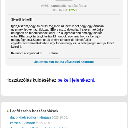
#9351
katuska58
hozzászólása:
2012.07.03.
12:59
Sikerülnie kell!!!!
Igen,hiszem,hogy sikerülni fog,mert az nem lehet,hogy egy ártatlan
gyermek legyen az áldozat!!!!Borzasztó dolog látni a gyermekünket
betegnek és tehetetlennek lenni. Ez a legrosszabb ami egy szülőt
érhet.KItartás,kitartás,kitartás.Elmondok egy lmát,hogy sikerüljön
meggyógyulnia.Sajnos csak ennyit tehetek és biztosítalak
együttérzésemről.Különben úgy tudom,hogy ezt a betegséget már jól lehet
kezelni.
Kivánom a legjobbakat……Katalin
Jelentkezzen be, ha válaszolni szeretne
Hozzászólás küldéséhez
be kell jelentkezni.
Legfrissebb hozzászólások
dg. pikkelysömör
klmaan
-
2025.10.05.
kérdés
klmaan
-
2025.10.05.