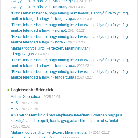
Gyogyultnak Minősitve!
Vadnefelejcs
-
2024.08.12.
Gyogyultnak Minősitve!
Kiskiraly
-
2024.04.06.
“Biztos lehetsz benne, hogy mindig lesz tavasz, s a folyó újra folyni fog,
amikor felenged a fagy. “
tengerzugas
-
2024.03.04.
“Biztos lehetsz benne, hogy mindig lesz tavasz, s a folyó újra folyni fog,
amikor felenged a fagy. “
nora51
-
2024.02.27.
“Biztos lehetsz benne, hogy mindig lesz tavasz, s a folyó újra folyni fog,
amikor felenged a fagy. “
nora51
-
2024.02.20.
Makara főorvos Úrtól kérdezem. Májműtét után!
tengerzugas
-
2024.02.18.
“Biztos lehetsz benne, hogy mindig lesz tavasz, s a folyó újra folyni fog,
amikor felenged a fagy. “
tengerzugas
-
2024.02.14.
“Biztos lehetsz benne, hogy mindig lesz tavasz, s a folyó újra folyni fog,
amikor felenged a fagy. “
tengerzugas
-
2024.02.14.
Legfrissebb történetek
Arthitis Sporiatica
-
2025.10.05.
ALS
-
2025.09.20.
ALS
-
2025.09.20.
A Nap-Kör Mentálhigiénés Alapítvány felelőtlenül cserben hagyja a
kiszolgáltatott betegeit, hamis gyógyulást hirdet, nem ad számlát
-
2025.02.02.
Makara főorvos Úrtól kérdezem. Májműtét után!
-
2024.02.17.