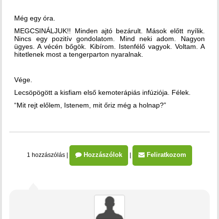
Még egy óra.
MEGCSINÁLJUK!! Minden ajtó bezárult. Mások előtt nyílik.
Nincs egy pozitív gondolatom. Mind neki adom. Nagyon
ügyes. A vécén bőgök. Kibírom. Istenfélő vagyok. Voltam. A
hitetlenek most a tengerparton nyaralnak.
Vége.
Lecsöpögött a kisfiam első kemoterápiás infúziója. Félek.
“Mit rejt előlem, Istenem, mit őriz még a holnap?”
Hozzászólok
Feliratkozom
1 hozzászólás
|
|