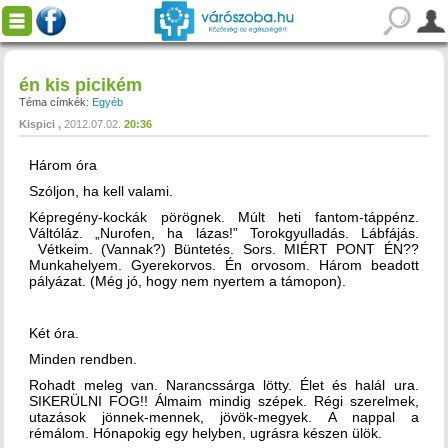
én kis picikém
Téma címkék:
Egyéb
Kispici
2012.07.02.
20:36
Három óra
Szóljon, ha kell valami.
Képregény-kockák pörögnek. Múlt heti fantom-táppénz.
Váltóláz. „Nurofen, ha lázas!” Torokgyulladás. Lábfájás.
Vétkeim. (Vannak?) Büntetés. Sors. MIÉRT PONT ÉN??
Munkahelyem. Gyerekorvos. Én orvosom. Három beadott
pályázat. (Még jó, hogy nem nyertem a támopon).
Két óra.
Minden rendben.
Rohadt meleg van. Narancssárga lötty. Élet és halál ura.
SIKERÜLNI FOG!! Álmaim mindig szépek. Régi szerelmek,
utazások jönnek-mennek, jövök-megyek. A nappal a
rémálom. Hónapokig egy helyben, ugrásra készen ülök.