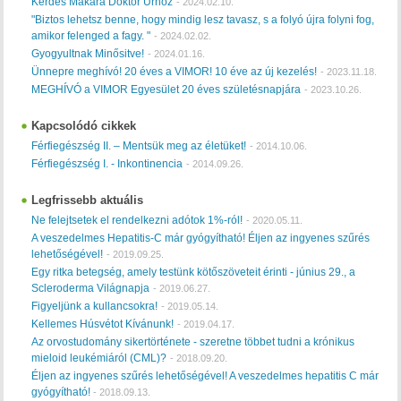
Kérdés Makara Doktor Úrhoz
-
2024.02.10.
"Biztos lehetsz benne, hogy mindig lesz tavasz, s a folyó újra folyni fog,
amikor felenged a fagy. "
-
2024.02.02.
Gyogyultnak Minősitve!
-
2024.01.16.
Ünnepre meghívó! 20 éves a VIMOR! 10 éve az új kezelés!
-
2023.11.18.
MEGHÍVÓ a VIMOR Egyesület 20 éves születésnapjára
-
2023.10.26.
Kapcsolódó cikkek
Férfiegészség II. – Mentsük meg az életüket!
-
2014.10.06.
Férfiegészség I. - Inkontinencia
-
2014.09.26.
Legfrissebb aktuális
Ne felejtsetek el rendelkezni adótok 1%-ról!
-
2020.05.11.
A veszedelmes Hepatitis-C már gyógyítható! Éljen az ingyenes szűrés
lehetőségével!
-
2019.09.25.
Egy ritka betegség, amely testünk kötőszöveteit érinti - június 29., a
Scleroderma Világnapja
-
2019.06.27.
Figyeljünk a kullancsokra!
-
2019.05.14.
Kellemes Húsvétot Kívánunk!
-
2019.04.17.
Az orvostudomány sikertörténete - szeretne többet tudni a krónikus
mieloid leukémiáról (CML)?
-
2018.09.20.
Éljen az ingyenes szűrés lehetőségével! A veszedelmes hepatitis C már
gyógyítható!
-
2018.09.13.