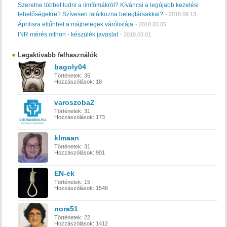
Szeretne többet tudni a limfómákról? Kíváncsi a legújabb kezelési
lehetőségekre? Szívesen találkozna betegtársakkal?
-
2018.09.13.
Áprilisra eltűnhet a májbetegek várólistája
-
2018.03.05.
INR mérés otthon - készülék javaslat
-
2018.03.01.
Legaktívabb felhasználók
bagoly04
Történetek:
35
Hozzászólások:
18
varoszoba2
Történetek:
31
Hozzászólások:
173
klmaan
Történetek:
31
Hozzászólások:
901
EN-ek
Történetek:
15
Hozzászólások:
1546
nora51
Történetek:
22
Hozzászólások:
1412