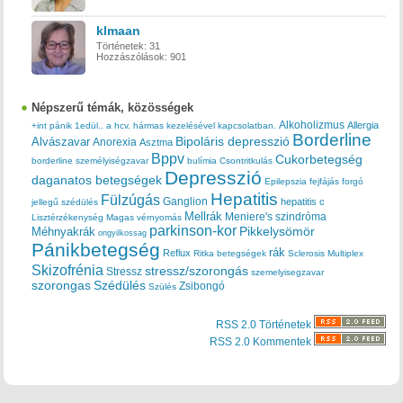
klmaan
Történetek:
31
Hozzászólások:
901
Népszerű témák, közösségek
Alkoholizmus
Allergia
+int pánik
1edül..
a hcv. hármas kezelésével kapcsolatban.
Borderline
Bipoláris depresszió
Alvászavar
Anorexia
Asztma
Bppv
Cukorbetegség
borderline személyiségzavar
bulímia
Csontritkulás
Depresszió
daganatos betegségek
Epilepszia
fejfájás
forgó
Hepatitis
Fülzúgás
Ganglion
hepatitis c
jellegű szédülés
Mellrák
Meniere's szindróma
Lisztérzékenység
Magas vérnyomás
parkinson-kor
Méhnyakrák
Pikkelysömör
ongyilkossag
Pánikbetegség
rák
Reflux
Ritka betegségek
Sclerosis Multiplex
Skizofrénia
stressz/szorongás
Stressz
szemelyisegzavar
szorongas
Szédülés
Zsibongó
Szülés
RSS 2.0 Történetek
RSS 2.0 Kommentek