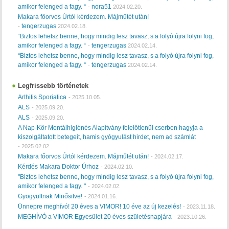
amikor felenged a fagy. “
nora51
-
2024.02.20.
Makara főorvos Úrtól kérdezem. Májműtét után!
tengerzugas
-
2024.02.18.
“Biztos lehetsz benne, hogy mindig lesz tavasz, s a folyó újra folyni fog,
amikor felenged a fagy. “
tengerzugas
-
2024.02.14.
“Biztos lehetsz benne, hogy mindig lesz tavasz, s a folyó újra folyni fog,
amikor felenged a fagy. “
tengerzugas
-
2024.02.14.
Legfrissebb történetek
Arthitis Sporiatica
-
2025.10.05.
ALS
-
2025.09.20.
ALS
-
2025.09.20.
A Nap-Kör Mentálhigiénés Alapítvány felelőtlenül cserben hagyja a
kiszolgáltatott betegeit, hamis gyógyulást hirdet, nem ad számlát
-
2025.02.02.
Makara főorvos Úrtól kérdezem. Májműtét után!
-
2024.02.17.
Kérdés Makara Doktor Úrhoz
-
2024.02.10.
"Biztos lehetsz benne, hogy mindig lesz tavasz, s a folyó újra folyni fog,
amikor felenged a fagy. "
-
2024.02.02.
Gyogyultnak Minősitve!
-
2024.01.16.
Ünnepre meghívó! 20 éves a VIMOR! 10 éve az új kezelés!
-
2023.11.18.
MEGHÍVÓ a VIMOR Egyesület 20 éves születésnapjára
-
2023.10.26.