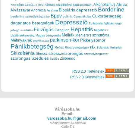
Alkoholizmus
Allergia
+int pánik
1edül..
a hcv. hármas kezelésével kapcsolatban.
Borderline
Bipoláris depresszió
Alvászavar
Anorexia
Asztma
Bppv
Cukorbetegség
borderline személyiségzavar
bulímia
Csontritkulás
Depresszió
daganatos betegségek
Epilepszia
fejfájás
forgó
Hepatitis
Fülzúgás
Ganglion
hepatitis c
jellegű szédülés
Mellrák
Meniere's szindróma
Lisztérzékenység
Magas vérnyomás
parkinson-kor
Méhnyakrák
Pikkelysömör
ongyilkossag
Pánikbetegség
rák
Reflux
Ritka betegségek
Sclerosis Multiplex
Skizofrénia
stressz/szorongás
Stressz
szemelyisegzavar
szorongas
Szédülés
Zsibongó
Szülés
RSS 2.0 Történetek
RSS 2.0 Kommentek
Várószoba.hu
Email:
varoszoba.hu@gmail.com
Médiapartner: Akadémiai
Kiadó Zrt.