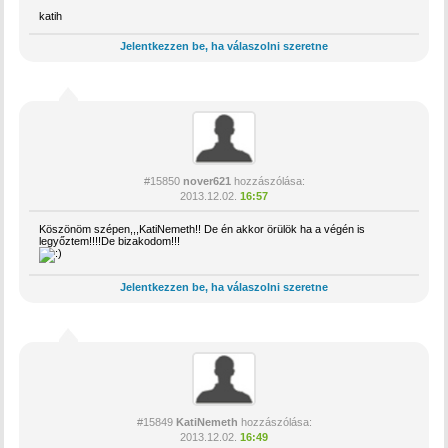
katih
Jelentkezzen be, ha válaszolni szeretne
#15850
nover621
hozzászólása:
2013.12.02.
16:57
Köszönöm szépen,,,KatiNemeth!! De én akkor örülök ha a végén is
legyőztem!!!!De bizakodom!!!
Jelentkezzen be, ha válaszolni szeretne
#15849
KatiNemeth
hozzászólása:
2013.12.02.
16:49