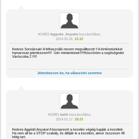
#15852
Aggodo_Anyuka
hozzászólása:
2014.02.26.
12:22
Kedves Sorstársak! A felhasználó nevem megválltozott !! A történetünkkel
hamarosan jelentkezem!!!! Üdv mindenkinek!!!!!Köszönöm a segítségedet
Várószoba 2 !!!!!
Jelentkezzen be, ha válaszolni szeretne
#15851
katih
hozzászólása:
2014.01.17.
18:23
Kedves Aggódó Anyuka! A boceprevirt a kezelés végéig kapják a kezeltek.
Ha nem áll be a STOP szabály, és állítják le a kezelést, akkor összesen 48
hétig tart.