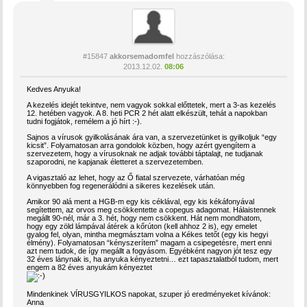
#15847
akkorsemadomfel
hozzászólása:
2013.12.02.
08:06
Kedves Anyuka!
A kezelés idejét tekintve, nem vagyok sokkal előttetek, mert a 3-as kezelés
12. hetében vagyok. A 8. heti PCR 2 hét alatt elkészült, tehát a napokban
tudni fogjátok, remélem a jó hírt :-).
Sajnos a vírusok gyilkolásának ára van, a szervezetünket is gyilkoljuk “egy
kicsit”. Folyamatosan arra gondolok közben, hogy azért gyengítem a
szervezetem, hogy a vírusoknak ne adjak további táptalajt, ne tudjanak
szaporodni, ne kapjanak életteret a szervezetemben.
A vigasztaló az lehet, hogy az Ő fiatal szervezete, várhatóan még
könnyebben fog regenerálódni a sikeres kezelések után.
Amikor 90 alá ment a HGB-m egy kis céklával, egy kis kékáfonyával
segítettem, az orvos meg csökkentette a copegus adagomat. Hálaistennek
megállt 90-nél, már a 3. hét, hogy nem csökkent. Hát nem mondhatom,
hogy egy zöld lámpával átérek a kőrúton (kell ahhoz 2 is), egy emelet
gyalog fel, olyan, mintha megmásztam volna a Kékes tetőt (egy kis hegyi
élmény). Folyamatosan “kényszerítem” magam a csipegetésre, mert enni
azt nem tudok, de így megállt a fogyásom. Egyébként nagyon jót tesz egy
32 éves lánynak is, ha anyuka kényeztetni… ezt tapasztalatból tudom, mert
engem a 82 éves anyukám kényeztet
Mindenkinek VÍRUSGYILKOS napokat, szuper jó eredményeket kívánok:
Anna