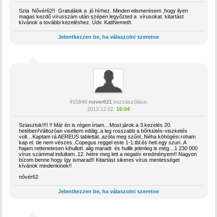
Szia Nővér62!! Gratulálok a jó hírhez. Minden elismerésem ,hogy ilyen
magas kezdő vírusszám után szépen legyőzted a vírusokat. kitartást
kívánok a további kezeléshez. Üdv. KatiNemeth
Jelentkezzen be, ha válaszolni szeretne
#15848
nover621
hozzászólása:
2013.12.02.
16:04
Sziasztok!!!! !! Már én is régen írtam…Most járok a 3.kezelés 20.
hetében!Változóan viseltem eddig..a leg rosszabb a bőrkiütés-viszketés
volt…Kaptam rá AEREUS tablettát..azóta meg szűnt..Néha köhögési roham
kap el. de nem vészes..Copegus reggel este 1-1.tbl.és heti egy szuri..A
hajam rettenetesen kihullott..alig maradt és hullik jelenleg is még…1 230 000
vírus számmal indultam..12. hétre meg lett a negatív eredményem!! Nagyon
bízom benne hogy így ismarad!! Kitartást sikeres vírus mentességet
kívánok mindenkinek!!
nővér62
Jelentkezzen be, ha válaszolni szeretne