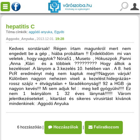
hepatitis C
Téma címkék:
aggódó anyuka
Egyéb
Aggodo_Anyuka
2013.12.01.
19:28
Kedves sorstársak! Régen írtam magunkról mert nem
engedett be a gép , hiába probáltam !! Érdeklödöm mi van
veletek , hogy vagytok? Nóra51 , Museto , Hókuszpok ,Panni
,Anna ,Klári és a többiek ????????? Hogy álltok a
kezeléssel .A lányom a 3.kezelés 10. hetében van . A 8. heti
PcR eredményt még nem kaptuk meg!!!Nagyon várjuk!
Különben nagyon nehezen viseli a kezelést:hidegrázás+
rossz szájíz + étvágytalan + fáradékonyság!! 92 a HGB -ja
nagyon kevés!!! Mi sem adjuk fel : meg kell gyógyúlni!!!! Ez
nem 1 leányálom 1 32 éves lánynak!!!!!! Várom
jelentkezéseteket , kitartást és sikeres vírusirtást kívánok
mindenkinek: :Aggodó Anyuka
Hozzászólok
Feliratkozom
6 hozzászólás
|
|