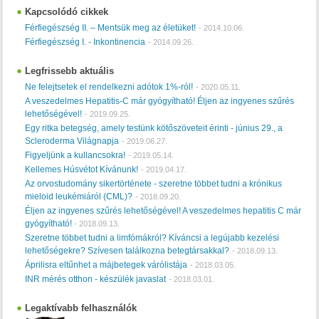
Kapcsolódó cikkek
Férfiegészség II. – Mentsük meg az életüket!
-
2014.10.06.
Férfiegészség I. - Inkontinencia
-
2014.09.26.
Legfrissebb aktuális
Ne felejtsetek el rendelkezni adótok 1%-ról!
-
2020.05.11.
A veszedelmes Hepatitis-C már gyógyítható! Éljen az ingyenes szűrés
lehetőségével!
-
2019.09.25.
Egy ritka betegség, amely testünk kötőszöveteit érinti - június 29., a
Scleroderma Világnapja
-
2019.06.27.
Figyeljünk a kullancsokra!
-
2019.05.14.
Kellemes Húsvétot Kívánunk!
-
2019.04.17.
Az orvostudomány sikertörténete - szeretne többet tudni a krónikus
mieloid leukémiáról (CML)?
-
2018.09.20.
Éljen az ingyenes szűrés lehetőségével! A veszedelmes hepatitis C már
gyógyítható!
-
2018.09.13.
Szeretne többet tudni a limfómákról? Kíváncsi a legújabb kezelési
lehetőségekre? Szívesen találkozna betegtársakkal?
-
2018.09.13.
Áprilisra eltűnhet a májbetegek várólistája
-
2018.03.05.
INR mérés otthon - készülék javaslat
-
2018.03.01.
Legaktívabb felhasználók