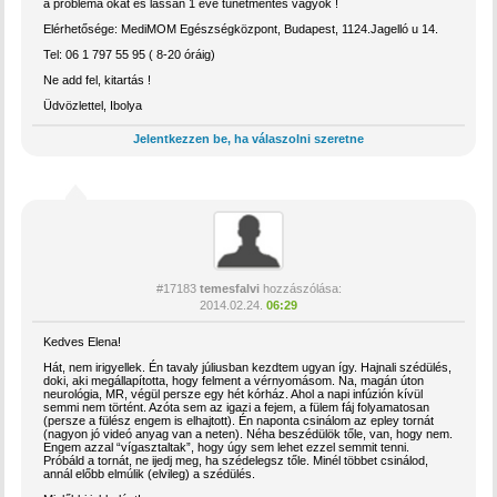
a probléma okát és lassan 1 éve tünetmentes vagyok !
Elérhetősége: MediMOM Egészségközpont, Budapest, 1124.Jagelló u 14.
Tel: 06 1 797 55 95 ( 8-20 óráig)
Ne add fel, kitartás !
Üdvözlettel, Ibolya
Jelentkezzen be, ha válaszolni szeretne
#17183
temesfalvi
hozzászólása:
2014.02.24.
06:29
Kedves Elena!
Hát, nem irigyellek. Én tavaly júliusban kezdtem ugyan így. Hajnali szédülés,
doki, aki megállapította, hogy felment a vérnyomásom. Na, magán úton
neurológia, MR, végül persze egy hét kórház. Ahol a napi infúzión kívül
semmi nem történt. Azóta sem az igazi a fejem, a fülem fáj folyamatosan
(persze a fülész engem is elhajtott). Én naponta csinálom az epley tornát
(nagyon jó videó anyag van a neten). Néha beszédülök tőle, van, hogy nem.
Engem azzal “vígasztaltak”, hogy úgy sem lehet ezzel semmit tenni.
Próbáld a tornát, ne ijedj meg, ha szédelegsz tőle. Minél többet csinálod,
annál előbb elmúlik (elvileg) a szédülés.