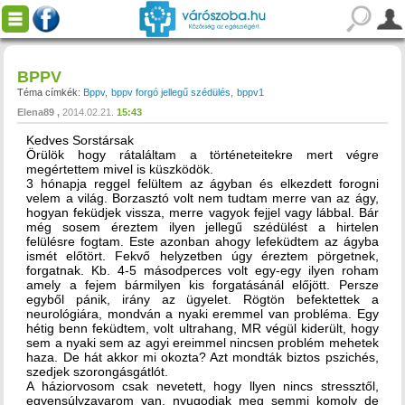
BPPV
Téma címkék:
Bppv
bppv forgó jellegű szédülés
bppv1
Elena89
2014.02.21.
15:43
Kedves Sorstársak
Örülök hogy rátaláltam a történeteitekre mert végre
megértettem mivel is küszködök.
3 hónapja reggel felültem az ágyban és elkezdett forogni
velem a világ. Borzasztó volt nem tudtam merre van az ágy,
hogyan feküdjek vissza, merre vagyok fejjel vagy lábbal. Bár
még sosem éreztem ilyen jellegű szédülést a hirtelen
felülésre fogtam. Este azonban ahogy lefeküdtem az ágyba
ismét előtört. Fekvő helyzetben úgy éreztem pörgetnek,
forgatnak. Kb. 4-5 másodperces volt egy-egy ilyen roham
amely a fejem bármilyen kis forgatásánál előjött. Persze
egyből pánik, irány az ügyelet. Rögtön befektettek a
neurológiára, mondván a nyaki eremmel van probléma. Egy
hétig benn feküdtem, volt ultrahang, MR végül kiderült, hogy
sem a nyaki sem az agyi ereimmel nincsen problém mehetek
haza. De hát akkor mi okozta? Azt mondták biztos pszichés,
szedjek szorongásgátlót.
A háziorvosom csak nevetett, hogy llyen nincs stressztől,
egyensúlyzavarom van, nyugodjak meg semmi komoly de