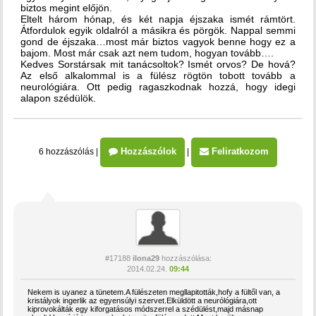
biztos megint előjön.
Eltelt három hónap, és két napja éjszaka ismét rámtört.
Átfordulok egyik oldalról a másikra és pörgök. Nappal semmi
gond de éjszaka…most már biztos vagyok benne hogy ez a
bajom. Most már csak azt nem tudom, hogyan tovább….
Kedves Sorstársak mit tanácsoltok? Ismét orvos? De hová?
Az első alkalommal is a fülész rögtön tobott tovább a
neurológiára. Ott pedig ragaszkodnak hozzá, hogy idegi
alapon szédülök.
Hozzászólok
Feliratkozom
6 hozzászólás
|
|
#17188
ilona29
hozzászólása:
2014.02.24.
09:44
Nekem is uyanez a tünetem.A fülészeten megllapitották,hofy a fültől van, a
kristályok ingerlik az egyensúlyi szervet.Elküldött a neurólógiára,ott
kiprovokálták egy kiforgatásos módszerrel a szédülést,majd másnap