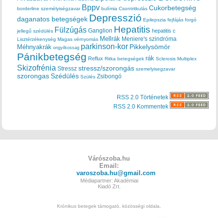
Bppv
Cukorbetegség
borderline személyiségzavar
bulímia
Csontritkulás
Depresszió
daganatos betegségek
Epilepszia
fejfájás
forgó
Hepatitis
Fülzúgás
Ganglion
hepatitis c
jellegű szédülés
Mellrák
Meniere's szindróma
Lisztérzékenység
Magas vérnyomás
parkinson-kor
Méhnyakrák
Pikkelysömör
ongyilkossag
Pánikbetegség
rák
Reflux
Ritka betegségek
Sclerosis Multiplex
Skizofrénia
stressz/szorongás
Stressz
szemelyisegzavar
szorongas
Szédülés
Zsibongó
Szülés
RSS 2.0 Történetek
RSS 2.0 Kommentek
Várószoba.hu
Email:
varoszoba.hu@gmail.com
Médiapartner: Akadémiai
Kiadó Zrt.
Krónikus betegek támogató, közösségi oldala.