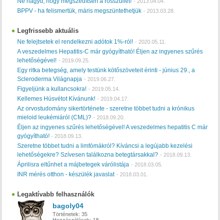
Ne hagyd, hogy megszédítsen a rosszullét!
-
2013.04.04.
BPPV - ha felismertük, máris megszüntethetjük
-
2013.03.28.
Legfrissebb aktuális
Ne felejtsetek el rendelkezni adótok 1%-ról!
-
2020.05.11.
A veszedelmes Hepatitis-C már gyógyítható! Éljen az ingyenes szűrés
lehetőségével!
-
2019.09.25.
Egy ritka betegség, amely testünk kötőszöveteit érinti - június 29., a
Scleroderma Világnapja
-
2019.06.27.
Figyeljünk a kullancsokra!
-
2019.05.14.
Kellemes Húsvétot Kívánunk!
-
2019.04.17.
Az orvostudomány sikertörténete - szeretne többet tudni a krónikus
mieloid leukémiáról (CML)?
-
2018.09.20.
Éljen az ingyenes szűrés lehetőségével! A veszedelmes hepatitis C már
gyógyítható!
-
2018.09.13.
Szeretne többet tudni a limfómákról? Kíváncsi a legújabb kezelési
lehetőségekre? Szívesen találkozna betegtársakkal?
-
2018.09.13.
Áprilisra eltűnhet a májbetegek várólistája
-
2018.03.05.
INR mérés otthon - készülék javaslat
-
2018.03.01.
Legaktívabb felhasználók
bagoly04
Történetek:
35