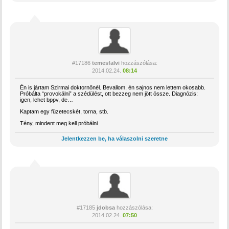
#17186
temesfalvi
hozzászólása:
2014.02.24.
08:14
Én is jártam Szirmai doktornőnél. Bevallom, én sajnos nem lettem okosabb.
Próbálta “provokálni” a szédülést, ott bezzeg nem jött össze. Diagnózis:
igen, lehet bppv, de…
Kaptam egy füzetecskét, torna, stb.
Tény, mindent meg kell próbálni
Jelentkezzen be, ha válaszolni szeretne
#17185
jdobsa
hozzászólása:
2014.02.24.
07:50