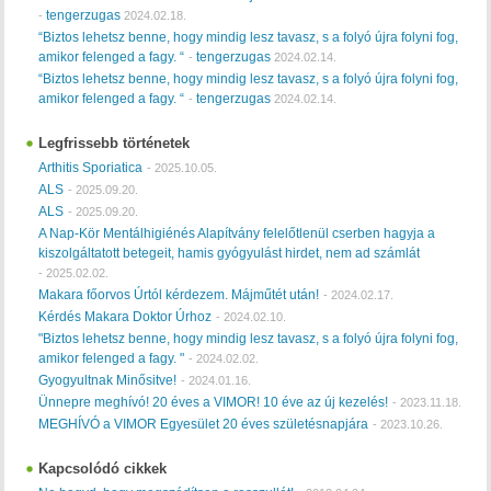
tengerzugas
-
2024.02.18.
“Biztos lehetsz benne, hogy mindig lesz tavasz, s a folyó újra folyni fog,
amikor felenged a fagy. “
tengerzugas
-
2024.02.14.
“Biztos lehetsz benne, hogy mindig lesz tavasz, s a folyó újra folyni fog,
amikor felenged a fagy. “
tengerzugas
-
2024.02.14.
Legfrissebb történetek
Arthitis Sporiatica
-
2025.10.05.
ALS
-
2025.09.20.
ALS
-
2025.09.20.
A Nap-Kör Mentálhigiénés Alapítvány felelőtlenül cserben hagyja a
kiszolgáltatott betegeit, hamis gyógyulást hirdet, nem ad számlát
-
2025.02.02.
Makara főorvos Úrtól kérdezem. Májműtét után!
-
2024.02.17.
Kérdés Makara Doktor Úrhoz
-
2024.02.10.
"Biztos lehetsz benne, hogy mindig lesz tavasz, s a folyó újra folyni fog,
amikor felenged a fagy. "
-
2024.02.02.
Gyogyultnak Minősitve!
-
2024.01.16.
Ünnepre meghívó! 20 éves a VIMOR! 10 éve az új kezelés!
-
2023.11.18.
MEGHÍVÓ a VIMOR Egyesület 20 éves születésnapjára
-
2023.10.26.
Kapcsolódó cikkek