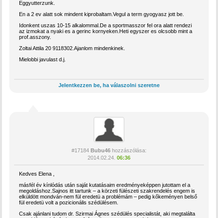
Eggyutterzunk.
En a 2 ev alatt sok mindent kiprobaltam.Vegul a term gyogyasz jott be.
Idonkent uszas 10-15 alkalommal.De a sportmasszor fel ora alatt rendezi
az izmokat a nyaki es a gerinc kornyeken.Heti egyszer es olcsobb mint a
prof.asszony.
Zoltai Attila 20 9118302.Ajanlom mindenkinek.
Mielobbi javulast d.j.
Jelentkezzen be, ha válaszolni szeretne
#17184
Bubu46
hozzászólása:
2014.02.24.
06:36
Kedves Elena ,
másfél év kínlódás után saját kutatásaim eredményeképpen jutottam el a
megoldáshoz.Sajnos itt tartunk – a körzeti fülészeti szakrendelés engem is
elküldött mondván-nem fül eredetü a problémám – pedig kőkeményen belső
fül eredetü volt a pozicionális szédülésem.
Csak ajánlani tudom dr. Szirmai Ágnes szédülés specialistát, aki megtalálta