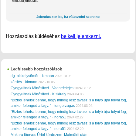
Mielőbbi jobbulást!
Jelentkezzen be, ha válaszolni szeretne
Hozzászólás küldéséhez
be kell jelentkezni.
Legfrissebb hozzászólások
dg. pikkelysömör
klmaan
-
2025.10.05.
kérdés
klmaan
-
2025.10.05.
Gyogyultnak Minősitve!
Vadnefelejcs
-
2024.08.12.
Gyogyultnak Minősitve!
Kiskiraly
-
2024.04.06.
“Biztos lehetsz benne, hogy mindig lesz tavasz, s a folyó újra folyni fog,
amikor felenged a fagy. “
tengerzugas
-
2024.03.04.
“Biztos lehetsz benne, hogy mindig lesz tavasz, s a folyó újra folyni fog,
amikor felenged a fagy. “
nora51
-
2024.02.27.
“Biztos lehetsz benne, hogy mindig lesz tavasz, s a folyó újra folyni fog,
amikor felenged a fagy. “
nora51
-
2024.02.20.
Makara főorvos Úrtól kérdezem. Májműtét után!