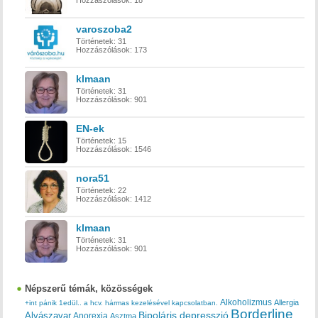
Hozzászólások:
18
varoszoba2
Történetek:
31
Hozzászólások:
173
klmaan
Történetek:
31
Hozzászólások:
901
EN-ek
Történetek:
15
Hozzászólások:
1546
nora51
Történetek:
22
Hozzászólások:
1412
klmaan
Történetek:
31
Hozzászólások:
901
Népszerű témák, közösségek
Alkoholizmus
Allergia
+int pánik
1edül..
a hcv. hármas kezelésével kapcsolatban.
Borderline
Bipoláris depresszió
Alvászavar
Anorexia
Asztma