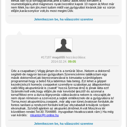
elmult.Van rá jó tornagyakorlat,amit a fülész adott.Most kerültem a
reumetológiára,ahol mágneses nyaki kezelést kapok 10 napon át.Most már
nem félek,ha rám jön,mert tudom mitől van,gyógyulást kivánok,bár ez sürün
előjön,karácsonykor volt,és most megint.Üdv.
Jelentkezzen be, ha válaszolni szeretne
#17187
magdi55
hozzászólása:
2014.02.24.
09:05
Üdv a csapatban:) Végig jártam én is a tortúrát 3éve..Nekem a doktornő
segített-de nagyon lassan gyógyultam.Szerencsémre találkoztam egy
másik doktornővel,aki biorezonanciával is kimutatta-számítógépes
programmal-hogy a belső fül,a labirintus fala beteg..Ezt lehet a géppel
kezelni,készít homeós cseppeket személyre szabottan,az állapotomhoz
valót.Még akupunktúrát is csatolt” hozzá.Szirmai drnő is jónak látta ezt!
Számolni kell vele,hogy előjön,de már kevésbé ijesztő! és azonnal a
torna!!Most erre a durva légnyomás változásokra nekem is visszajött,de
nem olyan rémesen-a szervezet,a sejtek emlékeznek-de a gyógyulásra is!
Torna,most akupunktúra,cseppek..már alig van tünet,óvatosan fordulok,de
fontos tanítani a rendszert:fordulni kell:)az elszabadult krisályok szépen
elvonulnak..Szívből ajánlom az akupunkt.drnőmet.A volt Moszkva tér
közelében rendel.Tel:30 7544885 /nyugodtan hivatkozzatok rám:) Ha még
van kérdés:
mkantor@t-online.hu
Jelentkezzen be, ha válaszolni szeretne