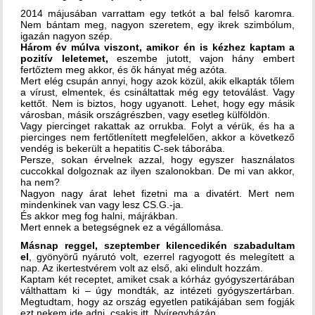
2014 májusában varrattam egy tetkót a bal felső karomra.
Nem bántam meg, nagyon szeretem, egy ikrek szimbólum,
igazán nagyon szép.
Három év múlva viszont, amikor én is kézhez kaptam a
pozitív leletemet,
eszembe jutott, vajon hány embert
fertőztem meg akkor, és ők hányat még azóta.
Mert elég csupán annyi, hogy azok közül, akik elkapták tőlem
a vírust, elmentek, és csináltattak még egy tetoválást. Vagy
kettőt. Nem is biztos, hogy ugyanott. Lehet, hogy egy másik
városban, másik országrészben, vagy esetleg külföldön.
Vagy piercinget rakattak az orrukba. Folyt a vérük, és ha a
piercinges nem fertőtlenített megfelelően, akkor a következő
vendég is bekerült a hepatitis C-sek táborába.
Persze, sokan érvelnek azzal, hogy egyszer használatos
cuccokkal dolgoznak az ilyen szalonokban. De mi van akkor,
ha nem?
Nagyon nagy árat lehet fizetni ma a divatért. Mert nem
mindenkinek van vagy lesz CS.G.-ja.
És akkor meg fog halni, májrákban.
Mert ennek a betegségnek ez a végállomása.
Másnap reggel, szeptember kilencedikén szabadultam
el
, gyönyörű nyárutó volt, ezerrel ragyogott és melegített a
nap. Az ikertestvérem volt az első, aki elindult hozzám.
Kaptam két receptet, amiket csak a kórház gyógyszertárában
válthattam ki – úgy mondták, az intézeti gyógyszertárban.
Megtudtam, hogy az ország egyetlen patikájában sem fogják
ezt nekem ide adni, csakis itt, Nyíregyházán.