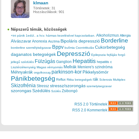
klmaan
Történetek:
31
Hozzászólások:
901
Népszerű témák, közösségek
Alkoholizmus
Allergia
+int pánik
1edül..
a hcv. hármas kezelésével kapcsolatban.
Borderline
Bipoláris depresszió
Alvászavar
Anorexia
Asztma
Bppv
Cukorbetegség
borderline személyiségzavar
bulímia
Csontritkulás
Depresszió
daganatos betegségek
Epilepszia
fejfájás
forgó
Hepatitis
Fülzúgás
Ganglion
hepatitis c
jellegű szédülés
Mellrák
Meniere's szindróma
Lisztérzékenység
Magas vérnyomás
parkinson-kor
Méhnyakrák
Pikkelysömör
ongyilkossag
Pánikbetegség
rák
Reflux
Ritka betegségek
Sclerosis Multiplex
Skizofrénia
stressz/szorongás
Stressz
szemelyisegzavar
szorongas
Szédülés
Zsibongó
Szülés
RSS 2.0 Történetek
RSS 2.0 Kommentek