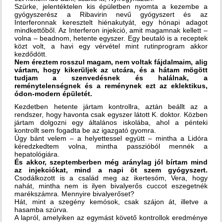
Szürke, jelentéktelen kis épületben nyomta a kezembe a
gyógyszerész a Ribavirin nevű gyógyszert és az
Interferonnak keresztelt hiénakutyát, egy hónapi adagot
mindkettőből. Az Interferon injekció, amit magamnak kellett –
volna – beadnom, hetente egyszer. Egy beutaló is a receptek
közt volt, a havi egy vérvétel mint rutinprogram akkor
kezdődött.
Nem éreztem rosszul magam, nem voltak fájdalmaim, alig
vártam, hogy kikerüljek az utcára, és a hátam mögött
tudjam a szenvedésnek és halálnak, a
reménytelenségnek és a reménynek ezt az eklektikus,
ódon-modern épületét.
Kezdetben hetente jártam kontrollra, aztán beállt az a
rendszer, hogy havonta csak egyszer látott K. doktor. Közben
jártam dolgozni egy általános iskolába, ahol a pénteki
kontrollt sem fogadta be az igazgató gyomra.
Úgy bánt velem – a helyettessel együtt – mintha a Lidóra
kéredzkedtem volna, mintha passzióból mennék a
hepatológiára.
És akkor, szeptemberben még aránylag jól bírtam mind
az injekciókat, mind a napi öt szem gyógyszert.
Csodálkozott is a család meg az ikertesóm, Vera, hogy
nahát, mintha nem is ilyen bivalyerős cuccot eszegetnék
marékszámra. Mennyire bivalyerőset?
Hát, mint a szegény kemósok, csak szájon át, illetve a
hasamba szúrva.
A lapról, amelyiken az egymást követő kontrollok eredménye