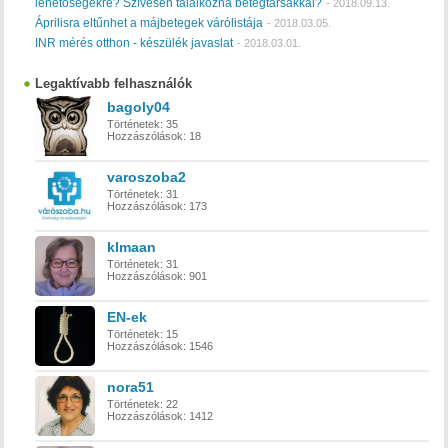
lehetőségekre? Szívesen találkozna betegtársakkal?
-
2018.09.13.
Áprilisra eltűnhet a májbetegek várólistája
-
2018.03.05.
INR mérés otthon - készülék javaslat
-
2018.03.01.
Legaktívabb felhasználók
bagoly04
Történetek:
35
Hozzászólások:
18
varoszoba2
Történetek:
31
Hozzászólások:
173
klmaan
Történetek:
31
Hozzászólások:
901
EN-ek
Történetek:
15
Hozzászólások:
1546
nora51
Történetek:
22
Hozzászólások:
1412