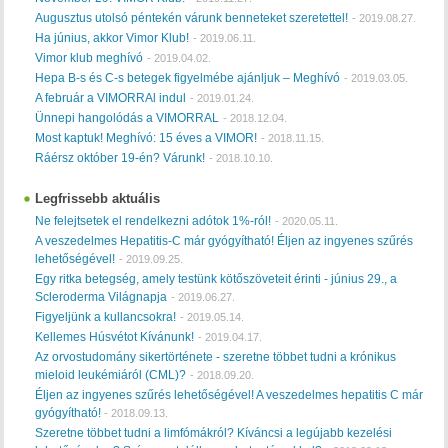
Augusztus utolsó péntekén várunk benneteket szeretettel!
-
2019.08.27.
Ha június, akkor Vimor Klub!
-
2019.06.11.
Vimor klub meghívó
-
2019.04.02.
Hepa B-s és C-s betegek figyelmébe ajánljuk – Meghívó
-
2019.03.05.
A február a VIMORRAl indul
-
2019.01.24.
Ünnepi hangolódás a VIMORRAL
-
2018.12.04.
Most kaptuk! Meghívó: 15 éves a VIMOR!
-
2018.11.15.
Ráérsz október 19-én? Várunk!
-
2018.10.10.
Legfrissebb aktuális
Ne felejtsetek el rendelkezni adótok 1%-ról!
-
2020.05.11.
A veszedelmes Hepatitis-C már gyógyítható! Éljen az ingyenes szűrés
lehetőségével!
-
2019.09.25.
Egy ritka betegség, amely testünk kötőszöveteit érinti - június 29., a
Scleroderma Világnapja
-
2019.06.27.
Figyeljünk a kullancsokra!
-
2019.05.14.
Kellemes Húsvétot Kívánunk!
-
2019.04.17.
Az orvostudomány sikertörténete - szeretne többet tudni a krónikus
mieloid leukémiáról (CML)?
-
2018.09.20.
Éljen az ingyenes szűrés lehetőségével! A veszedelmes hepatitis C már
gyógyítható!
-
2018.09.13.
Szeretne többet tudni a limfómákról? Kíváncsi a legújabb kezelési