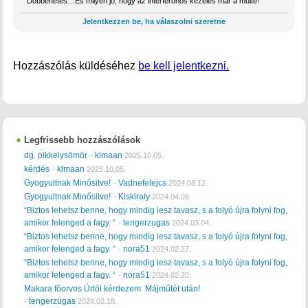
Döbbenetes…És milyen jó, hogy az interferonos kezelés már a múlté!
Jelentkezzen be, ha válaszolni szeretne
Hozzászólás küldéséhez
be kell jelentkezni.
Legfrissebb hozzászólások
dg. pikkelysömör
klmaan
-
2025.10.05.
kérdés
klmaan
-
2025.10.05.
Gyogyultnak Minősitve!
Vadnefelejcs
-
2024.08.12.
Gyogyultnak Minősitve!
Kiskiraly
-
2024.04.06.
“Biztos lehetsz benne, hogy mindig lesz tavasz, s a folyó újra folyni fog,
amikor felenged a fagy. “
tengerzugas
-
2024.03.04.
“Biztos lehetsz benne, hogy mindig lesz tavasz, s a folyó újra folyni fog,
amikor felenged a fagy. “
nora51
-
2024.02.27.
“Biztos lehetsz benne, hogy mindig lesz tavasz, s a folyó újra folyni fog,
amikor felenged a fagy. “
nora51
-
2024.02.20.
Makara főorvos Úrtól kérdezem. Májműtét után!
tengerzugas
-
2024.02.18.