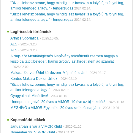
“Biztos lehetsz benne, hogy mindig lesz tavasz, s a folyó újra folyni fog,
amikor felenged a fagy. “
tengerzugas
-
2024.02.14.
“Biztos lehetsz benne, hogy mindig lesz tavasz, s a folyó újra folyni fog,
amikor felenged a fagy. “
tengerzugas
-
2024.02.14.
Legfrissebb történetek
Arthitis Sporiatica
-
2025.10.05.
ALS
-
2025.09.20.
ALS
-
2025.09.20.
A Nap-Kör Mentálhigiénés Alapítvány felelőtlenül cserben hagyja a
kiszolgáltatott betegeit, hamis gyógyulást hirdet, nem ad számlát
-
2025.02.02.
Makara főorvos Úrtól kérdezem. Májműtét után!
-
2024.02.17.
Kérdés Makara Doktor Úrhoz
-
2024.02.10.
"Biztos lehetsz benne, hogy mindig lesz tavasz, s a folyó újra folyni fog,
amikor felenged a fagy. "
-
2024.02.02.
Gyogyultnak Minősitve!
-
2024.01.16.
Ünnepre meghívó! 20 éves a VIMOR! 10 éve az új kezelés!
-
2023.11.18.
MEGHÍVÓ a VIMOR Egyesület 20 éves születésnapjára
-
2023.10.26.
Kapcsolódó cikkek
Januárban is vár a VIMOR Klub!
-
2020.01.20.
November 29. VIMOR Klub!
-
2019.11.27.