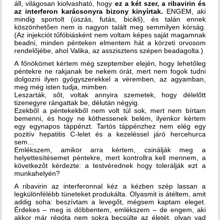
áll, világosan kiolvasható, hogy
ez a két szer, a ribavirin és
az interferon karácsonyra bizony kinyírtak.
ENGEM, aki
mindig sportolt (úszás, futás, bicikli), és talán ennek
köszönhetően nem is nagyon talált meg semmilyen kórság.
(Az injekciót tűfóbiásként nem voltam képes saját magamnak
beadni, minden pénteken elmentem hát a körzeti orvosom
rendelőjébe, ahol Valika, az asszisztens szépen beadagolta.)
A főnökömet kértem még szeptember elején, hogy lehetőleg
péntekre ne rakjanak be nekem órát, mert nem fogok tudni
dolgozni ilyen gyógyszerekkel a véremben, az agyamban,
meg még isten tudja, mimben.
Leszarták, sőt, voltak annyira szemetek, hogy délelőtt
tizenegyre rángattak be, délután négyig.
Ezekből a péntekekből nem volt túl sok, mert nem bírtam
bemenni, és hogy ne köthessenek belém, ilyenkor kértem
egy egynapos táppénzt. Tartós táppénzhez nem elég egy
pozitív hepatitis C-lelet és a kezeléssel járó hercehurca
sem…
Emlékszem, amikor arra kértem, csinálják meg a
helyettesítésemet péntekre, mert kontrollra kell mennem, a
következőt kérdezte: a testvérednek hogy tolerálják ezt a
munkahelyén?
A ribavirin az interferonnal kéz a kézben szép lassan a
legkülönfélébb tüneteket produkálta. Olyasmit is átéltem, amit
addig soha: beszívtam a levegőt, mégsem kaptam eleget.
Érdekes – meg is döbbentem, emlékszem – de engem, aki
akkor már régóta nem sokra becsülte az életét, olyan vad