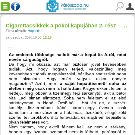
Cigarettacsikkek a pokol kapujában 2. rész – Ágnes gyógyulása a Hepa C-ből
Téma címkék:
Hepatitis
varoszoba
2020.10.06.
12:18
…
Az emberek többsége hallott már a hepatitis A-ról, népi
nevén sárgaságról.
De hogy mi okozza, azt már biztosan jóval kevesebben
tudják. Azt, hogy hogyan terjed, valószínűleg még
kevesebben tudnák megválaszolni, bár ilyen statisztikát soha
nem olvastam. Hogy miért vagyok akkor ennyire
magabiztos? Azért, mert
a saját hepatitisemről soha az
életben még csak nem is hallottam.
Kisgyerekként féltem a
hétfejű, még jobban a tizennégy fejű sárkánytól, akit a bátor
Vas Laci simán elintézett. Soha nem felejtem el az első
sárkányomat, a Hahó, Öcsi!-ből… Hát én ott, a tuzséri
kastély dísztermében kábé három-négy évesen csak
bámultam a mozivásznon a hatalmas, tűzokádó, villogó zöld
szemű, teli torokból ordító fenevadat, és majdnem bepisiltem,
olyan félelmetes volt.
Nem tudtam, hogy akitől félnem kell, az nem a sárkány,
hanem egy szabad szemmel nem is látható, paránynál is