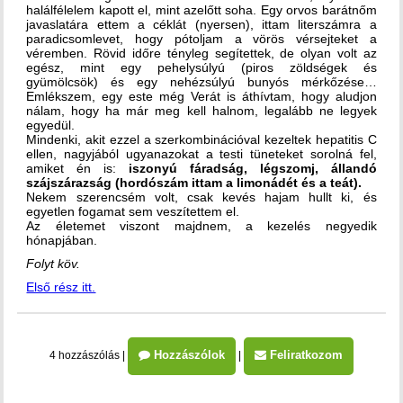
halálfélelem kapott el, mint azelőtt soha. Egy orvos barátnőm
javaslatára ettem a céklát (nyersen), ittam literszámra a
paradicsomlevet, hogy pótoljam a vörös vérsejteket a
véremben. Rövid időre tényleg segítettek, de olyan volt az
egész, mint egy pehelysúlyú (piros zöldségek és
gyümölcsök) és egy nehézsúlyú bunyós mérkőzése…
Emlékszem, egy este még Verát is áthívtam, hogy aludjon
nálam, hogy ha már meg kell halnom, legalább ne legyek
egyedül.
Mindenki, akit ezzel a szerkombinációval kezeltek hepatitis C
ellen, nagyjából ugyanazokat a testi tüneteket sorolná fel,
amiket én is:
iszonyú fáradság, légszomj, állandó
szájszárazság (hordószám ittam a limonádét és a teát).
Nekem szerencsém volt, csak kevés hajam hullt ki, és
egyetlen fogamat sem veszítettem el.
Az életemet viszont majdnem, a kezelés negyedik
hónapjában.
Folyt köv.
Első rész itt.
Hozzászólok
Feliratkozom
4 hozzászólás
|
|