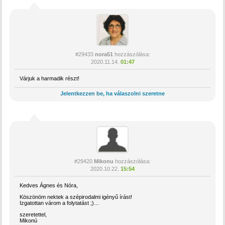
#29433
nora51
hozzászólása:
2020.11.14.
01:47
Várjuk a harmadik részt!
Jelentkezzen be, ha válaszolni szeretne
#29420
Mikonu
hozzászólása:
2020.10.22.
15:54
Kedves Ágnes és Nóra,
Köszönöm nektek a szépirodalmi igényű írást!
Izgatottan várom a folytatást ;)…
szeretettel,
Mikonú