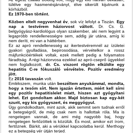
túlélve egy hasmenésjárványt, élve sikerült kijutnunk a
kórházból.
Ez 1970-ben történt.
Közben eltelt negyvenhat év
, sok víz lefolyt a Tiszán.
Egy
nap a testvérem háziorvost váltott.
Dr. Cs. G.
belgyógyász-kardiológus olyan szakember, aki nem legyint a
legapróbb rendellenességre sem, addig jár utána, amíg ki
nem deríti, mi van a háttérben.
Ez az apró rendellenesség az ikertestvéremnél az ízületei
gyakori gyulladása, bepirosodása, vérvételkor a rossz
májfunkcióértékek voltak, ezek mellett pedig a folyamatos
fáradtság. A régi háziorvosa ezekkel az apró-cseprő ügyekkel
nem foglalkozott,
dr. Cs. viszont rögtön elküldte egy
hepatitis C-re fókuszáló vérvételre. Pozitív eredmény
jött.
Ez
2016 tavaszán
volt.
Emlékszem, munka után
beszéltem anyukámmal, mondta,
hogy a tesóm sírt. Nem igazán értettem, miért kell sírni
egy pozitív hepatitislelet miatt, hiszen azt gyógyítani
lehet. Ezt gondoltam akkor. Majd biztosan kap egy-két
szurit, egy kis gyógyszert, és meggyógyul.
Úgy gondolkodtam, mint azok, akik semmit sem tudnak erről
a betegségről, de még csak nem is hallottak róla. Ma is
rengetegen vannak, de ami még nagyobb baj, hogy
rengetegen fertőzöttek is közülük. És most, amikor ezt írom,
fertőznek. Bárkit, aki a vérükkel kapcsolatba kerül. Merthogy
ez a betegség vér útján terjed.