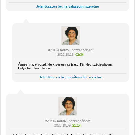
Jelentkezzen be, ha válaszolni szeretne
#29424
nora51
hozzászólása:
2020.10.26.
02:36
Ágnes írta, én csak ide kísértem az írást. Tényleg szépirodalom.
Folytatása következik!
Jelentkezzen be, ha válaszolni szeretne
#29415
nora51
hozzászólása:
2020.10.09.
21:14