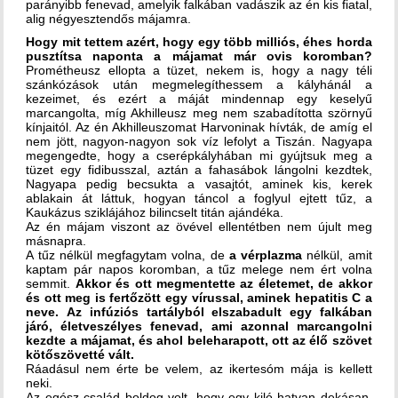
parányibb fenevad, amelyik falkában vadászik az én kis fiatal,
alig négyesztendős májamra.
Hogy mit tettem azért, hogy egy több milliós, éhes horda
pusztítsa naponta a májamat már ovis koromban?
Prométheusz ellopta a tüzet, nekem is, hogy a nagy téli
szánkózások után megmelegíthessem a kályhánál a
kezeimet, és ezért a máját mindennap egy keselyű
marcangolta, míg Akhilleusz meg nem szabadította szörnyű
kínjaitól. Az én Akhilleuszomat Harvoninak hívták, de amíg el
nem jött, nagyon-nagyon sok víz lefolyt a Tiszán. Nagyapa
megengedte, hogy a cserépkályhában mi gyújtsuk meg a
tüzet egy fidibusszal, aztán a fahasábok lángolni kezdtek,
Nagyapa pedig becsukta a vasajtót, aminek kis, kerek
ablakain át láttuk, hogyan táncol a foglyul ejtett tűz, a
Kaukázus sziklájához bilincselt titán ajándéka.
Az én májam viszont az övével ellentétben nem újult meg
másnapra.
A tűz nélkül megfagytam volna, de
a vérplazma
nélkül, amit
kaptam pár napos koromban, a tűz melege nem ért volna
semmit.
Akkor és ott megmentette az életemet, de akkor
és ott meg is fertőzött egy vírussal, aminek hepatitis C a
neve.
Az infúziós tartályból elszabadult egy falkában
járó, életveszélyes fenevad, ami azonnal marcangolni
kezdte a májamat, és ahol beleharapott, ott az élő szövet
kötőszövetté vált.
Ráadásul nem érte be velem, az ikertesóm mája is kellett
neki.
Az egész család boldog volt, hogy egy kiló hatvan dekásan,