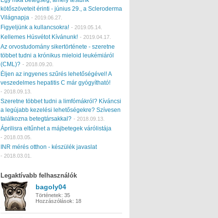
kötőszöveteit érinti - június 29., a Scleroderma
Világnapja
-
2019.06.27.
Figyeljünk a kullancsokra!
-
2019.05.14.
Kellemes Húsvétot Kívánunk!
-
2019.04.17.
Az orvostudomány sikertörténete - szeretne
többet tudni a krónikus mieloid leukémiáról
(CML)?
-
2018.09.20.
Éljen az ingyenes szűrés lehetőségével! A
veszedelmes hepatitis C már gyógyítható!
-
2018.09.13.
Szeretne többet tudni a limfómákról? Kíváncsi
a legújabb kezelési lehetőségekre? Szívesen
találkozna betegtársakkal?
-
2018.09.13.
Áprilisra eltűnhet a májbetegek várólistája
-
2018.03.05.
INR mérés otthon - készülék javaslat
-
2018.03.01.
Legaktívabb felhasználók
bagoly04
Történetek:
35
Hozzászólások:
18