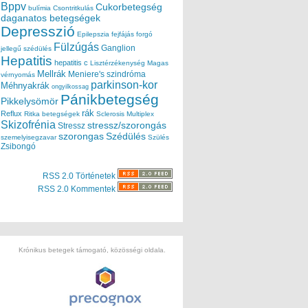
Bppv
Cukorbetegség
bulímia
Csontritkulás
daganatos betegségek
Depresszió
Epilepszia
fejfájás
forgó
Fülzúgás
Ganglion
jellegű szédülés
Hepatitis
hepatitis c
Lisztérzékenység
Magas
Mellrák
Meniere's szindróma
vérnyomás
parkinson-kor
Méhnyakrák
ongyilkossag
Pánikbetegség
Pikkelysömör
rák
Reflux
Ritka betegségek
Sclerosis Multiplex
Skizofrénia
stressz/szorongás
Stressz
szorongas
Szédülés
szemelyisegzavar
Szülés
Zsibongó
RSS 2.0 Történetek
RSS 2.0 Kommentek
Krónikus betegek támogató, közösségi oldala.