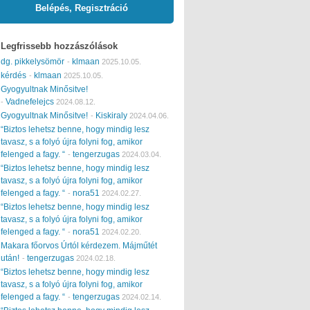
Belépés, Regisztráció
Legfrissebb hozzászólások
dg. pikkelysömör
klmaan
-
2025.10.05.
kérdés
klmaan
-
2025.10.05.
Gyogyultnak Minősitve!
Vadnefelejcs
-
2024.08.12.
Gyogyultnak Minősitve!
Kiskiraly
-
2024.04.06.
“Biztos lehetsz benne, hogy mindig lesz
tavasz, s a folyó újra folyni fog, amikor
felenged a fagy. “
tengerzugas
-
2024.03.04.
“Biztos lehetsz benne, hogy mindig lesz
tavasz, s a folyó újra folyni fog, amikor
felenged a fagy. “
nora51
-
2024.02.27.
“Biztos lehetsz benne, hogy mindig lesz
tavasz, s a folyó újra folyni fog, amikor
felenged a fagy. “
nora51
-
2024.02.20.
Makara főorvos Úrtól kérdezem. Májműtét
után!
tengerzugas
-
2024.02.18.
“Biztos lehetsz benne, hogy mindig lesz
tavasz, s a folyó újra folyni fog, amikor
felenged a fagy. “
tengerzugas
-
2024.02.14.