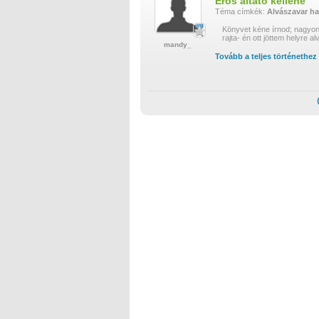
Erős altató kellene
Téma címkék:
Alvászavar
ha
Könyvet kéne írnod; nagyon
rajta- én ott jöttem helyre a
mandy_
Tovább a teljes történethez