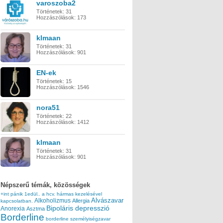
varoszoba2
Történetek:
31
Hozzászólások:
173
klmaan
Történetek:
31
Hozzászólások:
901
EN-ek
Történetek:
15
Hozzászólások:
1546
nora51
Történetek:
22
Hozzászólások:
1412
klmaan
Történetek:
31
Hozzászólások:
901
Népszerű témák, közösségek
+int pánik
1edül..
a hcv. hármas kezelésével
Alvászavar
Alkoholizmus
Allergia
kapcsolatban.
Bipoláris depresszió
Anorexia
Asztma
Borderline
borderline személyiségzavar