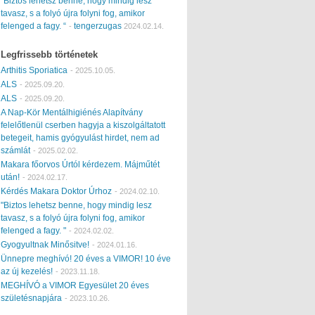
“Biztos lehetsz benne, hogy mindig lesz
tavasz, s a folyó újra folyni fog, amikor
felenged a fagy. “
tengerzugas
-
2024.02.14.
Legfrissebb történetek
Arthitis Sporiatica
-
2025.10.05.
ALS
-
2025.09.20.
ALS
-
2025.09.20.
A Nap-Kör Mentálhigiénés Alapítvány
felelőtlenül cserben hagyja a kiszolgáltatott
betegeit, hamis gyógyulást hirdet, nem ad
számlát
-
2025.02.02.
Makara főorvos Úrtól kérdezem. Májműtét
után!
-
2024.02.17.
Kérdés Makara Doktor Úrhoz
-
2024.02.10.
"Biztos lehetsz benne, hogy mindig lesz
tavasz, s a folyó újra folyni fog, amikor
felenged a fagy. "
-
2024.02.02.
Gyogyultnak Minősitve!
-
2024.01.16.
Ünnepre meghívó! 20 éves a VIMOR! 10 éve
az új kezelés!
-
2023.11.18.
MEGHÍVÓ a VIMOR Egyesület 20 éves
születésnapjára
-
2023.10.26.