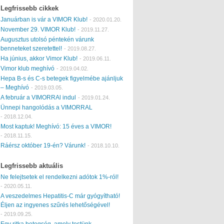
Legfrissebb cikkek
Januárban is vár a VIMOR Klub!
-
2020.01.20.
November 29. VIMOR Klub!
-
2019.11.27.
Augusztus utolsó péntekén várunk
benneteket szeretettel!
-
2019.08.27.
Ha június, akkor Vimor Klub!
-
2019.06.11.
Vimor klub meghívó
-
2019.04.02.
Hepa B-s és C-s betegek figyelmébe ajánljuk
– Meghívó
-
2019.03.05.
A február a VIMORRAl indul
-
2019.01.24.
Ünnepi hangolódás a VIMORRAL
-
2018.12.04.
Most kaptuk! Meghívó: 15 éves a VIMOR!
-
2018.11.15.
Ráérsz október 19-én? Várunk!
-
2018.10.10.
Legfrissebb aktuális
Ne felejtsetek el rendelkezni adótok 1%-ról!
-
2020.05.11.
A veszedelmes Hepatitis-C már gyógyítható!
Éljen az ingyenes szűrés lehetőségével!
-
2019.09.25.
Egy ritka betegség, amely testünk