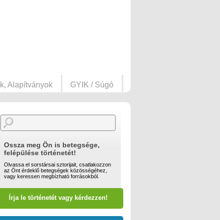
k, Alapítványok
GYIK / Súgó
Ossza meg Ön is betegsége,
felépülése történetét!
Olvassa el sorstársai sztorijait, csatlakozzon
az Önt érdeklő betegségek közösségéhez,
vagy keressen megbízható forrásokból.
Írja le történetét vagy kérdezzen!