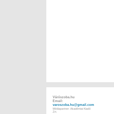
Várószoba.hu
Email:
varoszoba.hu@gmail.com
Médiapartner: Akadémiai Kiadó
Zrt.