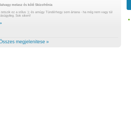
lalvagy
melasz és kólé
Skizofrénia
 tetszik ez a stílus :); és amúgy Tündérhegy sem ártana - ha még nem vagy túl
lvásügyileg. Sok sikert!
 »
Összes megjelenitese »