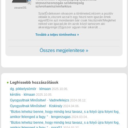
stressz/szorongás
szívbetegség
szívroham/szívinfarktus
zsuzsi31
Szia!Érdekesen olvasom a történeted,nézem a pozitív
oldalát is,viszont azzal h egy hiszti nem igazán értek
egyet!Erre azt mondanám bár csak hisztiznék!Meglehet
neked van igazad,de én azok közé tartozom aki
akaratgyenge:(Egyszer ugyan már sikerült
...
Tovább a teljes történethez »
Összes megjelenitese »
Legfrissebb hozzászólások
dg. pikkelysömör
klmaan
-
2025.10.05.
kérdés
klmaan
-
2025.10.05.
Gyogyultnak Minősitve!
Vadnefelejcs
-
2024.08.12.
Gyogyultnak Minősitve!
Kiskiraly
-
2024.04.06.
“Biztos lehetsz benne, hogy mindig lesz tavasz, s a folyó újra folyni fog,
amikor felenged a fagy. “
tengerzugas
-
2024.03.04.
“Biztos lehetsz benne, hogy mindig lesz tavasz, s a folyó újra folyni fog,
amikor felenged a fagy. “
nora51
-
2024.02.27.