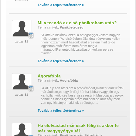
Tovább a teljes történethez »
Mi a teendő az első pánikroham után?
Téma címkék:
Pánikbetegség
Szia!!éve kinlódok ezzel a betegséggel,voltam nagyon
mély ponton:(Az első évben állandóan ügyeletet kellett
zsuzsi31
hívni hozzám,mert hasonlóakat éreztem mint te,de
legjobban attól féltem nem érem meg a
másnapot!Rengeteg kivizsgáláson voltam persze
minden
...
Tovább a teljes történethez »
Agorafóbia
Téma címkék:
Agorafóbia
Szia!Teljesen átérzem a problémádat,mindent amit leírtál
már átéltem,ez egy ördögi kör,ha jobban vagy jön egy
zsuzsi31
kis hullámvölgy,és kész visszaesünk.Másodjára vagyok
benne és nincs igazán erőm küzdeni de muszály mert
van egy kislányom akinek szüksége
...
Tovább a teljes történethez »
Ha elolvastad már csak félig is akkor te
már megygyógyultál.
Téma címkék:
Pánikbetegség
Skizofrénia