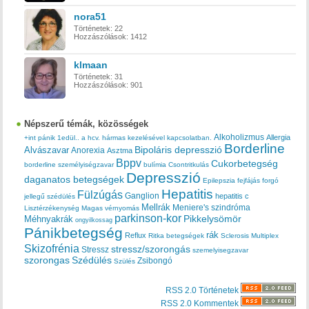
nora51
Történetek:
22
Hozzászólások:
1412
klmaan
Történetek:
31
Hozzászólások:
901
Népszerű témák, közösségek
Alkoholizmus
Allergia
+int pánik
1edül..
a hcv. hármas kezelésével kapcsolatban.
Borderline
Bipoláris depresszió
Alvászavar
Anorexia
Asztma
Bppv
Cukorbetegség
borderline személyiségzavar
bulímia
Csontritkulás
Depresszió
daganatos betegségek
Epilepszia
fejfájás
forgó
Hepatitis
Fülzúgás
Ganglion
hepatitis c
jellegű szédülés
Mellrák
Meniere's szindróma
Lisztérzékenység
Magas vérnyomás
parkinson-kor
Méhnyakrák
Pikkelysömör
ongyilkossag
Pánikbetegség
rák
Reflux
Ritka betegségek
Sclerosis Multiplex
Skizofrénia
stressz/szorongás
Stressz
szemelyisegzavar
szorongas
Szédülés
Zsibongó
Szülés
RSS 2.0 Történetek
RSS 2.0 Kommentek