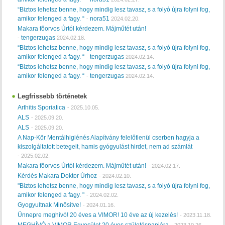
“Biztos lehetsz benne, hogy mindig lesz tavasz, s a folyó újra folyni fog,
amikor felenged a fagy. “
nora51
-
2024.02.20.
Makara főorvos Úrtól kérdezem. Májműtét után!
tengerzugas
-
2024.02.18.
“Biztos lehetsz benne, hogy mindig lesz tavasz, s a folyó újra folyni fog,
amikor felenged a fagy. “
tengerzugas
-
2024.02.14.
“Biztos lehetsz benne, hogy mindig lesz tavasz, s a folyó újra folyni fog,
amikor felenged a fagy. “
tengerzugas
-
2024.02.14.
Legfrissebb történetek
Arthitis Sporiatica
-
2025.10.05.
ALS
-
2025.09.20.
ALS
-
2025.09.20.
A Nap-Kör Mentálhigiénés Alapítvány felelőtlenül cserben hagyja a
kiszolgáltatott betegeit, hamis gyógyulást hirdet, nem ad számlát
-
2025.02.02.
Makara főorvos Úrtól kérdezem. Májműtét után!
-
2024.02.17.
Kérdés Makara Doktor Úrhoz
-
2024.02.10.
"Biztos lehetsz benne, hogy mindig lesz tavasz, s a folyó újra folyni fog,
amikor felenged a fagy. "
-
2024.02.02.
Gyogyultnak Minősitve!
-
2024.01.16.
Ünnepre meghívó! 20 éves a VIMOR! 10 éve az új kezelés!
-
2023.11.18.
MEGHÍVÓ a VIMOR Egyesület 20 éves születésnapjára
-
2023.10.26.