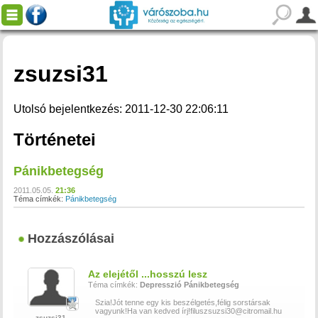
zsuzsi31
Utolsó bejelentkezés: 2011-12-30 22:06:11
Történetei
Pánikbetegség
2011.05.05.
21:36
Téma címkék:
Pánikbetegség
Hozzászólásai
Az elejétől ...hosszú lesz
Téma címkék:
Depresszió
Pánikbetegség
Szia!Jót tenne egy kis beszélgetés,félig sorstársak
vagyunk!Ha van kedved írj!filuszsuzsi30@citromail.hu
zsuzsi31