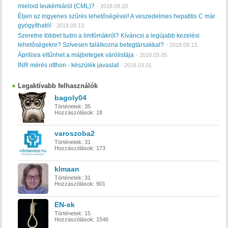
mieloid leukémiáról (CML)?
-
2018.09.20.
Éljen az ingyenes szűrés lehetőségével! A veszedelmes hepatitis C már
gyógyítható!
-
2018.09.13.
Szeretne többet tudni a limfómákról? Kíváncsi a legújabb kezelési
lehetőségekre? Szívesen találkozna betegtársakkal?
-
2018.09.13.
Áprilisra eltűnhet a májbetegek várólistája
-
2018.03.05.
INR mérés otthon - készülék javaslat
-
2018.03.01.
Legaktívabb felhasználók
bagoly04
Történetek:
35
Hozzászólások:
18
varoszoba2
Történetek:
31
Hozzászólások:
173
klmaan
Történetek:
31
Hozzászólások:
901
EN-ek
Történetek:
15
Hozzászólások:
1546