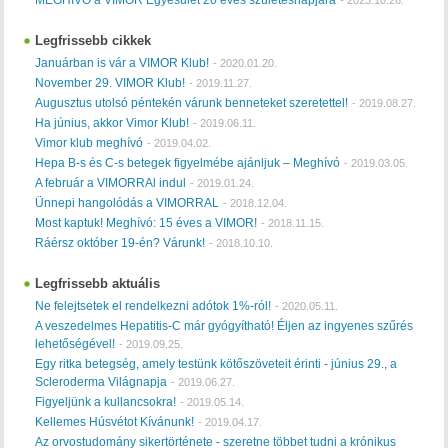
Legfrissebb cikkek
Januárban is vár a VIMOR Klub!
-
2020.01.20.
November 29. VIMOR Klub!
-
2019.11.27.
Augusztus utolsó péntekén várunk benneteket szeretettel!
-
2019.08.27.
Ha június, akkor Vimor Klub!
-
2019.06.11.
Vimor klub meghívó
-
2019.04.02.
Hepa B-s és C-s betegek figyelmébe ajánljuk – Meghívó
-
2019.03.05.
A február a VIMORRAl indul
-
2019.01.24.
Ünnepi hangolódás a VIMORRAL
-
2018.12.04.
Most kaptuk! Meghívó: 15 éves a VIMOR!
-
2018.11.15.
Ráérsz október 19-én? Várunk!
-
2018.10.10.
Legfrissebb aktuális
Ne felejtsetek el rendelkezni adótok 1%-ról!
-
2020.05.11.
A veszedelmes Hepatitis-C már gyógyítható! Éljen az ingyenes szűrés
lehetőségével!
-
2019.09.25.
Egy ritka betegség, amely testünk kötőszöveteit érinti - június 29., a
Scleroderma Világnapja
-
2019.06.27.
Figyeljünk a kullancsokra!
-
2019.05.14.
Kellemes Húsvétot Kívánunk!
-
2019.04.17.
Az orvostudomány sikertörténete - szeretne többet tudni a krónikus