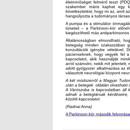
életminőséget felmérő teszt (PDQ-
szakember máris kaphat egy ké
következtetést, hogy mi az, amit az
hangsúlyozta a tudományos társas
A pumpa és a stimulátor önmagáb
tüneteit – a Parkinson-kór előre
kiegészíthető más antiparkinsonos 
Általánosságban elmondható, hog
betegség minden szakaszában gon
konzultációk igénybe vételével. 
pácienseknek, hogy vegyék fel a 
kapcsolatot, akik használják min
arról számolni, nekik mit jelentett, 
adott gyógyszer alkalmazása az él
választott neurológiai központ ne
A két módszerről a Magyar Tudom
után a betegek oldalán olvasható 
A Várószoba is kapcsolatban áll k
adnak a betegtársak kérdéseire, 
közötti kapcsolatot
.
(Radnai Anna)
A Parkinson-kór második felvonása 