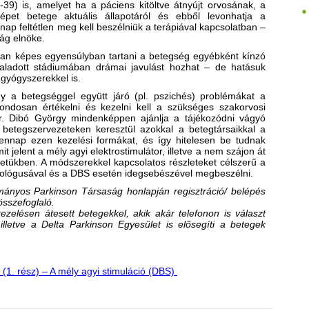
39) is, amelyet ha a páciens kitöltve átnyújt orvosának, a
pet betege aktuális állapotáról és ebből levonhatja a
nap feltétlen meg kell beszélniük a terápiával kapcsolatban –
ág elnöke.
an képes egyensúlyban tartani a betegség egyébként kínzó
haladott stádiumában drámai javulást hozhat – de hatásuk
gyógyszerekkel is.
y a betegséggel együtt járó (pl. pszichés) problémákat a
dosan értékelni és kezelni kell a szükséges szakorvosi
Dr. Dibó György mindenképpen ajánlja a tájékozódni vágyó
betegszervezeteken keresztül azokkal a betegtársaikkal a
dennap ezen kezelési formákat, és így hitelesen be tudnak
mit jelent a mély agyi elektrostimulátor, illetve a nem szájon át
etükben. A módszerekkel kapcsolatos részleteket célszerű a
urológusával és a DBS esetén idegsebészével megbeszélni.
ányos Parkinson Társaság honlapján regisztráció/ belépés
összefoglaló.
ezelésen átesett betegekkel, akik akár telefonon is választ
illetve a Delta Parkinson Egyesület is
elő
segíti a
betegek
(1. rész) – A mély agyi stimuláció (DBS)