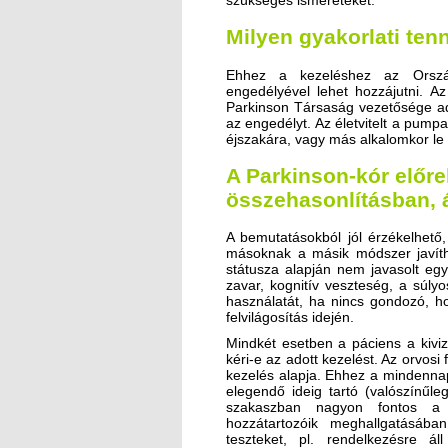
Milyen gyakorlati ten
Ehhez a kezeléshez az Ország
engedélyével lehet hozzájutni. A
Parkinson Társaság vezetősége ad
az engedélyt. Az életvitelt a pump
éjszakára, vagy más alkalomkor le l
A Parkinson-kór előre
összehasonlításban, 
A bemutatásokból jól érzékelhető,
másoknak a másik módszer javíthat
státusza alapján nem javasolt eg
zavar, kognitív veszteség, a súlyo
használatát, ha nincs gondozó, ho
felvilágosítás idején.
Mindkét esetben a páciens a kiviz
kéri-e az adott kezelést. Az orvosi
kezelés alapja. Ehhez a mindenna
elegendő ideig tartó (valószínűl
szakaszban nagyon fontos a 
hozzátartozóik meghallgatásában
teszteket, pl. rendelkezésre ál