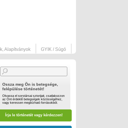
k, Alapítványok
GYIK / Súgó
Ossza meg Ön is betegsége,
felépülése történetét!
Olvassa el sorstársai sztorijait, csatlakozzon
az Önt érdeklő betegségek közösségéhez,
vagy keressen megbízható forrásokból.
Írja le történetét vagy kérdezzen!