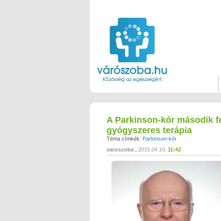
A Parkinson-kór második fe
gyógyszeres terápia
Téma címkék:
Parkinson-kór
varoszoba
2015.04.10.
11:42