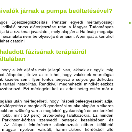
nivalók járnak a pumpa beültetésével?
os Egészségbiztosítási Pénztár egyedi méltányossági
z indikáló orvos előterjesztése után a Magyar Tudományos
ja ki a szakmai javaslatot, mely alapján a Hatóság megadja
a használata nem befolyásolja drámaian. A pumpát a kanülről
ehet csatolni.
haladott fázisának terápiáiról
általában
 hogy a két eljárás más jellegű, van, akinek az egyik, míg
 állapotán, illetve az is lehet, hogy valakinek neurológiai
yik kezelés sem. Ilyen fontos tényező a súlyos gondolkodás
s tartási instabilitás. Rendkívül megnehezíti mindkét eszköz
zzátartozó. Ezt mérlegelni kell az adott beteg estén már a
sgálás után mérlegelheti, hogy írásbeli beleegyezését adja,
 felvilágosítás a megfelelő gondozási munka alapján a sikeres
pokban szükség van a megfelelő gyakoriságú és esetenként
eg több, mint 20 perc) orvos-beteg találkozókra. Ez minden
Parkinson-kórban szenvedő betegek kezelésében és
. Az állapot felmérésére alkalmaznak otthon kitölthető
l magyar nyelven validált, harminckilenc kérdésből álló