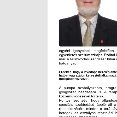
egyéni igényeinek megfelelően 
egyenletes szérumszintjét. Ezáltal k
már a felszívódási rendszer hibái
hatóanyag.
Érdekes, hogy a levodopa kezelés ameri
hatóanyag szájon keresztüli alkalmazás
mozgásokhoz vezet.
A pumpa szabályozható, progra
gyógyszer beadására is. A terá
közreműködésével történik.
Fontos segítség, hogy állandóa
speciális szaktudású ápoló áll 
rendelkezésére minden a terápiáv
betegek az osztályos tesztelési 
szükséges ismereteket.