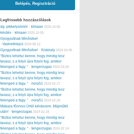
Belépés, Regisztráció
Legfrissebb hozzászólások
dg. pikkelysömör
klmaan
-
2025.10.05.
kérdés
klmaan
-
2025.10.05.
Gyogyultnak Minősitve!
Vadnefelejcs
-
2024.08.12.
Gyogyultnak Minősitve!
Kiskiraly
-
2024.04.06.
“Biztos lehetsz benne, hogy mindig lesz
tavasz, s a folyó újra folyni fog, amikor
felenged a fagy. “
tengerzugas
-
2024.03.04.
“Biztos lehetsz benne, hogy mindig lesz
tavasz, s a folyó újra folyni fog, amikor
felenged a fagy. “
nora51
-
2024.02.27.
“Biztos lehetsz benne, hogy mindig lesz
tavasz, s a folyó újra folyni fog, amikor
felenged a fagy. “
nora51
-
2024.02.20.
Makara főorvos Úrtól kérdezem. Májműtét
után!
tengerzugas
-
2024.02.18.
“Biztos lehetsz benne, hogy mindig lesz
tavasz, s a folyó újra folyni fog, amikor
felenged a fagy. “
tengerzugas
-
2024.02.14.