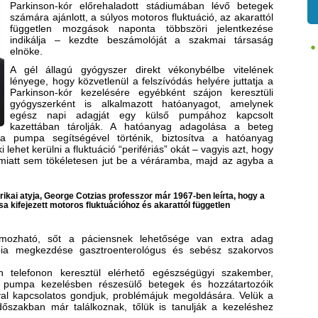
Parkinson-kór előrehaladott stádiumában lévő betegek
számára ajánlott, a súlyos motoros fluktuáció, az akarattól
független mozgások naponta többszöri jelentkezése
indikálja – kezdte beszámolóját a szakmai társaság
elnöke.
A gél állagú gyógyszer direkt vékonybélbe vitelének
lényege, hogy közvetlenül a felszívódás helyére juttatja a
Parkinson-kór kezelésére egyébként szájon keresztüli
gyógyszerként is alkalmazott hatóanyagot, amelynek
egész napi adagját egy külső pumpához kapcsolt
kazettában tárolják. A hatóanyag adagolása a beteg
a pumpa segítségével történik, biztosítva a hatóanyag
i lehet kerülni a fluktuáció “perifériás” okát – vagyis azt, hogy
 miatt sem tökéletesen jut be a véráramba, majd az agyba a
kai atyja, George Cotzias professzor már 1967-ben leírta, hogy a
a kifejezett motoros fluktuációhoz és akarattól független
mozható, sőt a páciensnek lehetősége van extra adag
pia megkezdése gasztroenterológus és sebész szakorvos
n telefonon keresztül elérhető egészségügyi szakember,
a pumpa kezelésben részesülő betegek és hozzátartozóik
al kapcsolatos gondjuk, problémájuk megoldására. Velük a
időszakban már találkoznak, tőlük is tanulják a kezeléshez