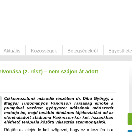
Aktuális
Közösségek
Betegségekről
Egyesülete
lvonása (2. rész) – nem szájon át adott
Cikksorozatunk második részében dr. Dibó György, a
Magyar Tudományos Parkinson Társaság elnöke a
pumpával vezérelt gyógyszer adásának módszerét
mutatja be, majd további általános tájékoztatást ad az
előrehaladott stádiumú Parkinson-kór két, hazánkban
elérhető terápiája közötti választás szempontjairól.
Rögtön az elején le kell szögezni, hogy ez a kezelés is a