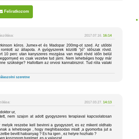
Feliratkozom
szólása:
2017.07.16.
16:14
kinson kóros. Jumex-et és Madopar 200mg-ot szed. Az utóbbi
omlott az állapota. A gyógyszerek közötti “jó” időszak rövid.
rt 10 perc utan kanyszeres mozgása van majd rövid időn belül
meggornyed es csak vezetve tud járni. Nem lehetséges hogy már
ne szüksége? Hallottam az orvosi kannabiszrol. Tud róla valaki
álaszolni szeretne
ólása:
2017.03.27.
14:13
doktor ur,
tett, nem szajon at adott gyogyszeres terapiaval kapcsolatosan
.
melyik reszebe kell bevinni a gyogyszert, es ez mikent oldhato
nak a lehetosege , hogy meghibasodas miatt ,a gyomorba jut a
zetbe bevitt hatoanyag ? Es ha igen , ez helyre hozhato ?
pen koszonom turelmet, es a valaszat.