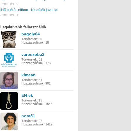
-
2018.03.05.
INR mérés otthon - készülék javaslat
-
2018.03.01.
Legaktívabb felhasználók
bagoly04
Történetek:
35
Hozzászólások:
18
varoszoba2
Történetek:
31
Hozzászólások:
173
klmaan
Történetek:
31
Hozzászólások:
901
EN-ek
Történetek:
15
Hozzászólások:
1546
nora51
Történetek:
22
Hozzászólások:
1412