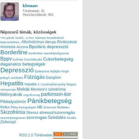
klmaan
Történetek:
31
Hozzászólások:
901
Népszerű témák, közösségek
+int pánik
1edül..
a hcv. hármas kezelésével
Alvászavar
Alkoholizmus
Allergia
kapcsolatban.
Bipoláris depresszió
Anorexia
Asztma
Borderline
borderline személyiségzavar
Bppv
Cukorbetegség
bulímia
Csontritkulás
daganatos betegségek
Depresszió
Epilepszia
fejfájás
forgó
Fülzúgás
Ganglion
jellegű szédülés
Hepatitis
hepatitis c
Lisztérzékenység
Magas
Mellrák
Meniere's szindróma
vérnyomás
parkinson-kor
Méhnyakrák
ongyilkossag
Pánikbetegség
Pikkelysömör
rák
Reflux
Ritka betegségek
Sclerosis Multiplex
Skizofrénia
stressz/szorongás
Stressz
szorongas
Szédülés
szemelyisegzavar
Szülés
Zsibongó
RSS 2.0 Történetek