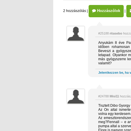
Hozzászólok
2 hozzászólás
|
|
#25188
ritasebo
hozzá
Anyukám 8 éve Par
időben rohamosan r
Beveszi a gyógysze
letapad. Olyankor 
más gyógyszerre len
valamit?
Jelentkezzen be, ha v
#24788
Misi11
hozzász
Tisztelt Dibo Gyorgy 
Az On altal ismerte
volna egy kerdesem
Az emesztorendszer 
meg?Fennall – e an
pumpa altal a szerve
Elore is nagyon sze