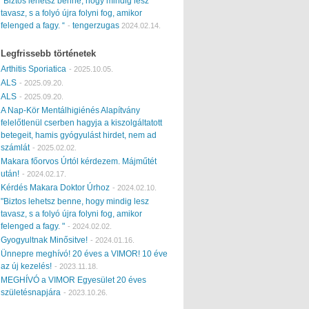
“Biztos lehetsz benne, hogy mindig lesz
tavasz, s a folyó újra folyni fog, amikor
felenged a fagy. “
tengerzugas
-
2024.02.14.
Legfrissebb történetek
Arthitis Sporiatica
-
2025.10.05.
ALS
-
2025.09.20.
ALS
-
2025.09.20.
A Nap-Kör Mentálhigiénés Alapítvány
felelőtlenül cserben hagyja a kiszolgáltatott
betegeit, hamis gyógyulást hirdet, nem ad
számlát
-
2025.02.02.
Makara főorvos Úrtól kérdezem. Májműtét
után!
-
2024.02.17.
Kérdés Makara Doktor Úrhoz
-
2024.02.10.
"Biztos lehetsz benne, hogy mindig lesz
tavasz, s a folyó újra folyni fog, amikor
felenged a fagy. "
-
2024.02.02.
Gyogyultnak Minősitve!
-
2024.01.16.
Ünnepre meghívó! 20 éves a VIMOR! 10 éve
az új kezelés!
-
2023.11.18.
MEGHÍVÓ a VIMOR Egyesület 20 éves
születésnapjára
-
2023.10.26.