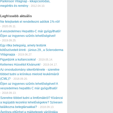
Parkinson Világnap - kikapcsolódás,
megértés és remény
-
2012.04.10.
Legfrissebb aktuális
Ne felejtsetek el rendelkezni adótok 1%-ról!
-
2020.05.11.
A veszedelmes Hepatitis-C már gyógyítható!
Éljen az ingyenes szűrés lehetőségével!
-
2019.09.25.
Egy ritka betegség, amely testünk
kötőszöveteit érinti - június 29., a Scleroderma
Világnapja
-
2019.06.27.
Figyeljünk a kullancsokra!
-
2019.05.14.
Kellemes Húsvétot Kívánunk!
-
2019.04.17.
Az orvostudomány sikertörténete - szeretne
többet tudni a krónikus mieloid leukémiáról
(CML)?
-
2018.09.20.
Éljen az ingyenes szűrés lehetőségével! A
veszedelmes hepatitis C már gyógyítható!
-
2018.09.13.
Szeretne többet tudni a limfómákról? Kíváncsi
a legújabb kezelési lehetőségekre? Szívesen
találkozna betegtársakkal?
-
2018.09.13.
Áprilisra eltűnhet a májbetegek várólistája