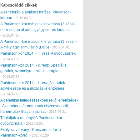
Kapcsolódó cikkek
A zeneterápia áldásos hatásai Parkinson-
kórban
-
2016.04.12.
A Parkinson-kór második felvonása (2. rész) –
nem szájon át adott gyógyszeres terápia
-
2015.04.10.
A Parkinson-kór második felvonása (1. rész) –
A mély agyi stimuláció (DBS)
-
2015.04.10.
Parkinson kór 2014. - III. rész, A gyógyszerek
-
2014.09.08.
Parkinson-kór 2014. - II. rész, Speciális
gondok, személyre szabott terápia
-
2014.07.15.
Parkinson-kór 2014. - I. rész, A tünetek
sokfélesége és a mozgás jelentősége
-
2014.06.18.
A genetikai felfedezésekben rejlő lehetőségek
- Az ember már nem csak elszenvedheti,
hanem alakíthatja is sorsát
-
2013.06.21.
Tápláljuk a reményt! A Parkinson-kór
gyógytornája
-
2013.03.04.
Esély-szivárvány - Korszerű tudás a
Parkinson-kórról
-
2013.01.30.