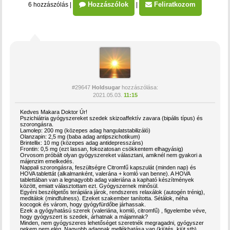
Hozzászólok
Feliratkozom
6 hozzászólás
|
|
#29647
Holdsugar
hozzászólása:
2021.05.03.
11:15
Kedves Makara Doktor Úr!
Pszichiátria gyógyszereket szedek skizoaffektív zavara (bipális típus) és
szorongásra.
Lamolep: 200 mg (közepes adag hangulatstabilizáló)
Olanzapin: 2,5 mg (baba adag antipszichotikum)
Brintellix: 10 mg (közepes adag antidepresszáns)
Frontin: 0,5 mg (ezt lassan, fokozatosan csökkentem elhagyásig)
Orvosom próbált olyan gyógyszereket választani, amiknél nem gyakori a
májenzim emelkedés.
Nappali szorongásra, feszültségre Citromfű kapszulát (minden nap) és
HOVA tablettát (alkalmanként, valerána + komló van benne). A HOVA
tablettában van a legnagyobb adag valeriána a kapható készítmények
között, emiatt választottam ezt. Gyógyszernek minősül.
Egyéni beszélgetős terápiára járok, rendszeres relaxálok (autogén trénig),
meditálok (mindfulness). Ezeket szakember tanította. Sétálok, néha
kocogok és várom, hogy gyógyfürdőbe járhassak.
Ezek a gyógyhatású szerek (valeriána, komló, citromfű) , figyelembe véve,
hogy gyógyszert is szedek, árhatnak a májamnak?
Minden, nem gyógyszeres lehetőséget szeretnék megragadni, gyógyszer
nekem nem elég. Nagyobb adagnak mellékhatása van (kiütés, kiüt stb),