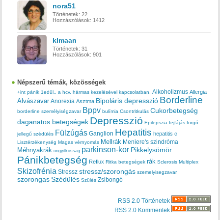
nora51
Történetek:
22
Hozzászólások:
1412
klmaan
Történetek:
31
Hozzászólások:
901
Népszerű témák, közösségek
Alkoholizmus
Allergia
+int pánik
1edül..
a hcv. hármas kezelésével kapcsolatban.
Borderline
Bipoláris depresszió
Alvászavar
Anorexia
Asztma
Bppv
Cukorbetegség
borderline személyiségzavar
bulímia
Csontritkulás
Depresszió
daganatos betegségek
Epilepszia
fejfájás
forgó
Hepatitis
Fülzúgás
Ganglion
hepatitis c
jellegű szédülés
Mellrák
Meniere's szindróma
Lisztérzékenység
Magas vérnyomás
parkinson-kor
Méhnyakrák
Pikkelysömör
ongyilkossag
Pánikbetegség
rák
Reflux
Ritka betegségek
Sclerosis Multiplex
Skizofrénia
stressz/szorongás
Stressz
szemelyisegzavar
szorongas
Szédülés
Zsibongó
Szülés
RSS 2.0 Történetek
RSS 2.0 Kommentek