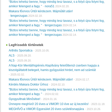
“Biztos lehetsz benne, hogy mindig lesz tavasz, s a folyó újra folyni fog,
amikor felenged a fagy. “
nora51
-
2024.02.20.
Makara főorvos Úrtól kérdezem. Májműtét után!
tengerzugas
-
2024.02.18.
“Biztos lehetsz benne, hogy mindig lesz tavasz, s a folyó újra folyni fog,
amikor felenged a fagy. “
tengerzugas
-
2024.02.14.
“Biztos lehetsz benne, hogy mindig lesz tavasz, s a folyó újra folyni fog,
amikor felenged a fagy. “
tengerzugas
-
2024.02.14.
Legfrissebb történetek
Arthitis Sporiatica
-
2025.10.05.
ALS
-
2025.09.20.
ALS
-
2025.09.20.
A Nap-Kör Mentálhigiénés Alapítvány felelőtlenül cserben hagyja a
kiszolgáltatott betegeit, hamis gyógyulást hirdet, nem ad számlát
-
2025.02.02.
Makara főorvos Úrtól kérdezem. Májműtét után!
-
2024.02.17.
Kérdés Makara Doktor Úrhoz
-
2024.02.10.
"Biztos lehetsz benne, hogy mindig lesz tavasz, s a folyó újra folyni fog,
amikor felenged a fagy. "
-
2024.02.02.
Gyogyultnak Minősitve!
-
2024.01.16.
Ünnepre meghívó! 20 éves a VIMOR! 10 éve az új kezelés!
-
2023.11.18.
MEGHÍVÓ a VIMOR Egyesület 20 éves születésnapjára
-
2023.10.26.