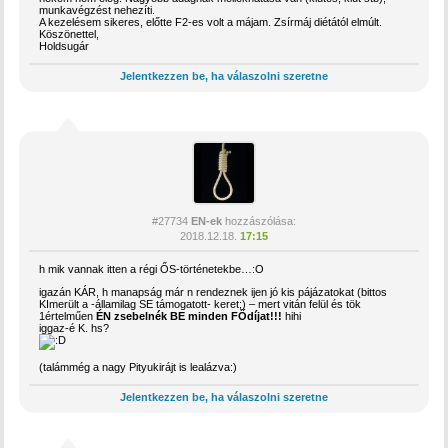
munkavégzést nehezíti.
A kezelésem sikeres, előtte F2-es volt a májam. Zsírmáj diétától elmúlt.
Köszönettel,
Holdsugár
Jelentkezzen be, ha válaszolni szeretne
#27734
EN-ek
hozzászólása:
2018.12.18.
17:15
h mik vannak itten a régi ŐS-történetekbe…:O
igazán KÁR, h manapság már n rendeznek ijen jó kis pájázatokat (bittos
KImerült a -államilag SE támogatott- keret;) – mert vitán felül és tök
1értelműen
ÉN zsebelnék BE minden FŐdíjat!!!
hihi
iggaz-é K. hs?
(talámmég a nagy Pityukirájt is lealázva:)
Jelentkezzen be, ha válaszolni szeretne