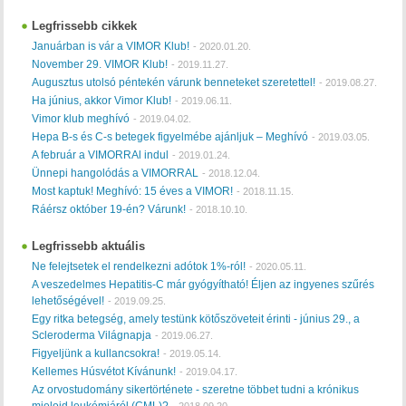
Legfrissebb cikkek
Januárban is vár a VIMOR Klub!
-
2020.01.20.
November 29. VIMOR Klub!
-
2019.11.27.
Augusztus utolsó péntekén várunk benneteket szeretettel!
-
2019.08.27.
Ha június, akkor Vimor Klub!
-
2019.06.11.
Vimor klub meghívó
-
2019.04.02.
Hepa B-s és C-s betegek figyelmébe ajánljuk – Meghívó
-
2019.03.05.
A február a VIMORRAl indul
-
2019.01.24.
Ünnepi hangolódás a VIMORRAL
-
2018.12.04.
Most kaptuk! Meghívó: 15 éves a VIMOR!
-
2018.11.15.
Ráérsz október 19-én? Várunk!
-
2018.10.10.
Legfrissebb aktuális
Ne felejtsetek el rendelkezni adótok 1%-ról!
-
2020.05.11.
A veszedelmes Hepatitis-C már gyógyítható! Éljen az ingyenes szűrés
lehetőségével!
-
2019.09.25.
Egy ritka betegség, amely testünk kötőszöveteit érinti - június 29., a
Scleroderma Világnapja
-
2019.06.27.
Figyeljünk a kullancsokra!
-
2019.05.14.
Kellemes Húsvétot Kívánunk!
-
2019.04.17.
Az orvostudomány sikertörténete - szeretne többet tudni a krónikus