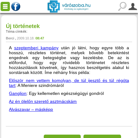
Új történetek
Téma címkék:
Berci
2009.10.18.
08:47
A
szeptemberi kampány
után jó látni, hogy egyre több a
hosszú, részletes történet, melyek bővebb betekintést
engednek egy betegségbe vagy kezelésbe. De az is
előfordul, hogy egy rövidebb történetet részletes
hozzászólások követnek, így hasznos beszélgetés alakul ki
sorstársak között. Íme néhány friss példa:
Először nem vettem komolyan, de túl ijesztő és túl régóta
tart
: A Meniere szindrómáról
Ganglion
: Egy kellemetlen egészségügyi gondról
Az én ölelőn szerető asztmácskám
Alvászavar – másképp