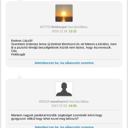
#27733
Holdsugar
hozzászólása:
2018.12.18.
12:11
Kedves László!
Szerintem érdemes lenne új történet létrehozni és ott feltenni a kérdést, mert
itt a pszichó témájú beszélgetések között nem biztos, hogy észreveszik.
Üdv,
Holdsugár
Jelentkezzen be, ha válaszolni szeretne
#25154
arpadsarosi
hozzászólása:
2017.07.03.
14:55
Mariann vagyok panikkal közdök segitséget szeretnék kérni hogy
gyogyszer nélkül hogy lehet ezzel meg birkozni?
Jelentkezzen be, ha válaszolni szeretne