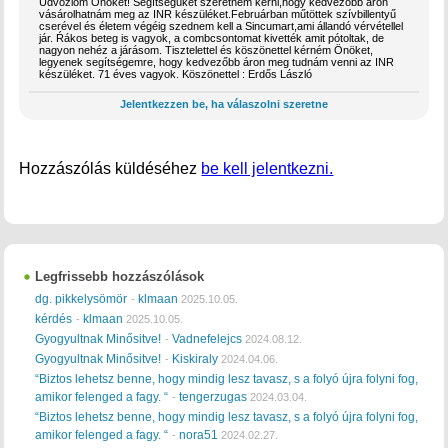
Üdvözlöm Önöket! Segìtségüket szeretném kérni,hogy kedvezőbb áron
vásárolhatnám meg az INR készüléket.Februárban műtöttek szívbillentyű
cserével és életem végéig szednem kell a Sincumart,ami állandó vérvétellel
jár. Ŕákos beteg is vagyok, a combcsontomat kivették amit pótoltak, de
nagyon nehéz a járásom. Tisztelettel és köszönettel kérném Önöket,
legyenek segítségemre, hogy kedvezőbb áron meg tudnám venni az INR
készüléket. 71 éves vagyok. Köszönettel : Erdős László
Jelentkezzen be, ha válaszolni szeretne
Hozzászólás küldéséhez
be kell jelentkezni.
Legfrissebb hozzászólások
dg. pikkelysömör
klmaan
-
2025.10.05.
kérdés
klmaan
-
2025.10.05.
Gyogyultnak Minősitve!
Vadnefelejcs
-
2024.08.12.
Gyogyultnak Minősitve!
Kiskiraly
-
2024.04.06.
“Biztos lehetsz benne, hogy mindig lesz tavasz, s a folyó újra folyni fog,
amikor felenged a fagy. “
tengerzugas
-
2024.03.04.
“Biztos lehetsz benne, hogy mindig lesz tavasz, s a folyó újra folyni fog,
amikor felenged a fagy. “
nora51
-
2024.02.27.