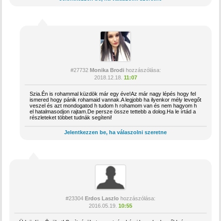
#27732
Monika Brodi
hozzászólása:
2018.12.18.
11:07
Szia.Én is rohammal küzdök már egy éve!Az már nagy lépés hogy fel
ismered hogy pánik rohamaid vannak.A legjobb ha ilyenkor mély levegőt
veszel és azt mondogatod h tudom h rohamom van és nem hagyom h
el hatalmasodjon rajtam.De persze össze tettebb a dolog.Ha le írtád a
részleteket többet tudnák segíteni!
Jelentkezzen be, ha válaszolni szeretne
#23304
Erdos Laszlo
hozzászólása:
2016.05.19.
10:55