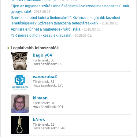
mieloid leukémiáról (CML)?
-
2018.09.20.
Éljen az ingyenes szűrés lehetőségével! A veszedelmes hepatitis C már
gyógyítható!
-
2018.09.13.
Szeretne többet tudni a limfómákról? Kíváncsi a legújabb kezelési
lehetőségekre? Szívesen találkozna betegtársakkal?
-
2018.09.13.
Áprilisra eltűnhet a májbetegek várólistája
-
2018.03.05.
INR mérés otthon - készülék javaslat
-
2018.03.01.
Legaktívabb felhasználók
bagoly04
Történetek:
35
Hozzászólások:
18
varoszoba2
Történetek:
31
Hozzászólások:
173
klmaan
Történetek:
31
Hozzászólások:
901
EN-ek
Történetek:
15
Hozzászólások:
1546