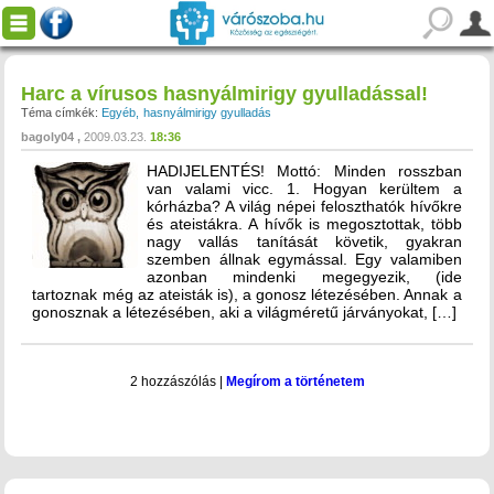
Harc a vírusos hasnyálmirigy gyulladással!
Téma címkék:
Egyéb
hasnyálmirigy gyulladás
bagoly04
2009.03.23.
18:36
HADIJELENTÉS! Mottó: Minden rosszban
van valami vicc. 1. Hogyan kerültem a
kórházba? A világ népei feloszthatók hívőkre
és ateistákra. A hívők is megosztottak, több
nagy vallás tanítását követik, gyakran
szemben állnak egymással. Egy valamiben
azonban mindenki megegyezik, (ide
tartoznak még az ateisták is), a gonosz létezésében. Annak a
gonosznak a létezésében, aki a világméretű járványokat, […]
2 hozzászólás
|
Megírom a történetem