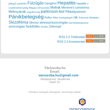
Hepatitis
Fülzúgás
Ganglion
hepatitis c
jellegű szédülés
Mellrák
Meniere's szindróma
Lisztérzékenység
Magas vérnyomás
parkinson-kor
Méhnyakrák
Pikkelysömör
ongyilkossag
Pánikbetegség
rák
Reflux
Ritka betegségek
Sclerosis Multiplex
Skizofrénia
stressz/szorongás
Stressz
szemelyisegzavar
szorongas
Szédülés
Zsibongó
Szülés
RSS 2.0 Történetek
RSS 2.0 Kommentek
Várószoba.hu
Email:
varoszoba.hu@gmail.com
Médiapartner: Akadémiai
Kiadó Zrt.
Krónikus betegek támogató, közösségi oldala.