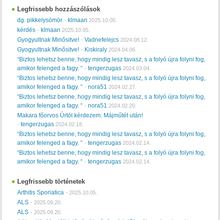
Legfrissebb hozzászólások
dg. pikkelysömör
klmaan
-
2025.10.05.
kérdés
klmaan
-
2025.10.05.
Gyogyultnak Minősitve!
Vadnefelejcs
-
2024.08.12.
Gyogyultnak Minősitve!
Kiskiraly
-
2024.04.06.
“Biztos lehetsz benne, hogy mindig lesz tavasz, s a folyó újra folyni fog,
amikor felenged a fagy. “
tengerzugas
-
2024.03.04.
“Biztos lehetsz benne, hogy mindig lesz tavasz, s a folyó újra folyni fog,
amikor felenged a fagy. “
nora51
-
2024.02.27.
“Biztos lehetsz benne, hogy mindig lesz tavasz, s a folyó újra folyni fog,
amikor felenged a fagy. “
nora51
-
2024.02.20.
Makara főorvos Úrtól kérdezem. Májműtét után!
tengerzugas
-
2024.02.18.
“Biztos lehetsz benne, hogy mindig lesz tavasz, s a folyó újra folyni fog,
amikor felenged a fagy. “
tengerzugas
-
2024.02.14.
“Biztos lehetsz benne, hogy mindig lesz tavasz, s a folyó újra folyni fog,
amikor felenged a fagy. “
tengerzugas
-
2024.02.14.
Legfrissebb történetek
Arthitis Sporiatica
-
2025.10.05.
ALS
-
2025.09.20.
ALS
-
2025.09.20.