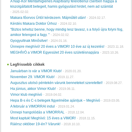
A Nap-Kör Mentálhigiénés Alapítvány felelőtlenül cserben hagyja a
kiszolgáltatott betegeit, hamis gyógyulást hirdet, nem ad számlát
-
2025.02.02.
Makara főorvos Úrtól kérdezem. Májműtét után!
-
2024.02.17.
Kérdés Makara Doktor Úrhoz
-
2024.02.10.
"Biztos lehetsz benne, hogy mindig lesz tavasz, s a folyó újra folyni fog,
amikor felenged a fagy. "
-
2024.02.02.
Gyogyultnak Minősitve!
-
2024.01.16.
Ünnepre meghívó! 20 éves a VIMOR! 10 éve az új kezelés!
-
2023.11.18.
MEGHÍVÓ a VIMOR Egyesület 20 éves születésnapjára
-
2023.10.26.
Legfrissebb cikkek
Januárban is vár a VIMOR Klub!
-
2020.01.20.
November 29. VIMOR Klub!
-
2019.11.27.
Augusztus utolsó péntekén várunk benneteket szeretettel!
-
2019.08.27.
Ha június, akkor Vimor Klub!
-
2019.06.11.
Vimor klub meghívó
-
2019.04.02.
Hepa B-s és C-s betegek figyelmébe ajánljuk – Meghívó
-
2019.03.05.
A február a VIMORRAl indul
-
2019.01.24.
Ünnepi hangolódás a VIMORRAL
-
2018.12.04.
Most kaptuk! Meghívó: 15 éves a VIMOR!
-
2018.11.15.
Ráérsz október 19-én? Várunk!
-
2018.10.10.