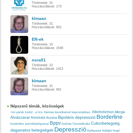
Történetek:
31
Hozzászólások:
173
klmaan
Történetek:
31
Hozzászólások:
901
EN-ek
Történetek:
15
Hozzászólások:
1546
nora51
Történetek:
22
Hozzászólások:
1412
klmaan
Történetek:
31
Hozzászólások:
901
Népszerű témák, közösségek
Alkoholizmus
Allergia
+int pánik
1edül..
a hcv. hármas kezelésével kapcsolatban.
Borderline
Bipoláris depresszió
Alvászavar
Anorexia
Asztma
Bppv
Cukorbetegség
borderline személyiségzavar
bulímia
Csontritkulás
Depresszió
daganatos betegségek
Epilepszia
fejfájás
forgó