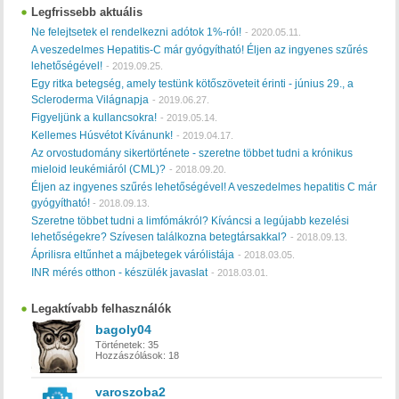
Legfrissebb aktuális
Ne felejtsetek el rendelkezni adótok 1%-ról!
-
2020.05.11.
A veszedelmes Hepatitis-C már gyógyítható! Éljen az ingyenes szűrés
lehetőségével!
-
2019.09.25.
Egy ritka betegség, amely testünk kötőszöveteit érinti - június 29., a
Scleroderma Világnapja
-
2019.06.27.
Figyeljünk a kullancsokra!
-
2019.05.14.
Kellemes Húsvétot Kívánunk!
-
2019.04.17.
Az orvostudomány sikertörténete - szeretne többet tudni a krónikus
mieloid leukémiáról (CML)?
-
2018.09.20.
Éljen az ingyenes szűrés lehetőségével! A veszedelmes hepatitis C már
gyógyítható!
-
2018.09.13.
Szeretne többet tudni a limfómákról? Kíváncsi a legújabb kezelési
lehetőségekre? Szívesen találkozna betegtársakkal?
-
2018.09.13.
Áprilisra eltűnhet a májbetegek várólistája
-
2018.03.05.
INR mérés otthon - készülék javaslat
-
2018.03.01.
Legaktívabb felhasználók
bagoly04
Történetek:
35
Hozzászólások:
18
varoszoba2