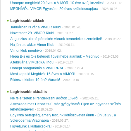
Ünnepre meghívó! 20 éves a VIMOR! 10 éve az új kezelés!
-
2023.11.18.
MEGHÍVÓ a VIMOR Egyesület 20 éves születésnapjára
-
2023.10.26.
Legfrissebb cikkek
Januárban is vár a VIMOR Klub!
-
2020.01.20.
November 29. VIMOR Klub!
-
2019.11.27.
Augusztus utolsó péntekén várunk benneteket szeretettel!
-
2019.08.27.
Ha június, akkor Vimor Klub!
-
2019.06.11.
Vimor klub meghívó
-
2019.04.02.
Hepa B-s és C-s betegek figyelmébe ajánljuk – Meghívó
-
2019.03.05.
A február a VIMORRAl indul
-
2019.01.24.
Ünnepi hangolódás a VIMORRAL
-
2018.12.04.
Most kaptuk! Meghívó: 15 éves a VIMOR!
-
2018.11.15.
Ráérsz október 19-én? Várunk!
-
2018.10.10.
Legfrissebb aktuális
Ne felejtsetek el rendelkezni adótok 1%-ról!
-
2020.05.11.
A veszedelmes Hepatitis-C már gyógyítható! Éljen az ingyenes szűrés
lehetőségével!
-
2019.09.25.
Egy ritka betegség, amely testünk kötőszöveteit érinti - június 29., a
Scleroderma Világnapja
-
2019.06.27.
Figyeljünk a kullancsokra!
-
2019.05.14.