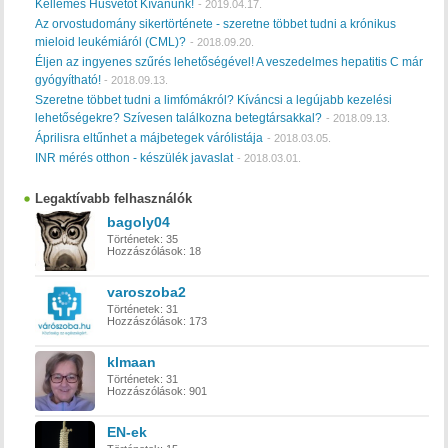
Kellemes Húsvétot Kívánunk!
-
2019.04.17.
Az orvostudomány sikertörténete - szeretne többet tudni a krónikus
mieloid leukémiáról (CML)?
-
2018.09.20.
Éljen az ingyenes szűrés lehetőségével! A veszedelmes hepatitis C már
gyógyítható!
-
2018.09.13.
Szeretne többet tudni a limfómákról? Kíváncsi a legújabb kezelési
lehetőségekre? Szívesen találkozna betegtársakkal?
-
2018.09.13.
Áprilisra eltűnhet a májbetegek várólistája
-
2018.03.05.
INR mérés otthon - készülék javaslat
-
2018.03.01.
Legaktívabb felhasználók
bagoly04
Történetek:
35
Hozzászólások:
18
varoszoba2
Történetek:
31
Hozzászólások:
173
klmaan
Történetek:
31
Hozzászólások:
901
EN-ek