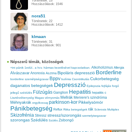
Történetek:
15
Hozzászólások:
1546
nora51
Történetek:
22
Hozzászólások:
1412
klmaan
Történetek:
31
Hozzászólások:
901
Népszerű témák, közösségek
Alkoholizmus
Allergia
+int pánik
1edül..
a hcv. hármas kezelésével kapcsolatban.
Borderline
Bipoláris depresszió
Alvászavar
Anorexia
Asztma
Bppv
Cukorbetegség
borderline személyiségzavar
bulímia
Csontritkulás
Depresszió
daganatos betegségek
Epilepszia
fejfájás
forgó
Hepatitis
Fülzúgás
Ganglion
hepatitis c
jellegű szédülés
Mellrák
Meniere's szindróma
Lisztérzékenység
Magas vérnyomás
parkinson-kor
Méhnyakrák
Pikkelysömör
ongyilkossag
Pánikbetegség
rák
Reflux
Ritka betegségek
Sclerosis Multiplex
Skizofrénia
stressz/szorongás
Stressz
szemelyisegzavar
szorongas
Szédülés
Zsibongó
Szülés