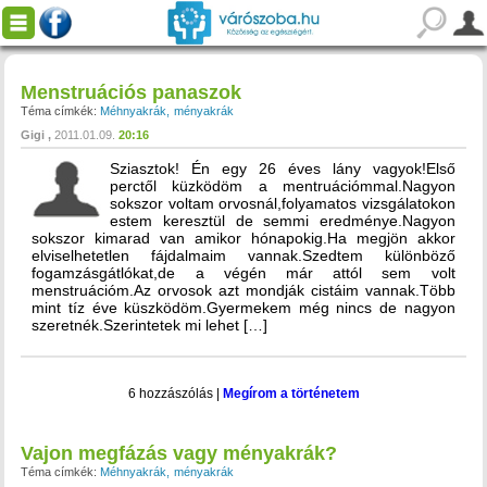
Menstruációs panaszok
Téma címkék:
Méhnyakrák
ményakrák
Gigi
2011.01.09.
20:16
Sziasztok! Én egy 26 éves lány vagyok!Első
perctől küzködöm a mentruációmmal.Nagyon
sokszor voltam orvosnál,folyamatos vizsgálatokon
estem keresztül de semmi eredménye.Nagyon
sokszor kimarad van amikor hónapokig.Ha megjön akkor
elviselhetetlen fájdalmaim vannak.Szedtem különböző
fogamzásgátlókat,de a végén már attól sem volt
menstruációm.Az orvosok azt mondják cistáim vannak.Több
mint tíz éve küszködöm.Gyermekem még nincs de nagyon
szeretnék.Szerintetek mi lehet […]
6 hozzászólás
|
Megírom a történetem
Vajon megfázás vagy ményakrák?
Téma címkék:
Méhnyakrák
ményakrák