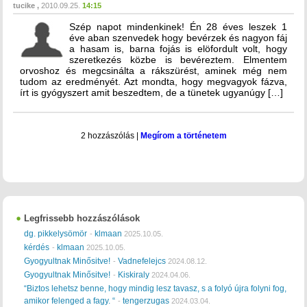
tucike
2010.09.25.
14:15
Szép napot mindenkinek! Én 28 éves leszek 1
éve aban szenvedek hogy bevérzek és nagyon fáj
a hasam is, barna fojás is elöfordult volt, hogy
szeretkezés közbe is bevéreztem. Elmentem
orvoshoz és megcsinálta a rákszürést, aminek még nem
tudom az eredményét. Azt mondta, hogy megvagyok fázva,
írt is gyógyszert amit beszedtem, de a tünetek ugyanúgy […]
2 hozzászólás
|
Megírom a történetem
Legfrissebb hozzászólások
dg. pikkelysömör
klmaan
-
2025.10.05.
kérdés
klmaan
-
2025.10.05.
Gyogyultnak Minősitve!
Vadnefelejcs
-
2024.08.12.
Gyogyultnak Minősitve!
Kiskiraly
-
2024.04.06.
“Biztos lehetsz benne, hogy mindig lesz tavasz, s a folyó újra folyni fog,
amikor felenged a fagy. “
tengerzugas
-
2024.03.04.