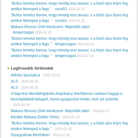
“Biztos lehetsz benne, hogy mindig lesz tavasz, s a folyó újra folyni fog,
amikor felenged a fagy. “
nora51
-
2024.02.27.
“Biztos lehetsz benne, hogy mindig lesz tavasz, s a folyó újra folyni fog,
amikor felenged a fagy. “
nora51
-
2024.02.20.
Makara főorvos Úrtól kérdezem. Májműtét után!
tengerzugas
-
2024.02.18.
“Biztos lehetsz benne, hogy mindig lesz tavasz, s a folyó újra folyni fog,
amikor felenged a fagy. “
tengerzugas
-
2024.02.14.
“Biztos lehetsz benne, hogy mindig lesz tavasz, s a folyó újra folyni fog,
amikor felenged a fagy. “
tengerzugas
-
2024.02.14.
Legfrissebb történetek
Arthitis Sporiatica
-
2025.10.05.
ALS
-
2025.09.20.
ALS
-
2025.09.20.
A Nap-Kör Mentálhigiénés Alapítvány felelőtlenül cserben hagyja a
kiszolgáltatott betegeit, hamis gyógyulást hirdet, nem ad számlát
-
2025.02.02.
Makara főorvos Úrtól kérdezem. Májműtét után!
-
2024.02.17.
Kérdés Makara Doktor Úrhoz
-
2024.02.10.
"Biztos lehetsz benne, hogy mindig lesz tavasz, s a folyó újra folyni fog,
amikor felenged a fagy. "
-
2024.02.02.
Gyogyultnak Minősitve!
-
2024.01.16.