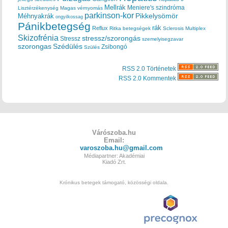
Mellrák
Meniere's szindróma
Lisztérzékenység
Magas vérnyomás
parkinson-kor
Méhnyakrák
Pikkelysömör
ongyilkossag
Pánikbetegség
rák
Reflux
Ritka betegségek
Sclerosis Multiplex
Skizofrénia
stressz/szorongás
Stressz
szemelyisegzavar
szorongas
Szédülés
Zsibongó
Szülés
RSS 2.0 Történetek
RSS 2.0 Kommentek
Várószoba.hu
Email:
varoszoba.hu@gmail.com
Médiapartner: Akadémiai
Kiadó Zrt.
Krónikus betegek támogató, közösségi oldala.