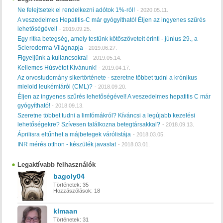
Ne felejtsetek el rendelkezni adótok 1%-ról!
-
2020.05.11.
A veszedelmes Hepatitis-C már gyógyítható! Éljen az ingyenes szűrés
lehetőségével!
-
2019.09.25.
Egy ritka betegség, amely testünk kötőszöveteit érinti - június 29., a
Scleroderma Világnapja
-
2019.06.27.
Figyeljünk a kullancsokra!
-
2019.05.14.
Kellemes Húsvétot Kívánunk!
-
2019.04.17.
Az orvostudomány sikertörténete - szeretne többet tudni a krónikus
mieloid leukémiáról (CML)?
-
2018.09.20.
Éljen az ingyenes szűrés lehetőségével! A veszedelmes hepatitis C már
gyógyítható!
-
2018.09.13.
Szeretne többet tudni a limfómákról? Kíváncsi a legújabb kezelési
lehetőségekre? Szívesen találkozna betegtársakkal?
-
2018.09.13.
Áprilisra eltűnhet a májbetegek várólistája
-
2018.03.05.
INR mérés otthon - készülék javaslat
-
2018.03.01.
Legaktívabb felhasználók
bagoly04
Történetek:
35
Hozzászólások:
18
klmaan
Történetek:
31