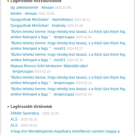
Legfrissebb hozzászólások
dg. pikkelysömör
klmaan
-
2025.10.05.
kérdés
klmaan
-
2025.10.05.
Gyogyultnak Minősitve!
Vadnefelejcs
-
2024.08.12.
Gyogyultnak Minősitve!
Kiskiraly
-
2024.04.06.
“Biztos lehetsz benne, hogy mindig lesz tavasz, s a folyó újra folyni fog,
amikor felenged a fagy. “
tengerzugas
-
2024.03.04.
“Biztos lehetsz benne, hogy mindig lesz tavasz, s a folyó újra folyni fog,
amikor felenged a fagy. “
nora51
-
2024.02.27.
“Biztos lehetsz benne, hogy mindig lesz tavasz, s a folyó újra folyni fog,
amikor felenged a fagy. “
nora51
-
2024.02.20.
Makara főorvos Úrtól kérdezem. Májműtét után!
tengerzugas
-
2024.02.18.
“Biztos lehetsz benne, hogy mindig lesz tavasz, s a folyó újra folyni fog,
amikor felenged a fagy. “
tengerzugas
-
2024.02.14.
“Biztos lehetsz benne, hogy mindig lesz tavasz, s a folyó újra folyni fog,
amikor felenged a fagy. “
tengerzugas
-
2024.02.14.
Legfrissebb történetek
Arthitis Sporiatica
-
2025.10.05.
ALS
-
2025.09.20.
ALS
-
2025.09.20.
A Nap-Kör Mentálhigiénés Alapítvány felelőtlenül cserben hagyja a