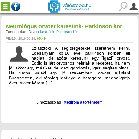
Neurológus orvost keresünk- Parkinson kor
Téma címkék:
Orvost keresünk
Parkinson-kór
Viki18
2018.08.18.
05:49
Sziasztok! A segítségeteket szeretném kérni.
Édesanyám kb.10 éve parkinson kórban éli
napjait, de azóta keresünk egy “igazi” orvost.
Eddig is járt orvoshoz, felírják a receptet, ha nem
jó, akkor egy másikat, de igazi gondozás, igazi segítés nincs.
Ha tudna valaki egy jó szakembert, orvost ajánlani
Budapesten, aki tênyleg idafigyel a betegeire, meghallgatja
őket, akkor kérem […]
5 hozzászólás
|
Megírom a történetem