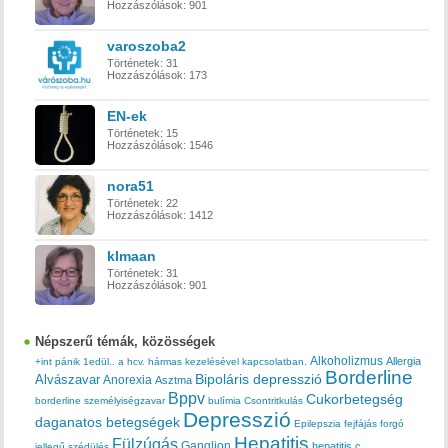
Hozzászólások:
901
varoszoba2
Történetek:
31
Hozzászólások:
173
EN-ek
Történetek:
15
Hozzászólások:
1546
nora51
Történetek:
22
Hozzászólások:
1412
klmaan
Történetek:
31
Hozzászólások:
901
Népszerű témák, közösségek
Alkoholizmus
Allergia
+int pánik
1edül..
a hcv. hármas kezelésével kapcsolatban.
Borderline
Bipoláris depresszió
Alvászavar
Anorexia
Asztma
Bppv
Cukorbetegség
borderline személyiségzavar
bulímia
Csontritkulás
Depresszió
daganatos betegségek
Epilepszia
fejfájás
forgó
Hepatitis
Fülzúgás
Ganglion
hepatitis c
jellegű szédülés