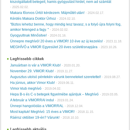
kiszolgáltatott betegeit, hamis gyógyulást hirdet, nem ad számlát
-
2025.02.02.
Makara főorvos Úrtól kérdezem. Májműtét után!
-
2024.02.17.
Kérdés Makara Doktor Úrhoz
-
2024.02.10.
"Biztos lehetsz benne, hogy mindig lesz tavasz, s a folyó újra folyni fog,
amikor felenged a fagy. "
-
2024.02.02.
Gyogyultnak Minősitve!
-
2024.01.16.
Ünnepre meghívó! 20 éves a VIMOR! 10 éve az új kezelés!
-
2023.11.18.
MEGHÍVÓ a VIMOR Egyesület 20 éves születésnapjára
-
2023.10.26.
Legfrissebb cikkek
Januárban is vár a VIMOR Klub!
-
2020.01.20.
November 29. VIMOR Klub!
-
2019.11.27.
Augusztus utolsó péntekén várunk benneteket szeretettel!
-
2019.08.27.
Ha június, akkor Vimor Klub!
-
2019.06.11.
Vimor klub meghívó
-
2019.04.02.
Hepa B-s és C-s betegek figyelmébe ajánljuk – Meghívó
-
2019.03.05.
A február a VIMORRAl indul
-
2019.01.24.
Ünnepi hangolódás a VIMORRAL
-
2018.12.04.
Most kaptuk! Meghívó: 15 éves a VIMOR!
-
2018.11.15.
Ráérsz október 19-én? Várunk!
-
2018.10.10.
Legfrissebb aktuális