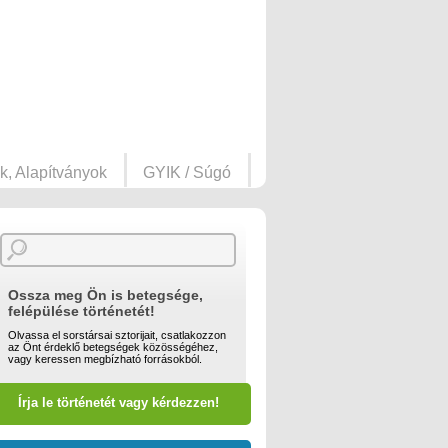
k, Alapítványok
GYIK / Súgó
Ossza meg Ön is betegsége,
felépülése történetét!
Olvassa el sorstársai sztorijait, csatlakozzon
az Önt érdeklő betegségek közösségéhez,
vagy keressen megbízható forrásokból.
Írja le történetét vagy kérdezzen!