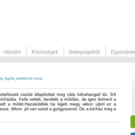
Aktuális
Közösségek
Betegségekről
Egyesülete
ta
Egyéb
petefészek ciszta.
efészek cisztát állapitottak meg nála /ultrahangal/ kb. 3/4
órházba. Felis vették, bevitték a műtőbe, de igen felment a
dt a műtét.Hazaküldték ha lejjeb megy akkor ujból ez a
ssza. Itthon jól van szedi a gyógyszereit. De a kórház meg a