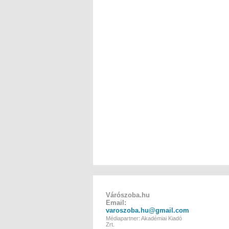
Várószoba.hu
Email:
varoszoba.hu@gmail.com
Médiapartner: Akadémiai Kiadó
Zrt.