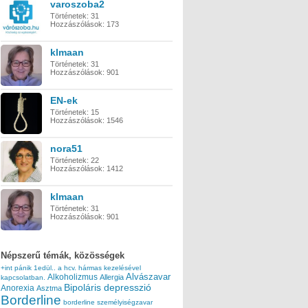
varoszoba2
Történetek:
31
Hozzászólások:
173
klmaan
Történetek:
31
Hozzászólások:
901
EN-ek
Történetek:
15
Hozzászólások:
1546
nora51
Történetek:
22
Hozzászólások:
1412
klmaan
Történetek:
31
Hozzászólások:
901
Népszerű témák, közösségek
+int pánik
1edül..
a hcv. hármas kezelésével
Alvászavar
Alkoholizmus
Allergia
kapcsolatban.
Bipoláris depresszió
Anorexia
Asztma
Borderline
borderline személyiségzavar