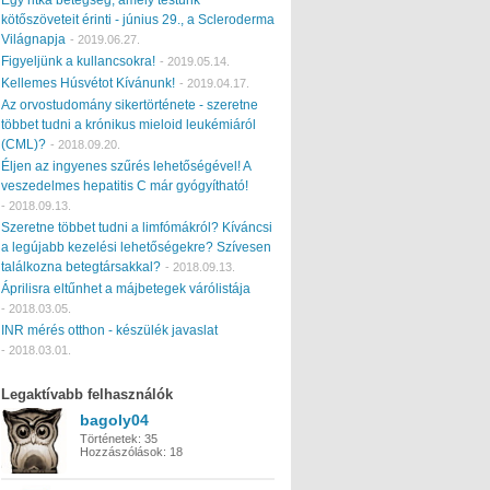
kötőszöveteit érinti - június 29., a Scleroderma
Világnapja
-
2019.06.27.
Figyeljünk a kullancsokra!
-
2019.05.14.
Kellemes Húsvétot Kívánunk!
-
2019.04.17.
Az orvostudomány sikertörténete - szeretne
többet tudni a krónikus mieloid leukémiáról
(CML)?
-
2018.09.20.
Éljen az ingyenes szűrés lehetőségével! A
veszedelmes hepatitis C már gyógyítható!
-
2018.09.13.
Szeretne többet tudni a limfómákról? Kíváncsi
a legújabb kezelési lehetőségekre? Szívesen
találkozna betegtársakkal?
-
2018.09.13.
Áprilisra eltűnhet a májbetegek várólistája
-
2018.03.05.
INR mérés otthon - készülék javaslat
-
2018.03.01.
Legaktívabb felhasználók
bagoly04
Történetek:
35
Hozzászólások:
18