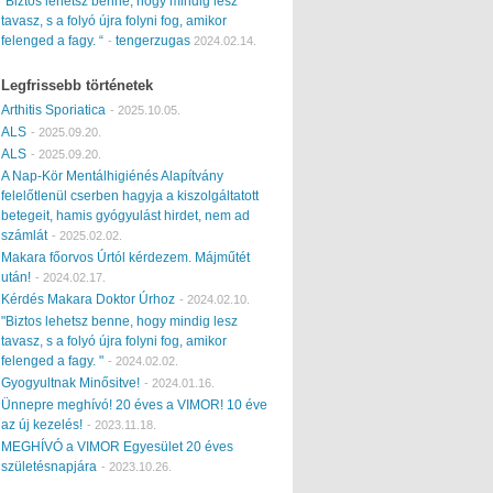
“Biztos lehetsz benne, hogy mindig lesz
tavasz, s a folyó újra folyni fog, amikor
felenged a fagy. “
tengerzugas
-
2024.02.14.
Legfrissebb történetek
Arthitis Sporiatica
-
2025.10.05.
ALS
-
2025.09.20.
ALS
-
2025.09.20.
A Nap-Kör Mentálhigiénés Alapítvány
felelőtlenül cserben hagyja a kiszolgáltatott
betegeit, hamis gyógyulást hirdet, nem ad
számlát
-
2025.02.02.
Makara főorvos Úrtól kérdezem. Májműtét
után!
-
2024.02.17.
Kérdés Makara Doktor Úrhoz
-
2024.02.10.
"Biztos lehetsz benne, hogy mindig lesz
tavasz, s a folyó újra folyni fog, amikor
felenged a fagy. "
-
2024.02.02.
Gyogyultnak Minősitve!
-
2024.01.16.
Ünnepre meghívó! 20 éves a VIMOR! 10 éve
az új kezelés!
-
2023.11.18.
MEGHÍVÓ a VIMOR Egyesület 20 éves
születésnapjára
-
2023.10.26.