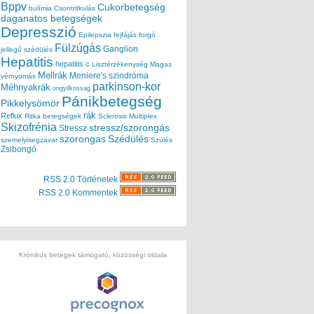
Bppv
Cukorbetegség
bulímia
Csontritkulás
daganatos betegségek
Depresszió
Epilepszia
fejfájás
forgó
Fülzúgás
Ganglion
jellegű szédülés
Hepatitis
hepatitis c
Lisztérzékenység
Magas
Mellrák
Meniere's szindróma
vérnyomás
parkinson-kor
Méhnyakrák
ongyilkossag
Pánikbetegség
Pikkelysömör
rák
Reflux
Ritka betegségek
Sclerosis Multiplex
Skizofrénia
stressz/szorongás
Stressz
szorongas
Szédülés
szemelyisegzavar
Szülés
Zsibongó
RSS 2.0 Történetek
RSS 2.0 Kommentek
Krónikus betegek támogató, közösségi oldala.