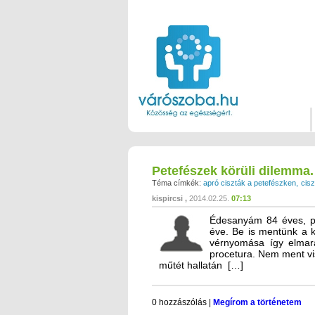
Petefészek körüli dilemma.
Téma címkék:
apró ciszták a petefészken
cisz
kispircsi
2014.02.25.
07:13
Édesanyám 84 éves, pet
éve. Be is mentünk a k
vérnyomása így elmara
procetura. Nem ment vi
műtét hallatán […]
0 hozzászólás
|
Megírom a történetem