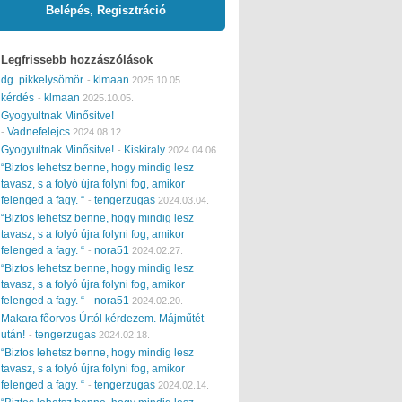
Belépés, Regisztráció
Legfrissebb hozzászólások
dg. pikkelysömör
klmaan
-
2025.10.05.
kérdés
klmaan
-
2025.10.05.
Gyogyultnak Minősitve!
Vadnefelejcs
-
2024.08.12.
Gyogyultnak Minősitve!
Kiskiraly
-
2024.04.06.
“Biztos lehetsz benne, hogy mindig lesz
tavasz, s a folyó újra folyni fog, amikor
felenged a fagy. “
tengerzugas
-
2024.03.04.
“Biztos lehetsz benne, hogy mindig lesz
tavasz, s a folyó újra folyni fog, amikor
felenged a fagy. “
nora51
-
2024.02.27.
“Biztos lehetsz benne, hogy mindig lesz
tavasz, s a folyó újra folyni fog, amikor
felenged a fagy. “
nora51
-
2024.02.20.
Makara főorvos Úrtól kérdezem. Májműtét
után!
tengerzugas
-
2024.02.18.
“Biztos lehetsz benne, hogy mindig lesz
tavasz, s a folyó újra folyni fog, amikor
felenged a fagy. “
tengerzugas
-
2024.02.14.