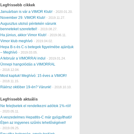
Legfrissebb cikkek
Januárban is vár a VIMOR Klub!
-
2020.01.20.
November 29. VIMOR Klub!
-
2019.11.27.
Augusztus utolsó péntekén várunk
benneteket szeretettel!
-
2019.08.27.
Ha június, akkor Vimor Klub!
-
2019.06.11.
Vimor klub meghívó
-
2019.04.02.
Hepa B-s és C-s betegek figyelmébe ajánljuk
– Meghívó
-
2019.03.05.
A február a VIMORRAl indul
-
2019.01.24.
Ünnepi hangolódás a VIMORRAL
-
2018.12.04.
Most kaptuk! Meghívó: 15 éves a VIMOR!
-
2018.11.15.
Ráérsz október 19-én? Várunk!
-
2018.10.10.
Legfrissebb aktuális
Ne felejtsetek el rendelkezni adótok 1%-ról!
-
2020.05.11.
A veszedelmes Hepatitis-C már gyógyítható!
Éljen az ingyenes szűrés lehetőségével!
-
2019.09.25.
Egy ritka betegség, amely testünk