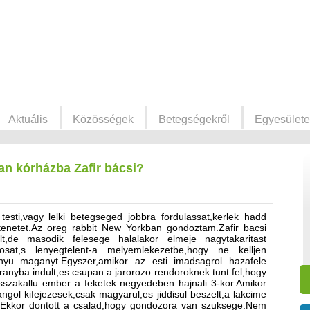
Aktuális
Közösségek
Betegségekről
Egyesülete
an kórházba Zafir bácsi?
esti,vagy lelki betegseged jobbra fordulassat,kerlek hadd
rtenetet.Az oreg rabbit New Yorkban gondoztam.Zafir bacsi
t,de masodik felesege halalakor elmeje nagytakaritast
ontosat,s lenyegtelent-a melyemlekezetbe,hogy ne kelljen
rnyu maganyt.Egyszer,amikor az esti imadsagrol hazafele
iranyba indult,es csupan a jarorozo rendoroknek tunt fel,hogy
osszakallu ember a feketek negyedeben hajnali 3-kor.Amikor
ngol kifejezesek,csak magyarul,es jiddisul beszelt,a lakcime
.Ekkor dontott a csalad,hogy gondozora van szuksege.Nem