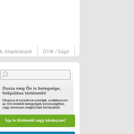
k, Alapítványok
GYIK / Súgó
Ossza meg Ön is betegsége,
felépülése történetét!
Olvassa el sorstársai sztorijait, csatlakozzon
az Önt érdeklő betegségek közösségéhez,
vagy keressen megbízható forrásokból.
Írja le történetét vagy kérdezzen!