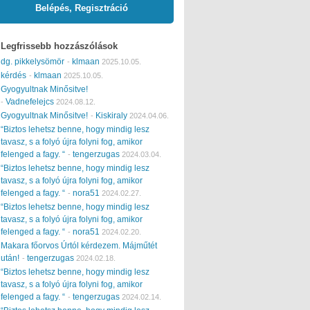
Belépés, Regisztráció
Legfrissebb hozzászólások
dg. pikkelysömör
klmaan
-
2025.10.05.
kérdés
klmaan
-
2025.10.05.
Gyogyultnak Minősitve!
Vadnefelejcs
-
2024.08.12.
Gyogyultnak Minősitve!
Kiskiraly
-
2024.04.06.
“Biztos lehetsz benne, hogy mindig lesz
tavasz, s a folyó újra folyni fog, amikor
felenged a fagy. “
tengerzugas
-
2024.03.04.
“Biztos lehetsz benne, hogy mindig lesz
tavasz, s a folyó újra folyni fog, amikor
felenged a fagy. “
nora51
-
2024.02.27.
“Biztos lehetsz benne, hogy mindig lesz
tavasz, s a folyó újra folyni fog, amikor
felenged a fagy. “
nora51
-
2024.02.20.
Makara főorvos Úrtól kérdezem. Májműtét
után!
tengerzugas
-
2024.02.18.
“Biztos lehetsz benne, hogy mindig lesz
tavasz, s a folyó újra folyni fog, amikor
felenged a fagy. “
tengerzugas
-
2024.02.14.