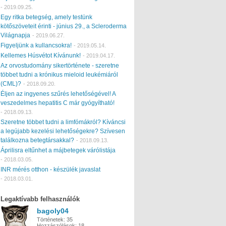
-
2019.09.25.
Egy ritka betegség, amely testünk
kötőszöveteit érinti - június 29., a Scleroderma
Világnapja
-
2019.06.27.
Figyeljünk a kullancsokra!
-
2019.05.14.
Kellemes Húsvétot Kívánunk!
-
2019.04.17.
Az orvostudomány sikertörténete - szeretne
többet tudni a krónikus mieloid leukémiáról
(CML)?
-
2018.09.20.
Éljen az ingyenes szűrés lehetőségével! A
veszedelmes hepatitis C már gyógyítható!
-
2018.09.13.
Szeretne többet tudni a limfómákról? Kíváncsi
a legújabb kezelési lehetőségekre? Szívesen
találkozna betegtársakkal?
-
2018.09.13.
Áprilisra eltűnhet a májbetegek várólistája
-
2018.03.05.
INR mérés otthon - készülék javaslat
-
2018.03.01.
Legaktívabb felhasználók
bagoly04
Történetek:
35
Hozzászólások:
18