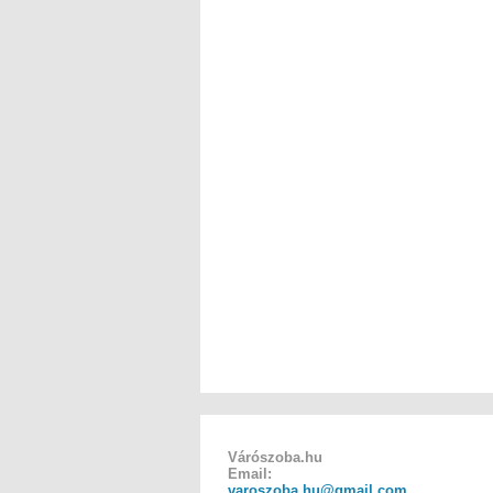
Várószoba.hu
Email:
varoszoba.hu@gmail.com