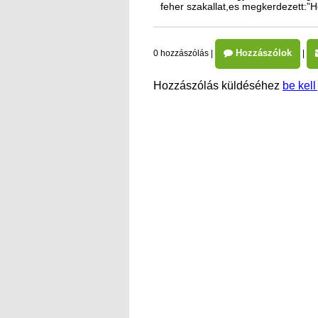
feher szakallat,es megkerdezett:”
Hozzászólok
0 hozzászólás
|
|
Hozzászólás küldéséhez
be kell