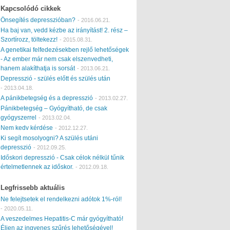
Kapcsolódó cikkek
Önsegítés depresszióban?
-
2016.06.21.
Ha baj van, vedd kézbe az irányítást! 2. rész –
Szortírozz, töltekezz!
-
2015.08.31.
A genetikai felfedezésekben rejlő lehetőségek
- Az ember már nem csak elszenvedheti,
hanem alakíthatja is sorsát
-
2013.06.21.
Depresszió - szülés előtt és szülés után
-
2013.04.18.
A pánikbetegség és a depresszió
-
2013.02.27.
Pánikbetegség – Gyógyítható, de csak
gyógyszerrel
-
2013.02.04.
Nem kedv kérdése
-
2012.12.27.
Ki segít mosolyogni? A szülés utáni
depresszió
-
2012.09.25.
Időskori depresszió - Csak célok nélkül tűnik
értelmetlennek az időskor.
-
2012.09.18.
Legfrissebb aktuális
Ne felejtsetek el rendelkezni adótok 1%-ról!
-
2020.05.11.
A veszedelmes Hepatitis-C már gyógyítható!
Éljen az ingyenes szűrés lehetőségével!