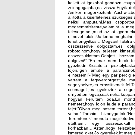
kellett ot igazabol gondozni,csupa
zsinagogajaba,es vissza.Egyik 
Amikor megerkeztunk Aushwitzbe,
allitotta a kiserleteihez szukseges 
nelkul amputalni.Mas csoportba
megsemmisitesre,valamint a meg 
felesegemet,mind az ot gyerme
elmevel tulelni!Jo lenne meghaln
lehet ongyilkos!…Megvan!Halalra
osszeszedve dolgoztam,es dolg
robotolnom,hogy teljesen kimeru
osszecsuklottam.Odajott hozza
dolgozni!”-”En mar nem birok fel
gyozkodni.Kicsatolta pisztolytas
lojon.Igen am,de a parancsnok
elintezem!”-”Meg egy par percig 
vartam a fegyverdorgest,de ma
segelyhelyre,es erossitsenek fel.
csomagot-,es igyekeztek a segel
ernyedten logva,csak neha koppan
hogyan kerultem oda.En mondt
nemetet,hogy lojon le,de a paran
fejet:”Olyan meg sosem tortent,ho
volna!”-Tarsaim bizonygattak:”
Teremtonek”-mondta megilletodve
etelt,amit egy osszeszuku
korhazban….Aztan,hogy felszabad
ismered oket.Jo gyerekek.Itt meg t