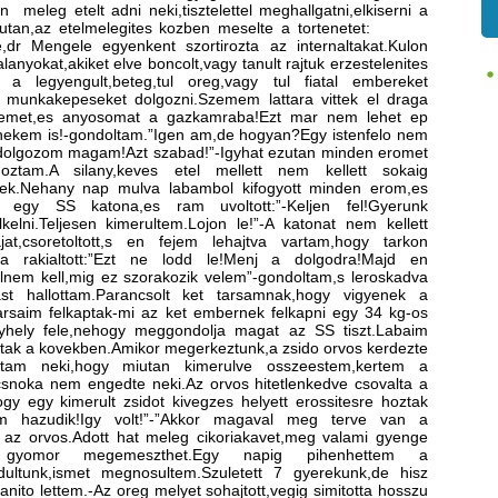
n meleg etelt adni neki,tisztelettel meghallgatni,elkiserni a
delutan,az etelmelegites kozben meselte a tortenetet:
dr Mengele egyenkent szortirozta az internaltakat.Kulon
alanyokat,akiket elve boncolt,vagy tanult rajtuk erzestelenites
 a legyengult,beteg,tul oreg,vagy tul fiatal embereket
munkakepeseket dolgozni.Szemem lattara vittek el draga
kemet,es anyosomat a gazkamraba!Ezt mar nem lehet ep
i nekem is!-gondoltam.”Igen am,de hogyan?Egy istenfelo nem
 dolgozom magam!Azt szabad!”-Igyhat ezutan minden eromet
oztam.A silany,keves etel mellett nem kellett sokaig
ljek.Nehany nap mulva labambol kifogyott minden erom,es
m egy SS katona,es ram uvoltott:”-Keljen fel!Gyerunk
kelni.Teljesen kimerultem.Lojon le!”-A katonat nem kellett
kajat,csoretoltott,s en fejem lehajtva vartam,hogy tarkon
a rakialtott:”Ezt ne lodd le!Menj a dolgodra!Majd en
elnem kell,mig ez szorakozik velem”-gondoltam,s leroskadva
st hallottam.Parancsolt ket tarsamnak,hogy vigyenek a
Tarsaim felkaptak-mi az ket embernek felkapni egy 34 kg-os
yhely fele,nehogy meggondolja magat az SS tiszt.Labaim
tak a kovekben.Amikor megerkeztunk,a zsido orvos kerdezte
am neki,hogy miutan kimerulve osszeestem,kertem a
csnoka nem engedte neki.Az orvos hitetlenkedve csovalta a
gy egy kimerult zsidot kivegzes helyett erossitesre hoztak
Nem hazudik!Igy volt!”-”Akkor magaval meg terve van a
 az orvos.Adott hat meleg cikoriakavet,meg valami gyenge
lt gyomor megemeszthet.Egy napig pihenhettem a
ultunk,ismet megnosultem.Szuletett 7 gyerekunk,de hisz
anito lettem.-Az oreg melyet sohajtott,vegig simitotta hosszu