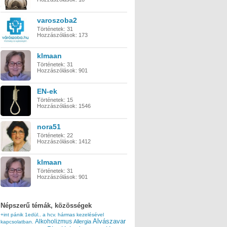
varoszoba2
Történetek:
31
Hozzászólások:
173
klmaan
Történetek:
31
Hozzászólások:
901
EN-ek
Történetek:
15
Hozzászólások:
1546
nora51
Történetek:
22
Hozzászólások:
1412
klmaan
Történetek:
31
Hozzászólások:
901
Népszerű témák, közösségek
+int pánik
1edül..
a hcv. hármas kezelésével
Alvászavar
Alkoholizmus
Allergia
kapcsolatban.