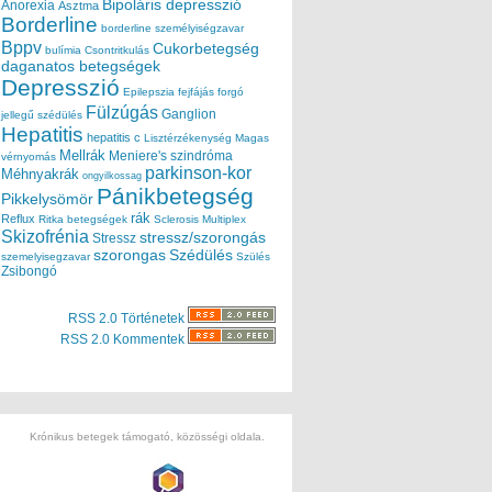
Bipoláris depresszió
Anorexia
Asztma
Borderline
borderline személyiségzavar
Bppv
Cukorbetegség
bulímia
Csontritkulás
daganatos betegségek
Depresszió
Epilepszia
fejfájás
forgó
Fülzúgás
Ganglion
jellegű szédülés
Hepatitis
hepatitis c
Lisztérzékenység
Magas
Mellrák
Meniere's szindróma
vérnyomás
parkinson-kor
Méhnyakrák
ongyilkossag
Pánikbetegség
Pikkelysömör
rák
Reflux
Ritka betegségek
Sclerosis Multiplex
Skizofrénia
stressz/szorongás
Stressz
szorongas
Szédülés
szemelyisegzavar
Szülés
Zsibongó
RSS 2.0 Történetek
RSS 2.0 Kommentek
Krónikus betegek támogató, közösségi oldala.