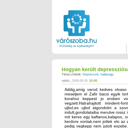
Hogyan került depressziós
Téma címkék:
Depresszió
halalvagy
rabbi
2009.09.28.
22:05
Addig,amig varod kedves olvaso t
meseljem el Zafir bacsi egyik to
korahoz keppest jo eroben vol
vegzett:Hatrahajitott mindent-f
ujbol,es ujbol atgondolni a szo
indult,gondolataiba merulve rossz 
mit keres egy kaftanos,kalapos, 
kerdore vontak,nem jottek elo az a
pedig vegkepp nem jutott eszebe