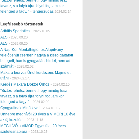
“Biztos lehetsz benne, hogy mindig lesz
tavasz, s a folyó újra folyni fog, amikor
felenged a fagy. “
tengerzugas
-
2024.02.14.
Legfrissebb történetek
Arthitis Sporiatica
-
2025.10.05.
ALS
-
2025.09.20.
ALS
-
2025.09.20.
A Nap-Kör Mentálhigiénés Alapítvány
felelőtlenül cserben hagyja a kiszolgáltatott
betegeit, hamis gyógyulást hirdet, nem ad
számlát
-
2025.02.02.
Makara főorvos Úrtól kérdezem. Májműtét
után!
-
2024.02.17.
Kérdés Makara Doktor Úrhoz
-
2024.02.10.
"Biztos lehetsz benne, hogy mindig lesz
tavasz, s a folyó újra folyni fog, amikor
felenged a fagy. "
-
2024.02.02.
Gyogyultnak Minősitve!
-
2024.01.16.
Ünnepre meghívó! 20 éves a VIMOR! 10 éve
az új kezelés!
-
2023.11.18.
MEGHÍVÓ a VIMOR Egyesület 20 éves
születésnapjára
-
2023.10.26.