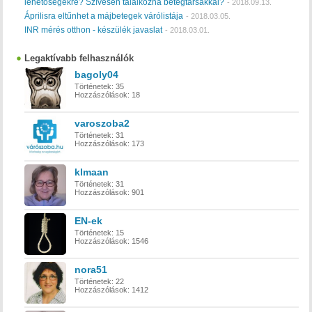
lehetőségekre? Szívesen találkozna betegtársakkal?
-
2018.09.13.
Áprilisra eltűnhet a májbetegek várólistája
-
2018.03.05.
INR mérés otthon - készülék javaslat
-
2018.03.01.
Legaktívabb felhasználók
bagoly04
Történetek:
35
Hozzászólások:
18
varoszoba2
Történetek:
31
Hozzászólások:
173
klmaan
Történetek:
31
Hozzászólások:
901
EN-ek
Történetek:
15
Hozzászólások:
1546
nora51
Történetek:
22
Hozzászólások:
1412