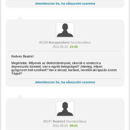
Jelentkezzen be, ha válaszolni szeretne
#6188
Ikszypszilon1
hozzászólása:
2011.05.02.
15:06
Kedves Beatrix!
Megértelek. Milyenek az életkörülményeid, sikerült-e rendezni a
depressziós tüneteid, van-e egyéb betegséged? Jelenleg, milyen
gyógyszert kell szedned? Van-e társad, barátod, nevelőd aki igazán szeret
Téged?
Jelentkezzen be, ha válaszolni szeretne
#6187
Beatrix1
hozzászólása:
2011.05.02.
09:01