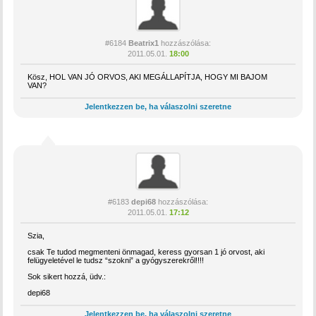
#6184
Beatrix1
hozzászólása:
2011.05.01.
18:00
Kösz, HOL VAN JÓ ORVOS, AKI MEGÁLLAPÍTJA, HOGY MI BAJOM
VAN?
Jelentkezzen be, ha válaszolni szeretne
#6183
depi68
hozzászólása:
2011.05.01.
17:12
Szia,
csak Te tudod megmenteni önmagad, keress gyorsan 1 jó orvost, aki
felügyeletével le tudsz “szokni” a gyógyszerekről!!!!
Sok sikert hozzá, üdv.:
depi68
Jelentkezzen be, ha válaszolni szeretne