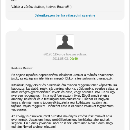
Várlak a várószobában, kedves Beatrix!!!:)
Jelentkezzen be, ha válaszolni szeretne
#6195
12koros
hozzászólása:
2011.05.03.
00:40
Kedves Beatrix.
Én sajnos bipoláris depresszióval kínlódom. Amikor a mániás szakaszba
jutok, az étvágyam jelentősen megnő. Ekkor a testsúlyom is gyarapszik.
Kitaláltuk, hogy ekkor és a kitalálás óta minden reggelim fehér káposzta, lila
káposzta, karalábé, retek, sárgarépa, uborka, zöldpaprika, esetleg saláta, a
most virágzó gyermekláncfű levele és alma, vagy narancs, kivi. Csak úgy
nyersen ropogtatva, mint a nyúl fogyasztom őket. Ebből annyit ehetsz
amennyi beléd fér és a testsúlyod sem emelkedik. Először ez nagyon
furcsa, de már nem is tudom elképzelni a régi kolbászos, szalonnás,
tojásos, vajas reggeliket. Időnként este is ezeket a zöldeket fogyasztom
vacsorára.
Az étvágy is csökken, mert a rostos növények emésztése munkát ad a
gyomornak. Javaslom, hogy próbálj bejutni egy kórházba, ahol tudnak
segíteni. Én tudnék javasolni, ahol én is feküdtem már. Nem tudom, hogy
tudnám Neked a címet eljuttatni.