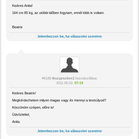
Kedves Anita!
164 cm 85 kg, az utóbbi időben fogytam, ennél több is voltam.
Beatrix
Jelentkezzen be, ha válaszolni szeretne
#6186
Ikszypszilon1
hozzászólása:
2011.05.02.
07:19
Kedves Beatrix!
Megkérdezhetem milyen magas vagy és mennyi a testsúlyod?
Köszönöm szépen, előre is!
Üdvözlettel,
Anita.
Jelentkezzen be, ha válaszolni szeretne