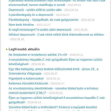
A genetikai felfedezésekben rejlő lehetőségek - Az ember már nem csak
elszenvedheti, hanem alakíthatja is sorsát
-
2013.06.21.
Depresszió - szülés előtt és szülés után
-
2013.04.18.
A pánikbetegség és a depresszió
-
2013.02.27.
Pánikbetegség – Gyógyítható, de csak gyógyszerrel
-
2013.02.04.
Nem kedv kérdése
-
2012.12.27.
Ki segít mosolyogni? A szülés utáni depresszió
-
2012.09.25.
Időskori depresszió - Csak célok nélkül tűnik értelmetlennek az időskor.
-
2012.09.18.
Legfrissebb aktuális
Ne felejtsetek el rendelkezni adótok 1%-ról!
-
2020.05.11.
A veszedelmes Hepatitis-C már gyógyítható! Éljen az ingyenes szűrés
lehetőségével!
-
2019.09.25.
Egy ritka betegség, amely testünk kötőszöveteit érinti - június 29., a
Scleroderma Világnapja
-
2019.06.27.
Figyeljünk a kullancsokra!
-
2019.05.14.
Kellemes Húsvétot Kívánunk!
-
2019.04.17.
Az orvostudomány sikertörténete - szeretne többet tudni a krónikus
mieloid leukémiáról (CML)?
-
2018.09.20.
Éljen az ingyenes szűrés lehetőségével! A veszedelmes hepatitis C már
gyógyítható!
-
2018.09.13.
Szeretne többet tudni a limfómákról? Kíváncsi a legújabb kezelési