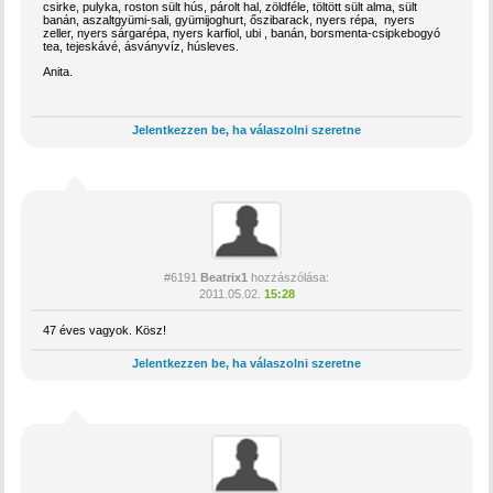
csirke, pulyka, roston sült hús, párolt hal, zöldféle, töltött sült alma, sült
banán, aszaltgyümi-sali, gyümijoghurt, őszibarack, nyers répa, nyers
zeller, nyers sárgarépa, nyers karfiol, ubi , banán, borsmenta-csipkebogyó
tea, tejeskávé, ásványvíz, húsleves.
Anita.
Jelentkezzen be, ha válaszolni szeretne
#6191
Beatrix1
hozzászólása:
2011.05.02.
15:28
47 éves vagyok. Kösz!
Jelentkezzen be, ha válaszolni szeretne