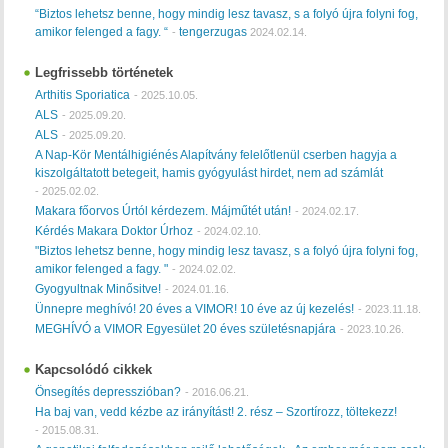
“Biztos lehetsz benne, hogy mindig lesz tavasz, s a folyó újra folyni fog,
amikor felenged a fagy. “
tengerzugas
-
2024.02.14.
Legfrissebb történetek
Arthitis Sporiatica
-
2025.10.05.
ALS
-
2025.09.20.
ALS
-
2025.09.20.
A Nap-Kör Mentálhigiénés Alapítvány felelőtlenül cserben hagyja a
kiszolgáltatott betegeit, hamis gyógyulást hirdet, nem ad számlát
-
2025.02.02.
Makara főorvos Úrtól kérdezem. Májműtét után!
-
2024.02.17.
Kérdés Makara Doktor Úrhoz
-
2024.02.10.
"Biztos lehetsz benne, hogy mindig lesz tavasz, s a folyó újra folyni fog,
amikor felenged a fagy. "
-
2024.02.02.
Gyogyultnak Minősitve!
-
2024.01.16.
Ünnepre meghívó! 20 éves a VIMOR! 10 éve az új kezelés!
-
2023.11.18.
MEGHÍVÓ a VIMOR Egyesület 20 éves születésnapjára
-
2023.10.26.
Kapcsolódó cikkek
Önsegítés depresszióban?
-
2016.06.21.
Ha baj van, vedd kézbe az irányítást! 2. rész – Szortírozz, töltekezz!
-
2015.08.31.