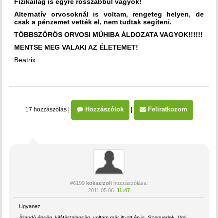
Fizikailag is egyre rosszabbul vagyok!
Alternatív orvosoknál is voltam, rengeteg helyen, de
csak a pénzemet vették el, nem tudtak segíteni.
TÖBBSZÖRÖS ORVOSI MŰHIBA ÁLDOZATA VAGYOK!!!!!!
MENTSE MEG VALAKI AZ ÉLETEMET!
Beatrix
Hozzászólok
Feliratkozom
17 hozzászólás
|
|
#6199
kokszizoli
hozzászólása:
2011.05.06.
11:47
Ugyanez..
Állandó éhség, kilátástalanság, voltam már itt-ott én is. Szenvedek .Vmi