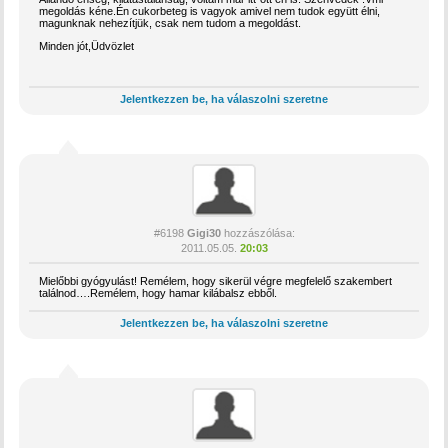
megoldás kéne.Én cukorbeteg is vagyok amivel nem tudok együtt élni,
magunknak nehezítjük, csak nem tudom a megoldást.
Minden jót,Üdvözlet
Jelentkezzen be, ha válaszolni szeretne
#6198
Gigi30
hozzászólása:
2011.05.05.
20:03
Mielőbbi gyógyulást! Remélem, hogy sikerül végre megfelelő szakembert
találnod….Remélem, hogy hamar kilábalsz ebből.
Jelentkezzen be, ha válaszolni szeretne