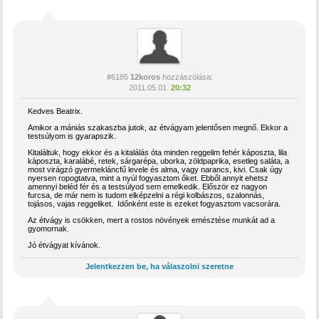
#6185
12koros
hozzászólása:
2011.05.01.
20:32
Kedves Beatrix.
Amikor a mániás szakaszba jutok, az étvágyam jelentősen megnő. Ekkor a
testsúlyom is gyarapszik.
Kitaláltuk, hogy ekkor és a kitalálás óta minden reggelim fehér káposzta, lila
káposzta, karalábé, retek, sárgarépa, uborka, zöldpaprika, esetleg saláta, a
most virágzó gyermekláncfű levele és alma, vagy narancs, kivi. Csak úgy
nyersen ropogtatva, mint a nyúl fogyasztom őket. Ebből annyit ehetsz
amennyi beléd fér és a testsúlyod sem emelkedik. Először ez nagyon
furcsa, de már nem is tudom elképzelni a régi kolbászos, szalonnás,
tojásos, vajas reggeliket. Időnként este is ezeket fogyasztom vacsorára.
Az étvágy is csökken, mert a rostos növények emésztése munkát ad a
gyomornak.
Jó étvágyat kívánok.
Jelentkezzen be, ha válaszolni szeretne