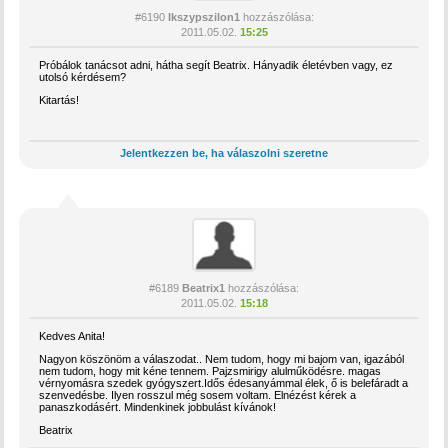
#6190
Ikszypszilon1
hozzászólása:
2011.05.02.
15:25
Próbálok tanácsot adni, hátha segít Beatrix. Hányadik életévben vagy, ez
utolsó kérdésem?
Kitartás!
Jelentkezzen be, ha válaszolni szeretne
#6189
Beatrix1
hozzászólása:
2011.05.02.
15:18
Kedves Anita!
Nagyon köszönöm a válaszodat.. Nem tudom, hogy mi bajom van, igazából
nem tudom, hogy mit kéne tennem. Pajzsmirigy alulműködésre. magas
vérnyomásra szedek gyógyszert.Idős édesanyámmal élek, ő is belefáradt a
szenvedésbe. Ilyen rosszul még sosem voltam. Elnézést kérek a
panaszkodásért. Mindenkinek jobbulást kívánok!
Beatrix