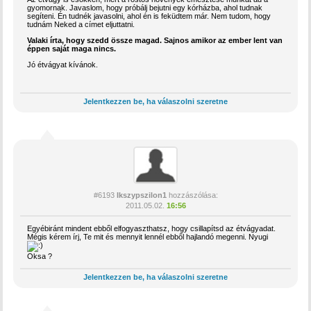
gyomornak. Javaslom, hogy próbálj bejutni egy kórházba, ahol tudnak
segíteni. Én tudnék javasolni, ahol én is feküdtem már. Nem tudom, hogy
tudnám Neked a címet eljuttatni.
Valaki írta, hogy szedd össze magad. Sajnos amikor az ember lent van
éppen saját maga nincs.
Jó étvágyat kívánok.
Jelentkezzen be, ha válaszolni szeretne
#6193
Ikszypszilon1
hozzászólása:
2011.05.02.
16:56
Egyébiránt mindent ebből elfogyaszthatsz, hogy csillapítsd az étvágyadat.
Mégis kérem írj, Te mit és mennyit lennél ebből hajlandó megenni. Nyugi
Oksa ?
Jelentkezzen be, ha válaszolni szeretne