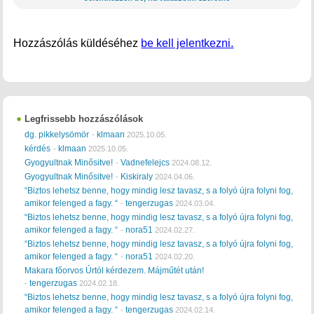
Hozzászólás küldéséhez
be kell jelentkezni.
Legfrissebb hozzászólások
dg. pikkelysömör
klmaan
-
2025.10.05.
kérdés
klmaan
-
2025.10.05.
Gyogyultnak Minősitve!
Vadnefelejcs
-
2024.08.12.
Gyogyultnak Minősitve!
Kiskiraly
-
2024.04.06.
“Biztos lehetsz benne, hogy mindig lesz tavasz, s a folyó újra folyni fog,
amikor felenged a fagy. “
tengerzugas
-
2024.03.04.
“Biztos lehetsz benne, hogy mindig lesz tavasz, s a folyó újra folyni fog,
amikor felenged a fagy. “
nora51
-
2024.02.27.
“Biztos lehetsz benne, hogy mindig lesz tavasz, s a folyó újra folyni fog,
amikor felenged a fagy. “
nora51
-
2024.02.20.
Makara főorvos Úrtól kérdezem. Májműtét után!
tengerzugas
-
2024.02.18.
“Biztos lehetsz benne, hogy mindig lesz tavasz, s a folyó újra folyni fog,
amikor felenged a fagy. “
tengerzugas
-
2024.02.14.