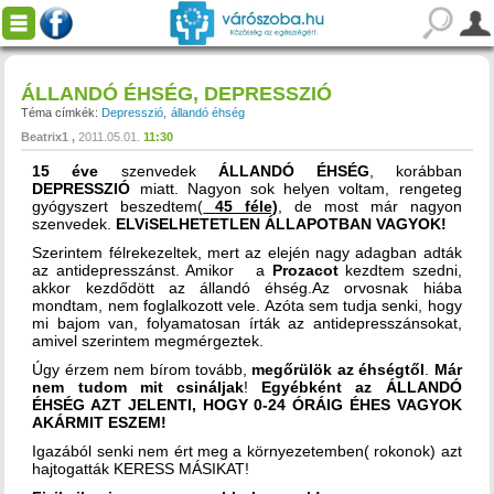
ÁLLANDÓ ÉHSÉG, DEPRESSZIÓ
Téma címkék:
Depresszió
állandó éhség
Beatrix1
2011.05.01.
11:30
15 éve
szenvedek
ÁLLANDÓ ÉHSÉG
, korábban
DEPRESSZIÓ
miatt. Nagyon sok helyen voltam, rengeteg
gyógyszert beszedtem(
45 féle)
, de most már nagyon
szenvedek.
ELViSELHETETLEN ÁLLAPOTBAN VAGYOK!
Szerintem félrekezeltek, mert az elején nagy adagban adták
az antidepresszánst. Amikor a
Prozacot
kezdtem szedni,
akkor kezdődött az állandó éhség.Az orvosnak hiába
mondtam, nem foglalkozott vele. Azóta sem tudja senki, hogy
mi bajom van, folyamatosan írták az antidepresszánsokat,
amivel szerintem megmérgeztek.
Úgy érzem nem bírom tovább,
megőrülök az éhségtől
.
Már
nem tudom mit csináljak
!
Egyébként az ÁLLANDÓ
ÉHSÉG AZT JELENTI, HOGY 0-24 ÓRÁIG ÉHES VAGYOK
AKÁRMIT ESZEM!
Igazából senki nem ért meg a környezetemben( rokonok) azt
hajtogatták KERESS MÁSIKAT!