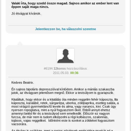
Valaki írta, hogy szedd össze magad. Sajnos amikor az ember lent van
éppen saját maga nincs.
Jó étvágyat kívánok.
Jelentkezzen be, ha válaszolni szeretne
#6194
12koros
hozzászólása:
2011.05.03.
00:36
Kedves Beatrix.
Én sajnos bipoláris depresszióval kínlódom. Amikor a mániás szakaszba
jutok, az étvágyam jelentősen megnő. Ekkor a testsúlyom is gyarapszik.
Kitaláltuk, hogy ekkor és a kitalálás óta minden reggelim fehér káposzta, lila
káposzta, karalábé, retek, sárgarépa, uborka, zöldpaprika, esetleg saláta, a
most virágzó gyermekláncfű levele és alma, vagy narancs, kivi. Csak úgy
nyersen ropogtatva, mint a nyúl fogyasztom őket. Ebből annyit ehetsz
amennyi beléd fér és a testsúlyod sem emelkedik. Először ez nagyon
furcsa, de már nem is tudom elképzelni a régi kolbászos, szalonnás,
tojásos, vajas reggeliket. Időnként este is ezeket a zöldeket fogyasztom
vacsorára.
Az étvágy is csökken, mert a rostos növények emésztése munkát ad a