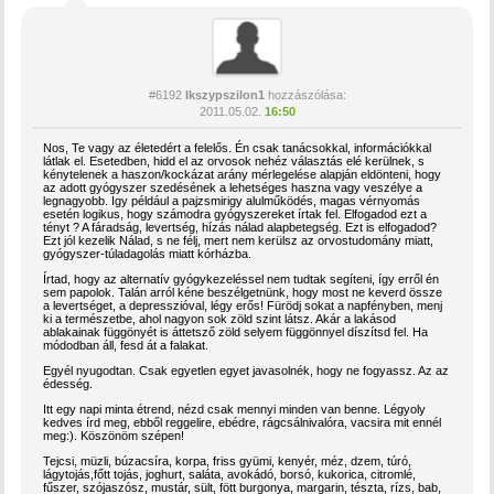
#6192
Ikszypszilon1
hozzászólása:
2011.05.02.
16:50
Nos, Te vagy az életedért a felelős. Én csak tanácsokkal, információkkal
látlak el. Esetedben, hidd el az orvosok nehéz választás elé kerülnek, s
kénytelenek a haszon/kockázat arány mérlegelése alapján eldönteni, hogy
az adott gyógyszer szedésének a lehetséges haszna vagy veszélye a
legnagyobb. Igy például a pajzsmirigy alulműködés, magas vérnyomás
esetén logikus, hogy számodra gyógyszereket írtak fel. Elfogadod ezt a
tényt ? A fáradság, levertség, hízás nálad alapbetegség. Ezt is elfogadod?
Ezt jól kezelik Nálad, s ne félj, mert nem kerülsz az orvostudomány miatt,
gyógyszer-túladagolás miatt kórházba.
Írtad, hogy az alternatív gyógykezeléssel nem tudtak segíteni, így erről én
sem papolok. Talán arról kéne beszélgetnünk, hogy most ne keverd össze
a levertséget, a depresszióval, légy erős! Fürödj sokat a napfényben, menj
ki a természetbe, ahol nagyon sok zöld szint látsz. Akár a lakásod
ablakainak függönyét is áttetsző zöld selyem függönnyel díszítsd fel. Ha
módodban áll, fesd át a falakat.
Egyél nyugodtan. Csak egyetlen egyet javasolnék, hogy ne fogyassz. Az az
édesség.
Itt egy napi minta étrend, nézd csak mennyi minden van benne. Légyoly
kedves írd meg, ebből reggelire, ebédre, rágcsálnivalóra, vacsira mit ennél
meg:). Köszönöm szépen!
Tejcsi, müzli, búzacsíra, korpa, friss gyümi, kenyér, méz, dzem, túró,
lágytojás,főtt tojás, joghurt, saláta, avokádó, borsó, kukorica, citromlé,
fűszer, szójaszósz, mustár, sült, fött burgonya, margarin, tészta, rízs, bab,