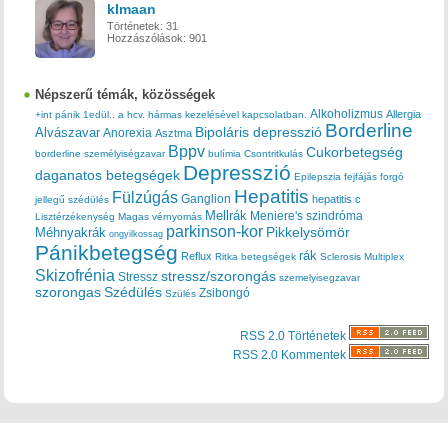
klmaan
Történetek:
31
Hozzászólások:
901
Népszerű témák, közösségek
Alkoholizmus
Allergia
+int pánik
1edül..
a hcv. hármas kezelésével kapcsolatban.
Borderline
Bipoláris depresszió
Alvászavar
Anorexia
Asztma
Bppv
Cukorbetegség
borderline személyiségzavar
bulímia
Csontritkulás
Depresszió
daganatos betegségek
Epilepszia
fejfájás
forgó
Hepatitis
Fülzúgás
Ganglion
hepatitis c
jellegű szédülés
Mellrák
Meniere's szindróma
Lisztérzékenység
Magas vérnyomás
parkinson-kor
Méhnyakrák
Pikkelysömör
ongyilkossag
Pánikbetegség
rák
Reflux
Ritka betegségek
Sclerosis Multiplex
Skizofrénia
stressz/szorongás
Stressz
szemelyisegzavar
szorongas
Szédülés
Zsibongó
Szülés
RSS 2.0 Történetek
RSS 2.0 Kommentek