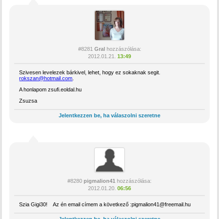
#8281
Gral
hozzászólása:
2012.01.21.
13:49
Szivesen levelezek bárkivel, lehet, hogy ez sokaknak segit.
rokszan@hotmail.com
.
A honlapom zsufi.eoldal.hu
Zsuzsa
Jelentkezzen be, ha válaszolni szeretne
#8280
pigmalion41
hozzászólása:
2012.01.20.
06:56
Szia Gigi30! Az én email címem a következő :pigmalion41@freemail.hu