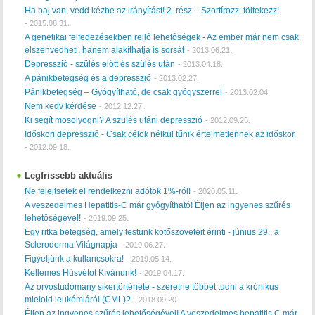
Ha baj van, vedd kézbe az irányítást! 2. rész – Szortírozz, töltekezz!
-
2015.08.31.
A genetikai felfedezésekben rejlő lehetőségek - Az ember már nem csak
elszenvedheti, hanem alakíthatja is sorsát
-
2013.06.21.
Depresszió - szülés előtt és szülés után
-
2013.04.18.
A pánikbetegség és a depresszió
-
2013.02.27.
Pánikbetegség – Gyógyítható, de csak gyógyszerrel
-
2013.02.04.
Nem kedv kérdése
-
2012.12.27.
Ki segít mosolyogni? A szülés utáni depresszió
-
2012.09.25.
Időskori depresszió - Csak célok nélkül tűnik értelmetlennek az időskor.
-
2012.09.18.
Legfrissebb aktuális
Ne felejtsetek el rendelkezni adótok 1%-ról!
-
2020.05.11.
A veszedelmes Hepatitis-C már gyógyítható! Éljen az ingyenes szűrés
lehetőségével!
-
2019.09.25.
Egy ritka betegség, amely testünk kötőszöveteit érinti - június 29., a
Scleroderma Világnapja
-
2019.06.27.
Figyeljünk a kullancsokra!
-
2019.05.14.
Kellemes Húsvétot Kívánunk!
-
2019.04.17.
Az orvostudomány sikertörténete - szeretne többet tudni a krónikus
mieloid leukémiáról (CML)?
-
2018.09.20.
Éljen az ingyenes szűrés lehetőségével! A veszedelmes hepatitis C már