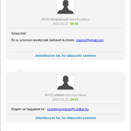
#8283
Kisprucsok
hozzászólása:
2012.01.27.
09:46
Sziasztok!
Én is szívesen leveleznék bárkivel! A címem:
rpavko@gmail.com
Jelentkezzen be, ha válaszolni szeretne
#8282
elektor
hozzászólása:
2012.01.22.
20:01
Engem se hagyjatok ki!
szentgyorgyisne@t-online.hu
Jelentkezzen be, ha válaszolni szeretne