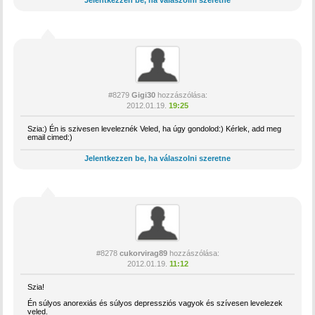
Jelentkezzen be, ha válaszolni szeretne
#8279
Gigi30
hozzászólása:
2012.01.19.
19:25
Szia:) Én is szivesen leveleznék Veled, ha úgy gondolod:) Kérlek, add meg
email cimed:)
Jelentkezzen be, ha válaszolni szeretne
#8278
cukorvirag89
hozzászólása:
2012.01.19.
11:12
Szia!
Én súlyos anorexiás és súlyos depressziós vagyok és szívesen levelezek
veled.