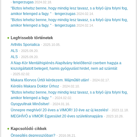
tengerzugas
-
2024.02.18.
“Biztos lehetsz benne, hogy mindig lesz tavasz, s a folyó újra folyni fog,
amikor felenged a fagy. “
tengerzugas
-
2024.02.14.
“Biztos lehetsz benne, hogy mindig lesz tavasz, s a folyó újra folyni fog,
amikor felenged a fagy. “
tengerzugas
-
2024.02.14.
Legfrissebb történetek
Arthitis Sporiatica
-
2025.10.05.
ALS
-
2025.09.20.
ALS
-
2025.09.20.
A Nap-Kör Mentálhigiénés Alapítvány felelőtlenül cserben hagyja a
kiszolgáltatott betegeit, hamis gyógyulást hirdet, nem ad számlát
-
2025.02.02.
Makara főorvos Úrtól kérdezem. Májműtét után!
-
2024.02.17.
Kérdés Makara Doktor Úrhoz
-
2024.02.10.
"Biztos lehetsz benne, hogy mindig lesz tavasz, s a folyó újra folyni fog,
amikor felenged a fagy. "
-
2024.02.02.
Gyogyultnak Minősitve!
-
2024.01.16.
Ünnepre meghívó! 20 éves a VIMOR! 10 éve az új kezelés!
-
2023.11.18.
MEGHÍVÓ a VIMOR Egyesület 20 éves születésnapjára
-
2023.10.26.
Kapcsolódó cikkek
Önsegítés depresszióban?
-
2016.06.21.