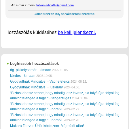
Az e-mail címem:
fabian.edina89@gmail.com
Jelentkezzen be, ha válaszolni szeretne
Hozzászólás küldéséhez
be kell jelentkezni.
Legfrissebb hozzászólások
dg. pikkelysömör
klmaan
-
2025.10.05.
kérdés
klmaan
-
2025.10.05.
Gyogyultnak Minősitve!
Vadnefelejcs
-
2024.08.12.
Gyogyultnak Minősitve!
Kiskiraly
-
2024.04.06.
“Biztos lehetsz benne, hogy mindig lesz tavasz, s a folyó újra folyni fog,
amikor felenged a fagy. “
tengerzugas
-
2024.03.04.
“Biztos lehetsz benne, hogy mindig lesz tavasz, s a folyó újra folyni fog,
amikor felenged a fagy. “
nora51
-
2024.02.27.
“Biztos lehetsz benne, hogy mindig lesz tavasz, s a folyó újra folyni fog,
amikor felenged a fagy. “
nora51
-
2024.02.20.
Makara főorvos Úrtól kérdezem. Májműtét után!