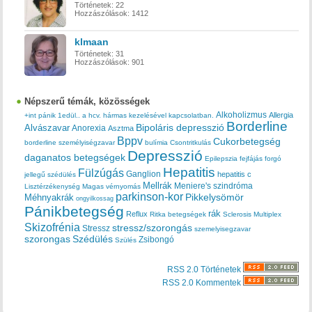
Történetek:
22
Hozzászólások:
1412
klmaan
Történetek:
31
Hozzászólások:
901
Népszerű témák, közösségek
Alkoholizmus
Allergia
+int pánik
1edül..
a hcv. hármas kezelésével kapcsolatban.
Borderline
Bipoláris depresszió
Alvászavar
Anorexia
Asztma
Bppv
Cukorbetegség
borderline személyiségzavar
bulímia
Csontritkulás
Depresszió
daganatos betegségek
Epilepszia
fejfájás
forgó
Hepatitis
Fülzúgás
Ganglion
hepatitis c
jellegű szédülés
Mellrák
Meniere's szindróma
Lisztérzékenység
Magas vérnyomás
parkinson-kor
Méhnyakrák
Pikkelysömör
ongyilkossag
Pánikbetegség
rák
Reflux
Ritka betegségek
Sclerosis Multiplex
Skizofrénia
stressz/szorongás
Stressz
szemelyisegzavar
szorongas
Szédülés
Zsibongó
Szülés
RSS 2.0 Történetek
RSS 2.0 Kommentek