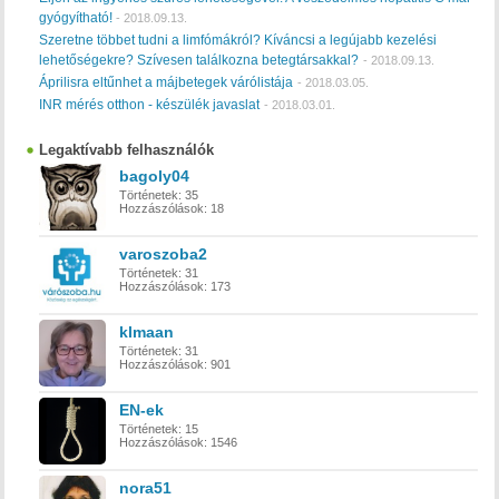
gyógyítható!
-
2018.09.13.
Szeretne többet tudni a limfómákról? Kíváncsi a legújabb kezelési
lehetőségekre? Szívesen találkozna betegtársakkal?
-
2018.09.13.
Áprilisra eltűnhet a májbetegek várólistája
-
2018.03.05.
INR mérés otthon - készülék javaslat
-
2018.03.01.
Legaktívabb felhasználók
bagoly04
Történetek:
35
Hozzászólások:
18
varoszoba2
Történetek:
31
Hozzászólások:
173
klmaan
Történetek:
31
Hozzászólások:
901
EN-ek
Történetek:
15
Hozzászólások:
1546
nora51