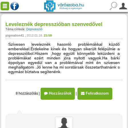
Leveleznék depresszióban szenvedővel
Téma címkék:
Depresszió
pigmalion41
2012.01.18.
21:58
Szívesen leveleznék hasonló problémákkal küzdő
emberekkel.Érdekelne kinek és hogyan sikerült felépülnie a
depresszióbol.Hiszem ,hogy együtt könnyebb leküzdeni a
problémákat ezért minden jóra nyitott vagyok.Ha bárki
éppolyan egyedül van a problémáival mint én szivesen
meghallgatom .Jó lenne ha mi sorstársak ősszetarthatnánk s
egymást bíztatva segítenénk.
Hozzászólok
Feliratkozom
8 hozzászólás
|
|