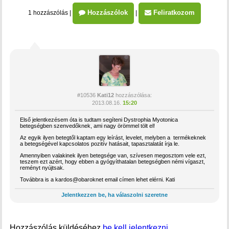
Hozzászólok
Feliratkozom
1 hozzászólás
|
|
#10536
Kati12
hozzászólása:
2013.08.16.
15:20
Első jelentkezésem óta is tudtam segíteni Dystrophia Myotonica
betegségben szenvedőknek, ami nagy örömmel tölt el!
Az egyik ilyen betegtől kaptam egy leírást, levelet, melyben a termékeknek
a betegségével kapcsolatos pozitív hatásait, tapasztalatát írja le.
Amennyiben valakinek ilyen betegsége van, szívesen megosztom vele ezt,
teszem ezt azért, hogy ebben a gyógyíthatalan betegségben némi vígaszt,
reményt nyújtsak.
Továbbra is a kardos@obaroknet email címen lehet elérni. Kati
Jelentkezzen be, ha válaszolni szeretne
Hozzászólás küldéséhez
be kell jelentkezni.