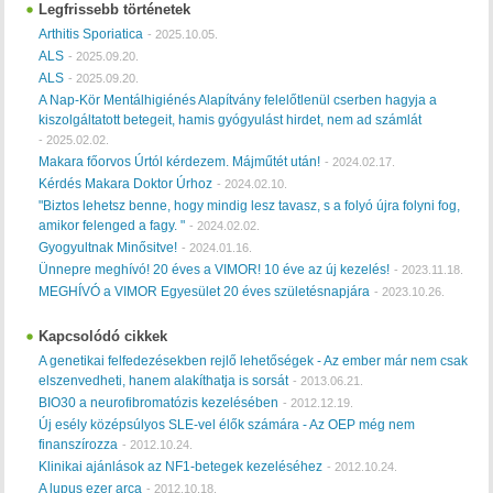
Legfrissebb történetek
Arthitis Sporiatica
-
2025.10.05.
ALS
-
2025.09.20.
ALS
-
2025.09.20.
A Nap-Kör Mentálhigiénés Alapítvány felelőtlenül cserben hagyja a
kiszolgáltatott betegeit, hamis gyógyulást hirdet, nem ad számlát
-
2025.02.02.
Makara főorvos Úrtól kérdezem. Májműtét után!
-
2024.02.17.
Kérdés Makara Doktor Úrhoz
-
2024.02.10.
"Biztos lehetsz benne, hogy mindig lesz tavasz, s a folyó újra folyni fog,
amikor felenged a fagy. "
-
2024.02.02.
Gyogyultnak Minősitve!
-
2024.01.16.
Ünnepre meghívó! 20 éves a VIMOR! 10 éve az új kezelés!
-
2023.11.18.
MEGHÍVÓ a VIMOR Egyesület 20 éves születésnapjára
-
2023.10.26.
Kapcsolódó cikkek
A genetikai felfedezésekben rejlő lehetőségek - Az ember már nem csak
elszenvedheti, hanem alakíthatja is sorsát
-
2013.06.21.
BIO30 a neurofibromatózis kezelésében
-
2012.12.19.
Új esély középsúlyos SLE-vel élők számára - Az OEP még nem
finanszírozza
-
2012.10.24.
Klinikai ajánlások az NF1-betegek kezeléséhez
-
2012.10.24.
A lupus ezer arca
-
2012.10.18.