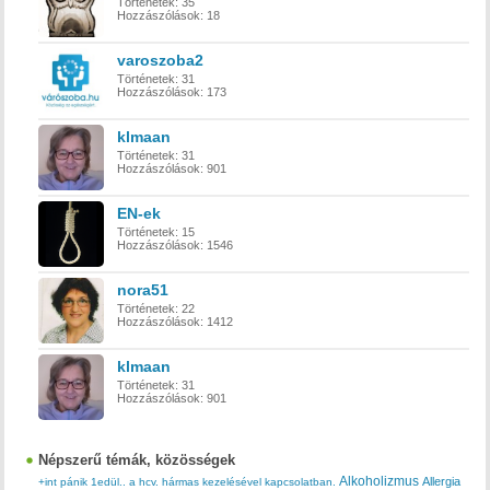
Történetek:
35
Hozzászólások:
18
varoszoba2
Történetek:
31
Hozzászólások:
173
klmaan
Történetek:
31
Hozzászólások:
901
EN-ek
Történetek:
15
Hozzászólások:
1546
nora51
Történetek:
22
Hozzászólások:
1412
klmaan
Történetek:
31
Hozzászólások:
901
Népszerű témák, közösségek
Alkoholizmus
Allergia
+int pánik
1edül..
a hcv. hármas kezelésével kapcsolatban.