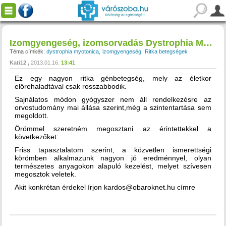
Izomgyengeség, izomsorvadás Dystrophia Myotonika
Téma címkék:
dystrophia myotonica
izomgyengeség
Ritka betegségek
Kati12
2013.01.16.
13:41
Ez egy nagyon ritka génbetegség, mely az életkor
előrehaladtával csak rosszabbodik.
Sajnálatos módon gyógyszer nem áll rendelkezésre az
orvostudomány mai állása szerint,még a szintentartása sem
megoldott.
Örömmel szeretném megosztani az érintettekkel a
következőket:
Friss tapasztalatom szerint, a közvetlen ismerettségi
körömben alkalmazunk nagyon jó eredménnyel, olyan
természetes anyagokon alapuló kezelést, melyet szívesen
megosztok veletek.
Akit konkrétan érdekel írjon kardos@obaroknet.hu címre