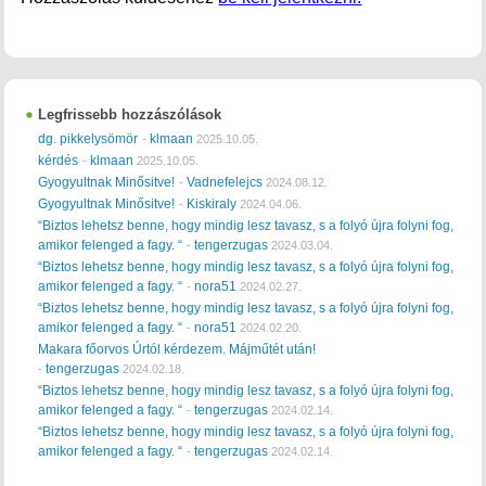
Legfrissebb hozzászólások
dg. pikkelysömör
klmaan
-
2025.10.05.
kérdés
klmaan
-
2025.10.05.
Gyogyultnak Minősitve!
Vadnefelejcs
-
2024.08.12.
Gyogyultnak Minősitve!
Kiskiraly
-
2024.04.06.
“Biztos lehetsz benne, hogy mindig lesz tavasz, s a folyó újra folyni fog,
amikor felenged a fagy. “
tengerzugas
-
2024.03.04.
“Biztos lehetsz benne, hogy mindig lesz tavasz, s a folyó újra folyni fog,
amikor felenged a fagy. “
nora51
-
2024.02.27.
“Biztos lehetsz benne, hogy mindig lesz tavasz, s a folyó újra folyni fog,
amikor felenged a fagy. “
nora51
-
2024.02.20.
Makara főorvos Úrtól kérdezem. Májműtét után!
tengerzugas
-
2024.02.18.
“Biztos lehetsz benne, hogy mindig lesz tavasz, s a folyó újra folyni fog,
amikor felenged a fagy. “
tengerzugas
-
2024.02.14.
“Biztos lehetsz benne, hogy mindig lesz tavasz, s a folyó újra folyni fog,
amikor felenged a fagy. “
tengerzugas
-
2024.02.14.