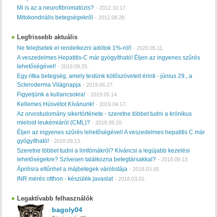
Mi is az a neurofibromatózis?
-
2012.10.17.
Mitokondriális betegségekről
-
2012.08.28.
Legfrissebb aktuális
Ne felejtsetek el rendelkezni adótok 1%-ról!
-
2020.05.11.
A veszedelmes Hepatitis-C már gyógyítható! Éljen az ingyenes szűrés
lehetőségével!
-
2019.09.25.
Egy ritka betegség, amely testünk kötőszöveteit érinti - június 29., a
Scleroderma Világnapja
-
2019.06.27.
Figyeljünk a kullancsokra!
-
2019.05.14.
Kellemes Húsvétot Kívánunk!
-
2019.04.17.
Az orvostudomány sikertörténete - szeretne többet tudni a krónikus
mieloid leukémiáról (CML)?
-
2018.09.20.
Éljen az ingyenes szűrés lehetőségével! A veszedelmes hepatitis C már
gyógyítható!
-
2018.09.13.
Szeretne többet tudni a limfómákról? Kíváncsi a legújabb kezelési
lehetőségekre? Szívesen találkozna betegtársakkal?
-
2018.09.13.
Áprilisra eltűnhet a májbetegek várólistája
-
2018.03.05.
INR mérés otthon - készülék javaslat
-
2018.03.01.
Legaktívabb felhasználók
bagoly04