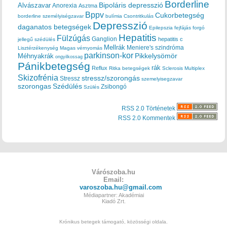
Borderline
Bipoláris depresszió
Alvászavar
Anorexia
Asztma
Bppv
Cukorbetegség
borderline személyiségzavar
bulímia
Csontritkulás
Depresszió
daganatos betegségek
Epilepszia
fejfájás
forgó
Hepatitis
Fülzúgás
Ganglion
hepatitis c
jellegű szédülés
Mellrák
Meniere's szindróma
Lisztérzékenység
Magas vérnyomás
parkinson-kor
Méhnyakrák
Pikkelysömör
ongyilkossag
Pánikbetegség
rák
Reflux
Ritka betegségek
Sclerosis Multiplex
Skizofrénia
stressz/szorongás
Stressz
szemelyisegzavar
szorongas
Szédülés
Zsibongó
Szülés
RSS 2.0 Történetek
RSS 2.0 Kommentek
Várószoba.hu
Email:
varoszoba.hu@gmail.com
Médiapartner: Akadémiai
Kiadó Zrt.
Krónikus betegek támogató, közösségi oldala.