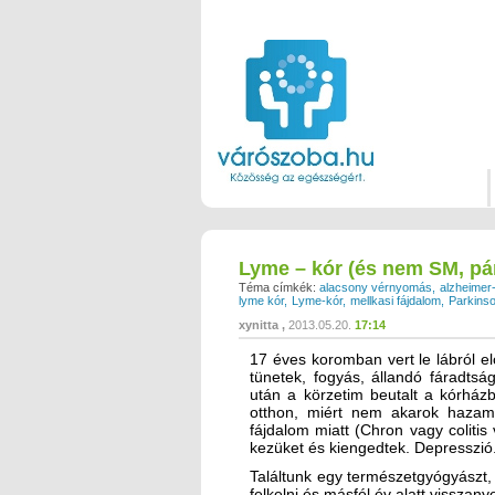
Lyme – kór (és nem SM, pá
Téma címkék:
alacsony vérnyomás
alzheimer
lyme kór
Lyme-kór
mellkasi fájdalom
Parkinso
xynitta
2013.05.20.
17:14
17 éves koromban vert le lábról el
tünetek, fogyás, állandó fáradts
után a körzetim beutalt a kórház
otthon, miért nem akarok hazame
fájdalom miatt (Chron vagy colitis 
kezüket és kiengedtek. Depresszió
Találtunk egy természetgyógyászt, a
felkelni és másfél év alatt visszan