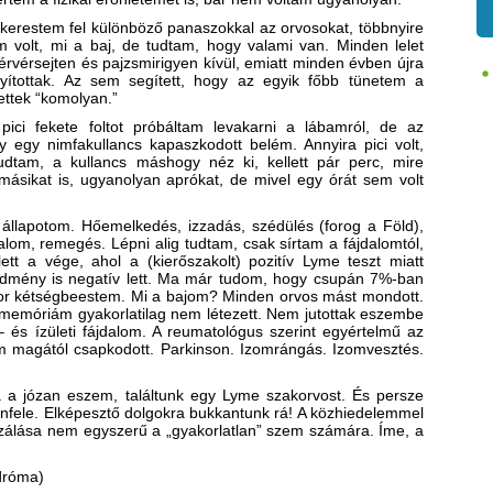
 kerestem fel különböző panaszokkal az orvosokat, többnyire
 volt, mi a baj, de tudtam, hogy valami van. Minden lelet
rvérsejten és pajzsmirigyen kívül, emiatt minden évben újra
yítottak. Az sem segített, hogy az egyik főbb tünetem a
ettek “komolyan.”
ci fekete foltot próbáltam levakarni a lábamról, de az
y egy nimfakullancs kapaszkodott belém. Annyira pici volt,
dtam, a kullancs máshogy néz ki, kellett pár perc, mire
 másikat is, ugyanolyan aprókat, de mivel egy órát sem volt
 állapotom. Hőemelkedés, izzadás, szédülés (forog a Föld),
lom, remegés. Lépni alig tudtam, csak sírtam a fájdalomtól,
tt a vége, ahol a (kierőszakolt) pozitív Lyme teszt miatt
dmény is negatív lett. Ma már tudom, hogy csupán 7%-ban
kor kétségbeestem. Mi a bajom? Minden orvos mást mondott.
ú memóriám gyakorlatilag nem létezett. Nem jutottak eszembe
 – és ízületi fájdalom. A reumatológus szerint egyértelmű az
 magától csapkodott. Parkinson. Izomrángás. Izomvesztés.
na a józan eszem, találtunk egy Lyme szakorvost. És persze
enfele. Elképesztő dolgokra bukkantunk rá! A közhiedelemmel
izálása nem egyszerű a „gyakorlatlan” szem számára. Íme, a
dróma)