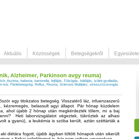
Aktuális
Közösségek
Betegségekről
Egyesülete
nik, Alzheimer, Parkinson avgy reuma)
-kór
Asztma
babesia
bartonella
fejfájás
Fülzúgás
hátfájás
izületi gyulladás
n-kór
Pánikbetegség
Reflux
Reuma
Sclerosis Multiplex
stressz/szorongás
őször egy titokzatos betegség. Visszatérő láz, infuenzaszerű
ág, kézremegés, belassult agyi állapot. Pár hónap küzdelem
ba, ahol újabb 2 hónap után megkérdezték tőlem, mi a baj
nni? Heti laborvizsgálatot végeztek, tükröztek az alhasi
volt a gyanú), a leukémia is szóba került, aztán széttárták a
.
ki diétára fogott, újabb ágyban töltött hónapok után sikerült
yertem a fizikai erőnlétemet is, bár nem voltam ugyanolyan.