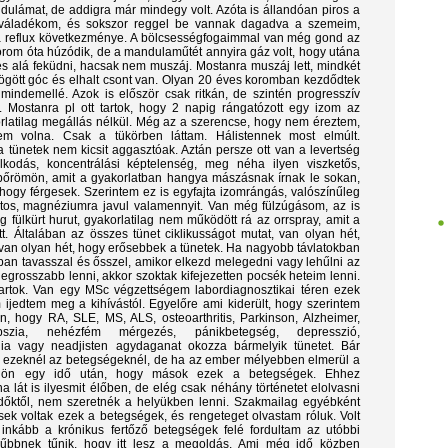
dulámat, de addigra már mindegy volt. Azóta is állandóan piros a
rváladékom, és sokszor reggel be vannak dagadva a szemeim,
 reflux következménye. A bölcsességfogaimmal van még gond az
orom óta húzódik, de a mandulaműtét annyira gáz volt, hogy utána
 alá feküdni, hacsak nem muszáj. Mostanra muszáj lett, mindkét
gött góc és elhalt csont van. Olyan 20 éves koromban kezdődtek
indemellé. Azok is először csak ritkán, de szintén progresszív
. Mostanra pl ott tartok, hogy 2 napig rángatózott egy izom az
latilag megállás nélkül. Még az a szerencse, hogy nem éreztem,
em volna. Csak a tükörben láttam. Hálistennek most elmúlt.
 tünetek nem kicsit aggasztóak. Aztán persze ott van a levertség
odás, koncentrálási képtelenség, meg néha ilyen viszketős,
 bőrömön, amit a gyakorlatban hangya mászásnak írnak le sokan,
ogy férgesek. Szerintem ez is egyfajta izomrángás, valószínűleg
atos, magnéziumra javul valamennyit. Van még fülzúgásom, az is
ag fülkürt hurut, gyakorlatilag nem működött rá az orrspray, amit a
t. Általában az összes tünet ciklikusságot mutat, van olyan hét,
an olyan hét, hogy erősebbek a tünetek. Ha nagyobb távlatokban
ában tavasszal és ősszel, amikor elkezd melegedni vagy lehűlni az
 legrosszabb lenni, akkor szoktak kifejezetten pocsék heteim lenni.
tartok. Van egy MSc végzettségem labordiagnosztikai téren ezek
ijedtem meg a kihívástól. Egyelőre ami kiderült, hogy szerintem
n, hogy RA, SLE, MS, ALS, osteoarthritis, Parkinson, Alzheimer,
epszia, nehézfém mérgezés, pánikbetegség, depresszió,
rgia vagy neadjisten agydaganat okozza bármelyik tünetet. Bár
k ezeknél az betegségeknél, de ha az ember mélyebben elmerül a
ájön egy idő után, hogy mások ezek a betegségek. Ehhez
a lát is ilyesmit élőben, de elég csak néhány történetet elolvasni
őktől, nem szeretnék a helyükben lenni. Szakmailag egyébként
ek voltak ezek a betegségek, és rengeteget olvastam róluk. Volt
nkább a krónikus fertőző betegségek felé fordultam az utóbbi
nűbbnek tűnik, hogy itt lesz a megoldás. Ami még idő közben