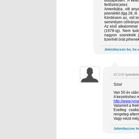
Budapesten. A kéte
fertőzést jelez.
Amerikába, vitt any
jelenlétét (Igg 28, ill
Kérdésem az, mit le
semmilyen célirány
Az első alkalommal
(1978-ig). Nem tud
nagyon szeretnék j
tizenhét órát pihene
Jelentkezzen be, ha v
#21109
lymebet
Szia!
Van 50 év után 
A kezeléshez ren
http://www.lyme
Valamint a fre
Esetleg csat
rengeteg altern
Vagy nézd még 
Jelentkezzen be