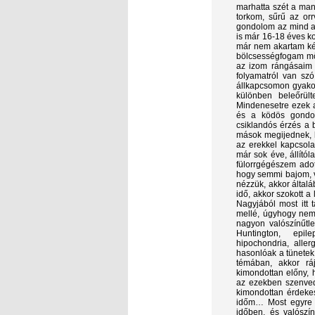
marhatta szét a man
torkom, sűrű az or
gondolom az mind a
is már 16-18 éves k
már nem akartam kés
bölcsességfogam mö
az izom rángásaim m
folyamatról van szó
állkapcsomon gyakor
különben beleőrült
Mindenesetre ezek a
és a ködös gondolk
csiklandós érzés a
mások megijednek, h
az erekkel kapcsol
már sok éve, állítól
fülorrgégészem adot
hogy semmi bajom, v
nézzük, akkor által
idő, akkor szokott a
Nagyjából most itt 
mellé, úgyhogy nem 
nagyon valószínűtle
Huntington, epil
hipochondria, alle
hasonlóak a tünete
témában, akkor r
kimondottan előny, h
az ezekben szenved
kimondottan érdekes
időm… Most egyre i
időben, és valószí