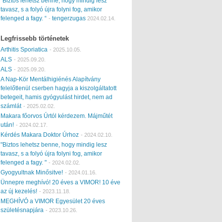
“Biztos lehetsz benne, hogy mindig lesz
tavasz, s a folyó újra folyni fog, amikor
felenged a fagy. “
tengerzugas
-
2024.02.14.
Legfrissebb történetek
Arthitis Sporiatica
-
2025.10.05.
ALS
-
2025.09.20.
ALS
-
2025.09.20.
A Nap-Kör Mentálhigiénés Alapítvány
felelőtlenül cserben hagyja a kiszolgáltatott
betegeit, hamis gyógyulást hirdet, nem ad
számlát
-
2025.02.02.
Makara főorvos Úrtól kérdezem. Májműtét
után!
-
2024.02.17.
Kérdés Makara Doktor Úrhoz
-
2024.02.10.
"Biztos lehetsz benne, hogy mindig lesz
tavasz, s a folyó újra folyni fog, amikor
felenged a fagy. "
-
2024.02.02.
Gyogyultnak Minősitve!
-
2024.01.16.
Ünnepre meghívó! 20 éves a VIMOR! 10 éve
az új kezelés!
-
2023.11.18.
MEGHÍVÓ a VIMOR Egyesület 20 éves
születésnapjára
-
2023.10.26.