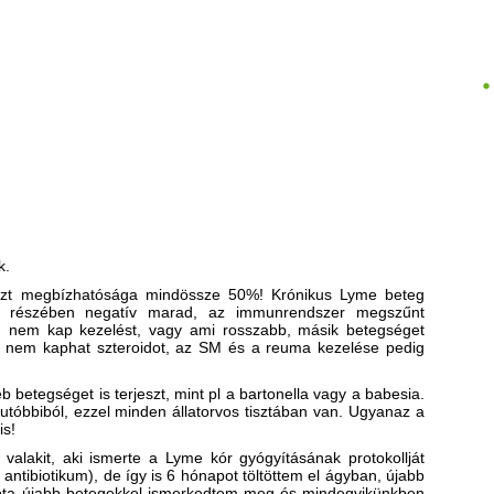
k.
eszt megbízhatósága mindössze 50%! Krónikus Lyme beteg
mó részében negatív marad, az immunrendszer megszűnt
 nem kap kezelést, vagy ami rosszabb, másik betegséget
g nem kaphat szteroidot, az SM és a reuma kezelése pedig
éb betegséget is terjeszt, mint pl a bartonella vagy a babesia.
utóbbiból, ezzel minden állatorvos tisztában van. Ugyanaz a
is!
valakit, aki ismerte a Lyme kór gyógyításának protokollját
antibiotikum), de így is 6 hónapot töltöttem el ágyban, újabb
zóta újabb betegekkel ismerkedtem meg és mindegyikünkben