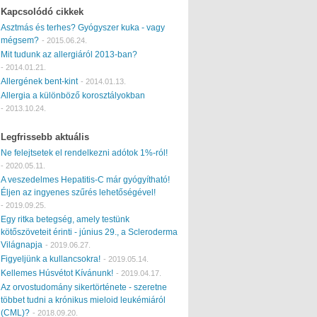
Kapcsolódó cikkek
Asztmás és terhes? Gyógyszer kuka - vagy
mégsem?
-
2015.06.24.
Mit tudunk az allergiáról 2013-ban?
-
2014.01.21.
Allergének bent-kint
-
2014.01.13.
Allergia a különböző korosztályokban
-
2013.10.24.
Legfrissebb aktuális
Ne felejtsetek el rendelkezni adótok 1%-ról!
-
2020.05.11.
A veszedelmes Hepatitis-C már gyógyítható!
Éljen az ingyenes szűrés lehetőségével!
-
2019.09.25.
Egy ritka betegség, amely testünk
kötőszöveteit érinti - június 29., a Scleroderma
Világnapja
-
2019.06.27.
Figyeljünk a kullancsokra!
-
2019.05.14.
Kellemes Húsvétot Kívánunk!
-
2019.04.17.
Az orvostudomány sikertörténete - szeretne
többet tudni a krónikus mieloid leukémiáról
(CML)?
-
2018.09.20.