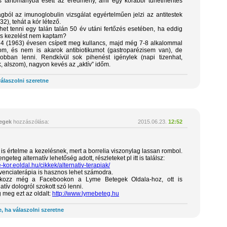
s tartományba esett az eredmény, ami egy korábbi tünetmentes
agból az imunoglobulin vizsgálat egyértelműen jelzi az antitestek
. 32), tehát a kór létező.
het tenni egy talán talán 50 év utáni fertőzés esetében, ha eddig
os kezelést nem kaptam?
 4 (1963) évesen csípett meg kullancs, majd még 7-8 alkalommal
om, és nem is akarok antibiotikumot (gastroparézisem van), de
obban lenni. Rendkívül sok pihenést igénylek (napi tizenhat,
k, alszom), nagyon kevés az „aktív” időm.
álaszolni szeretne
egek
hozzászólása:
2015.06.23.
12:52
is értelme a kezelésnek, mert a borrelia viszonylag lassan rombol.
geteg alternatív lehetőség adott, részleteket pl itt is találsz:
-kor.eoldal.hu/cikkek/alternativ-terapiak/
kvenciaterápia is hasznos lehet számodra.
lakozz még a Facebookon a Lyme Betegek Oldala-hoz, ott is
atív dologról szokott szó lenni.
meg ezt az oldalt:
http://www.lymebeteg.hu
, ha válaszolni szeretne