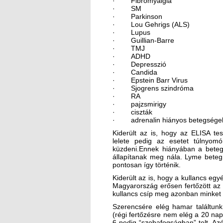
· Fibromyalgia
· SM
· Parkinson
· Lou Gehrigs (ALS)
· Lupus
· Guillian-Barre
· TMJ
· ADHD
· Depresszió
· Candida
· Epstein Barr Virus
· Sjogrens szindróma
· RA
· pajzsmirigy
· ciszták
· adrenalin hiányos betegsége
Kiderült az is, hogy az ELISA t
lelete pedig az esetet túlnyo
küzdeni.Ennek hiányában a beteg
állapítanak meg nála. Lyme bete
pontosan így történik.
Kiderült az is, hogy a kullancs egy
Magyarország erősen fertőzött az 
kullancs csíp meg azonban minket 
Szerencsére elég hamar találtunk 
(régi fertőzésre nem elég a 20 nap 
6 pedig “szobafogságban” telt. A