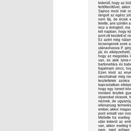
kiderült, hogy az í
fertőtlenítővel, akko
Sajnos most már od
lángolt az egész jo
nem fáj, de érzek 
felette, ami szintén
lesz a dologból, ma
két napban, hogy kö
pont ott kezdett el 
Ez azért még nálam 
lecsengenek ezek az
utánaolvasva P. ging
jár, és elképzelhet
hogy ez megoldás l
van, és akik lyme-
bartonellára és babé
fogalmam sincs, ho
Ezen kívül az enyé
okozhatnak még nemi
teszteltetek azokr
kapcsolatban elképe
hogy egy ismert kór
mostani tesztek gya
olyanokat olvasok, 
néznek, de ugyanúg
ellenanyag termelés
ember, akkor magasa
pont emiatt van ro
Mellette ha esetleg
után kiderül az em
van, akkor esetleg h
nem, mert erősen f