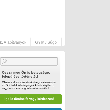
k, Alapítványok
GYIK / Súgó
Ossza meg Ön is betegsége,
felépülése történetét!
Olvassa el sorstársai sztorijait, csatlakozzon
az Önt érdeklő betegségek közösségéhez,
vagy keressen megbízható forrásokból.
Írja le történetét vagy kérdezzen!