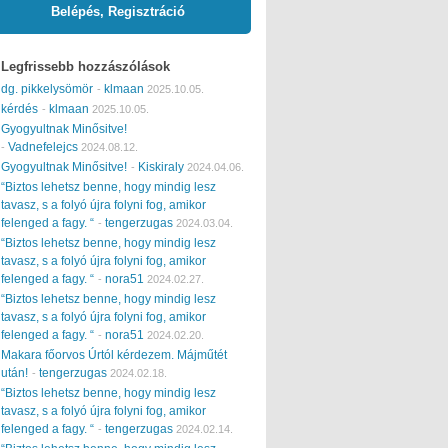
Belépés, Regisztráció
Legfrissebb hozzászólások
dg. pikkelysömör
klmaan
-
2025.10.05.
kérdés
klmaan
-
2025.10.05.
Gyogyultnak Minősitve!
Vadnefelejcs
-
2024.08.12.
Gyogyultnak Minősitve!
Kiskiraly
-
2024.04.06.
“Biztos lehetsz benne, hogy mindig lesz
tavasz, s a folyó újra folyni fog, amikor
felenged a fagy. “
tengerzugas
-
2024.03.04.
“Biztos lehetsz benne, hogy mindig lesz
tavasz, s a folyó újra folyni fog, amikor
felenged a fagy. “
nora51
-
2024.02.27.
“Biztos lehetsz benne, hogy mindig lesz
tavasz, s a folyó újra folyni fog, amikor
felenged a fagy. “
nora51
-
2024.02.20.
Makara főorvos Úrtól kérdezem. Májműtét
után!
tengerzugas
-
2024.02.18.
“Biztos lehetsz benne, hogy mindig lesz
tavasz, s a folyó újra folyni fog, amikor
felenged a fagy. “
tengerzugas
-
2024.02.14.