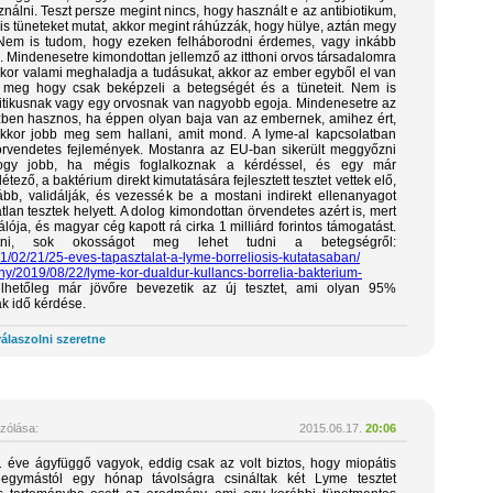
ználni. Teszt persze megint nincs, hogy használt e az antibiotikum,
is tüneteket mutat, akkor megint ráhúzzák, hogy hülye, aztán megy
 Nem is tudom, hogy ezeken felháborodni érdemes, vagy inkább
a. Mindenesetre kimondottan jellemző az itthoni orvos társadalomra
ikor valami meghaladja a tudásukat, akkor az ember egyből el van
, meg hogy csak beképzeli a betegségét és a tüneteit. Nem is
itikusnak vagy egy orvosnak van nagyobb egoja. Mindenesetre az
zben hasznos, ha éppen olyan baja van az embernek, amihez ért,
or jobb meg sem hallani, amit mond. A lyme-al kapcsolatban
rvendetes fejlemények. Mostanra az EU-ban sikerült meggyőzni
ogy jobb, ha mégis foglalkoznak a kérdéssel, és egy már
létező, a baktérium direkt kimutatására fejlesztett tesztet vettek elő,
ább, validálják, és vezessék be a mostani indirekt ellenanyagot
lan tesztek helyett. A dolog kimondottan örvendetes azért is, mert
álója, és magyar cég kapott rá cirka 1 milliárd forintos támogatást.
tni, sok okosságot meg lehet tudni a betegségről:
11/02/21/25-eves-tapasztalat-a-lyme-borreliosis-kutatasaban/
ny/2019/08/22/lyme-kor-dualdur-kullancs-borrelia-bakterium-
etőleg már jövőre bevezetik az új tesztet, ami olyan 95%
k idő kérdése.
álaszolni szeretne
zólása:
2015.06.17.
20:06
 éve ágyfüggő vagyok, eddig csak az volt biztos, hogy miopátis
, egymástól egy hónap távolságra csináltak két Lyme tesztet