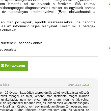
em ismerték fel az orvosok a fertőzést, SM/ reuma/
ánikbetegséggel diagnosztizáltak minket és egyikünk orvosa
0 év tudományos eredményeivel. (Ezek elolvashatóak a
 én már jól vagyok, apróbb visszaesésekkel, de naponta
l és az információ teljes hiányával. Emiatt mi, a betegek
s oldalakat:
sületének Facebook oldala.
egyesulete
Feliratkozom
zólása:
2019.11.13.
10:13
em 15 évesen kezdődtek a problémák ízületi gyulladással először
ezdett ropogni és fájni, később már szétdobta magát minden
 gyakorlatilag nem volt olyan ízületem, ami még ne fájt volna.
k, de legtöbbször rendben van, és inkább csak kellemetlenségnek
 kicsit fáj. Később volt egy mandulaműtétem 24 évesen, mert
gyulladva. Utána rájöttem, hogy refluxom van, és valszeg az