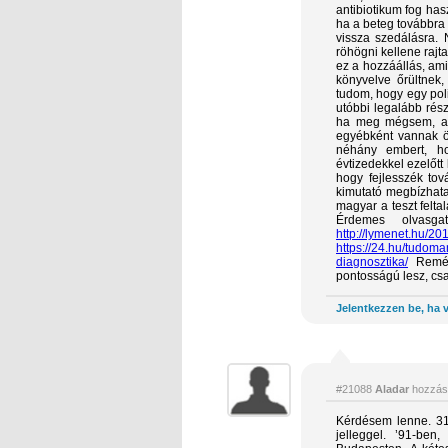
antibiotikum fog has
ha a beteg továbbra 
vissza szedálásra.
röhögni kellene rajt
ez a hozzáállás, am
könyvelve őrültnek
tudom, hogy egy pol
utóbbi legalább rés
ha meg mégsem, akk
egyébként vannak ö
néhány embert, h
évtizedekkel ezelőtt 
hogy fejlesszék tov
kimutató megbízhatat
magyar a teszt feltal
Érdemes olvasga
http://lymenet.hu/20
https://24.hu/tudoma
diagnosztika/
Remélh
pontosságú lesz, csa
Jelentkezzen be, ha v
#21088
Aladar
hozzás
Kérdésem lenne. 31
jelleggel. ’91-ben