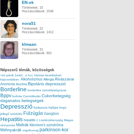
EN-ek
Történetek:
15
Hozzászólások:
1546
nora51
Történetek:
22
Hozzászólások:
1412
klmaan
Történetek:
31
Hozzászólások:
901
Népszerű témák, közösségek
+int pánik
1edül..
a hcv. hármas kezelésével
Alvászavar
Alkoholizmus
Allergia
kapcsolatban.
Bipoláris depresszió
Anorexia
Asztma
Borderline
borderline személyiségzavar
Bppv
Cukorbetegség
bulímia
Csontritkulás
daganatos betegségek
Depresszió
Epilepszia
fejfájás
forgó
Fülzúgás
Ganglion
jellegű szédülés
Hepatitis
hepatitis c
Lisztérzékenység
Magas
Mellrák
Meniere's szindróma
vérnyomás
parkinson-kor
Méhnyakrák
ongyilkossag