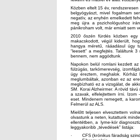
Közben eltelt 15 év, rendszeresen
belgyógyászt, mivel fogalmam sem
negatív, az enyhén emelkedett fehé
meg újra a pszichológushoz irán
pánikroham volt, már emiatt sem v
2010 őszén fürdés közben egy pi
makacskodott, végül kiderült, hog
hangya méretű, rááadásul úgy tu
“leesett” a megfejtés. Találtunk 3
bennem, nem aggódtunk.
Napokon belül romlani kezdett az
fülzúgás, tarkómerevség, izomfájda
úgy éreztem, meghalok. Kórház le
meglumbáltak, azonban ez az ere
megbízható ez a vizsgálat, de ak
SM. Korai Alzheirmer. A rövid táv
a szavak, elfelejtettem írni. Izom
eset. Mindenem remegett, a karom
Felmerül az ALS.
Mielőtt teljesen elvesztettem vol
olvastunk a neten, kutattunk mind
ellentétben, a lyme-kór diagnoszt
leggyakoribb „tévedések” listája:
· CFS (krónikus fáradság szin