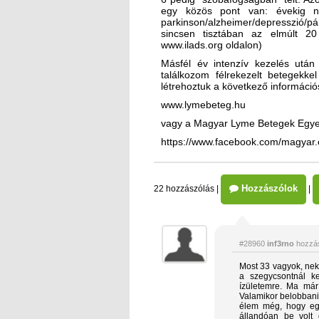
egy közös pont van: évekig n
parkinson/alzheimer/depresszió/p
sincsen tisztában az elmúlt 2
www.ilads.org oldalon)
Másfél év intenzív kezelés után
találkozom félrekezelt betegekke
létrehoztuk a következő információ
www.lymebeteg.hu
vagy a Magyar Lyme Betegek Egye
https://www.facebook.com/magyar.
Hozzászólok
22 hozzászólás
|
|
#28960
inf3rno
hozzás
Most 33 vagyok, nek
a szegycsontnál k
ízületemre. Ma már
Valamikor belobbani
élem még, hogy egy
állandóan be volt 