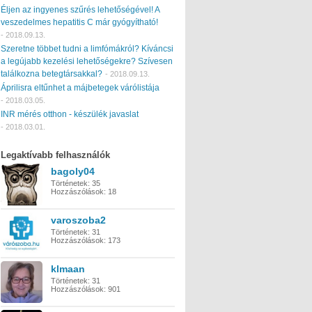
Éljen az ingyenes szűrés lehetőségével! A
veszedelmes hepatitis C már gyógyítható!
-
2018.09.13.
Szeretne többet tudni a limfómákról? Kíváncsi
a legújabb kezelési lehetőségekre? Szívesen
találkozna betegtársakkal?
-
2018.09.13.
Áprilisra eltűnhet a májbetegek várólistája
-
2018.03.05.
INR mérés otthon - készülék javaslat
-
2018.03.01.
Legaktívabb felhasználók
bagoly04
Történetek:
35
Hozzászólások:
18
varoszoba2
Történetek:
31
Hozzászólások:
173
klmaan
Történetek:
31
Hozzászólások:
901