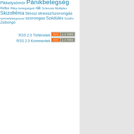
Pánikbetegség
Pikkelysömör
rák
Reflux
Ritka betegségek
Sclerosis Multiplex
Skizofrénia
stressz/szorongás
Stressz
szorongas
Szédülés
szemelyisegzavar
Szülés
Zsibongó
RSS 2.0 Történetek
RSS 2.0 Kommentek