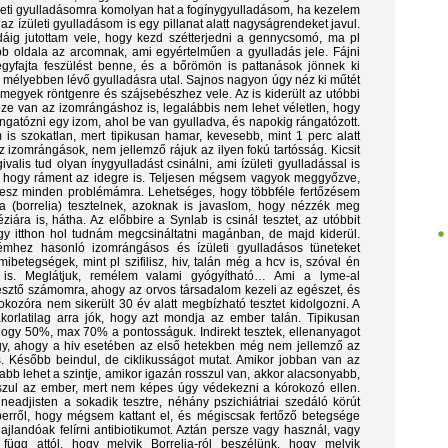
zületi gyulladásomra komolyan hat a fogínygyulladásom, ha kezelem
r az ízületi gyulladásom is egy pillanat alatt nagyságrendeket javul.
áig jutottam vele, hogy kezd szétterjedni a gennycsomó, ma pl
bb oldala az arcomnak, ami egyértelműen a gyulladás jele. Fájni
egyfajta feszülést benne, és a bőrömön is pattanások jönnek ki
 a mélyebben lévő gyulladásra utal. Sajnos nagyon úgy néz ki műtét
 megyek röntgenre és szájsebészhez vele. Az is kiderült az utóbbi
ze van az izomrángáshoz is, legalábbis nem lehet véletlen, hogy
rángatózni egy izom, ahol be van gyulladva, és napokig rángatózott.
is szokatlan, mert tipikusan hamar, kevesebb, mint 1 perc alatt
 izomrángások, nem jellemző rájuk az ilyen fokú tartósság. Kicsit
ivalis tud olyan ínygyulladást csinálni, ami ízületi gyulladással is
ő, hogy ráment az idegre is. Teljesen mégsem vagyok meggyőzve,
esz minden problémámra. Lehetséges, hogy többféle fertőzésem
ra (borrelia) tesztelnek, azoknak is javaslom, hogy nézzék meg
ziára is, hátha. Az előbbire a Synlab is csinál tesztet, az utóbbit
gy itthon hol tudnám megcsináltatni magánban, de majd kiderül.
mhez hasonló izomrángásos és ízületi gyulladásos tüneteket
betegségek, mint pl szifilisz, hiv, talán még a hcv is, szóval én
a is. Meglátjuk, remélem valami gyógyítható… Ami a lyme-al
sztő számomra, ahogy az orvos társadalom kezeli az egészet, és
okozóra nem sikerült 30 év alatt megbízható tesztet kidolgozni. A
korlatilag arra jók, hogy azt mondja az ember talán. Tipikusan
hogy 50%, max 70% a pontosságuk. Indirekt tesztek, ellenanyagot
y, ahogy a hiv esetében az első hetekben még nem jellemző az
. Később beindul, de ciklikusságot mutat. Amikor jobban van az
bb lehet a szintje, amikor igazán rosszul van, akkor alacsonyabb,
sszul az ember, mert nem képes úgy védekezni a kórokozó ellen.
 neadjisten a sokadik tesztre, néhány pszichiátriai szedáló körút
berről, hogy mégsem kattant el, és mégiscsak fertőző betegsége
ajlandóak felírni antibiotikumot. Aztán persze vagy használ, vagy
ügg attól, hogy melyik Borrelia-ról beszélünk, hogy melyik