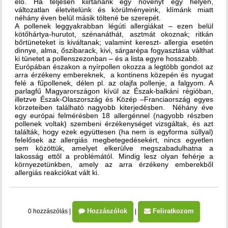
elő. Ha teljesen kiirtanánk egy növényt egy helyen,
változatlan életvitelünk és körülményeink, klímánk miatt
néhány éven belül másik töltené be szerepét.
A pollenek leggyakrabban légúti allergiákat – ezen belül
kötőhártya-hurutot, szénanáthát, asztmát okoznak; ritkán
bőrtüneteket is kiváltanak; valamint kereszt- allergia esetén
dinnye, alma, őszibarack, kivi, sárgarépa fogyasztása válthat
ki tünetet a pollenszezonban – és a lista egyre hosszabb.
Európában északon a nyírpollen okozza a legtöbb gondot az
arra érzékeny embereknek, a kontinens közepén és nyugat
felé a fűpollenek, délen pl. az olajfa pollenje, a falgyom. A
parlagfű Magyarországon kívül az Észak-balkáni régióban,
illetzve Észak-Olaszország és Közép –Franciaország egyes
körzeteiben található nagyobb kiterjedésben. Néhány éve
egy európai felmérésben 18 allergénnel (nagyobb részben
pollenek voltak) szembeni érzékenységet vizsgáltak, és azt
találták, hogy ezek együttesen (ha nem is egyforma súllyal)
felelősek az allergiás megbetegedésekért, nincs egyetlen
sem közöttük, amelyet elkerülve megszabadulhatna a
lakosság ettől a problémától. Mindig lesz olyan fehérje a
környezetünkben, amely az arra érzékeny emberekből
allergiás reakciókat vált ki.
Hozzászólok
Feliratkozom
0 hozzászólás
|
|