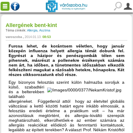
Allergének bent-kint
Téma címkék:
Allergia
Asztma
varoszoba
2014.01.13.
08:53
Furcsa lehet, de korántsem véletlen, hogy január
közepén influenza helyett allergia témát dobunk fel.
Egyrészt a házipor és penészgombák télen sem
pihennek, másrészt a pollenekre érzékenyek számára
nem árt, ha időben, a tünetmentes időszakban elkezdik
felkészíteni magukat a rázósabb hetekre, hónapokra. Két
részes cikksorozatunk első része.
Egy bizonyos felosztás szerint külön halmazba soroljuk a
külső,
szabadtéri
és a belterekben
található
allergéneket. Függetlenül attól hogy az életvitel globális
változásai a kettő közötti határt egyre inkább elmossák, a
felosztás eredeti értelme a praktikum volt – ha már
azonosításuk megtörtént, és allergia–kiváltó szerepük
meghatározható, elkerülhetőek-e az ember számára az
allergiás reakciókat előidéző ás fennntartó kontaktusok,
legalább az épített terekben? A választ Prof. Nékám Kristóftól