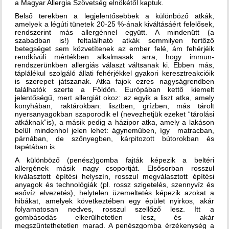
a Magyar Allergia Szövetség elnökétől kaptuk.
Belső terekben a legjelentősebbek a különböző atkák,
amelyek a légúti tünetek 20-25 %-ának kiváltásáért felelősek,
rendszerint más allergénnel együtt. A mindenütt (a
szabadban is!) feltalálható atkák semmilyen fertőző
betegséget sem közvetítenek az ember felé, ám fehérjéik
rendkívüli mértékben alkalmasak arra, hogy immun-
rendszerünkben allergiás választ váltsanak ki. Ebben más,
táplálékul szolgáló állati fehérjékkel gyakori keresztreakcióik
is szerepet játszanak. Atka fajok ezres nagyságrendben
találhatók szerte a Földön. Európában kettő kiemelt
jelentőségű, mert allergiát okoz: az egyik a liszt atka, amely
konyhában, raktárokban: lisztben, grízben, más tárolt
nyersanyagokban szaporodik el (nevezhetjük ezeket “tárolási
atkáknak”is), a másik pedig a házipor atka, amely a lakáson
belül mindenhol jelen lehet: ágyneműben, így matracban,
párnában, de szőnyegben, kárpitozott bútorokban és
tapétában is.
A különböző (penész)gomba fajták képezik a beltéri
allergének másik nagy csoportját. Elsősorban rosszul
kiválasztott építési helyszín, rosszul megválasztott építési
anyagok és technológiák (pl. rossz szigetelés, szennyvíz és
esővíz elvezetés), helytelen üzemeltetés képezik azokat a
hibákat, amelyek következtében egy épület nyirkos, akár
folyamatosan nedves, rosszul szellőző lesz. Itt a
gombásodás elkerülhetetlen lesz, és akár
megszűntethetetlen marad. A penészgomba érzékenység a