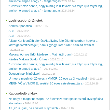
amikor felenged a fagy. “
tengerzugas
-
2024.02.14.
“Biztos lehetsz benne, hogy mindig lesz tavasz, s a folyó újra folyni fog,
amikor felenged a fagy. “
tengerzugas
-
2024.02.14.
Legfrissebb történetek
Arthitis Sporiatica
-
2025.10.05.
ALS
-
2025.09.20.
ALS
-
2025.09.20.
A Nap-Kör Mentálhigiénés Alapítvány felelőtlenül cserben hagyja a
kiszolgáltatott betegeit, hamis gyógyulást hirdet, nem ad számlát
-
2025.02.02.
Makara főorvos Úrtól kérdezem. Májműtét után!
-
2024.02.17.
Kérdés Makara Doktor Úrhoz
-
2024.02.10.
"Biztos lehetsz benne, hogy mindig lesz tavasz, s a folyó újra folyni fog,
amikor felenged a fagy. "
-
2024.02.02.
Gyogyultnak Minősitve!
-
2024.01.16.
Ünnepre meghívó! 20 éves a VIMOR! 10 éve az új kezelés!
-
2023.11.18.
MEGHÍVÓ a VIMOR Egyesület 20 éves születésnapjára
-
2023.10.26.
Kapcsolódó cikkek
Ne hagyja magát becsapni! Az élelmiszerallergia korszerű kivizsgálása
atópiában
-
2014.12.08.
Az „ál” is igazi, de a valódi súlyosabb
-
2014.11.20.