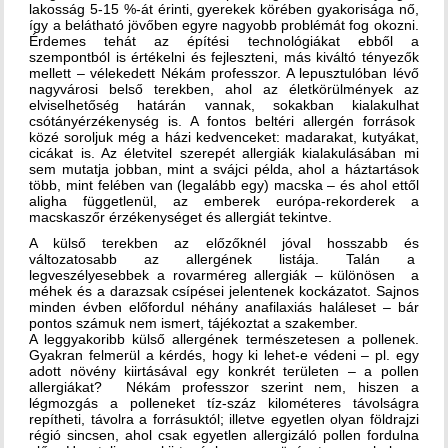
lakosság 5-15 %-át érinti, gyerekek körében gyakorisága nő,
így a belátható jövőben egyre nagyobb problémát fog okozni.
Érdemes tehát az építési technológiákat ebből a
szempontból is értékelni és fejleszteni, más kiváltó tényezők
mellett – vélekedett Nékám professzor. A lepusztulóban lévő
nagyvárosi belső terekben, ahol az életkörülmények az
elviselhetőség határán vannak, sokakban kialakulhat
csótányérzékenység is. A fontos beltéri allergén források
közé soroljuk még a házi kedvenceket: madarakat, kutyákat,
cicákat is. Az életvitel szerepét allergiák kialakulásában mi
sem mutatja jobban, mint a svájci példa, ahol a háztartások
több, mint felében van (legalább egy) macska – és ahol ettől
aligha függetlenül, az emberek európa-rekorderek a
macskaszőr érzékenységet és allergiát tekintve.
A külső terekben az előzőknél jóval hosszabb és
változatosabb az allergének listája. Talán a
legveszélyesebbek a rovarméreg allergiák – különösen a
méhek és a darazsak csípései jelentenek kockázatot. Sajnos
minden évben előfordul néhány anafilaxiás haláleset – bár
pontos számuk nem ismert, tájékoztat a szakember.
A leggyakoribb külső allergének természetesen a pollenek.
Gyakran felmerül a kérdés, hogy ki lehet-e védeni – pl. egy
adott növény kiirtásával egy konkrét területen – a pollen
allergiákat? Nékám professzor szerint nem, hiszen a
légmozgás a polleneket tíz-száz kilométeres távolságra
repítheti, távolra a forrásuktól; illetve egyetlen olyan földrajzi
régió sincsen, ahol csak egyetlen allergizáló pollen fordulna