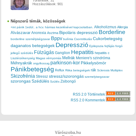
Történetek:
31
Hozzászólások:
901
Népszerű témák, közösségek
Alkoholizmus
Allergia
+int pánik
1edül..
a hcv. hármas kezelésével kapcsolatban.
Borderline
Bipoláris depresszió
Alvászavar
Anorexia
Asztma
Bppv
Cukorbetegség
borderline személyiségzavar
bulímia
Csontritkulás
Depresszió
daganatos betegségek
Epilepszia
fejfájás
forgó
Hepatitis
Fülzúgás
Ganglion
hepatitis c
jellegű szédülés
Mellrák
Meniere's szindróma
Lisztérzékenység
Magas vérnyomás
parkinson-kor
Méhnyakrák
Pikkelysömör
ongyilkossag
Pánikbetegség
rák
Reflux
Ritka betegségek
Sclerosis Multiplex
Skizofrénia
stressz/szorongás
Stressz
szemelyisegzavar
szorongas
Szédülés
Zsibongó
Szülés
RSS 2.0 Történetek
RSS 2.0 Kommentek
Várószoba.hu