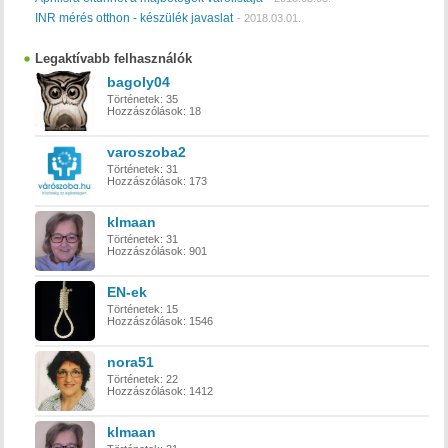
INR mérés otthon - készülék javaslat
-
2018.03.01.
Legaktívabb felhasználók
bagoly04
Történetek:
35
Hozzászólások:
18
varoszoba2
Történetek:
31
Hozzászólások:
173
klmaan
Történetek:
31
Hozzászólások:
901
EN-ek
Történetek:
15
Hozzászólások:
1546
nora51
Történetek:
22
Hozzászólások:
1412
klmaan