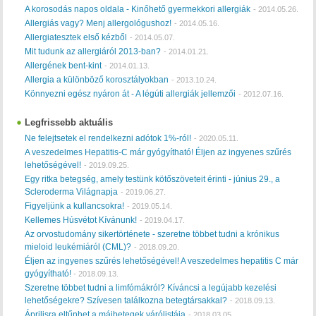
A korosodás napos oldala - Kinőhető gyermekkori allergiák
-
2014.05.26.
Allergiás vagy? Menj allergológushoz!
-
2014.05.16.
Allergiatesztek első kézből
-
2014.05.07.
Mit tudunk az allergiáról 2013-ban?
-
2014.01.21.
Allergének bent-kint
-
2014.01.13.
Allergia a különböző korosztályokban
-
2013.10.24.
Könnyezni egész nyáron át - A légúti allergiák jellemzői
-
2012.07.16.
Legfrissebb aktuális
Ne felejtsetek el rendelkezni adótok 1%-ról!
-
2020.05.11.
A veszedelmes Hepatitis-C már gyógyítható! Éljen az ingyenes szűrés
lehetőségével!
-
2019.09.25.
Egy ritka betegség, amely testünk kötőszöveteit érinti - június 29., a
Scleroderma Világnapja
-
2019.06.27.
Figyeljünk a kullancsokra!
-
2019.05.14.
Kellemes Húsvétot Kívánunk!
-
2019.04.17.
Az orvostudomány sikertörténete - szeretne többet tudni a krónikus
mieloid leukémiáról (CML)?
-
2018.09.20.
Éljen az ingyenes szűrés lehetőségével! A veszedelmes hepatitis C már
gyógyítható!
-
2018.09.13.
Szeretne többet tudni a limfómákról? Kíváncsi a legújabb kezelési
lehetőségekre? Szívesen találkozna betegtársakkal?
-
2018.09.13.
Áprilisra eltűnhet a májbetegek várólistája
-
2018.03.05.