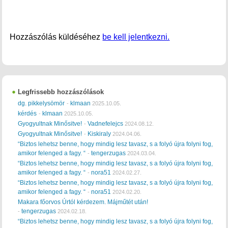
Hozzászólás küldéséhez
be kell jelentkezni.
Legfrissebb hozzászólások
dg. pikkelysömör
klmaan
-
2025.10.05.
kérdés
klmaan
-
2025.10.05.
Gyogyultnak Minősitve!
Vadnefelejcs
-
2024.08.12.
Gyogyultnak Minősitve!
Kiskiraly
-
2024.04.06.
“Biztos lehetsz benne, hogy mindig lesz tavasz, s a folyó újra folyni fog,
amikor felenged a fagy. “
tengerzugas
-
2024.03.04.
“Biztos lehetsz benne, hogy mindig lesz tavasz, s a folyó újra folyni fog,
amikor felenged a fagy. “
nora51
-
2024.02.27.
“Biztos lehetsz benne, hogy mindig lesz tavasz, s a folyó újra folyni fog,
amikor felenged a fagy. “
nora51
-
2024.02.20.
Makara főorvos Úrtól kérdezem. Májműtét után!
tengerzugas
-
2024.02.18.
“Biztos lehetsz benne, hogy mindig lesz tavasz, s a folyó újra folyni fog,