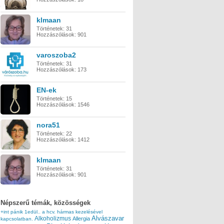
klmaan
Történetek:
31
Hozzászólások:
901
varoszoba2
Történetek:
31
Hozzászólások:
173
EN-ek
Történetek:
15
Hozzászólások:
1546
nora51
Történetek:
22
Hozzászólások:
1412
klmaan
Történetek:
31
Hozzászólások:
901
Népszerű témák, közösségek
+int pánik
1edül..
a hcv. hármas kezelésével
Alvászavar
Alkoholizmus
Allergia
kapcsolatban.