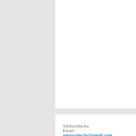
Várószoba.hu
Email:
varoszoba.hu@gmail.com