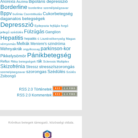
Bipoláris depresszió
Anorexia
Asztma
Borderline
borderline személyiségzavar
Bppv
Cukorbetegség
bulímia
Csontritkulás
daganatos betegségek
Depresszió
Epilepszia
fejfájás
forgó
Fülzúgás
Ganglion
jellegű szédülés
Hepatitis
hepatitis c
Lisztérzékenység
Magas
Mellrák
Meniere's szindróma
vérnyomás
parkinson-kor
Méhnyakrák
ongyilkossag
Pánikbetegség
Pikkelysömör
rák
Reflux
Ritka betegségek
Sclerosis Multiplex
Skizofrénia
stressz/szorongás
Stressz
szorongas
Szédülés
szemelyisegzavar
Szülés
Zsibongó
RSS 2.0 Történetek
RSS 2.0 Kommentek
Krónikus betegek támogató, közösségi oldala.