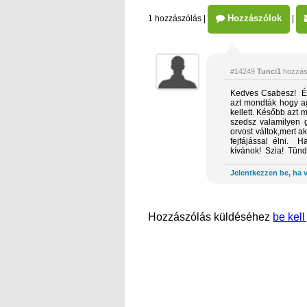
Hozzászólok
1 hozzászólás
|
|
#14249
Tunci1
hozzás
Kedves Csabesz! Én
azt mondták hogy a
kellett. Később azt 
szedsz valamilyen 
orvost váltok,mert 
fejfájással élni. H
kívánok! Szia! Tü
Jelentkezzen be, ha v
Hozzászólás küldéséhez
be kell