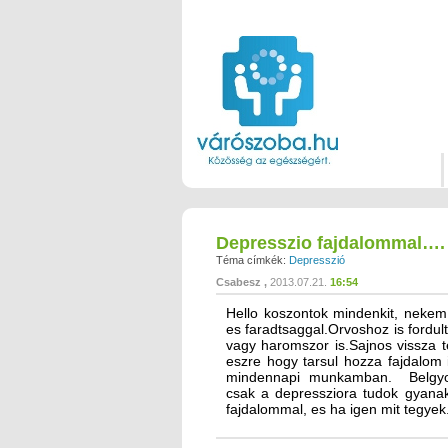
Depresszio fajdalommal….
Téma címkék:
Depresszió
Csabesz
2013.07.21.
16:54
Hello koszontok mindenkit, nekem 
es faradtsaggal.Orvoshoz is fordul
vagy haromszor is.Sajnos vissza te
eszre hogy tarsul hozza fajdalom
mindennapi munkamban. Belgyog
csak a depressziora tudok gyanak
fajdalommal, es ha igen mit tegye