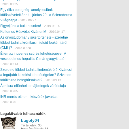
-
2019.09.25.
Egy ritka betegség, amely testünk
kötőszöveteit érinti - június 29., a Scleroderma
Világnapja
-
2019.06.27.
Figyeljünk a kullancsokra!
-
2019.05.14.
Kellemes Húsvétot Kívánunk!
-
2019.04.17.
Az orvostudomány sikertörténete - szeretne
többet tudni a krónikus mieloid leukémiáról
(CML)?
-
2018.09.20.
Éljen az ingyenes szűrés lehetőségével! A
veszedelmes hepatitis C már gyógyítható!
-
2018.09.13.
Szeretne többet tudni a limfómákról? Kíváncsi
a legújabb kezelési lehetőségekre? Szívesen
találkozna betegtársakkal?
-
2018.09.13.
Áprilisra eltűnhet a májbetegek várólistája
-
2018.03.05.
INR mérés otthon - készülék javaslat
-
2018.03.01.
Legaktívabb felhasználók
bagoly04
Történetek:
35
Hozzászólások:
18