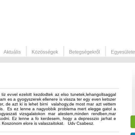
Aktuális
Közösségek
Betegségekről
Egyesülete
tiz evvel ezelott kezdodtek az elso tunetek,lehangoltsaggal
tam es a gyogyszerek ellenere is vissza ter egy even ketszer
r, de azt ki is lehet birni valahogy,de most mar azt vettem
 is. Es ez lenne a nagyobbik problema mert elegge gatol a
yaszati vizsgalatokon mar atestem,minden rendben,mar
odni. Ez lenne a fo kerdesem, hogy a depresszio jarhat e
k. Koszonom elore is valaszaitokat. Udv Csabesz.