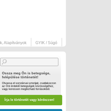
k, Alapítványok
GYIK / Súgó
Ossza meg Ön is betegsége,
felépülése történetét!
Olvassa el sorstársai sztorijait, csatlakozzon
az Önt érdeklő betegségek közösségéhez,
vagy keressen megbízható forrásokból.
Írja le történetét vagy kérdezzen!