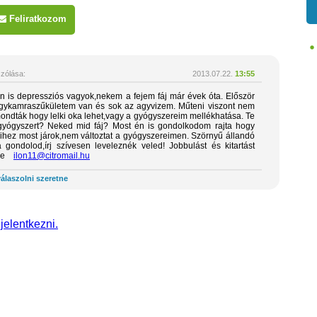
Feliratkozom
zólása:
2013.07.22.
13:55
 is depressziós vagyok,nekem a fejem fáj már évek óta. Először
gykamraszűkületem van és sok az agyvizem. Műteni viszont nem
mondták hogy lelki oka lehet,vagy a gyógyszereim mellékhatása. Te
gyógyszert? Neked mid fáj? Most én is gondolkodom rajta hogy
akihez most járok,nem változtat a gyógyszereimen. Szörnyű állandó
a gondolod,írj szívesen leveleznék veled! Jobbulást és kitartást
nde
ilon11@citromail.hu
álaszolni szeretne
 jelentkezni.