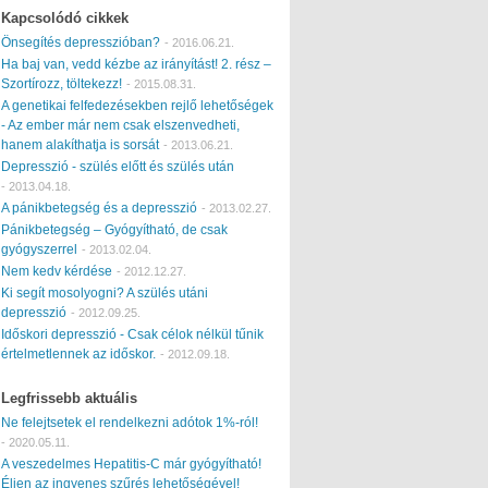
Kapcsolódó cikkek
Önsegítés depresszióban?
-
2016.06.21.
Ha baj van, vedd kézbe az irányítást! 2. rész –
Szortírozz, töltekezz!
-
2015.08.31.
A genetikai felfedezésekben rejlő lehetőségek
- Az ember már nem csak elszenvedheti,
hanem alakíthatja is sorsát
-
2013.06.21.
Depresszió - szülés előtt és szülés után
-
2013.04.18.
A pánikbetegség és a depresszió
-
2013.02.27.
Pánikbetegség – Gyógyítható, de csak
gyógyszerrel
-
2013.02.04.
Nem kedv kérdése
-
2012.12.27.
Ki segít mosolyogni? A szülés utáni
depresszió
-
2012.09.25.
Időskori depresszió - Csak célok nélkül tűnik
értelmetlennek az időskor.
-
2012.09.18.
Legfrissebb aktuális
Ne felejtsetek el rendelkezni adótok 1%-ról!
-
2020.05.11.
A veszedelmes Hepatitis-C már gyógyítható!
Éljen az ingyenes szűrés lehetőségével!