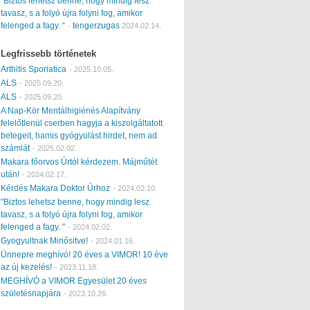
“Biztos lehetsz benne, hogy mindig lesz
tavasz, s a folyó újra folyni fog, amikor
felenged a fagy. “
tengerzugas
-
2024.02.14.
Legfrissebb történetek
Arthitis Sporiatica
-
2025.10.05.
ALS
-
2025.09.20.
ALS
-
2025.09.20.
A Nap-Kör Mentálhigiénés Alapítvány
felelőtlenül cserben hagyja a kiszolgáltatott
betegeit, hamis gyógyulást hirdet, nem ad
számlát
-
2025.02.02.
Makara főorvos Úrtól kérdezem. Májműtét
után!
-
2024.02.17.
Kérdés Makara Doktor Úrhoz
-
2024.02.10.
"Biztos lehetsz benne, hogy mindig lesz
tavasz, s a folyó újra folyni fog, amikor
felenged a fagy. "
-
2024.02.02.
Gyogyultnak Minősitve!
-
2024.01.16.
Ünnepre meghívó! 20 éves a VIMOR! 10 éve
az új kezelés!
-
2023.11.18.
MEGHÍVÓ a VIMOR Egyesület 20 éves
születésnapjára
-
2023.10.26.