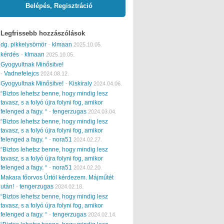
Belépés, Regisztráció
Legfrissebb hozzászólások
dg. pikkelysömör
klmaan
-
2025.10.05.
kérdés
klmaan
-
2025.10.05.
Gyogyultnak Minősitve!
Vadnefelejcs
-
2024.08.12.
Gyogyultnak Minősitve!
Kiskiraly
-
2024.04.06.
“Biztos lehetsz benne, hogy mindig lesz
tavasz, s a folyó újra folyni fog, amikor
felenged a fagy. “
tengerzugas
-
2024.03.04.
“Biztos lehetsz benne, hogy mindig lesz
tavasz, s a folyó újra folyni fog, amikor
felenged a fagy. “
nora51
-
2024.02.27.
“Biztos lehetsz benne, hogy mindig lesz
tavasz, s a folyó újra folyni fog, amikor
felenged a fagy. “
nora51
-
2024.02.20.
Makara főorvos Úrtól kérdezem. Májműtét
után!
tengerzugas
-
2024.02.18.
“Biztos lehetsz benne, hogy mindig lesz
tavasz, s a folyó újra folyni fog, amikor
felenged a fagy. “
tengerzugas
-
2024.02.14.