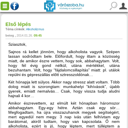
Első lépés
Téma címkék:
Alkoholizmus
beteg
2014.01.26.
09:45
Sziasztok,
Sajnos rá kellet jönnöm, hogy alkoholista vagyok. Szépen
lassan sodródtam bele. Előfordult, hogy ittam a közösség
miatt, de amikor észre vettem, hogy sok, abbahagytam. Volt,
hogy fél évig gond nélkül, utána mértékkel, utána
bezuhantam. Volt, hogy “fájdalomcsillapítás” miatt: pl. utálok
repülni és gépreszállás előtt sztresszoldónak…
Két hónapja lett súlyos. Akkor nagy stressz alatt voltam. Több
dolog miatt is szorongtam: munkahelyi “kihívások”, újabb
gyerek, emiatt nemalvás… Csak, hogy vissza tudja aludni
hajnali 4 kor…
Amikor észrevettem, az elmúlt két hónapban háromszor
abbahagytam. Egy-egy hétre. Aztán csak egy sör…
Megfogadtam, ha újra visszazuhanok megyek segítségért,
mert egyedül nem megy. 3 nap ivás után felhívtam egy
barátomat, akiről tudtam, hogy van kapcsolata. Ő nem
alkoholista, ezért is jó, hogy léptem, mert túlléptem a