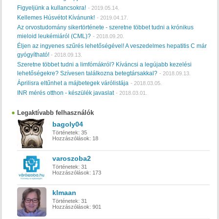
Figyeljünk a kullancsokra!
-
2019.05.14.
Kellemes Húsvétot Kívánunk!
-
2019.04.17.
Az orvostudomány sikertörténete - szeretne többet tudni a krónikus
mieloid leukémiáról (CML)?
-
2018.09.20.
Éljen az ingyenes szűrés lehetőségével! A veszedelmes hepatitis C már
gyógyítható!
-
2018.09.13.
Szeretne többet tudni a limfómákról? Kíváncsi a legújabb kezelési
lehetőségekre? Szívesen találkozna betegtársakkal?
-
2018.09.13.
Áprilisra eltűnhet a májbetegek várólistája
-
2018.03.05.
INR mérés otthon - készülék javaslat
-
2018.03.01.
Legaktívabb felhasználók
bagoly04
Történetek:
35
Hozzászólások:
18
varoszoba2
Történetek:
31
Hozzászólások:
173
klmaan
Történetek:
31
Hozzászólások:
901