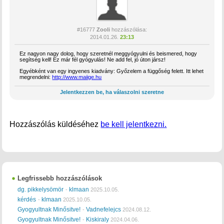
#16777
Zooli
hozzászólása:
2014.01.26.
23:13
Ez nagyon nagy dolog, hogy szeretnél meggyógyulni és beismered, hogy
segítség kell! Ez már fél gyógyulás! Ne add fel, jó úton jársz!
Egyébként van egy ingyenes kiadvány: Győzelem a függőség felett. Itt lehet
megrendelni:
http://www.maiige.hu
Jelentkezzen be, ha válaszolni szeretne
Hozzászólás küldéséhez
be kell jelentkezni.
Legfrissebb hozzászólások
dg. pikkelysömör
klmaan
-
2025.10.05.
kérdés
klmaan
-
2025.10.05.
Gyogyultnak Minősitve!
Vadnefelejcs
-
2024.08.12.
Gyogyultnak Minősitve!
Kiskiraly
-
2024.04.06.