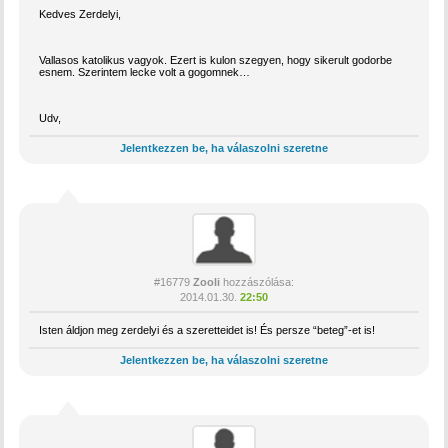
Kedves Zerdelyi,
Vallasos katolikus vagyok. Ezert is kulon szegyen, hogy sikerult godorbe
esnem. Szerintem lecke volt a gogomnek…
Udv,
Jelentkezzen be, ha válaszolni szeretne
#16779
Zooli
hozzászólása:
2014.01.30.
22:50
Isten áldjon meg zerdelyi és a szeretteidet is! És persze “beteg”-et is!
Jelentkezzen be, ha válaszolni szeretne