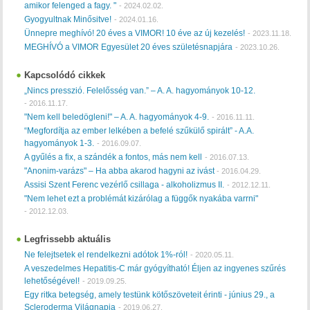
amikor felenged a fagy. "
-
2024.02.02.
Gyogyultnak Minősitve!
-
2024.01.16.
Ünnepre meghívó! 20 éves a VIMOR! 10 éve az új kezelés!
-
2023.11.18.
MEGHÍVÓ a VIMOR Egyesület 20 éves születésnapjára
-
2023.10.26.
Kapcsolódó cikkek
„Nincs presszió. Felelősség van.” – A. A. hagyományok 10-12.
-
2016.11.17.
"Nem kell beledögleni!" – A. A. hagyományok 4-9.
-
2016.11.11.
“Megfordítja az ember lelkében a befelé szűkülő spirált” - A.A.
hagyományok 1-3.
-
2016.09.07.
A gyűlés a fix, a szándék a fontos, más nem kell
-
2016.07.13.
"Anonim-varázs" – Ha abba akarod hagyni az ivást
-
2016.04.29.
Assisi Szent Ferenc vezérlő csillaga - alkoholizmus II.
-
2012.12.11.
"Nem lehet ezt a problémát kizárólag a függők nyakába varrni"
-
2012.12.03.
Legfrissebb aktuális
Ne felejtsetek el rendelkezni adótok 1%-ról!
-
2020.05.11.
A veszedelmes Hepatitis-C már gyógyítható! Éljen az ingyenes szűrés
lehetőségével!
-
2019.09.25.
Egy ritka betegség, amely testünk kötőszöveteit érinti - június 29., a
Scleroderma Világnapja
-
2019.06.27.