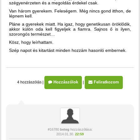
szégyenérzeten és a megoldás érdekel csak.
Van három gyerekem. Feleségem. Még nincs gond itthon, de
lépnem kell.
Pláne a gyerekek miatt. Ha igaz, hogy genetikusan öröklődik,
akkor külön oda kell figyeljek a fiamra. Sajnos ő is ilyen,
szorongós természet…
Kösz, hogy leírhattam.
Szép napot és kitartást minden hozzám hasonló embernek.
Hozzászólok
Feliratkozom
4 hozzászólás
|
|
#16780
beteg
hozzászólása:
2014.01.30.
22:59