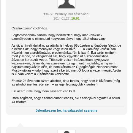
#16778
zerdelyi
hozzászólása:
2014.01.27.
16:01
Csatlakozom “Zooli”-hoz.
Legfontosabbnak tartom, hogy beismerted, hogy már valakinek
személyesen is elmondtad kegyetlen tényt, hogy alkoholista vagy.
Az út, amin elindultál jó, az ajánlat is helyes (Győzelem a függőség felett), de
a kérdés az, hogy mennyire vagy Isten-hívő. T.i. a kiadvány vallási úton
közelíti meg a problémádat, problémánkat (én is ittam). Ezt azért említem,
mert jó lenne, ha elfogadnád azt, hogy egyetlen út a szabaduláshoz
Jézuson keresztül vezet. Többször voltam intézetekben, gyógysze-
kezeléseken, de mindig visszaestem. Ez így ment mindaddig, amíg nem
hajoltam meg Jézus előtt, és nem kértem az Ő segítségét. Nehezen ment!
Most – utólag – tudo, hogy azért sikerült, mert Ő fogta a kezem végéi. Azóta
is Ő van velem a kísértéseim közepette.
Én már 24 éve nem iszom alkoholt, de a fontos, hogy nem is kívánom.(még
az alkohol mentes sört sem – az egyi legnagyobb kísértés!)
Ezt azért írtale, hogy bemutassam: van kiút!
Isten segítsen, hogy szabad ember lehess, aki családjával együtt tud örülni
az életnek!
Jelentkezzen be, ha válaszolni szeretne