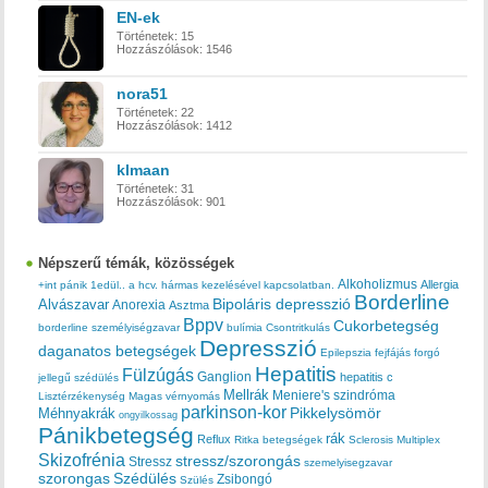
EN-ek
Történetek:
15
Hozzászólások:
1546
nora51
Történetek:
22
Hozzászólások:
1412
klmaan
Történetek:
31
Hozzászólások:
901
Népszerű témák, közösségek
Alkoholizmus
Allergia
+int pánik
1edül..
a hcv. hármas kezelésével kapcsolatban.
Borderline
Bipoláris depresszió
Alvászavar
Anorexia
Asztma
Bppv
Cukorbetegség
borderline személyiségzavar
bulímia
Csontritkulás
Depresszió
daganatos betegségek
Epilepszia
fejfájás
forgó
Hepatitis
Fülzúgás
Ganglion
hepatitis c
jellegű szédülés
Mellrák
Meniere's szindróma
Lisztérzékenység
Magas vérnyomás
parkinson-kor
Méhnyakrák
Pikkelysömör
ongyilkossag
Pánikbetegség
rák
Reflux
Ritka betegségek
Sclerosis Multiplex
Skizofrénia
stressz/szorongás
Stressz
szemelyisegzavar
szorongas
Szédülés
Zsibongó
Szülés