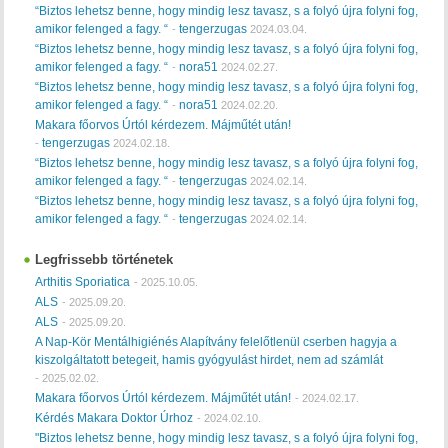
“Biztos lehetsz benne, hogy mindig lesz tavasz, s a folyó újra folyni fog,
amikor felenged a fagy. “
tengerzugas
-
2024.03.04.
“Biztos lehetsz benne, hogy mindig lesz tavasz, s a folyó újra folyni fog,
amikor felenged a fagy. “
nora51
-
2024.02.27.
“Biztos lehetsz benne, hogy mindig lesz tavasz, s a folyó újra folyni fog,
amikor felenged a fagy. “
nora51
-
2024.02.20.
Makara főorvos Úrtól kérdezem. Májműtét után!
tengerzugas
-
2024.02.18.
“Biztos lehetsz benne, hogy mindig lesz tavasz, s a folyó újra folyni fog,
amikor felenged a fagy. “
tengerzugas
-
2024.02.14.
“Biztos lehetsz benne, hogy mindig lesz tavasz, s a folyó újra folyni fog,
amikor felenged a fagy. “
tengerzugas
-
2024.02.14.
Legfrissebb történetek
Arthitis Sporiatica
-
2025.10.05.
ALS
-
2025.09.20.
ALS
-
2025.09.20.
A Nap-Kör Mentálhigiénés Alapítvány felelőtlenül cserben hagyja a
kiszolgáltatott betegeit, hamis gyógyulást hirdet, nem ad számlát
-
2025.02.02.
Makara főorvos Úrtól kérdezem. Májműtét után!
-
2024.02.17.
Kérdés Makara Doktor Úrhoz
-
2024.02.10.
"Biztos lehetsz benne, hogy mindig lesz tavasz, s a folyó újra folyni fog,