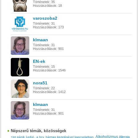
Történetek:
35
Hozzászólások:
18
varoszoba2
Történetek:
31
Hozzászólások:
173
klmaan
Történetek:
31
Hozzászólások:
901
EN-ek
Történetek:
15
Hozzászólások:
1546
nora51
Történetek:
22
Hozzászólások:
1412
klmaan
Történetek:
31
Hozzászólások:
901
Népszerű témák, közösségek
Alkoholizmus
Allergia
+int pánik
1edül..
a hcv. hármas kezelésével kapcsolatban.