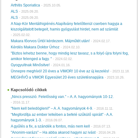
Arthitis Sporiatica
-
2025.10.05.
ALS
-
2025.09.20.
ALS
-
2025.09.20.
A Nap-Kör Mentálhigiénés Alapítvány felelőtlenül cserben hagyja a
kiszolgáltatott betegeit, hamis gyógyulást hirdet, nem ad számlát
-
2025.02.02.
Makara főorvos Úrtól kérdezem. Májműtét után!
-
2024.02.17.
Kérdés Makara Doktor Úrhoz
-
2024.02.10.
"Biztos lehetsz benne, hogy mindig lesz tavasz, s a folyó újra folyni fog,
amikor felenged a fagy. "
-
2024.02.02.
Gyogyultnak Minősitve!
-
2024.01.16.
Ünnepre meghívó! 20 éves a VIMOR! 10 éve az új kezelés!
-
2023.11.18.
MEGHÍVÓ a VIMOR Egyesület 20 éves születésnapjára
-
2023.10.26.
Kapcsolódó cikkek
„Nincs presszió. Felelősség van.” – A. A. hagyományok 10-12.
-
2016.11.17.
"Nem kell beledögleni!" – A. A. hagyományok 4-9.
-
2016.11.11.
“Megfordítja az ember lelkében a befelé szűkülő spirált” - A.A.
hagyományok 1-3.
-
2016.09.07.
A gyűlés a fix, a szándék a fontos, más nem kell
-
2016.07.13.
"Anonim-varázs" – Ha abba akarod hagyni az ivást
-
2016.04.29.