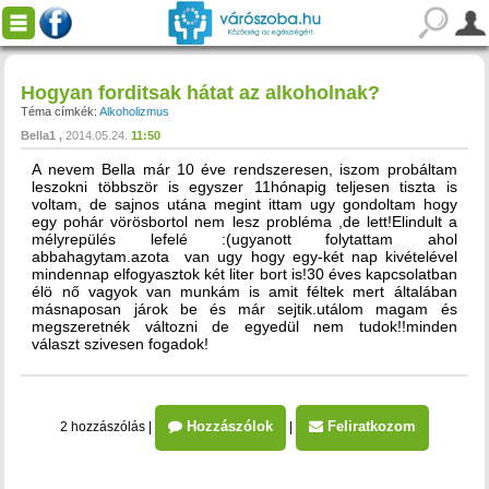
Hogyan forditsak hátat az alkoholnak?
Téma címkék:
Alkoholizmus
Bella1
2014.05.24.
11:50
A nevem Bella már 10 éve rendszeresen, iszom probáltam
leszokni többször is egyszer 11hónapig teljesen tiszta is
voltam, de sajnos utána megint ittam ugy gondoltam hogy
egy pohár vörösbortol nem lesz probléma ,de lett!Elindult a
mélyrepülés lefelé :(ugyanott folytattam ahol
abbahagytam.azota van ugy hogy egy-két nap kivételével
mindennap elfogyasztok két liter bort is!30 éves kapcsolatban
élö nő vagyok van munkám is amit féltek mert általában
másnaposan járok be és már sejtik.utálom magam és
megszeretnék változni de egyedül nem tudok!!minden
választ szivesen fogadok!
Hozzászólok
Feliratkozom
2 hozzászólás
|
|