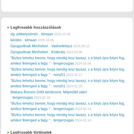
Legfrissebb hozzászólások
dg. pikkelysömör
klmaan
-
2025.10.05.
kérdés
klmaan
-
2025.10.05.
Gyogyultnak Minősitve!
Vadnefelejcs
-
2024.08.12.
Gyogyultnak Minősitve!
Kiskiraly
-
2024.04.06.
“Biztos lehetsz benne, hogy mindig lesz tavasz, s a folyó újra folyni fog,
amikor felenged a fagy. “
tengerzugas
-
2024.03.04.
“Biztos lehetsz benne, hogy mindig lesz tavasz, s a folyó újra folyni fog,
amikor felenged a fagy. “
nora51
-
2024.02.27.
“Biztos lehetsz benne, hogy mindig lesz tavasz, s a folyó újra folyni fog,
amikor felenged a fagy. “
nora51
-
2024.02.20.
Makara főorvos Úrtól kérdezem. Májműtét után!
tengerzugas
-
2024.02.18.
“Biztos lehetsz benne, hogy mindig lesz tavasz, s a folyó újra folyni fog,
amikor felenged a fagy. “
tengerzugas
-
2024.02.14.
“Biztos lehetsz benne, hogy mindig lesz tavasz, s a folyó újra folyni fog,
amikor felenged a fagy. “
tengerzugas
-
2024.02.14.
Legfrissebb történetek