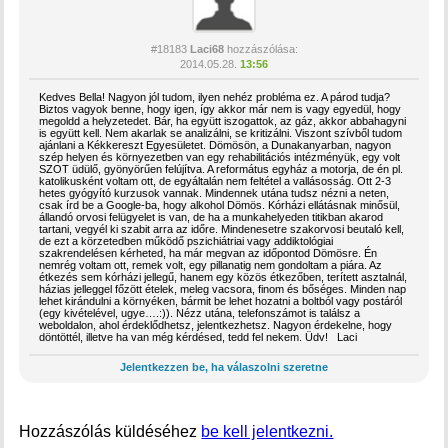
#18183
Laci68
hozzászólása:
2014.05.28.
13:56
Kedves Bella! Nagyon jól tudom, ilyen nehéz probléma ez. A párod tudja?
Biztos vagyok benne, hogy igen, így akkor már nem is vagy egyedül, hogy
megoldd a helyzetedet. Bár, ha együtt iszogattok, az gáz, akkor abbahagyni
is együtt kell. Nem akarlak se analizálni, se kritizálni. Viszont szívből tudom
ajánlani a Kékkereszt Egyesületet. Dömösön, a Dunakanyarban, nagyon
szép helyen és környezetben van egy rehabilitációs intézményük, egy volt
SZOT üdülő, gyönyörűen felújítva. A református egyház a motorja, de én pl.
katolikusként voltam ott, de egyáltalán nem feltétel a vallásosság. Ott 2-3
hetes gyógyító kurzusok vannak. Mindennek utána tudsz nézni a neten,
csak írd be a Google-ba, hogy alkohol Dömös. Kórházi ellátásnak minősül,
állandó orvosi felügyelet is van, de ha a munkahelyeden titikban akarod
tartani, vegyél ki szabit arra az időre. Mindenesetre szakorvosi beutaló kell,
de ezt a körzetedben működő pszichiátriai vagy addiktológiai
szakrendelésen kérheted, ha már megvan az időpontod Dömösre. Én
nemrég voltam ott, remek volt, egy pillanatig nem gondoltam a piára. Az
étkezés sem kórházi jellegű, hanem egy közös étkezőben, terített asztalnál,
házias jelleggel főzött ételek, meleg vacsora, finom és bőséges. Minden nap
lehet kirándulni a környéken, bármit be lehet hozatni a boltból vagy postáról
(egy kivételével, ugye….:)). Nézz utána, telefonszámot is találsz a
weboldalon, ahol érdeklődhetsz, jelentkezhetsz. Nagyon érdekelne, hogy
döntöttél, illetve ha van még kérdésed, tedd fel nekem. Üdv! Laci
Jelentkezzen be, ha válaszolni szeretne
Hozzászólás küldéséhez
be kell jelentkezni.