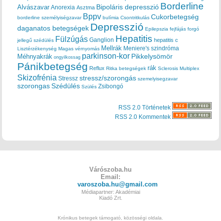
Borderline
Bipoláris depresszió
Alvászavar
Anorexia
Asztma
Bppv
Cukorbetegség
borderline személyiségzavar
bulímia
Csontritkulás
Depresszió
daganatos betegségek
Epilepszia
fejfájás
forgó
Hepatitis
Fülzúgás
Ganglion
hepatitis c
jellegű szédülés
Mellrák
Meniere's szindróma
Lisztérzékenység
Magas vérnyomás
parkinson-kor
Méhnyakrák
Pikkelysömör
ongyilkossag
Pánikbetegség
rák
Reflux
Ritka betegségek
Sclerosis Multiplex
Skizofrénia
stressz/szorongás
Stressz
szemelyisegzavar
szorongas
Szédülés
Zsibongó
Szülés
RSS 2.0 Történetek
RSS 2.0 Kommentek
Várószoba.hu
Email:
varoszoba.hu@gmail.com
Médiapartner: Akadémiai
Kiadó Zrt.
Krónikus betegek támogató, közösségi oldala.