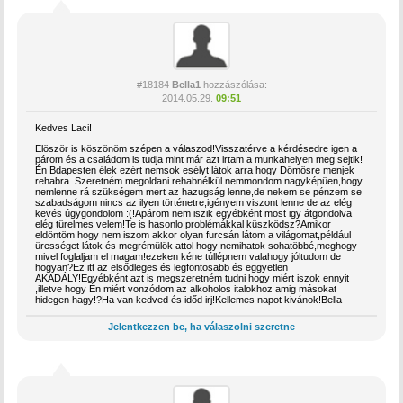
#18184
Bella1
hozzászólása:
2014.05.29.
09:51
Kedves Laci!
Elöször is köszönöm szépen a válaszod!Visszatérve a kérdésedre igen a
párom és a családom is tudja mint már azt irtam a munkahelyen meg sejtik!
Én Bdapesten élek ezért nemsok esélyt látok arra hogy Dömösre menjek
rehabra. Szeretném megoldani rehabnélkül nemmondom nagyképüen,hogy
nemlenne rá szükségem mert az hazugság lenne,de nekem se pénzem se
szabadságom nincs az ilyen történetre,igényem viszont lenne de az elég
kevés úgygondolom :(!Apárom nem iszik egyébként most igy átgondolva
elég türelmes velem!Te is hasonlo problémákkal küszködsz?Amikor
eldöntöm hogy nem iszom akkor olyan furcsán látom a világomat,például
ürességet látok és megrémülök attol hogy nemihatok sohatöbbé,meghogy
mivel foglaljam el magam!ezeken kéne túllépnem valahogy jóltudom de
hogyan?Ez itt az elsődleges és legfontosabb és eggyetlen
AKADÁLY!Egyébként azt is megszeretném tudni hogy miért iszok ennyit
,illetve hogy Én miért vonzódom az alkoholos italokhoz amig másokat
hidegen hagy!?Ha van kedved és időd irj!Kellemes napot kivánok!Bella
Jelentkezzen be, ha válaszolni szeretne