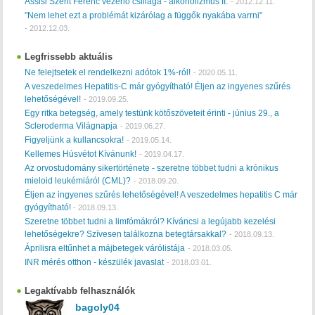
Assisi Szent Ferenc vezérlő csillaga - alkoholizmus II.
-
2012.12.11.
"Nem lehet ezt a problémát kizárólag a függők nyakába varrni"
-
2012.12.03.
Legfrissebb aktuális
Ne felejtsetek el rendelkezni adótok 1%-ról!
-
2020.05.11.
A veszedelmes Hepatitis-C már gyógyítható! Éljen az ingyenes szűrés
lehetőségével!
-
2019.09.25.
Egy ritka betegség, amely testünk kötőszöveteit érinti - június 29., a
Scleroderma Világnapja
-
2019.06.27.
Figyeljünk a kullancsokra!
-
2019.05.14.
Kellemes Húsvétot Kívánunk!
-
2019.04.17.
Az orvostudomány sikertörténete - szeretne többet tudni a krónikus
mieloid leukémiáról (CML)?
-
2018.09.20.
Éljen az ingyenes szűrés lehetőségével! A veszedelmes hepatitis C már
gyógyítható!
-
2018.09.13.
Szeretne többet tudni a limfómákról? Kíváncsi a legújabb kezelési
lehetőségekre? Szívesen találkozna betegtársakkal?
-
2018.09.13.
Áprilisra eltűnhet a májbetegek várólistája
-
2018.03.05.
INR mérés otthon - készülék javaslat
-
2018.03.01.
Legaktívabb felhasználók
bagoly04