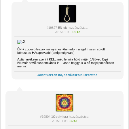
#19827
EN-ek
hozzászólása:
2015.01.05.
18:12
ÉN + zugevő leszek minnyá, és +támadom a éjjel frissen sütött
kókussos HArapnivalót! (amíg még van:)
Aztán mlékeim szerint KELL még lenni a hűtő méjén 1/2üveg Egri
Bikavér nevű esszenciának is… asse haggyuk a zé majd pocsékban
menni;)
Jelentkezzen be, ha válaszolni szeretne
#19804
1Optimista
hozzászólása:
2015.01.03.
16:43