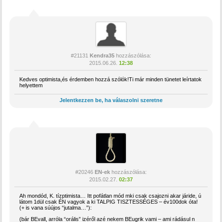
#21131
Kendra35
hozzászólása:
2015.06.26.
12:38
Kedves optimista,és érdemben hozzá szólók!Ti már minden tünetet leírtatok
helyettem
Jelentkezzen be, ha válaszolni szeretne
#20246
EN-ek
hozzászólása:
2015.02.27.
02:37
Ah mondód, K. tízptimista… Itt pofátlan mód mki csak csajozni akar járide, ú
látom 1dül csak ÉN vagyok a ki TALPIG TISZTESSÉGES – év100dok óta!
(+ is vana súújos “jutalma…”):
(bár BEvall, arróla “orális” izéről azé nekem BEugrik vami – ami rádásul n