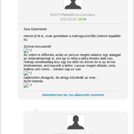
#20276
Peter23
hozzászólása:
2015.03.03.
14:34
Szia Optomista!
nekem jó itt is, csak gondoltam a mail egyszerűbb (nekem legalább
is).
Szóval visszaestél
Az velem is előfordul, aztán ez persze megint odatesz egy adaggal
az önbizalmamnak is, ami így is néha a béka feneke alatt van.
Holnap remélhetőleg lesz egy kis időm és leírom én is az én kis
történetemet, ami hasonlít a tiédre. Lassan megint délután, este,
kellene sört venni… minden nap ez van
napközben elvagyok, de ahogy közeledik az este…
Azért kitartás.
Jelentkezzen be, ha válaszolni szeretne