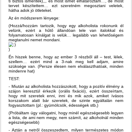
ti biztos ismeritek),,, és most ismét elhatároztam…, de most
tervet készítettem… ezt szeretném megosztani veletek,
hátha adok jó ötleteket.
Az én módszerem lényege:
(Hozzá/hozzám tartozik, hogy egy alkoholista rokonunk él
velünk, ezért a hűtő állandóan tele van italokkal és
folyamatosan kínálgat is velük… legalább van lehetőségem
megtanulni nemet mondani.
)
Én hiszek benne, hogy az ember 3 részből áll – test, lélek,
szellem… ezért mind a 3-nak meg kell adjam, amire
szüksége van. (Persze élesen nem elválaszthatóak, minden
mindenre hat)
TEST:
- Miután az alkoholista hozzászokott, hogy a pozitív élmény a
szájon keresztül érkezik (orális fixáció), ezért összeírtam,
hogy mit szeretek enni, inni és mik azok, amiket ívásos
korszakom alatt bár szeretek, de szinte egyáltalán nem
fogyasztottam (pl.: gyümölcsök, édességek stb,)
(Próbáltam úgy válogatni, hogy minél egészségesebb legyen
a lista, de ami nem megy, nem számít, az alkoholnál minden
egészségesebb)
- Aztán a netről összeszedtem, milyen természetes módon