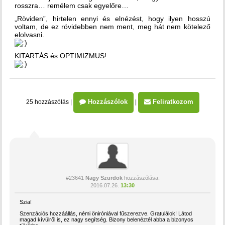
rosszra… remélem csak egyelőre…
„Röviden”, hirtelen ennyi és elnézést, hogy ilyen hosszú
voltam, de ez rövidebben nem ment, meg hát nem kötelező
elolvasni.
KITARTÁS és OPTIMIZMUS!
Hozzászólok
Feliratkozom
25 hozzászólás
|
|
#23641
Nagy Szurdok
hozzászólása:
2016.07.26.
13:30
Szia!
Szenzációs hozzáállás, némi öniróniával fűszerezve. Gratulálok! Látod
magad kívülről is, ez nagy segítség. Bizony belenéztél abba a bizonyos