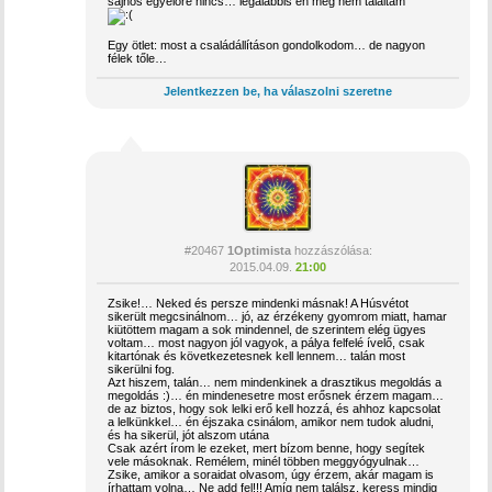
sajnos egyelőre nincs… legalábbis én még nem találtam
Egy ötlet: most a családállításon gondolkodom… de nagyon
félek tőle…
Jelentkezzen be, ha válaszolni szeretne
#20467
1Optimista
hozzászólása:
2015.04.09.
21:00
Zsike!… Neked és persze mindenki másnak! A Húsvétot
sikerült megcsinálnom… jó, az érzékeny gyomrom miatt, hamar
kiütöttem magam a sok mindennel, de szerintem elég ügyes
voltam… most nagyon jól vagyok, a pálya felfelé ívelő, csak
kitartónak és következetesnek kell lennem… talán most
sikerülni fog.
Azt hiszem, talán… nem mindenkinek a drasztikus megoldás a
megoldás :)… én mindenesetre most erősnek érzem magam…
de az biztos, hogy sok lelki erő kell hozzá, és ahhoz kapcsolat
a lelkünkkel… én éjszaka csinálom, amikor nem tudok aludni,
és ha sikerül, jót alszom utána
Csak azért írom le ezeket, mert bízom benne, hogy segítek
vele másoknak. Remélem, minél többen meggyógyulnak…
Zsike, amikor a soraidat olvasom, úgy érzem, akár magam is
írhattam volna… Ne add fel!!! Amíg nem találsz, keress mindig