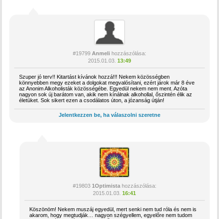
#19799
Anmeli
hozzászólása:
2015.01.03.
13:49
Szuper jó terv!! Kitartást kívánok hozzá!!! Nekem közösségben
könnyebben megy ezeket a dolgokat megvalósítani, ezért járok már 8 éve
az Anonim Alkoholisták közösségébe. Egyedül nekem nem ment. Azóta
nagyon sok új barátom van, akik nem kínálnak alkohollal, őszintén élik az
életüket. Sok sikert ezen a csodálatos úton, a józanság útján!
Jelentkezzen be, ha válaszolni szeretne
#19803
1Optimista
hozzászólása:
2015.01.03.
16:41
Köszönöm! Nekem muszáj egyedül, mert senki nem tud róla és nem is
akarom, hogy megtudják… nagyon szégyellem, egyelőre nem tudom