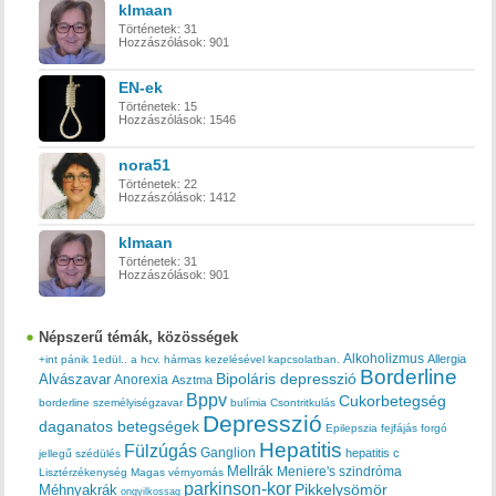
klmaan
Történetek:
31
Hozzászólások:
901
EN-ek
Történetek:
15
Hozzászólások:
1546
nora51
Történetek:
22
Hozzászólások:
1412
klmaan
Történetek:
31
Hozzászólások:
901
Népszerű témák, közösségek
Alkoholizmus
Allergia
+int pánik
1edül..
a hcv. hármas kezelésével kapcsolatban.
Borderline
Bipoláris depresszió
Alvászavar
Anorexia
Asztma
Bppv
Cukorbetegség
borderline személyiségzavar
bulímia
Csontritkulás
Depresszió
daganatos betegségek
Epilepszia
fejfájás
forgó
Hepatitis
Fülzúgás
Ganglion
hepatitis c
jellegű szédülés
Mellrák
Meniere's szindróma
Lisztérzékenység
Magas vérnyomás
parkinson-kor
Méhnyakrák
Pikkelysömör
ongyilkossag