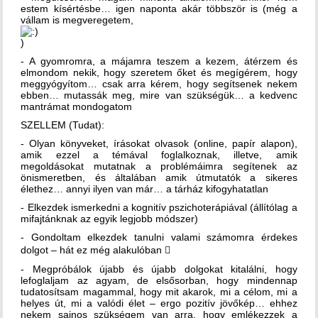
estem kísértésbe… igen naponta akár többször is (még a
vállam is megveregetem,
)
- A gyomromra, a májamra teszem a kezem, átérzem és
elmondom nekik, hogy szeretem őket és megígérem, hogy
meggyógyítom… csak arra kérem, hogy segítsenek nekem
ebben… mutassák meg, mire van szükségük… a kedvenc
mantrámat mondogatom
SZELLEM (Tudat):
- Olyan könyveket, írásokat olvasok (online, papír alapon),
amik ezzel a témával foglalkoznak, illetve, amik
megoldásokat mutatnak a problémáimra segítenek az
önismeretben, és általában amik útmutatók a sikeres
élethez… annyi ilyen van már… a tárház kifogyhatatlan
- Elkezdek ismerkedni a kognitív pszichoterápiával (állítólag a
mifajtánknak az egyik legjobb módszer)
- Gondoltam elkezdek tanulni valami számomra érdekes
dolgot – hát ez még alakulóban 
- Megpróbálok újabb és újabb dolgokat kitalálni, hogy
lefoglaljam az agyam, de elsősorban, hogy mindennap
tudatosítsam magammal, hogy mit akarok, mi a célom, mi a
helyes út, mi a valódi élet – ergo pozitív jövőkép… ehhez
nekem sajnos szükségem van arra, hogy emlékezzek a