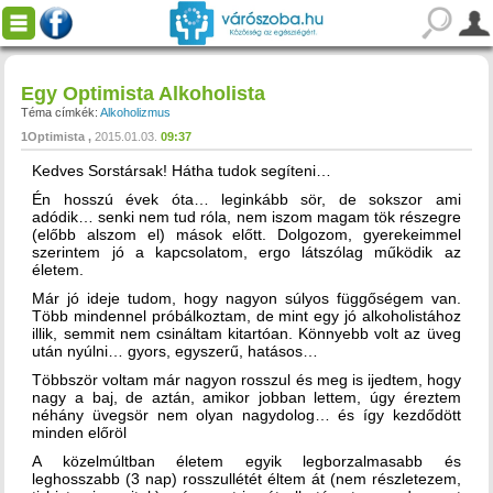
Egy Optimista Alkoholista
Téma címkék:
Alkoholizmus
1Optimista
2015.01.03.
09:37
Kedves Sorstársak! Hátha tudok segíteni…
Én hosszú évek óta… leginkább sör, de sokszor ami
adódik… senki nem tud róla, nem iszom magam tök részegre
(előbb alszom el) mások előtt. Dolgozom, gyerekeimmel
szerintem jó a kapcsolatom, ergo látszólag működik az
életem.
Már jó ideje tudom, hogy nagyon súlyos függőségem van.
Több mindennel próbálkoztam, de mint egy jó alkoholistához
illik, semmit nem csináltam kitartóan. Könnyebb volt az üveg
után nyúlni… gyors, egyszerű, hatásos…
Többször voltam már nagyon rosszul és meg is ijedtem, hogy
nagy a baj, de aztán, amikor jobban lettem, úgy éreztem
néhány üvegsör nem olyan nagydolog… és így kezdődött
minden előröl
A közelmúltban életem egyik legborzalmasabb és
leghosszabb (3 nap) rosszullétét éltem át (nem részletezem,