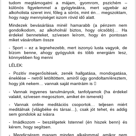
tudom megtámogatni a májam, gyomrom, pszichém –
különös figyelemmel a gyógyteákra, mert ugyebár az
alkoholista szeret inni, főleg a sörös, mint én… megszoktam,
hogy nagy mennyiséget iszom rövid idő alatt.
Mindezek bevásárlása minél hamarabb (a pénzem nem
gondolkodom, az alkoholnál biztos, hogy olcsóbb)… Ha
érdekel benneteket, szívesen leírom, hogy én pontosan
miket vásároltam össze
- Sport – ez a legnehezebb, mert iszonyú lusta vagyok, de
bízom benne, ahogy gyógyulok és több energiám lesz,
könnyebben fog menni
LÉLEK:
- Pozitív megerősítések, zenék hallgatása, mondogatása,
éneklése – netről letöltöttem, amiről úgy gondoltam/éreztem,
hogy jók nekem… vannak saját mantráim is 
- Vannak ingyenes tanulmányok, tanfolyamok (ha érdekel
valakit, szívesen megosztom, amiket én ismerek)
- Vannak online meditációs csoportok… teljesen miért
meditálnak (világbéke és társai…), csak jót tehet, és addig
sem gondolok az ivásra
- Imádkozom – beszélgetek Istennel (én hiszek benn) és
kérem, hogy segítsen.
- Megdicsérem magam minden alkalommal, amikor nem