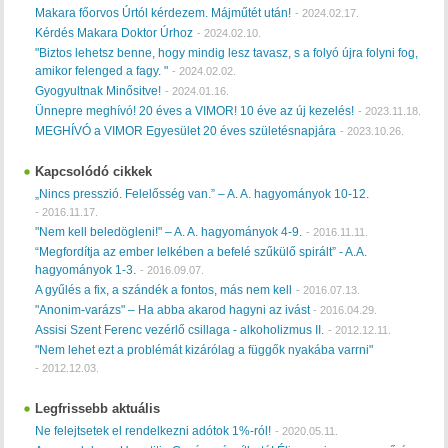
Makara főorvos Úrtól kérdezem. Májműtét után!
-
2024.02.17.
Kérdés Makara Doktor Úrhoz
-
2024.02.10.
"Biztos lehetsz benne, hogy mindig lesz tavasz, s a folyó újra folyni fog,
amikor felenged a fagy. "
-
2024.02.02.
Gyogyultnak Minősitve!
-
2024.01.16.
Ünnepre meghívó! 20 éves a VIMOR! 10 éve az új kezelés!
-
2023.11.18.
MEGHÍVÓ a VIMOR Egyesület 20 éves születésnapjára
-
2023.10.26.
Kapcsolódó cikkek
„Nincs presszió. Felelősség van.” – A. A. hagyományok 10-12.
-
2016.11.17.
"Nem kell beledögleni!" – A. A. hagyományok 4-9.
-
2016.11.11.
“Megfordítja az ember lelkében a befelé szűkülő spirált” - A.A.
hagyományok 1-3.
-
2016.09.07.
A gyűlés a fix, a szándék a fontos, más nem kell
-
2016.07.13.
"Anonim-varázs" – Ha abba akarod hagyni az ivást
-
2016.04.29.
Assisi Szent Ferenc vezérlő csillaga - alkoholizmus II.
-
2012.12.11.
"Nem lehet ezt a problémát kizárólag a függők nyakába varrni"
-
2012.12.03.
Legfrissebb aktuális
Ne felejtsetek el rendelkezni adótok 1%-ról!
-
2020.05.11.