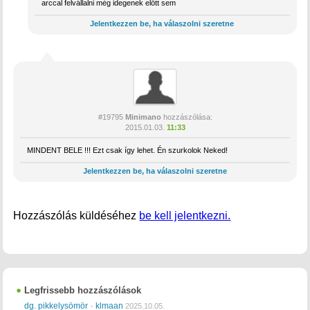
arccal felvállalni még idegenek előtt sem
Jelentkezzen be, ha válaszolni szeretne
#19795
Minimano
hozzászólása:
2015.01.03.
11:33
MINDENT BELE !!! Ezt csak így lehet. Én szurkolok Neked!
Jelentkezzen be, ha válaszolni szeretne
Hozzászólás küldéséhez
be kell jelentkezni.
Legfrissebb hozzászólások
dg. pikkelysömör
klmaan
-
2025.10.05.