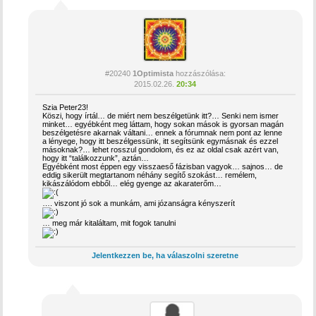
#20240
1Optimista
hozzászólása:
2015.02.26.
20:34
Szia Peter23!
Köszi, hogy írtál… de miért nem beszélgetünk itt?… Senki nem ismer
minket… egyébként meg láttam, hogy sokan mások is gyorsan magán
beszélgetésre akarnak váltani… ennek a fórumnak nem pont az lenne
a lényege, hogy itt beszélgessünk, itt segítsünk egymásnak és ezzel
másoknak?… lehet rosszul gondolom, és ez az oldal csak azért van,
hogy itt “találkozzunk”, aztán…
Egyébként most éppen egy visszaeső fázisban vagyok… sajnos… de
eddig sikerült megtartanom néhány segítő szokást… remélem,
kikászálódom ebből… elég gyenge az akaraterőm…
…. viszont jó sok a munkám, ami józanságra kényszerít
… meg már kitaláltam, mit fogok tanulni
Jelentkezzen be, ha válaszolni szeretne