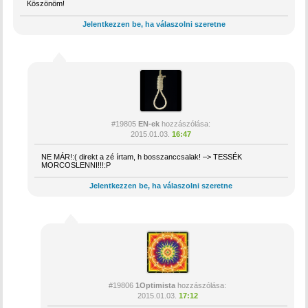
Köszönöm!
Jelentkezzen be, ha válaszolni szeretne
#19805
EN-ek
hozzászólása:
2015.01.03.
16:47
NE MÁR!:( direkt a zé írtam, h bosszanccsalak! –> TESSÉK
MORCOSLENNI!!!:P
Jelentkezzen be, ha válaszolni szeretne
#19806
1Optimista
hozzászólása:
2015.01.03.
17:12