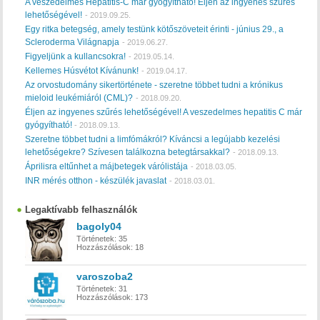
A veszedelmes Hepatitis-C már gyógyítható! Éljen az ingyenes szűrés
lehetőségével!
-
2019.09.25.
Egy ritka betegség, amely testünk kötőszöveteit érinti - június 29., a
Scleroderma Világnapja
-
2019.06.27.
Figyeljünk a kullancsokra!
-
2019.05.14.
Kellemes Húsvétot Kívánunk!
-
2019.04.17.
Az orvostudomány sikertörténete - szeretne többet tudni a krónikus
mieloid leukémiáról (CML)?
-
2018.09.20.
Éljen az ingyenes szűrés lehetőségével! A veszedelmes hepatitis C már
gyógyítható!
-
2018.09.13.
Szeretne többet tudni a limfómákról? Kíváncsi a legújabb kezelési
lehetőségekre? Szívesen találkozna betegtársakkal?
-
2018.09.13.
Áprilisra eltűnhet a májbetegek várólistája
-
2018.03.05.
INR mérés otthon - készülék javaslat
-
2018.03.01.
Legaktívabb felhasználók
bagoly04
Történetek:
35
Hozzászólások:
18
varoszoba2
Történetek:
31
Hozzászólások:
173