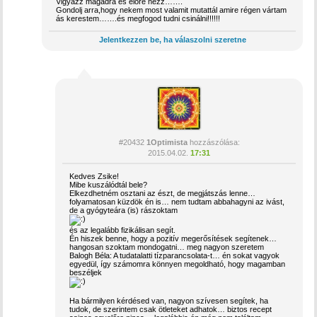
Vigyázz magadra és előre nézz…….
Gondolj arra,hogy nekem most valamit mutattál amire régen vártam
ás kerestem…….és megfogod tudni csinálni!!!!!!
Jelentkezzen be, ha válaszolni szeretne
#20432
1Optimista
hozzászólása:
2015.04.02.
17:31
Kedves Zsike!
Mibe kuszálódtál bele?
Elkezdhetném osztani az észt, de megjátszás lenne…
folyamatosan küzdök én is… nem tudtam abbahagyni az ivást,
de a gyógyteára (is) rászoktam
és az legalább fizikálisan segít.
Én hiszek benne, hogy a pozitív megerősítések segítenek…
hangosan szoktam mondogatni… meg nagyon szeretem
Balogh Béla: A tudatalatti tízparancsolata-t… én sokat vagyok
egyedül, így számomra könnyen megoldható, hogy magamban
beszéljek
Ha bármilyen kérdésed van, nagyon szívesen segítek, ha
tudok, de szerintem csak ötleteket adhatok… biztos recept