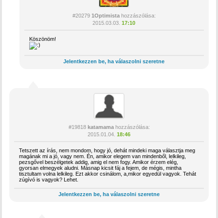
#20279
1Optimista
hozzászólása:
2015.03.03.
17:10
Köszönöm!
Jelentkezzen be, ha válaszolni szeretne
#19818
katamama
hozzászólása:
2015.01.04.
18:46
Tetszett az írás, nem mondom, hogy jó, dehát mindeki maga választja meg
magának mi a jó, vagy nem. Én, amikor elegem van mindenből, lelkileg,
pezsgővel beszélgetek addig, amig el nem fogy. Amikor érzem elég,
gyorsan elmegyek aludni. Másnap kicsit fáj a fejem, de mégis, mintha
tisztultam volna lelkileg. Ezt akkor csinálom, a,mikor egyedül vagyok. Tehát
zúgívó is vagyok? Lehet.
Jelentkezzen be, ha válaszolni szeretne