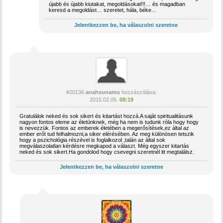
újabb és újabb kiutakat, megoldásokat!!!… és magadban
keresd a megoldást… szeretet, hála, béke…
Jelentkezzen be, ha válaszolni szeretne
#20136
anahsunamu
hozzászólása:
2015.02.05.
08:19
Gratulálok neked és sok sikert és kitartást hozzá.A saját spiritualitásunk
nagyon fontos eleme az életünknek, még ha nem is tudunk róla hogy hogy
is nevezzük. Fontos az emberek életében a megerősítések,ez által az
ember erőt tud felhalmozni,a siker elérésében. Az meg különösen tetszik
hogy a pszichológia részével is foglalkozol ,talán az által sok
megválaszolatlan kérdésre megkapod a választ. Még egyszer kitartás
neked és sok sikert.Ha gondolod hogy csevegni szeretnél itt megtalálsz.
Jelentkezzen be, ha válaszolni szeretne