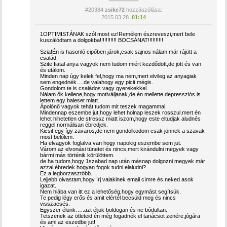
#20384
zsike72
hozzászólása:
2015.03.28.
01:14
1OPTIMISTÁNAK szól most ez!Remélem észreveszi,mert bele
kuszálódtam a dolgokba!!!!!!!!!!! BOCSÁNAT!!!!!!!!!!
Szia!Én is hasonló cipőben járok,csak sajnos nálam már rájött a
család.
Szite fiatal anya vagyok nem tudom miért kezdődött,de jött és van
és utálom.
Minden nap úgy kelek fel,hogy ma nem,mert elvileg az anyagiak
sem engednék….de valahogy egy picit mégis.
Gondolom te is családos vagy gyerekekkel.
Nálam ők kellene,hogy motiváljanak,de én mellette depressziós is
lettem egy baleset miatt.
Ápolónő vagyok tehát tudom mit teszek magammal.
Mindennap eszembe jut,hogy lehet holnap leszek rosszul,mert én
lehet hihetetlen de stressz miatt iszom,hogy este eltudjak aludnés
reggel normálisan ébredjek.
Kicsit egy így zavaros,de nem gondolkodom csak jönnek a szavak
most belőlem.
Ha elvagyok foglalva van hogy napokig eszembe sem jut.
Várom az elvonási tünetet és nincs,mert kirándulni megyek vagy
bármi más történik körülöttem.
de ha tudom,hogy 1szabad nap után másnap dolgozni megyek már
azzal ébredek hogyan fogok tudni elaludni?
Ez a legborzasztóbb.
Lejjebb olvastam,hogy írj valakinek email címre és neked asok
igazat.
Nem hiába van itt ez a lehetőség,hogy egymást segítsük.
Te pedig légy erős és amit elértél becsüld meg és nincs
visszaesés.
Egyszer élünk…..azt éljük boldogan és ne bódultan.
Tetszenek az ötleteid én még fogadnék el tanácsot zenére,jógára
és ami az eszedbe jut!