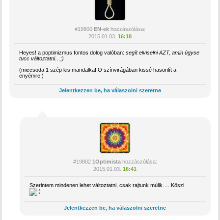
#19800
EN-ek
hozzászólása:
2015.01.03.
16:18
Heyes! a poptimizmus fontos dolog valóban:
segít elviselni AZT, amin úgyse
tucc változtatni…;)
(miccsoda 1 szép kis mandalka!:O színvirágában kissé hasonlít a
enyémre:)
Jelentkezzen be, ha válaszolni szeretne
#19802
1Optimista
hozzászólása:
2015.01.03.
16:41
Szerintem mindenen lehet változtatni, csak rajtunk múlik…. Köszi
Jelentkezzen be, ha válaszolni szeretne