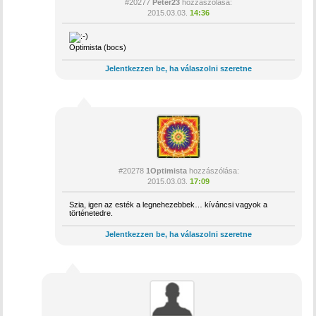
#20277
Peter23
hozzászólása:
2015.03.03.
14:36
Optimista (bocs)
Jelentkezzen be, ha válaszolni szeretne
#20278
1Optimista
hozzászólása:
2015.03.03.
17:09
Szia, igen az esték a legnehezebbek… kíváncsi vagyok a
történetedre.
Jelentkezzen be, ha válaszolni szeretne