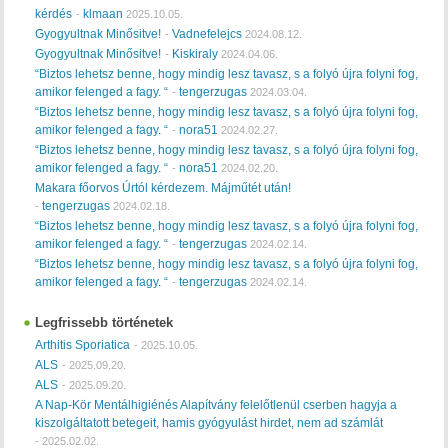
kérdés
klmaan
-
2025.10.05.
Gyogyultnak Minősitve!
Vadnefelejcs
-
2024.08.12.
Gyogyultnak Minősitve!
Kiskiraly
-
2024.04.06.
“Biztos lehetsz benne, hogy mindig lesz tavasz, s a folyó újra folyni fog,
amikor felenged a fagy. “
tengerzugas
-
2024.03.04.
“Biztos lehetsz benne, hogy mindig lesz tavasz, s a folyó újra folyni fog,
amikor felenged a fagy. “
nora51
-
2024.02.27.
“Biztos lehetsz benne, hogy mindig lesz tavasz, s a folyó újra folyni fog,
amikor felenged a fagy. “
nora51
-
2024.02.20.
Makara főorvos Úrtól kérdezem. Májműtét után!
tengerzugas
-
2024.02.18.
“Biztos lehetsz benne, hogy mindig lesz tavasz, s a folyó újra folyni fog,
amikor felenged a fagy. “
tengerzugas
-
2024.02.14.
“Biztos lehetsz benne, hogy mindig lesz tavasz, s a folyó újra folyni fog,
amikor felenged a fagy. “
tengerzugas
-
2024.02.14.
Legfrissebb történetek
Arthitis Sporiatica
-
2025.10.05.
ALS
-
2025.09.20.
ALS
-
2025.09.20.
A Nap-Kör Mentálhigiénés Alapítvány felelőtlenül cserben hagyja a
kiszolgáltatott betegeit, hamis gyógyulást hirdet, nem ad számlát
-
2025.02.02.