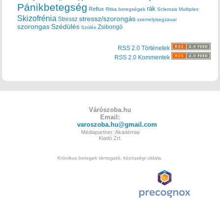
Pánikbetegség
rák
Reflux
Ritka betegségek
Sclerosis Multiplex
Skizofrénia
stressz/szorongás
Stressz
szemelyisegzavar
szorongas
Szédülés
Zsibongó
Szülés
RSS 2.0 Történetek
RSS 2.0 Kommentek
Várószoba.hu
Email:
varoszoba.hu@gmail.com
Médiapartner: Akadémiai
Kiadó Zrt.
Krónikus betegek támogató, közösségi oldala.