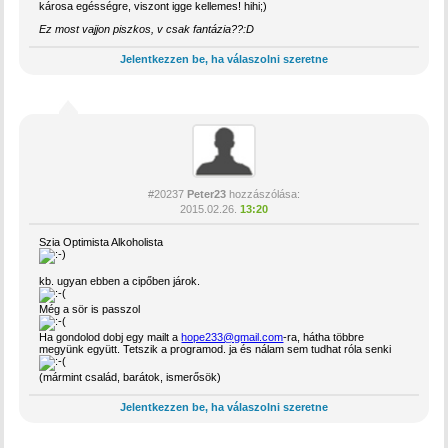
károsa egésségre, viszont igge kellemes! hihi;)
Ez most vajjon piszkos, v csak fantázia??:D
Jelentkezzen be, ha válaszolni szeretne
#20237
Peter23
hozzászólása:
2015.02.26.
13:20
Szia Optimista Alkoholista
kb. ugyan ebben a cipőben járok.
Még a sör is passzol
Ha gondolod dobj egy mailt a
hope233@gmail.com
-ra, hátha többre
megyünk együtt. Tetszik a programod. ja és nálam sem tudhat róla senki
(mármint család, barátok, ismerősök)
Jelentkezzen be, ha válaszolni szeretne