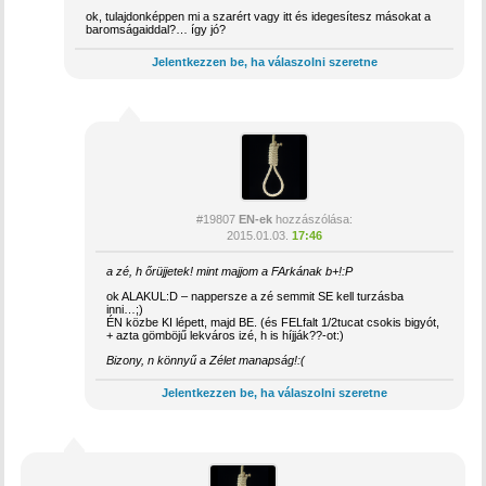
ok, tulajdonképpen mi a szarért vagy itt és idegesítesz másokat a
baromságaiddal?… így jó?
Jelentkezzen be, ha válaszolni szeretne
#19807
EN-ek
hozzászólása:
2015.01.03.
17:46
a zé, h őrüjjetek! mint majjom a FArkának b+!:P
ok ALAKUL:D – nappersze a zé semmit SE kell turzásba
inni…;)
ÉN közbe KI lépett, majd BE. (és FELfalt 1/2tucat csokis bigyót,
+ azta gömböjű lekváros izé, h is híjják??-ot:)
Bizony, n könnyű a Zélet manapság!:(
Jelentkezzen be, ha válaszolni szeretne