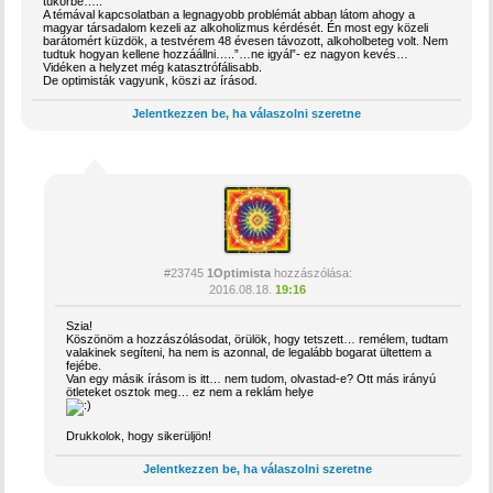
tükörbe…..
A témával kapcsolatban a legnagyobb problémát abban látom ahogy a
magyar társadalom kezeli az alkoholizmus kérdését. Én most egy közeli
barátomért küzdök, a testvérem 48 évesen távozott, alkoholbeteg volt. Nem
tudtuk hogyan kellene hozzáállni…..”…ne igyál”- ez nagyon kevés…
Vidéken a helyzet még katasztrófálisabb.
De optimisták vagyunk, köszi az írásod.
Jelentkezzen be, ha válaszolni szeretne
#23745
1Optimista
hozzászólása:
2016.08.18.
19:16
Szia!
Köszönöm a hozzászólásodat, örülök, hogy tetszett… remélem, tudtam
valakinek segíteni, ha nem is azonnal, de legalább bogarat ültettem a
fejébe.
Van egy másik írásom is itt… nem tudom, olvastad-e? Ott más irányú
ötleteket osztok meg… ez nem a reklám helye
Drukkolok, hogy sikerüljön!
Jelentkezzen be, ha válaszolni szeretne