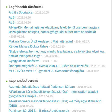
Legfrissebb történetek
Arthitis Sporiatica
-
2025.10.05.
ALS
-
2025.09.20.
ALS
-
2025.09.20.
A Nap-Kör Mentálhigiénés Alapítvány felelőtlenül cserben hagyja a
kiszolgáltatott betegeit, hamis gyógyulást hirdet, nem ad számlát
-
2025.02.02.
Makara főorvos Úrtól kérdezem. Májműtét után!
-
2024.02.17.
Kérdés Makara Doktor Úrhoz
-
2024.02.10.
"Biztos lehetsz benne, hogy mindig lesz tavasz, s a folyó újra folyni fog,
amikor felenged a fagy. "
-
2024.02.02.
Gyogyultnak Minősitve!
-
2024.01.16.
Ünnepre meghívó! 20 éves a VIMOR! 10 éve az új kezelés!
-
2023.11.18.
MEGHÍVÓ a VIMOR Egyesület 20 éves születésnapjára
-
2023.10.26.
Kapcsolódó cikkek
A zeneterápia áldásos hatásai Parkinson-kórban
-
2016.04.12.
A Parkinson-kór második felvonása (2. rész) – nem szájon át adott
gyógyszeres terápia
-
2015.04.10.
A Parkinson-kór második felvonása (1. rész) – A mély agyi stimuláció
(DBS)
-
2015.04.10.
Parkinson kór 2014. - III. rész, A gyógyszerek
-
2014.09.08.