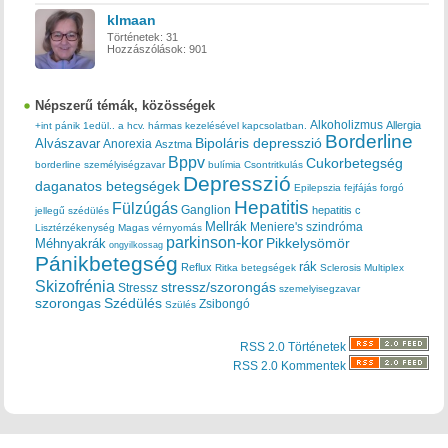
klmaan
Történetek:
31
Hozzászólások:
901
Népszerű témák, közösségek
Alkoholizmus
Allergia
+int pánik
1edül..
a hcv. hármas kezelésével kapcsolatban.
Borderline
Bipoláris depresszió
Alvászavar
Anorexia
Asztma
Bppv
Cukorbetegség
borderline személyiségzavar
bulímia
Csontritkulás
Depresszió
daganatos betegségek
Epilepszia
fejfájás
forgó
Hepatitis
Fülzúgás
Ganglion
hepatitis c
jellegű szédülés
Mellrák
Meniere's szindróma
Lisztérzékenység
Magas vérnyomás
parkinson-kor
Méhnyakrák
Pikkelysömör
ongyilkossag
Pánikbetegség
rák
Reflux
Ritka betegségek
Sclerosis Multiplex
Skizofrénia
stressz/szorongás
Stressz
szemelyisegzavar
szorongas
Szédülés
Zsibongó
Szülés
RSS 2.0 Történetek
RSS 2.0 Kommentek