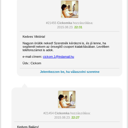
#21455
Cickomka
hozzászólása:
2015.08.23.
22:31
Kedves Viktöria!
Nagyon örülök neked! Szeretnék kérdezni is, és jó lenne, ha
segítenél nekem az önsegítő csoport kialakításában. Levélben
telefonszámot is adok.
e-mail címem:
cickom.1@indamail.hu
Üdv.: Cickom
Jelentkezzen be, ha válaszolni szeretne
#21454
Cickomka
hozzászólása:
2015.08.23.
22:27
Kedves Balázs!