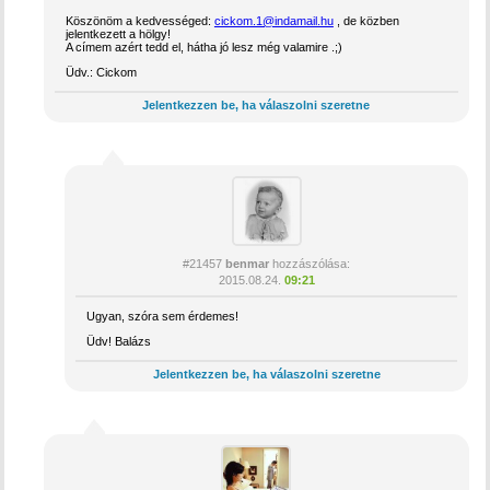
Köszönöm a kedvességed:
cickom.1@indamail.hu
, de közben
jelentkezett a hölgy!
A címem azért tedd el, hátha jó lesz még valamire .;)
Üdv.: Cickom
Jelentkezzen be, ha válaszolni szeretne
#21457
benmar
hozzászólása:
2015.08.24.
09:21
Ugyan, szóra sem érdemes!
Üdv! Balázs
Jelentkezzen be, ha válaszolni szeretne