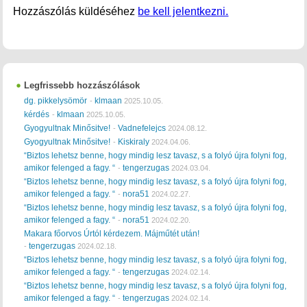
Hozzászólás küldéséhez
be kell jelentkezni.
Legfrissebb hozzászólások
dg. pikkelysömör
klmaan
-
2025.10.05.
kérdés
klmaan
-
2025.10.05.
Gyogyultnak Minősitve!
Vadnefelejcs
-
2024.08.12.
Gyogyultnak Minősitve!
Kiskiraly
-
2024.04.06.
“Biztos lehetsz benne, hogy mindig lesz tavasz, s a folyó újra folyni fog,
amikor felenged a fagy. “
tengerzugas
-
2024.03.04.
“Biztos lehetsz benne, hogy mindig lesz tavasz, s a folyó újra folyni fog,
amikor felenged a fagy. “
nora51
-
2024.02.27.
“Biztos lehetsz benne, hogy mindig lesz tavasz, s a folyó újra folyni fog,
amikor felenged a fagy. “
nora51
-
2024.02.20.
Makara főorvos Úrtól kérdezem. Májműtét után!
tengerzugas
-
2024.02.18.
“Biztos lehetsz benne, hogy mindig lesz tavasz, s a folyó újra folyni fog,
amikor felenged a fagy. “
tengerzugas
-
2024.02.14.
“Biztos lehetsz benne, hogy mindig lesz tavasz, s a folyó újra folyni fog,
amikor felenged a fagy. “
tengerzugas
-
2024.02.14.