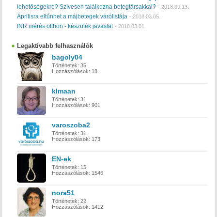
lehetőségekre? Szívesen találkozna betegtársakkal?
-
2018.09.13.
Áprilisra eltűnhet a májbetegek várólistája
-
2018.03.05.
INR mérés otthon - készülék javaslat
-
2018.03.01.
Legaktívabb felhasználók
bagoly04
Történetek:
35
Hozzászólások:
18
klmaan
Történetek:
31
Hozzászólások:
901
varoszoba2
Történetek:
31
Hozzászólások:
173
EN-ek
Történetek:
15
Hozzászólások:
1546
nora51
Történetek:
22
Hozzászólások:
1412