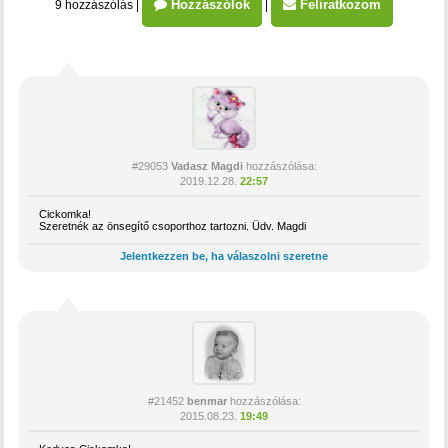
Hozzászólok
Feliratkozom
9 hozzászólás
|
|
#29053
Vadasz Magdi
hozzászólása:
2019.12.28.
22:57
Cickomka!
Szeretnék az önsegítő csoporthoz tartozni. Üdv. Magdi
Jelentkezzen be, ha válaszolni szeretne
#21452
benmar
hozzászólása:
2015.08.23.
19:49