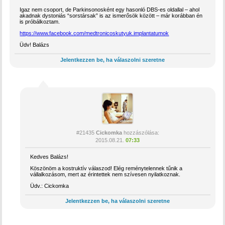
Igaz nem csoport, de Parkinsonosként egy hasonló DBS-es oldallal – ahol
akadnak dystoniás “sorstársak” is az ismerősök között – már korábban én
is próbálkoztam.
https://www.facebook.com/medtronicoskutyuk.implantatumok
Üdv! Balázs
Jelentkezzen be, ha válaszolni szeretne
#21435
Cickomka
hozzászólása:
2015.08.21.
07:33
Kedves Balázs!
Köszönöm a kostruktív válaszod! Elég reménytelennek tűnik a
vállalkozásom, mert az érintettek nem szívesen nyilatkoznak.
Üdv.: Cickomka
Jelentkezzen be, ha válaszolni szeretne