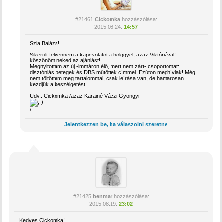
#21461
Cickomka
hozzászólása:
2015.08.24.
14:57
Szia Balázs!
Sikerült felvennem a kapcsolatot a hölggyel, azaz Viktóriával!
köszönöm neked az ajánlást!
Megnyitottam az új -immáron élő, mert nem zárt- csoportomat:
disztóniás betegek és DBS műtőttek címmel. Ezúton meghívlak! Még
nem töltöttem meg tartalommal, csak leírása van, de hamarosan
kezdjük a beszélgetést.
Üdv.: Cickomka /azaz Karainé Váczi Gyöngyi
/
Jelentkezzen be, ha válaszolni szeretne
#21425
benmar
hozzászólása:
2015.08.19.
23:02
Kedves Cickomka!