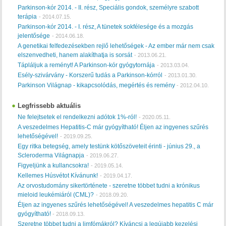
Parkinson-kór 2014. - II. rész, Speciális gondok, személyre szabott
terápia
-
2014.07.15.
Parkinson-kór 2014. - I. rész, A tünetek sokfélesége és a mozgás
jelentősége
-
2014.06.18.
A genetikai felfedezésekben rejlő lehetőségek - Az ember már nem csak
elszenvedheti, hanem alakíthatja is sorsát
-
2013.06.21.
Tápláljuk a reményt! A Parkinson-kór gyógytornája
-
2013.03.04.
Esély-szivárvány - Korszerű tudás a Parkinson-kórról
-
2013.01.30.
Parkinson Világnap - kikapcsolódás, megértés és remény
-
2012.04.10.
Legfrissebb aktuális
Ne felejtsetek el rendelkezni adótok 1%-ról!
-
2020.05.11.
A veszedelmes Hepatitis-C már gyógyítható! Éljen az ingyenes szűrés
lehetőségével!
-
2019.09.25.
Egy ritka betegség, amely testünk kötőszöveteit érinti - június 29., a
Scleroderma Világnapja
-
2019.06.27.
Figyeljünk a kullancsokra!
-
2019.05.14.
Kellemes Húsvétot Kívánunk!
-
2019.04.17.
Az orvostudomány sikertörténete - szeretne többet tudni a krónikus
mieloid leukémiáról (CML)?
-
2018.09.20.
Éljen az ingyenes szűrés lehetőségével! A veszedelmes hepatitis C már
gyógyítható!
-
2018.09.13.
Szeretne többet tudni a limfómákról? Kíváncsi a legújabb kezelési