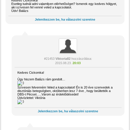
Kedves Cickomka!
Esetleg tudnál adni valamilyen elérhetőséget? Ismerek egy kedves hölgyet,
aki szívesen fel venné veled a kapcsolatot.
Üdv! Balázs
Jelentkezzen be, ha válaszolni szeretne
#21453
Viktoria82
hozzászólása:
2015.08.23.
20:03
Kedves Cickomka!
Úgy hiszem Balázs rám gondolt…
Szívesen felvenném Veled a kapcsolatot! Én is 20 éve szenvedek a
disztóniás betegségben, októberben lesz 7 éve , hogy beültették a
DBS-t Pécset…..Várom az érdeklődésedet!
Üdvözlettel: Viktória
Jelentkezzen be, ha válaszolni szeretne