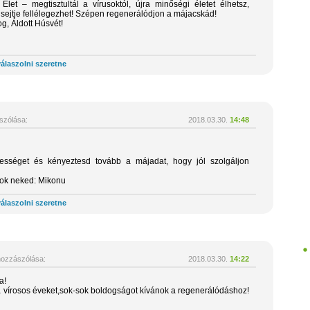
let – megtisztultál a vírusoktól, újra minőségi életet élhetsz,
sejtje fellélegezhet! Szépen regenerálódjon a májacskád!
g, Áldott Húsvét!
álaszolni szeretne
szólása:
2018.03.30.
14:48
ességet és kényeztesd tovább a májadat, hogy jól szolgáljon
nok neked: Mikonu
álaszolni szeretne
ozzászólása:
2018.03.30.
14:22
a!
a vírosos éveket,sok-sok boldogságot kívánok a regenerálódáshoz!