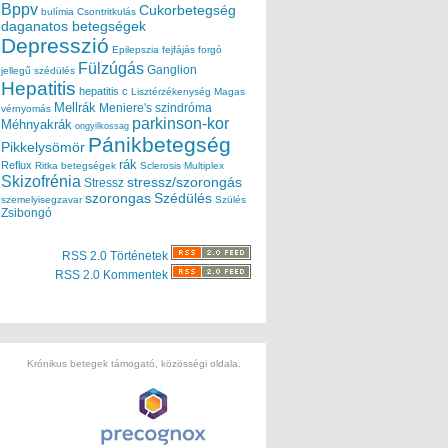
Bppv
Cukorbetegség
bulímia
Csontritkulás
daganatos betegségek
Depresszió
Epilepszia
fejfájás
forgó
Fülzúgás
Ganglion
jellegű szédülés
Hepatitis
hepatitis c
Lisztérzékenység
Magas
Mellrák
Meniere's szindróma
vérnyomás
parkinson-kor
Méhnyakrák
ongyilkossag
Pánikbetegség
Pikkelysömör
rák
Reflux
Ritka betegségek
Sclerosis Multiplex
Skizofrénia
stressz/szorongás
Stressz
szorongas
Szédülés
szemelyisegzavar
Szülés
Zsibongó
RSS 2.0 Történetek
RSS 2.0 Kommentek
Krónikus betegek támogató, közösségi oldala.