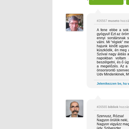
#26567
museto
hozzá
A fene ebbe a sok 
gyógyul! Ezt az öröm
ennyi sorstársnak s
válni. Mi “régiek” m
hajunk kinőtt ugya
küszködik, én meg a
Szóval nagy áldás a
napokban voltam a
beszélgetni, és ő ú
a megelőzés. Az a h
önsorsrontó szenvedé
Udv Mindenkinek, M
Jelentkezzen be, ha v
#26565
bibliok
hozzás
Szervusz, Rózsa!
Nagyon örülök neki, 
Nagyon vigyázz mag
üdv, Szilveszter