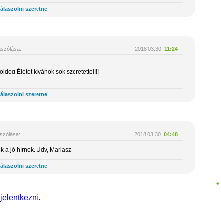
álaszolni szeretne
szólása:
2018.03.30.
11:24
ldog Életet kívánok sok szeretettel!!!
álaszolni szeretne
szólása:
2018.03.30.
04:48
k a jó hírnek. Üdv, Mariasz
álaszolni szeretne
 jelentkezni.