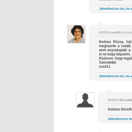
Jelentkezzen be, ha v
#26558
nora51
hozzás
Kedves Rózsa, hát
megnyerte a csatát
amit visszakaptál: a 
el se tudja képzelni,
Kívánom, hogy legyé
Szeretettel:
nora51
Jelentkezzen be, ha v
#26561
Rozsa6
Kedves Nóra!Kö
Jelentkezzen be