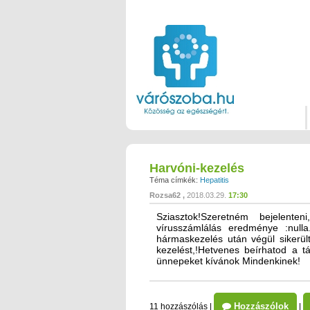
Harvóni-kezelés
Téma címkék:
Hepatitis
Rozsa62
2018.03.29.
17:30
Sziasztok!Szeretném bejelente
vírusszámlálás eredménye :nulla.
hármaskezelés után végül sikerü
kezelést,!Hetvenes beírhatod a t
ünnepeket kívánok Mindenkinek!
Hozzászólok
11 hozzászólás
|
|