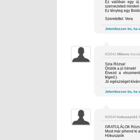
Ez valóban egy új É
szervezeted minden 
Ez tényleg egy Boldo
Szeretettel: Vera
Jelentkezzen be, ha v
#26541
Mikonu
hozzá
Szia Rózsa!
Örülök a jó hírnek!
Élvezd a vírusment
téged:).
Jó egészséget kívá
Jelentkezzen be, ha v
#26540
hokuszpok1
h
GRATULÁLOK Rózs
Most már pihend ki 
Hókuszpók