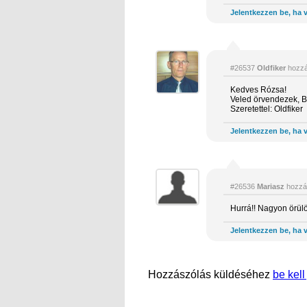
Jelentkezzen be, ha v
#26537
Oldfiker
hozzá
Kedves Rózsa!
Veled örvendezek, Bo
Szeretettel: Oldfiker
Jelentkezzen be, ha v
#26536
Mariasz
hozzá
Hurrá!! Nagyon örülö
Jelentkezzen be, ha v
Hozzászólás küldéséhez
be kell