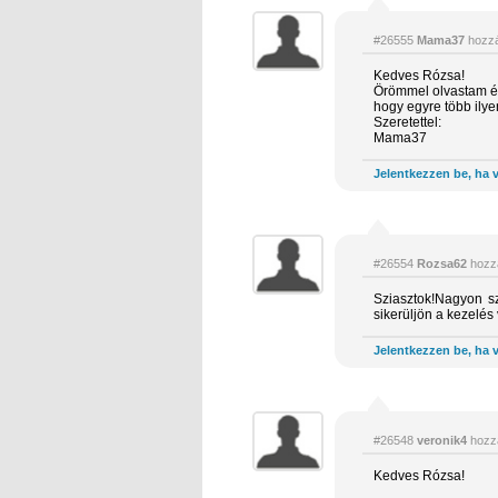
#26555
Mama37
hozzá
Kedves Rózsa!
Örömmel olvastam én 
hogy egyre több ilye
Szeretettel:
Mama37
Jelentkezzen be, ha v
#26554
Rozsa62
hozz
Sziasztok!Nagyon s
sikerüljön a kezelé
Jelentkezzen be, ha v
#26548
veronik4
hozz
Kedves Rózsa!