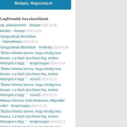
Belépés, Regisztráció
Legfrissebb hozzászólások
dg. pikkelysömör
klmaan
-
2025.10.05.
kérdés
klmaan
-
2025.10.05.
Gyogyultnak Minősitve!
Vadnefelejcs
-
2024.08.12.
Gyogyultnak Minősitve!
Kiskiraly
-
2024.04.06.
“Biztos lehetsz benne, hogy mindig lesz
tavasz, s a folyó újra folyni fog, amikor
felenged a fagy. “
tengerzugas
-
2024.03.04.
“Biztos lehetsz benne, hogy mindig lesz
tavasz, s a folyó újra folyni fog, amikor
felenged a fagy. “
nora51
-
2024.02.27.
“Biztos lehetsz benne, hogy mindig lesz
tavasz, s a folyó újra folyni fog, amikor
felenged a fagy. “
nora51
-
2024.02.20.
Makara főorvos Úrtól kérdezem. Májműtét
után!
tengerzugas
-
2024.02.18.
“Biztos lehetsz benne, hogy mindig lesz
tavasz, s a folyó újra folyni fog, amikor
felenged a fagy. “
tengerzugas
-
2024.02.14.