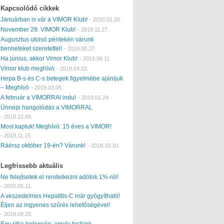
Kapcsolódó cikkek
Januárban is vár a VIMOR Klub!
-
2020.01.20.
November 29. VIMOR Klub!
-
2019.11.27.
Augusztus utolsó péntekén várunk
benneteket szeretettel!
-
2019.08.27.
Ha június, akkor Vimor Klub!
-
2019.06.11.
Vimor klub meghívó
-
2019.04.02.
Hepa B-s és C-s betegek figyelmébe ajánljuk
– Meghívó
-
2019.03.05.
A február a VIMORRAl indul
-
2019.01.24.
Ünnepi hangolódás a VIMORRAL
-
2018.12.04.
Most kaptuk! Meghívó: 15 éves a VIMOR!
-
2018.11.15.
Ráérsz október 19-én? Várunk!
-
2018.10.10.
Legfrissebb aktuális
Ne felejtsetek el rendelkezni adótok 1%-ról!
-
2020.05.11.
A veszedelmes Hepatitis-C már gyógyítható!
Éljen az ingyenes szűrés lehetőségével!
-
2019.09.25.
Egy ritka betegség, amely testünk