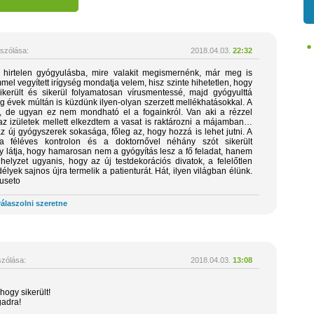
szólása:
2018.04.03.
22:32
hirtelen gyógyulásba, mire valakit megismernénk, már meg is
mel vegyített irígység mondatja velem, hisz szinte hihetetlen, hogy
ikerült és sikerül folyamatosan vírusmentessé, majd gyógyulttá
eg évek múltán is küzdünk ilyen-olyan szerzett mellékhatásokkal. A
n, de ugyan ez nem mondható el a fogainkról. Van aki a rézzel
z izületek mellett elkezdtem a vasat is raktározni a májamban…
z új gyógyszerek sokasága, főleg az, hogy hozzá is lehet jutni. A
 féléves kontrolon és a doktornővel néhány szót sikerült
gy látja, hogy hamarosan nem a gyógyítás lesz a fő feladat, hanem
elyzet ugyanis, hogy az új testdekorációs divatok, a felelőtlen
lyek sajnos újra termelik a patienturát. Hát, ilyen világban élünk.
useto
álaszolni szeretne
zólása:
2018.04.03.
13:08
hogy sikerült!
adra!