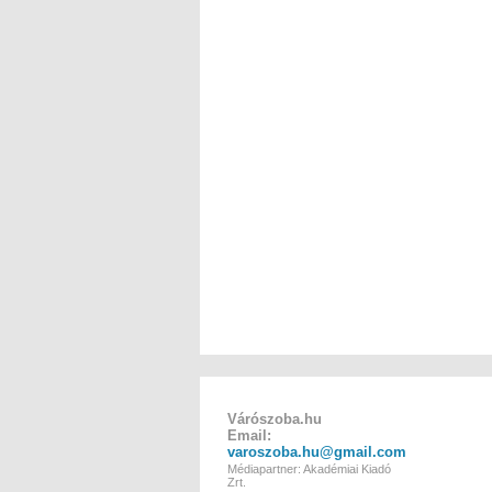
Várószoba.hu
Email:
varoszoba.hu@gmail.com
Médiapartner: Akadémiai Kiadó
Zrt.