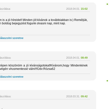
szólása:
2018.04.01.
15:02
is a jó híreidet! Minden jót kívánok a továbbiakban is:) Reméljük,
n boldog bejegyzést fogunk olvasni nap, mint nap.
álaszolni szeretne
ászólása:
2018.04.01.
08:49
zépen köszönöm a jó kívánságotokat!Kívánom,hogy Mindenkinek
s végén vírusmentessé válni!!!Üdv:Rózsa62
álaszolni szeretne
ászólása:
2018.03.31.
09:42