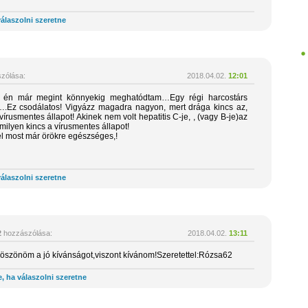
álaszolni szeretne
zólása:
2018.04.02.
12:01
 én már megint könnyekig meghatódtam…Egy régi harcostárs
….Ez csodálatos! Vigyázz magadra nagyon, mert drága kincs az,
vírusmentes állapot! Akinek nem volt hepatitis C-je, , (vagy B-je)az
 milyen kincs a vírusmentes állapot!
l most már örökre egészséges,!
álaszolni szeretne
2
hozzászólása:
2018.04.02.
13:11
szönöm a jó kívánságot,viszont kívánom!Szeretettel:Rózsa62
, ha válaszolni szeretne