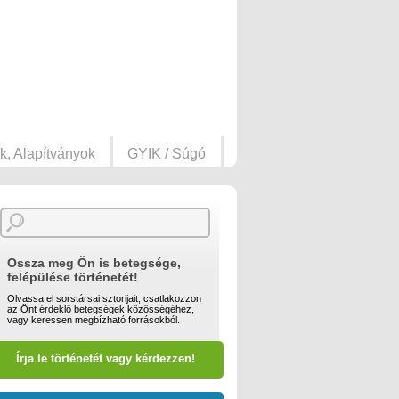
k, Alapítványok
GYIK / Súgó
Ossza meg Ön is betegsége,
felépülése történetét!
Olvassa el sorstársai sztorijait, csatlakozzon
az Önt érdeklő betegségek közösségéhez,
vagy keressen megbízható forrásokból.
Írja le történetét vagy kérdezzen!