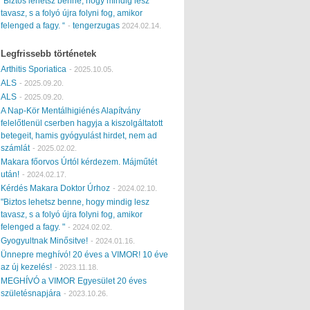
“Biztos lehetsz benne, hogy mindig lesz
tavasz, s a folyó újra folyni fog, amikor
felenged a fagy. “
tengerzugas
-
2024.02.14.
Legfrissebb történetek
Arthitis Sporiatica
-
2025.10.05.
ALS
-
2025.09.20.
ALS
-
2025.09.20.
A Nap-Kör Mentálhigiénés Alapítvány
felelőtlenül cserben hagyja a kiszolgáltatott
betegeit, hamis gyógyulást hirdet, nem ad
számlát
-
2025.02.02.
Makara főorvos Úrtól kérdezem. Májműtét
után!
-
2024.02.17.
Kérdés Makara Doktor Úrhoz
-
2024.02.10.
"Biztos lehetsz benne, hogy mindig lesz
tavasz, s a folyó újra folyni fog, amikor
felenged a fagy. "
-
2024.02.02.
Gyogyultnak Minősitve!
-
2024.01.16.
Ünnepre meghívó! 20 éves a VIMOR! 10 éve
az új kezelés!
-
2023.11.18.
MEGHÍVÓ a VIMOR Egyesület 20 éves
születésnapjára
-
2023.10.26.