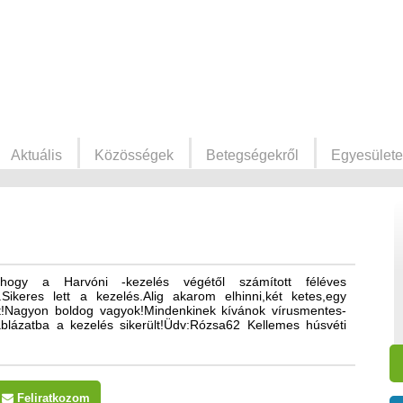
Aktuális
Közösségek
Betegségekről
Egyesülete
ni,hogy a Harvóni -kezelés végétől számított féléves
Sikeres lett a kezelés.Alig akarom elhinni,két ketes,egy
lt!Nagyon boldog vagyok!Mindenkinek kívánok vírusmentes-
áblázatba a kezelés sikerült!Üdv:Rózsa62 Kellemes húsvéti
Feliratkozom