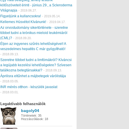
kötőszöveteit érinti - június 29., a Scleroderma
Világnapja
-
2019.06.27.
Figyeljünk a kullancsokra!
-
2019.05.14.
Kellemes Húsvétot Kívánunk!
-
2019.04.17.
Az orvostudomány sikertörténete - szeretne
többet tudni a krónikus mieloid leukémiáról
(CML)?
-
2018.09.20.
Éljen az ingyenes szűrés lehetőségével! A
veszedelmes hepatitis C már gyógyítható!
-
2018.09.13.
Szeretne többet tudni a limfómákról? Kíváncsi
a legújabb kezelési lehetőségekre? Szívesen
találkozna betegtársakkal?
-
2018.09.13.
Áprilisra eltűnhet a májbetegek várólistája
-
2018.03.05.
INR mérés otthon - készülék javaslat
-
2018.03.01.
Legaktívabb felhasználók
bagoly04
Történetek:
35
Hozzászólások:
18