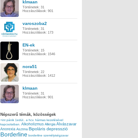
klmaan
Történetek:
31
Hozzászólások:
901
varoszoba2
Történetek:
31
Hozzászólások:
173
EN-ek
Történetek:
15
Hozzászólások:
1546
nora51
Történetek:
22
Hozzászólások:
1412
klmaan
Történetek:
31
Hozzászólások:
901
Népszerű témák, közösségek
+int pánik
1edül..
a hcv. hármas kezelésével
Alvászavar
Alkoholizmus
Allergia
kapcsolatban.
Bipoláris depresszió
Anorexia
Asztma
Borderline
borderline személyiségzavar