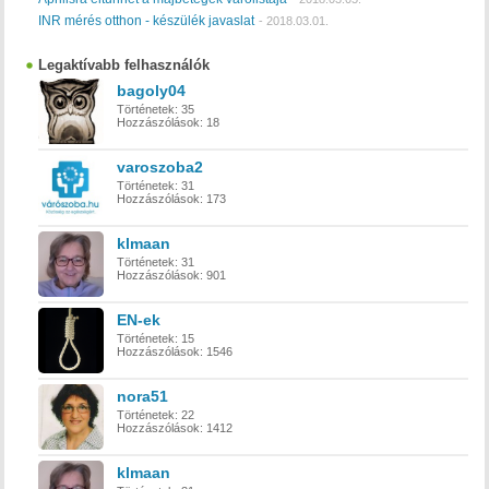
INR mérés otthon - készülék javaslat
-
2018.03.01.
Legaktívabb felhasználók
bagoly04
Történetek:
35
Hozzászólások:
18
varoszoba2
Történetek:
31
Hozzászólások:
173
klmaan
Történetek:
31
Hozzászólások:
901
EN-ek
Történetek:
15
Hozzászólások:
1546
nora51
Történetek:
22
Hozzászólások:
1412
klmaan