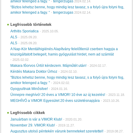
amikor felenged a fagy. “
tengerzugas
-
2024.02.14.
“Biztos lehetsz benne, hogy mindig lesz tavasz, s a folyó újra folyni fog,
amikor felenged a fagy. “
tengerzugas
-
2024.02.14.
Legfrissebb történetek
Arthitis Sporiatica
-
2025.10.05.
ALS
-
2025.09.20.
ALS
-
2025.09.20.
A Nap-Kör Mentálhigiénés Alapítvány felelőtlenül cserben hagyja a
kiszolgáltatott betegeit, hamis gyógyulást hirdet, nem ad számlát
-
2025.02.02.
Makara főorvos Úrtól kérdezem. Májműtét után!
-
2024.02.17.
Kérdés Makara Doktor Úrhoz
-
2024.02.10.
"Biztos lehetsz benne, hogy mindig lesz tavasz, s a folyó újra folyni fog,
amikor felenged a fagy. "
-
2024.02.02.
Gyogyultnak Minősitve!
-
2024.01.16.
Ünnepre meghívó! 20 éves a VIMOR! 10 éve az új kezelés!
-
2023.11.18.
MEGHÍVÓ a VIMOR Egyesület 20 éves születésnapjára
-
2023.10.26.
Legfrissebb cikkek
Januárban is vár a VIMOR Klub!
-
2020.01.20.
November 29. VIMOR Klub!
-
2019.11.27.
Augusztus utolsó péntekén várunk benneteket szeretettel!
-
2019.08.27.