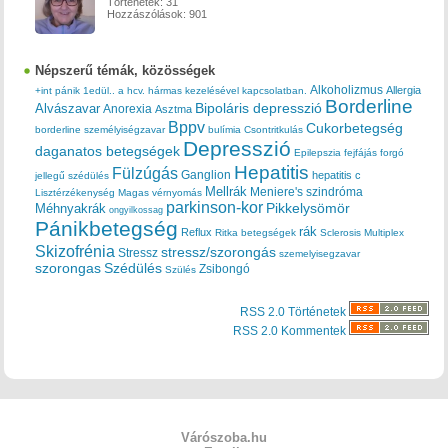
Történetek:
31
Hozzászólások:
901
Népszerű témák, közösségek
Alkoholizmus
Allergia
+int pánik
1edül..
a hcv. hármas kezelésével kapcsolatban.
Borderline
Bipoláris depresszió
Alvászavar
Anorexia
Asztma
Bppv
Cukorbetegség
borderline személyiségzavar
bulímia
Csontritkulás
Depresszió
daganatos betegségek
Epilepszia
fejfájás
forgó
Hepatitis
Fülzúgás
Ganglion
hepatitis c
jellegű szédülés
Mellrák
Meniere's szindróma
Lisztérzékenység
Magas vérnyomás
parkinson-kor
Méhnyakrák
Pikkelysömör
ongyilkossag
Pánikbetegség
rák
Reflux
Ritka betegségek
Sclerosis Multiplex
Skizofrénia
stressz/szorongás
Stressz
szemelyisegzavar
szorongas
Szédülés
Zsibongó
Szülés
RSS 2.0 Történetek
RSS 2.0 Kommentek
Várószoba.hu