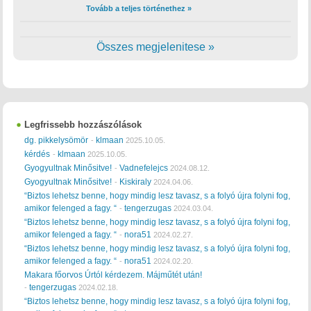
Tovább a teljes történethez »
Összes megjelenitese »
Legfrissebb hozzászólások
dg. pikkelysömör
klmaan
-
2025.10.05.
kérdés
klmaan
-
2025.10.05.
Gyogyultnak Minősitve!
Vadnefelejcs
-
2024.08.12.
Gyogyultnak Minősitve!
Kiskiraly
-
2024.04.06.
“Biztos lehetsz benne, hogy mindig lesz tavasz, s a folyó újra folyni fog,
amikor felenged a fagy. “
tengerzugas
-
2024.03.04.
“Biztos lehetsz benne, hogy mindig lesz tavasz, s a folyó újra folyni fog,
amikor felenged a fagy. “
nora51
-
2024.02.27.
“Biztos lehetsz benne, hogy mindig lesz tavasz, s a folyó újra folyni fog,
amikor felenged a fagy. “
nora51
-
2024.02.20.
Makara főorvos Úrtól kérdezem. Májműtét után!
tengerzugas
-
2024.02.18.
“Biztos lehetsz benne, hogy mindig lesz tavasz, s a folyó újra folyni fog,