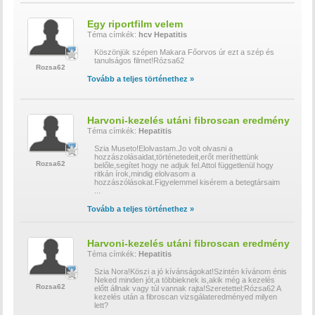
Egy riportfilm velem
Téma címkék:
hcv
Hepatitis
Köszönjük szépen Makara Főorvos úr ezt a szép és
tanulságos filmet!Rózsa62
Rozsa62
Tovább a teljes történethez »
Harvoni-kezelés utáni fibroscan eredmény
Téma címkék:
Hepatitis
Szia Museto!Elolvastam.Jo volt olvasni a
hozzászolásaidat,történetedeit,erőt meríthettünk
Rozsa62
belőle,segítet hogy ne adjuk fel.Attol függetlenül hogy
ritkán írok,mindig elolvasom a
hozzászólásokat.Figyelemmel kisérem a betegtársaim
...
Tovább a teljes történethez »
Harvoni-kezelés utáni fibroscan eredmény
Téma címkék:
Hepatitis
Szia Nora!Köszi a jó kívánságokat!Szintén kívánom énis
Neked minden jót,a többieknek is,akik még a kezelés
Rozsa62
előtt állnak vagy túl vannak rajta!Szeretettel:Rózsa62 A
kezelés után a fibroscan vizsgálateredményed milyen
lett?