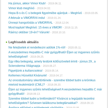
Ha június, akkor Vimor Klub!
-
2019.06.11.
Vimor klub meghívó
-
2019.04.02.
Hepa B-s és C-s betegek figyelmébe ajánljuk – Meghívó
-
2019.03.05.
A február a VIMORRAl indul
-
2019.01.24.
Ünnepi hangolódás a VIMORRAL
-
2018.12.04.
Most kaptuk! Meghívó: 15 éves a VIMOR!
-
2018.11.15.
Ráérsz október 19-én? Várunk!
-
2018.10.10.
Legfrissebb aktuális
Ne felejtsetek el rendelkezni adótok 1%-ról!
-
2020.05.11.
A veszedelmes Hepatitis-C már gyógyítható! Éljen az ingyenes szűrés
lehetőségével!
-
2019.09.25.
Egy ritka betegség, amely testünk kötőszöveteit érinti - június 29., a
Scleroderma Világnapja
-
2019.06.27.
Figyeljünk a kullancsokra!
-
2019.05.14.
Kellemes Húsvétot Kívánunk!
-
2019.04.17.
Az orvostudomány sikertörténete - szeretne többet tudni a krónikus
mieloid leukémiáról (CML)?
-
2018.09.20.
Éljen az ingyenes szűrés lehetőségével! A veszedelmes hepatitis C már
gyógyítható!
-
2018.09.13.
Szeretne többet tudni a limfómákról? Kíváncsi a legújabb kezelési
lehetőségekre? Szívesen találkozna betegtársakkal?
-
2018.09.13.
Áprilisra eltűnhet a májbetegek várólistája
-
2018.03.05.