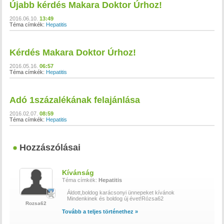
Újabb kérdés Makara Doktor Úrhoz!
2016.06.10.
13:49
Téma címkék:
Hepatitis
Kérdés Makara Doktor Úrhoz!
2016.05.16.
06:57
Téma címkék:
Hepatitis
Adó 1százalékának felajánlása
2016.02.07.
08:59
Téma címkék:
Hepatitis
Hozzászólásai
Kívánság
Téma címkék:
Hepatitis
Áldott,boldog karácsonyi ünnepeket kívánok
Mindenkinek és boldog új évet!Rózsa62
Rozsa62
Tovább a teljes történethez »