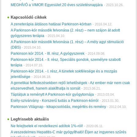
MEGHÍVÓ a VIMOR Egyesület 20 éves születésnapjára
-
2023.10.26.
Kapcsolódó cikkek
A zeneterápia áldásos hatásai Parkinson-kórban
-
2016.04.12.
A Parkinson-kór második felvonása (2. rész) – nem szájon át adott
gyógyszeres terápia
-
2015.04.10.
A Parkinson-kór második felvonása (1. rész) – A mély agyi stimuláció
(DBS)
-
2015.04.10.
Parkinson kór 2014. - III. rész, A gyógyszerek
-
2014.09.08.
Parkinson-kór 2014. - II. rész, Speciális gondok, személyre szabott
terápia
-
2014.07.15.
Parkinson-kór 2014. - I. rész, A tünetek sokfélesége és a mozgás
jelentősége
-
2014.06.18.
A genetikai felfedezésekben rejlő lehetőségek - Az ember már nem csak
elszenvedheti, hanem alakíthatja is sorsát
-
2013.06.21.
Tápláljuk a reményt! A Parkinson-kór gyógytornája
-
2013.03.04.
Esély-szivárvány - Korszerű tudás a Parkinson-kórról
-
2013.01.30.
Parkinson Világnap - kikapcsolódás, megértés és remény
-
2012.04.10.
Legfrissebb aktuális
Ne felejtsetek el rendelkezni adótok 1%-ról!
-
2020.05.11.
A veszedelmes Hepatitis-C már gyógyítható! Éljen az ingyenes szűrés