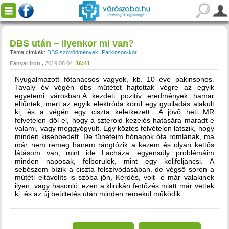
DBS után – ilyenkor mi van?
Téma címkék:
DBS szövődmények
Parkinson-kór
Fanyar Iron
2019.08.04.
16:41
Nyugalmazott főtanácsos vagyok, kb. 10 éve pakinsonos.
Tavaly év végén dbs műtétet hajtottak végre az egyik
egyetemi városban.A kezdeti pozitív eredmények hamar
eltűntek, mert az egyik elektróda körül egy gyulladás alakult
ki, és a végén egy ciszta keletkezett.. A jövő heti MR
felvételen dől el, hogy a szteroid kezelés hatására maradt-e
valami, vagy meggyógyult. Egy köztes felvételen látszik, hogy
minden kisebbedett. De tüneteim hónapok óta romlanak, ma
már nem remeg hanem rángtózik a kezem és olyan kettős
látásom van, mint ide Lacháza. egyensúly problémáim
minden naposak, felborulok, mint egy keljfeljancsi. A
sebészem bízik a ciszta felszívódásában. de végső soron a
műtéti eltávolíts is szóba jön, Kérdés, volt- e már valakinek
ilyen, vagy hasonló, ezen a klinikán fertőzés miatt már vettek
ki, és az új beültetés után minden remekül működik.