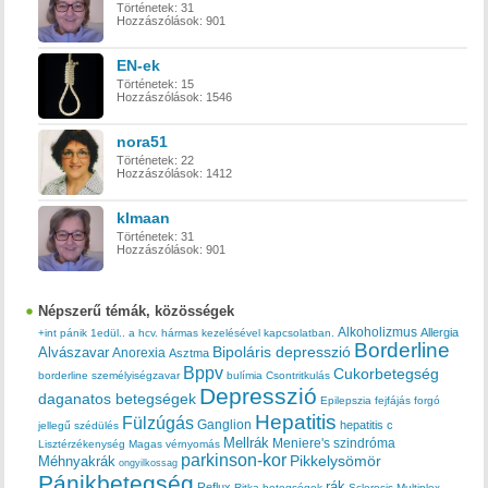
Történetek:
31
Hozzászólások:
901
EN-ek
Történetek:
15
Hozzászólások:
1546
nora51
Történetek:
22
Hozzászólások:
1412
klmaan
Történetek:
31
Hozzászólások:
901
Népszerű témák, közösségek
Alkoholizmus
Allergia
+int pánik
1edül..
a hcv. hármas kezelésével kapcsolatban.
Borderline
Bipoláris depresszió
Alvászavar
Anorexia
Asztma
Bppv
Cukorbetegség
borderline személyiségzavar
bulímia
Csontritkulás
Depresszió
daganatos betegségek
Epilepszia
fejfájás
forgó
Hepatitis
Fülzúgás
Ganglion
hepatitis c
jellegű szédülés
Mellrák
Meniere's szindróma
Lisztérzékenység
Magas vérnyomás
parkinson-kor
Méhnyakrák
Pikkelysömör
ongyilkossag
Pánikbetegség
rák
Reflux
Ritka betegségek
Sclerosis Multiplex