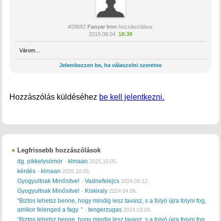
#28682
Fanyar Iron
hozzászólása:
2019.08.04.
18:39
Várom…
Jelentkezzen be, ha válaszolni szeretne
Hozzászólás küldéséhez
be kell jelentkezni.
Legfrissebb hozzászólások
dg. pikkelysömör
klmaan
-
2025.10.05.
kérdés
klmaan
-
2025.10.05.
Gyogyultnak Minősitve!
Vadnefelejcs
-
2024.08.12.
Gyogyultnak Minősitve!
Kiskiraly
-
2024.04.06.
“Biztos lehetsz benne, hogy mindig lesz tavasz, s a folyó újra folyni fog,
amikor felenged a fagy. “
tengerzugas
-
2024.03.04.
“Biztos lehetsz benne, hogy mindig lesz tavasz, s a folyó újra folyni fog,