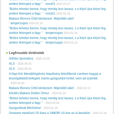
amikor felenged a fagy. “
nora51
-
2024.02.27.
“Biztos lehetsz benne, hogy mindig lesz tavasz, s a folyó újra folyni fog,
amikor felenged a fagy. “
nora51
-
2024.02.20.
Makara főorvos Úrtól kérdezem. Májműtét után!
tengerzugas
-
2024.02.18.
“Biztos lehetsz benne, hogy mindig lesz tavasz, s a folyó újra folyni fog,
amikor felenged a fagy. “
tengerzugas
-
2024.02.14.
“Biztos lehetsz benne, hogy mindig lesz tavasz, s a folyó újra folyni fog,
amikor felenged a fagy. “
tengerzugas
-
2024.02.14.
Legfrissebb történetek
Arthitis Sporiatica
-
2025.10.05.
ALS
-
2025.09.20.
ALS
-
2025.09.20.
A Nap-Kör Mentálhigiénés Alapítvány felelőtlenül cserben hagyja a
kiszolgáltatott betegeit, hamis gyógyulást hirdet, nem ad számlát
-
2025.02.02.
Makara főorvos Úrtól kérdezem. Májműtét után!
-
2024.02.17.
Kérdés Makara Doktor Úrhoz
-
2024.02.10.
"Biztos lehetsz benne, hogy mindig lesz tavasz, s a folyó újra folyni fog,
amikor felenged a fagy. "
-
2024.02.02.
Gyogyultnak Minősitve!
-
2024.01.16.
Ünnepre meghívó! 20 éves a VIMOR! 10 éve az új kezelés!
-
2023.11.18.