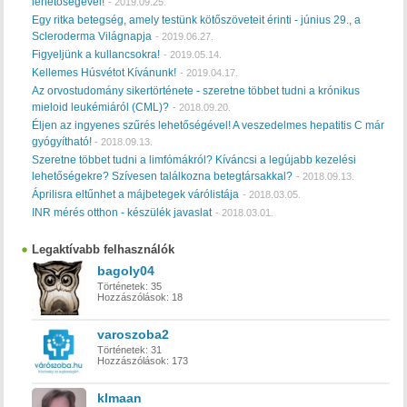
lehetőségével!
-
2019.09.25.
Egy ritka betegség, amely testünk kötőszöveteit érinti - június 29., a
Scleroderma Világnapja
-
2019.06.27.
Figyeljünk a kullancsokra!
-
2019.05.14.
Kellemes Húsvétot Kívánunk!
-
2019.04.17.
Az orvostudomány sikertörténete - szeretne többet tudni a krónikus
mieloid leukémiáról (CML)?
-
2018.09.20.
Éljen az ingyenes szűrés lehetőségével! A veszedelmes hepatitis C már
gyógyítható!
-
2018.09.13.
Szeretne többet tudni a limfómákról? Kíváncsi a legújabb kezelési
lehetőségekre? Szívesen találkozna betegtársakkal?
-
2018.09.13.
Áprilisra eltűnhet a májbetegek várólistája
-
2018.03.05.
INR mérés otthon - készülék javaslat
-
2018.03.01.
Legaktívabb felhasználók
bagoly04
Történetek:
35
Hozzászólások:
18
varoszoba2
Történetek:
31
Hozzászólások:
173
klmaan