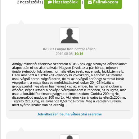
Hozzászólok
Feliratkozom
2 hozzászólás
|
|
#28683
Fanyar Iron
hozzászólása:
2019.08.05.
10:16
Amúgy mindettől eltekintve szerintem a DBS-nek egy bizonyos előrehaladott
állapot után nincs alternatívája. Nagyon jó volt az a pár hónap, teljesen
önálló életmódot folytattam, normális étkezések, egyensúly, bicikliztem stb.
Csak most ezt a cisztát kell valahogy kiügyeskedni, a sebész azt mondja
csak végső soron, végső soron, de mi az a végső sor? egy szteroid kúrát
végigéltem, a maga összes mellékhatásával, cukor 20_-28 között a
gyógyszertől meg olyan hasmenést kap az ember, ha nem jut el időben a
wécére, képes lefosni a bokáját, vérnyomásom is rendben, az is ugrált, már
csak a korábbi Parkinson gyógyszereimet szedem, Corbilta 200 mg 4x,
diszpergálódó madopar 100 mg 3x, Akineton kézrángatózás ellen2x200 mg,
Tegretol 2x100mg, és alváshoz 0,50 mg Frontin. Meg a végtelen türelem,
mert nyáron szabin van az ország…
Jelentkezzen be, ha válaszolni szeretne