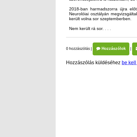
2018-ban harmadszorra újra elő
Neurolóiai osztályán megvizsgált
került volna sor szeptemberben.
Nem került rá sor. . . .
Hozzászólok
0 hozzászólás
|
|
Hozzászólás küldéséhez
be kell