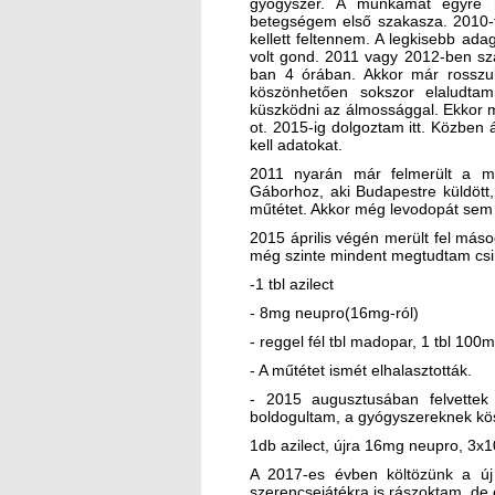
gyógyszer. A munkámat egyre n
betegségem első szakasza. 2010-tő
kellett feltennem. A legkisebb ad
volt gond. 2011 vagy 2012-ben szá
ban 4 órában. Akkor már rosszu
köszönhetően sokszor elaludt
küszködni az álmossággal. Ekkor m
ot. 2015-ig dolgoztam itt. Közbe
kell adatokat.
2011 nyarán már felmerült a m
Gáborhoz, aki Budapestre küldött, 
műtétet. Akkor még levodopát sem
2015 április végén merült fel más
még szinte mindent megtudtam csin
-1 tbl azilect
- 8mg neupro(16mg-ról)
- reggel fél tbl madopar, 1 tbl 100
- A műtétet ismét elhalasztották.
- 2015 augusztusában felvettek
boldogultam, a gyógyszereknek kö
1db azilect, újra 16mg neupro, 3x1
A 2017-es évben költözünk a új 
szerencsejátékra is rászoktam, de e