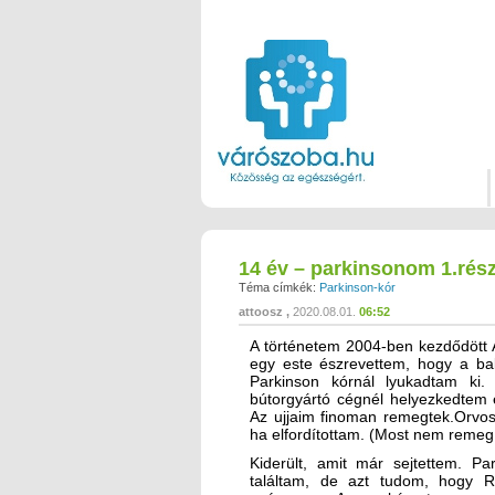
14 év – parkinsonom 1.rés
Téma címkék:
Parkinson-kór
attoosz
2020.08.01.
06:52
A történetem 2004-ben kezdődött A
egy este észrevettem, hogy a ba
Parkinson kórnál lyukadtam k
bútorgyártó cégnél helyezkedtem el
Az ujjaim finoman remegtek.Orvos
ha elfordítottam. (Most nem remeg.
Kiderült, amit már sejtettem. P
találtam, de azt tudom, hogy R