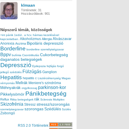
klmaan
Történetek:
31
Hozzászólások:
901
Népszerű témák, közösségek
+int pánik
1edül..
a hcv. hármas kezelésével
Alvászavar
Alkoholizmus
Allergia
kapcsolatban.
Bipoláris depresszió
Anorexia
Asztma
Borderline
borderline személyiségzavar
Bppv
Cukorbetegség
bulímia
Csontritkulás
daganatos betegségek
Depresszió
Epilepszia
fejfájás
forgó
Fülzúgás
Ganglion
jellegű szédülés
Hepatitis
hepatitis c
Lisztérzékenység
Magas
Mellrák
Meniere's szindróma
vérnyomás
parkinson-kor
Méhnyakrák
ongyilkossag
Pánikbetegség
Pikkelysömör
rák
Reflux
Ritka betegségek
Sclerosis Multiplex
Skizofrénia
stressz/szorongás
Stressz
szorongas
Szédülés
szemelyisegzavar
Szülés
Zsibongó
RSS 2.0 Történetek