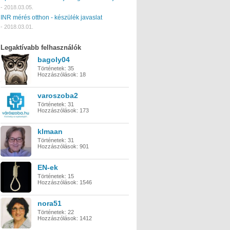
-
2018.03.05.
INR mérés otthon - készülék javaslat
-
2018.03.01.
Legaktívabb felhasználók
bagoly04
Történetek:
35
Hozzászólások:
18
varoszoba2
Történetek:
31
Hozzászólások:
173
klmaan
Történetek:
31
Hozzászólások:
901
EN-ek
Történetek:
15
Hozzászólások:
1546
nora51
Történetek:
22
Hozzászólások:
1412