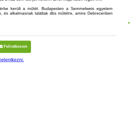
térbe került a műtét. Budapesten a Semmelweis egyetem
ak, és alkalmasnak találtak dbs műtétre, amire Debrecenben
Feliratkozom
 jelentkezni.