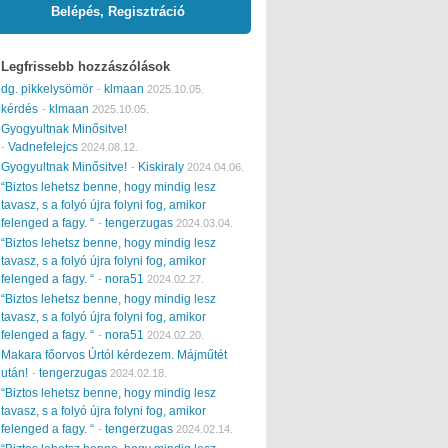
Belépés, Regisztráció
Legfrissebb hozzászólások
dg. pikkelysömör
klmaan
-
2025.10.05.
kérdés
klmaan
-
2025.10.05.
Gyogyultnak Minősitve!
Vadnefelejcs
-
2024.08.12.
Gyogyultnak Minősitve!
Kiskiraly
-
2024.04.06.
“Biztos lehetsz benne, hogy mindig lesz
tavasz, s a folyó újra folyni fog, amikor
felenged a fagy. “
tengerzugas
-
2024.03.04.
“Biztos lehetsz benne, hogy mindig lesz
tavasz, s a folyó újra folyni fog, amikor
felenged a fagy. “
nora51
-
2024.02.27.
“Biztos lehetsz benne, hogy mindig lesz
tavasz, s a folyó újra folyni fog, amikor
felenged a fagy. “
nora51
-
2024.02.20.
Makara főorvos Úrtól kérdezem. Májműtét
után!
tengerzugas
-
2024.02.18.
“Biztos lehetsz benne, hogy mindig lesz
tavasz, s a folyó újra folyni fog, amikor
felenged a fagy. “
tengerzugas
-
2024.02.14.