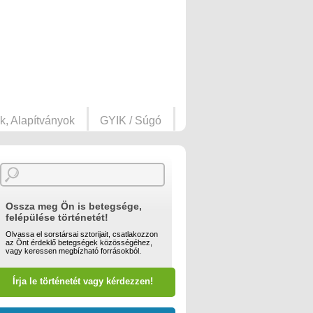
k, Alapítványok
GYIK / Súgó
Ossza meg Ön is betegsége,
felépülése történetét!
Olvassa el sorstársai sztorijait, csatlakozzon
az Önt érdeklő betegségek közösségéhez,
vagy keressen megbízható forrásokból.
Írja le történetét vagy kérdezzen!