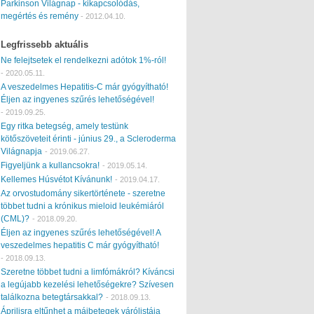
Parkinson Világnap - kikapcsolódás,
megértés és remény
-
2012.04.10.
Legfrissebb aktuális
Ne felejtsetek el rendelkezni adótok 1%-ról!
-
2020.05.11.
A veszedelmes Hepatitis-C már gyógyítható!
Éljen az ingyenes szűrés lehetőségével!
-
2019.09.25.
Egy ritka betegség, amely testünk
kötőszöveteit érinti - június 29., a Scleroderma
Világnapja
-
2019.06.27.
Figyeljünk a kullancsokra!
-
2019.05.14.
Kellemes Húsvétot Kívánunk!
-
2019.04.17.
Az orvostudomány sikertörténete - szeretne
többet tudni a krónikus mieloid leukémiáról
(CML)?
-
2018.09.20.
Éljen az ingyenes szűrés lehetőségével! A
veszedelmes hepatitis C már gyógyítható!
-
2018.09.13.
Szeretne többet tudni a limfómákról? Kíváncsi
a legújabb kezelési lehetőségekre? Szívesen
találkozna betegtársakkal?
-
2018.09.13.
Áprilisra eltűnhet a májbetegek várólistája