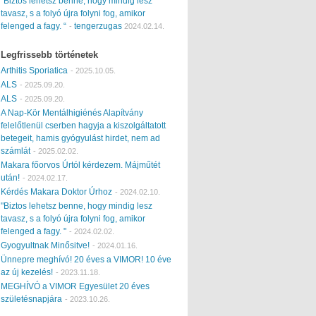
“Biztos lehetsz benne, hogy mindig lesz
tavasz, s a folyó újra folyni fog, amikor
felenged a fagy. “
tengerzugas
-
2024.02.14.
Legfrissebb történetek
Arthitis Sporiatica
-
2025.10.05.
ALS
-
2025.09.20.
ALS
-
2025.09.20.
A Nap-Kör Mentálhigiénés Alapítvány
felelőtlenül cserben hagyja a kiszolgáltatott
betegeit, hamis gyógyulást hirdet, nem ad
számlát
-
2025.02.02.
Makara főorvos Úrtól kérdezem. Májműtét
után!
-
2024.02.17.
Kérdés Makara Doktor Úrhoz
-
2024.02.10.
"Biztos lehetsz benne, hogy mindig lesz
tavasz, s a folyó újra folyni fog, amikor
felenged a fagy. "
-
2024.02.02.
Gyogyultnak Minősitve!
-
2024.01.16.
Ünnepre meghívó! 20 éves a VIMOR! 10 éve
az új kezelés!
-
2023.11.18.
MEGHÍVÓ a VIMOR Egyesület 20 éves
születésnapjára
-
2023.10.26.