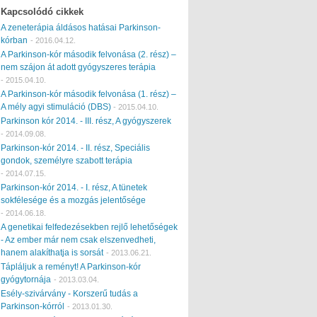
Kapcsolódó cikkek
A zeneterápia áldásos hatásai Parkinson-
kórban
-
2016.04.12.
A Parkinson-kór második felvonása (2. rész) –
nem szájon át adott gyógyszeres terápia
-
2015.04.10.
A Parkinson-kór második felvonása (1. rész) –
A mély agyi stimuláció (DBS)
-
2015.04.10.
Parkinson kór 2014. - III. rész, A gyógyszerek
-
2014.09.08.
Parkinson-kór 2014. - II. rész, Speciális
gondok, személyre szabott terápia
-
2014.07.15.
Parkinson-kór 2014. - I. rész, A tünetek
sokfélesége és a mozgás jelentősége
-
2014.06.18.
A genetikai felfedezésekben rejlő lehetőségek
- Az ember már nem csak elszenvedheti,
hanem alakíthatja is sorsát
-
2013.06.21.
Tápláljuk a reményt! A Parkinson-kór
gyógytornája
-
2013.03.04.
Esély-szivárvány - Korszerű tudás a
Parkinson-kórról
-
2013.01.30.