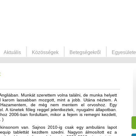
Aktuális
Közösségek
Betegségekről
Egyesülete
z
ngliában. Munkát szerettem volna találni, de munka helyett
l karom lassabban mozgott, mint a jobb. Utána néztem. A
i. Hazamentem, de még nem mentem el orvoshoz. Egy
. A tünetek főleg reggel jelentkeztek, nyugalmi állapotban.
hoz 2006-ban fordultam, mikor a fejem is remegni kezdett,
 )
arkinsonom van. Sajnos 2010-ig csak egy ambuláns lapot
equip tablettát kezdtem szedni. Nagyon álmosított ez a