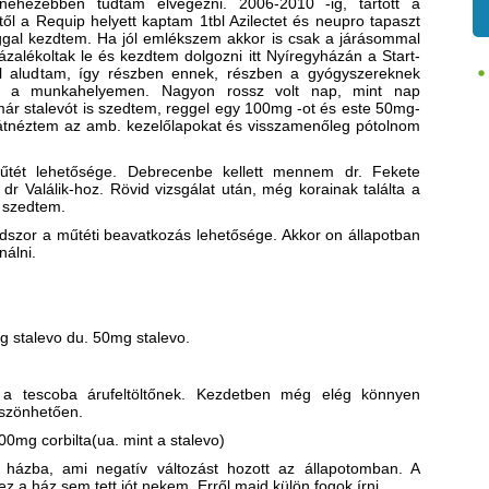
ehezebben tudtam elvégezni. 2006-2010 -ig, tartott a
l a Requip helyett kaptam 1tbl Azilectet és neupro tapaszt
aggal kezdtem. Ha jól emlékszem akkor is csak a járásommal
zalékoltak le és kezdtem dolgozni itt Nyíregyházán a Start-
l aludtam, így részben ennek, részben a gyógyszereknek
am a munkahelyemen. Nagyon rossz volt nap, mint nap
ár stalevót is szedtem, reggel egy 100mg -ot és este 50mg-
n átnéztem az amb. kezelőlapokat és visszamenőleg pótolnom
űtét lehetősége. Debrecenbe kellett mennem dr. Fekete
dr Valálik-hoz. Rövid vizsgálat után, még korainak találta a
 szedtem.
odszor a műtéti beavatkozás lehetősége. Akkor on állapotban
álni.
mg stalevo du. 50mg stalevo.
 a tescoba árufeltöltőnek. Kezdetben még elég könnyen
szönhetően.
00mg corbilta(ua. mint a stalevo)
házba, ami negatív változást hozott az állapotomban. A
z a ház sem tett jót nekem. Erről majd külön fogok írni.