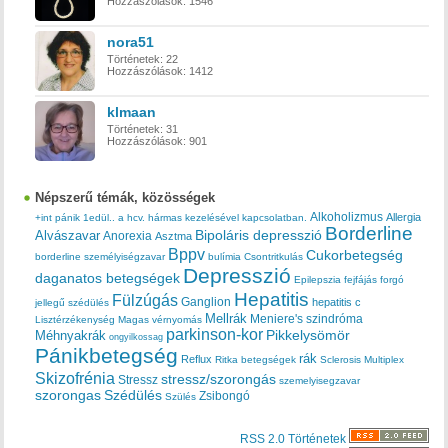
Hozzászólások:
1546
nora51
Történetek:
22
Hozzászólások:
1412
klmaan
Történetek:
31
Hozzászólások:
901
Népszerű témák, közösségek
Alkoholizmus
Allergia
+int pánik
1edül..
a hcv. hármas kezelésével kapcsolatban.
Borderline
Bipoláris depresszió
Alvászavar
Anorexia
Asztma
Bppv
Cukorbetegség
borderline személyiségzavar
bulímia
Csontritkulás
Depresszió
daganatos betegségek
Epilepszia
fejfájás
forgó
Hepatitis
Fülzúgás
Ganglion
hepatitis c
jellegű szédülés
Mellrák
Meniere's szindróma
Lisztérzékenység
Magas vérnyomás
parkinson-kor
Méhnyakrák
Pikkelysömör
ongyilkossag
Pánikbetegség
rák
Reflux
Ritka betegségek
Sclerosis Multiplex
Skizofrénia
stressz/szorongás
Stressz
szemelyisegzavar
szorongas
Szédülés
Zsibongó
Szülés
RSS 2.0 Történetek