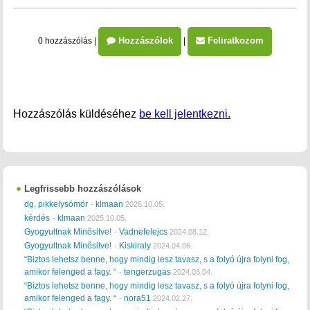
Hozzászólok
Feliratkozom
0 hozzászólás
|
|
Hozzászólás küldéséhez
be kell jelentkezni.
Legfrissebb hozzászólások
dg. pikkelysömör
klmaan
-
2025.10.05.
kérdés
klmaan
-
2025.10.05.
Gyogyultnak Minősitve!
Vadnefelejcs
-
2024.08.12.
Gyogyultnak Minősitve!
Kiskiraly
-
2024.04.06.
“Biztos lehetsz benne, hogy mindig lesz tavasz, s a folyó újra folyni fog,
amikor felenged a fagy. “
tengerzugas
-
2024.03.04.
“Biztos lehetsz benne, hogy mindig lesz tavasz, s a folyó újra folyni fog,
amikor felenged a fagy. “
nora51
-
2024.02.27.