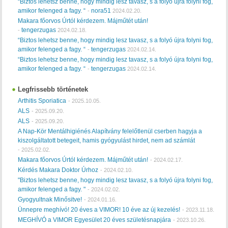
“Biztos lehetsz benne, hogy mindig lesz tavasz, s a folyó újra folyni fog,
amikor felenged a fagy. “
nora51
-
2024.02.20.
Makara főorvos Úrtól kérdezem. Májműtét után!
tengerzugas
-
2024.02.18.
“Biztos lehetsz benne, hogy mindig lesz tavasz, s a folyó újra folyni fog,
amikor felenged a fagy. “
tengerzugas
-
2024.02.14.
“Biztos lehetsz benne, hogy mindig lesz tavasz, s a folyó újra folyni fog,
amikor felenged a fagy. “
tengerzugas
-
2024.02.14.
Legfrissebb történetek
Arthitis Sporiatica
-
2025.10.05.
ALS
-
2025.09.20.
ALS
-
2025.09.20.
A Nap-Kör Mentálhigiénés Alapítvány felelőtlenül cserben hagyja a
kiszolgáltatott betegeit, hamis gyógyulást hirdet, nem ad számlát
-
2025.02.02.
Makara főorvos Úrtól kérdezem. Májműtét után!
-
2024.02.17.
Kérdés Makara Doktor Úrhoz
-
2024.02.10.
"Biztos lehetsz benne, hogy mindig lesz tavasz, s a folyó újra folyni fog,
amikor felenged a fagy. "
-
2024.02.02.
Gyogyultnak Minősitve!
-
2024.01.16.
Ünnepre meghívó! 20 éves a VIMOR! 10 éve az új kezelés!
-
2023.11.18.
MEGHÍVÓ a VIMOR Egyesület 20 éves születésnapjára
-
2023.10.26.