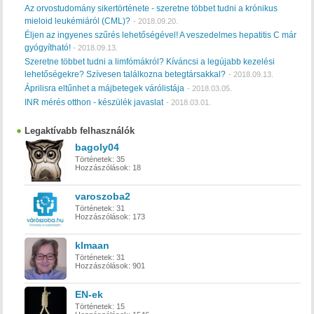
Az orvostudomány sikertörténete - szeretne többet tudni a krónikus
mieloid leukémiáról (CML)?
-
2018.09.20.
Éljen az ingyenes szűrés lehetőségével! A veszedelmes hepatitis C már
gyógyítható!
-
2018.09.13.
Szeretne többet tudni a limfómákról? Kíváncsi a legújabb kezelési
lehetőségekre? Szívesen találkozna betegtársakkal?
-
2018.09.13.
Áprilisra eltűnhet a májbetegek várólistája
-
2018.03.05.
INR mérés otthon - készülék javaslat
-
2018.03.01.
Legaktívabb felhasználók
bagoly04
Történetek:
35
Hozzászólások:
18
varoszoba2
Történetek:
31
Hozzászólások:
173
klmaan
Történetek:
31
Hozzászólások:
901
EN-ek
Történetek:
15