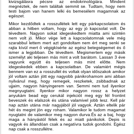
kivizsgálásra pécsre az endokrinológiára. Mindent
megnéztek, de nem találtak semmit se. Tudtam, hogy nem
testi bajom van hanem lelki és bemesélem magamnak az
egészet.
Mikor kezdődtek a rosszullétek lett egy párkapcsolatom és
abban a hitben voltam, hogy az egy jó kapcsolat volt. De
tévedtem. Nagyon sokat idegeskedtem miatta ami szintén
nem volt jó. Mikor vége lett a kapcsolatomnak vele még
szarabbul lettem mert azt gondoltam nem ért meg senki se
rajta kívül mert ő végigkísérte az egész betegségemet és ő
ismer a legjobban. De tévedtem. Megismertem egy másik
személyt aki teljesen más mint a volt barátom. Lassan 3 éve
vagyunk együtt és teljesen más mint előtte. Nem
idegeskedek ebben a kapcsolatban. De valamiért mégis
bennem van ez a rosszullét és voltak olyan időszakok amikor
jól voltam aztán jött egy nagyobb pánikrohamom ami abban
nyilvánul meg, hogy remegek, reszketek, zsibbadnak az
ujjaim, nagyon hányingerem van. Semmi nem tud ilyenkor
megnyugtatni. Ilyenkor mikor nagyon rossz a helyzet
anyukám bead egy cerukál injekciót meg egy fél frontint
beveszek és elalszok és utána valamivel jobb lesz. Kell pár
nap aztán utána már nagyjából jól vagyok. Aztán eltelik pár
hét és megint jön egy roham. Valamikor le tudom magamat
nyugtatni de valamikor meg nagyon durva.És az a baj, hogy
maga a hányástól félek és az miatt pánikolok. Depis is
vagyok és állandóan csak a negatívra tudok gondolni. Egész
nap csak a rosszullétre.