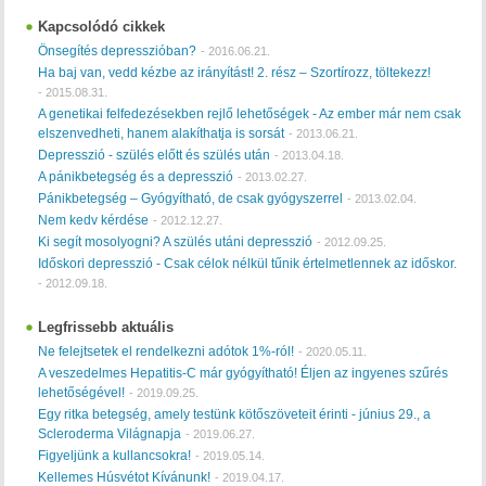
Kapcsolódó cikkek
Önsegítés depresszióban?
-
2016.06.21.
Ha baj van, vedd kézbe az irányítást! 2. rész – Szortírozz, töltekezz!
-
2015.08.31.
A genetikai felfedezésekben rejlő lehetőségek - Az ember már nem csak
elszenvedheti, hanem alakíthatja is sorsát
-
2013.06.21.
Depresszió - szülés előtt és szülés után
-
2013.04.18.
A pánikbetegség és a depresszió
-
2013.02.27.
Pánikbetegség – Gyógyítható, de csak gyógyszerrel
-
2013.02.04.
Nem kedv kérdése
-
2012.12.27.
Ki segít mosolyogni? A szülés utáni depresszió
-
2012.09.25.
Időskori depresszió - Csak célok nélkül tűnik értelmetlennek az időskor.
-
2012.09.18.
Legfrissebb aktuális
Ne felejtsetek el rendelkezni adótok 1%-ról!
-
2020.05.11.
A veszedelmes Hepatitis-C már gyógyítható! Éljen az ingyenes szűrés
lehetőségével!
-
2019.09.25.
Egy ritka betegség, amely testünk kötőszöveteit érinti - június 29., a
Scleroderma Világnapja
-
2019.06.27.
Figyeljünk a kullancsokra!
-
2019.05.14.
Kellemes Húsvétot Kívánunk!
-
2019.04.17.