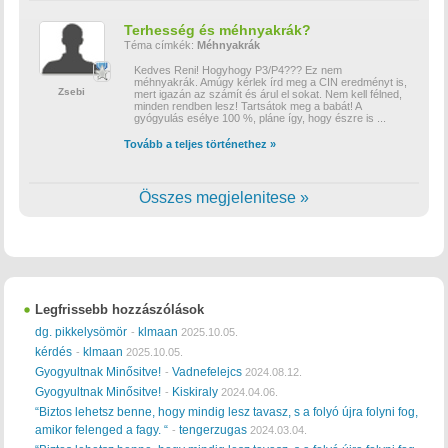
Terhesség és méhnyakrák?
Téma címkék:
Méhnyakrák
Kedves Reni! Hogyhogy P3/P4??? Ez nem
méhnyakrák. Amúgy kérlek írd meg a CIN eredményt is,
Zsebi
mert igazán az számít és árul el sokat. Nem kell félned,
minden rendben lesz! Tartsátok meg a babát! A
gyógyulás esélye 100 %, pláne így, hogy észre is
...
Tovább a teljes történethez »
Összes megjelenitese »
Legfrissebb hozzászólások
dg. pikkelysömör
klmaan
-
2025.10.05.
kérdés
klmaan
-
2025.10.05.
Gyogyultnak Minősitve!
Vadnefelejcs
-
2024.08.12.
Gyogyultnak Minősitve!
Kiskiraly
-
2024.04.06.
“Biztos lehetsz benne, hogy mindig lesz tavasz, s a folyó újra folyni fog,
amikor felenged a fagy. “
tengerzugas
-
2024.03.04.