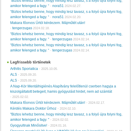
“Biztos lehetsz benne, hogy mindig lesz tavasz, s a folyó újra folyni fog,
amikor felenged a fagy. “
nora51
-
2024.02.27.
“Biztos lehetsz benne, hogy mindig lesz tavasz, s a folyó újra folyni fog,
amikor felenged a fagy. “
nora51
-
2024.02.20.
Makara főorvos Úrtól kérdezem. Májműtét után!
tengerzugas
-
2024.02.18.
“Biztos lehetsz benne, hogy mindig lesz tavasz, s a folyó újra folyni fog,
amikor felenged a fagy. “
tengerzugas
-
2024.02.14.
“Biztos lehetsz benne, hogy mindig lesz tavasz, s a folyó újra folyni fog,
amikor felenged a fagy. “
tengerzugas
-
2024.02.14.
Legfrissebb történetek
Arthitis Sporiatica
-
2025.10.05.
ALS
-
2025.09.20.
ALS
-
2025.09.20.
A Nap-Kör Mentálhigiénés Alapítvány felelőtlenül cserben hagyja a
kiszolgáltatott betegeit, hamis gyógyulást hirdet, nem ad számlát
-
2025.02.02.
Makara főorvos Úrtól kérdezem. Májműtét után!
-
2024.02.17.
Kérdés Makara Doktor Úrhoz
-
2024.02.10.
"Biztos lehetsz benne, hogy mindig lesz tavasz, s a folyó újra folyni fog,
amikor felenged a fagy. "
-
2024.02.02.
Gyogyultnak Minősitve!
-
2024.01.16.