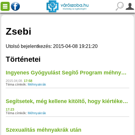
Zsebi
Utolsó bejelentkezés: 2015-04-08 19:21:20
Történetei
Ingyenes Gyógyulást Segítő Program méhnyakrákból gyógyuló nők részére 2015. tavasz
2015.04.08.
17:58
Téma címkék:
Méhnyakrák
Segítsetek, még kellene kitöltő, hogy kiértékelhető legyen az eredmény!
17:23
Téma címkék:
Méhnyakrák
Szexualitás méhnyakrák után