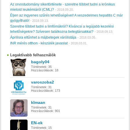
Az orvostudomány sikertörténete - szeretne többet tudni a krónikus
mieloid leukémiáról (CML)?
-
2018.09.20.
Éljen az ingyenes szűrés lehetőségével! A veszedelmes hepatitis C már
gyógyítható!
-
2018.09.13.
Szeretne többet tudni a limfómákról? Kíváncsi a legújabb kezelési
lehetőségekre? Szívesen találkozna betegtársakkal?
-
2018.09.13.
Áprilisra eltűnhet a májbetegek várólistája
-
2018.03.05.
INR mérés otthon - készülék javaslat
-
2018.03.01.
Legaktívabb felhasználók
bagoly04
Történetek:
35
Hozzászólások:
18
varoszoba2
Történetek:
31
Hozzászólások:
173
klmaan
Történetek:
31
Hozzászólások:
901
EN-ek
Történetek:
15