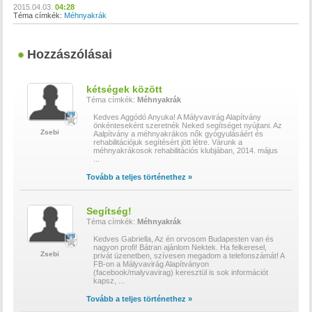
2015.04.03.
04:28
Téma címkék:
Méhnyakrák
Hozzászólásai
kétségek között
Téma címkék:
Méhnyakrák
Kedves Aggódó Anyuka! A Mályvavirág Alapítvány
önkénteseként szeretnék Neked segítséget nyújtani. Az
Zsebi
Aalpítvány a méhnyakrákos nők gyógyulásáért és
rehabilitációjuk segítésért jött létre. Várunk a
méhnyakrákosok rehabilitációs klubjában, 2014. május
...
Tovább a teljes történethez »
Segítség!
Téma címkék:
Méhnyakrák
Kedves Gabriella, Az én orvosom Budapesten van és
nagyon profi! Bátran ajánlom Nektek. Ha felkeresel,
Zsebi
privát üzenetben, szívesen megadom a telefonszámát! A
FB-on a Mályvavirág Alapítványon
(facebook/malyvavirag) keresztül is sok információt
kapsz,
...
Tovább a teljes történethez »