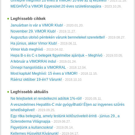
Ünnepre meghívó! 20 éves a VIMOR! 10 éve az új kezelés!
-
2023.11.18.
MEGHÍVÓ a VIMOR Egyesület 20 éves születésnapjára
-
2023.10.26.
Legfrissebb cikkek
Januárban is vár a VIMOR Klub!
-
2020.01.20.
November 29. VIMOR Klub!
-
2019.11.27.
Augusztus utolsó péntekén várunk benneteket szeretettel!
-
2019.08.27.
Ha június, akkor Vimor Klub!
-
2019.06.11.
Vimor klub meghívó
-
2019.04.02.
Hepa B-s és C-s betegek figyelmébe ajánljuk – Meghívó
-
2019.03.05.
A február a VIMORRAl indul
-
2019.01.24.
Ünnepi hangolódás a VIMORRAL
-
2018.12.04.
Most kaptuk! Meghívó: 15 éves a VIMOR!
-
2018.11.15.
Ráérsz október 19-én? Várunk!
-
2018.10.10.
Legfrissebb aktuális
Ne felejtsetek el rendelkezni adótok 1%-ról!
-
2020.05.11.
A veszedelmes Hepatitis-C már gyógyítható! Éljen az ingyenes szűrés
lehetőségével!
-
2019.09.25.
Egy ritka betegség, amely testünk kötőszöveteit érinti - június 29., a
Scleroderma Világnapja
-
2019.06.27.
Figyeljünk a kullancsokra!
-
2019.05.14.
Kellemes Húsvétot Kívánunk!
-
2019.04.17.