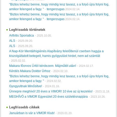
“Biztos lehetsz benne, hogy mindig lesz tavasz, s a folyó újra folyni fog,
amikor felenged a fagy. “
tengerzugas
-
2024.02.14.
“Biztos lehetsz benne, hogy mindig lesz tavasz, s a folyó újra folyni fog,
amikor felenged a fagy. “
tengerzugas
-
2024.02.14.
Legfrissebb történetek
Arthitis Sporiatica
-
2025.10.05.
ALS
-
2025.09.20.
ALS
-
2025.09.20.
A Nap-Kör Mentálhigiénés Alapítvány felelőtlenül cserben hagyja a
kiszolgáltatott betegeit, hamis gyógyulást hirdet, nem ad számlát
-
2025.02.02.
Makara főorvos Úrtól kérdezem. Májműtét után!
-
2024.02.17.
Kérdés Makara Doktor Úrhoz
-
2024.02.10.
"Biztos lehetsz benne, hogy mindig lesz tavasz, s a folyó újra folyni fog,
amikor felenged a fagy. "
-
2024.02.02.
Gyogyultnak Minősitve!
-
2024.01.16.
Ünnepre meghívó! 20 éves a VIMOR! 10 éve az új kezelés!
-
2023.11.18.
MEGHÍVÓ a VIMOR Egyesület 20 éves születésnapjára
-
2023.10.26.
Legfrissebb cikkek
Januárban is vár a VIMOR Klub!
-
2020.01.20.