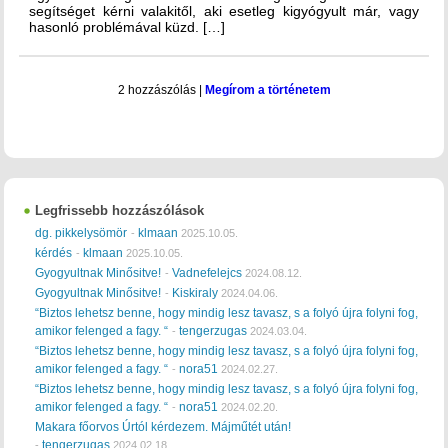
segítséget kérni valakitől, aki esetleg kigyógyult már, vagy
hasonló problémával küzd. […]
2 hozzászólás
|
Megírom a történetem
Legfrissebb hozzászólások
dg. pikkelysömör
klmaan
-
2025.10.05.
kérdés
klmaan
-
2025.10.05.
Gyogyultnak Minősitve!
Vadnefelejcs
-
2024.08.12.
Gyogyultnak Minősitve!
Kiskiraly
-
2024.04.06.
“Biztos lehetsz benne, hogy mindig lesz tavasz, s a folyó újra folyni fog,
amikor felenged a fagy. “
tengerzugas
-
2024.03.04.
“Biztos lehetsz benne, hogy mindig lesz tavasz, s a folyó újra folyni fog,
amikor felenged a fagy. “
nora51
-
2024.02.27.
“Biztos lehetsz benne, hogy mindig lesz tavasz, s a folyó újra folyni fog,
amikor felenged a fagy. “
nora51
-
2024.02.20.
Makara főorvos Úrtól kérdezem. Májműtét után!
tengerzugas
-
2024.02.18.