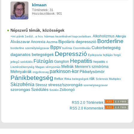
klmaan
Történetek:
31
Hozzászólások:
901
Népszerű témák, közösségek
Alkoholizmus
Allergia
+int pánik
1edül..
a hcv. hármas kezelésével kapcsolatban.
Borderline
Bipoláris depresszió
Alvászavar
Anorexia
Asztma
Bppv
Cukorbetegség
borderline személyiségzavar
bulímia
Csontritkulás
Depresszió
daganatos betegségek
Epilepszia
fejfájás
forgó
Hepatitis
Fülzúgás
Ganglion
hepatitis c
jellegű szédülés
Mellrák
Meniere's szindróma
Lisztérzékenység
Magas vérnyomás
parkinson-kor
Méhnyakrák
Pikkelysömör
ongyilkossag
Pánikbetegség
rák
Reflux
Ritka betegségek
Sclerosis Multiplex
Skizofrénia
stressz/szorongás
Stressz
szemelyisegzavar
szorongas
Szédülés
Zsibongó
Szülés
RSS 2.0 Történetek
RSS 2.0 Kommentek