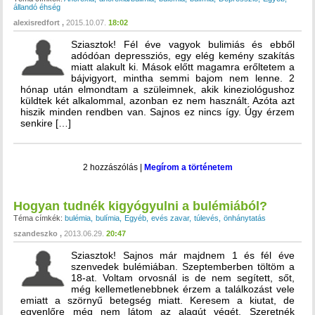
állandó éhség
alexisredfort
2015.10.07.
18:02
Sziasztok! Fél éve vagyok bulimiás és ebből
adódóan depressziós, egy elég kemény szakítás
miatt alakult ki. Mások előtt magamra erőltetem a
bájvigyort, mintha semmi bajom nem lenne. 2
hónap után elmondtam a szüleimnek, akik kineziológushoz
küldtek két alkalommal, azonban ez nem használt. Azóta azt
hiszik minden rendben van. Sajnos ez nincs így. Úgy érzem
senkire […]
2 hozzászólás
|
Megírom a történetem
Hogyan tudnék kigyógyulni a bulémiából?
Téma címkék:
bulémia
bulímia
Egyéb
evés zavar
túlevés
önhánytatás
szandeszko
2013.06.29.
20:47
Sziasztok! Sajnos már majdnem 1 és fél éve
szenvedek bulémiában. Szeptemberben töltöm a
18-at. Voltam orvosnál is de nem segített, sőt,
még kellemetlenebbnek érzem a találkozást vele
emiatt a szörnyű betegség miatt. Keresem a kiutat, de
egyenlőre még nem látom az alagút végét. Szeretnék