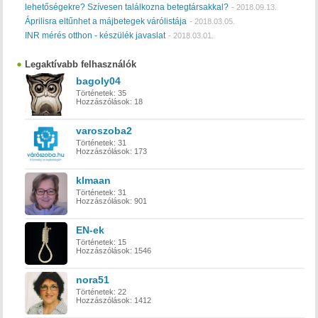
lehetőségekre? Szívesen találkozna betegtársakkal?
-
2018.09.13.
Áprilisra eltűnhet a májbetegek várólistája
-
2018.03.05.
INR mérés otthon - készülék javaslat
-
2018.03.01.
Legaktívabb felhasználók
bagoly04
Történetek:
35
Hozzászólások:
18
varoszoba2
Történetek:
31
Hozzászólások:
173
klmaan
Történetek:
31
Hozzászólások:
901
EN-ek
Történetek:
15
Hozzászólások:
1546
nora51
Történetek:
22
Hozzászólások:
1412