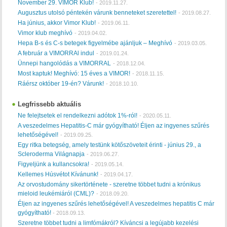
November 29. VIMOR Klub!
-
2019.11.27.
Augusztus utolsó péntekén várunk benneteket szeretettel!
-
2019.08.27.
Ha június, akkor Vimor Klub!
-
2019.06.11.
Vimor klub meghívó
-
2019.04.02.
Hepa B-s és C-s betegek figyelmébe ajánljuk – Meghívó
-
2019.03.05.
A február a VIMORRAl indul
-
2019.01.24.
Ünnepi hangolódás a VIMORRAL
-
2018.12.04.
Most kaptuk! Meghívó: 15 éves a VIMOR!
-
2018.11.15.
Ráérsz október 19-én? Várunk!
-
2018.10.10.
Legfrissebb aktuális
Ne felejtsetek el rendelkezni adótok 1%-ról!
-
2020.05.11.
A veszedelmes Hepatitis-C már gyógyítható! Éljen az ingyenes szűrés
lehetőségével!
-
2019.09.25.
Egy ritka betegség, amely testünk kötőszöveteit érinti - június 29., a
Scleroderma Világnapja
-
2019.06.27.
Figyeljünk a kullancsokra!
-
2019.05.14.
Kellemes Húsvétot Kívánunk!
-
2019.04.17.
Az orvostudomány sikertörténete - szeretne többet tudni a krónikus
mieloid leukémiáról (CML)?
-
2018.09.20.
Éljen az ingyenes szűrés lehetőségével! A veszedelmes hepatitis C már
gyógyítható!
-
2018.09.13.
Szeretne többet tudni a limfómákról? Kíváncsi a legújabb kezelési