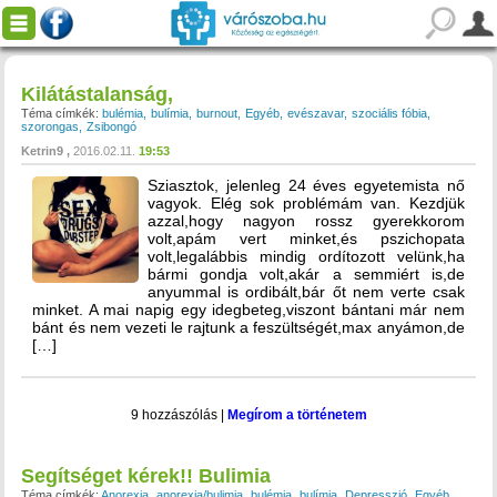
Kilátástalanság,
Téma címkék:
bulémia
bulímia
burnout
Egyéb
evészavar
szociális fóbia
szorongas
Zsibongó
Ketrin9
2016.02.11.
19:53
Sziasztok, jelenleg 24 éves egyetemista nő
vagyok. Elég sok problémám van. Kezdjük
azzal,hogy nagyon rossz gyerekkorom
volt,apám vert minket,és pszichopata
volt,legalábbis mindig ordítozott velünk,ha
bármi gondja volt,akár a semmiért is,de
anyummal is ordibált,bár őt nem verte csak
minket. A mai napig egy idegbeteg,viszont bántani már nem
bánt és nem vezeti le rajtunk a feszültségét,max anyámon,de
[…]
9 hozzászólás
|
Megírom a történetem
Segítséget kérek!! Bulimia
Téma címkék:
Anorexia
anorexia/bulimia
bulémia
bulímia
Depresszió
Egyéb