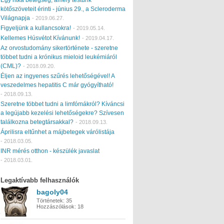
kötőszöveteit érinti - június 29., a Scleroderma
Világnapja
-
2019.06.27.
Figyeljünk a kullancsokra!
-
2019.05.14.
Kellemes Húsvétot Kívánunk!
-
2019.04.17.
Az orvostudomány sikertörténete - szeretne
többet tudni a krónikus mieloid leukémiáról
(CML)?
-
2018.09.20.
Éljen az ingyenes szűrés lehetőségével! A
veszedelmes hepatitis C már gyógyítható!
-
2018.09.13.
Szeretne többet tudni a limfómákról? Kíváncsi
a legújabb kezelési lehetőségekre? Szívesen
találkozna betegtársakkal?
-
2018.09.13.
Áprilisra eltűnhet a májbetegek várólistája
-
2018.03.05.
INR mérés otthon - készülék javaslat
-
2018.03.01.
Legaktívabb felhasználók
bagoly04
Történetek:
35
Hozzászólások:
18