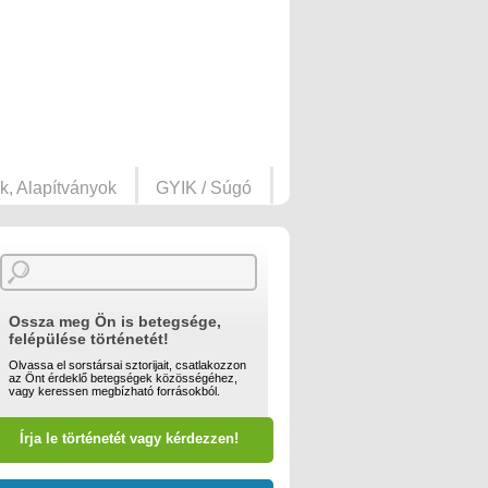
k, Alapítványok
GYIK / Súgó
Ossza meg Ön is betegsége,
felépülése történetét!
Olvassa el sorstársai sztorijait, csatlakozzon
az Önt érdeklő betegségek közösségéhez,
vagy keressen megbízható forrásokból.
Írja le történetét vagy kérdezzen!