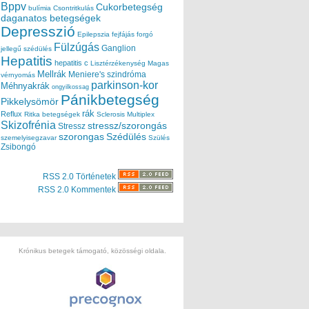
Bppv
Cukorbetegség
bulímia
Csontritkulás
daganatos betegségek
Depresszió
Epilepszia
fejfájás
forgó
Fülzúgás
Ganglion
jellegű szédülés
Hepatitis
hepatitis c
Lisztérzékenység
Magas
Mellrák
Meniere's szindróma
vérnyomás
parkinson-kor
Méhnyakrák
ongyilkossag
Pánikbetegség
Pikkelysömör
rák
Reflux
Ritka betegségek
Sclerosis Multiplex
Skizofrénia
stressz/szorongás
Stressz
szorongas
Szédülés
szemelyisegzavar
Szülés
Zsibongó
RSS 2.0 Történetek
RSS 2.0 Kommentek
Krónikus betegek támogató, közösségi oldala.