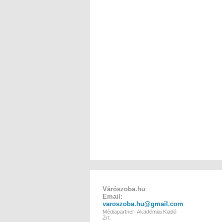
Várószoba.hu
Email:
varoszoba.hu@gmail.com
Médiapartner: Akadémiai Kiadó
Zrt.