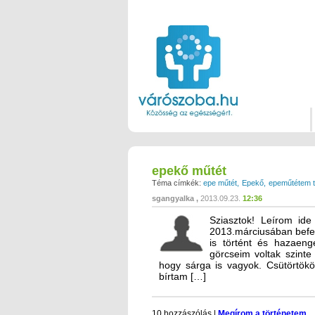
epekő műtét
Téma címkék:
epe műtét
Epekő
epeműtétem t
sgangyalka
2013.09.23.
12:36
Sziasztok! Leírom ide
2013.márciusában befe
is történt és hazaen
görcseim voltak szinte
hogy sárga is vagyok. Csütörtök
bírtam […]
10 hozzászólás
|
Megírom a történetem