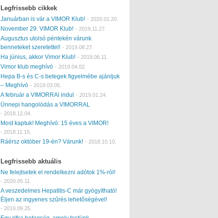
Legfrissebb cikkek
Januárban is vár a VIMOR Klub!
-
2020.01.20.
November 29. VIMOR Klub!
-
2019.11.27.
Augusztus utolsó péntekén várunk
benneteket szeretettel!
-
2019.08.27.
Ha június, akkor Vimor Klub!
-
2019.06.11.
Vimor klub meghívó
-
2019.04.02.
Hepa B-s és C-s betegek figyelmébe ajánljuk
– Meghívó
-
2019.03.05.
A február a VIMORRAl indul
-
2019.01.24.
Ünnepi hangolódás a VIMORRAL
-
2018.12.04.
Most kaptuk! Meghívó: 15 éves a VIMOR!
-
2018.11.15.
Ráérsz október 19-én? Várunk!
-
2018.10.10.
Legfrissebb aktuális
Ne felejtsetek el rendelkezni adótok 1%-ról!
-
2020.05.11.
A veszedelmes Hepatitis-C már gyógyítható!
Éljen az ingyenes szűrés lehetőségével!
-
2019.09.25.
Egy ritka betegség, amely testünk