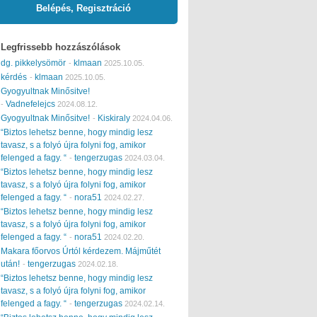
Belépés, Regisztráció
Legfrissebb hozzászólások
dg. pikkelysömör
klmaan
-
2025.10.05.
kérdés
klmaan
-
2025.10.05.
Gyogyultnak Minősitve!
Vadnefelejcs
-
2024.08.12.
Gyogyultnak Minősitve!
Kiskiraly
-
2024.04.06.
“Biztos lehetsz benne, hogy mindig lesz
tavasz, s a folyó újra folyni fog, amikor
felenged a fagy. “
tengerzugas
-
2024.03.04.
“Biztos lehetsz benne, hogy mindig lesz
tavasz, s a folyó újra folyni fog, amikor
felenged a fagy. “
nora51
-
2024.02.27.
“Biztos lehetsz benne, hogy mindig lesz
tavasz, s a folyó újra folyni fog, amikor
felenged a fagy. “
nora51
-
2024.02.20.
Makara főorvos Úrtól kérdezem. Májműtét
után!
tengerzugas
-
2024.02.18.
“Biztos lehetsz benne, hogy mindig lesz
tavasz, s a folyó újra folyni fog, amikor
felenged a fagy. “
tengerzugas
-
2024.02.14.