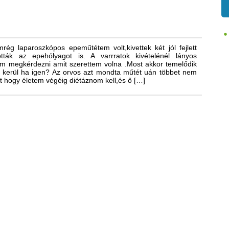
ég laparoszkópos epeműtétem volt,kivettek két jól fejlett
ották az epehólyagot is. A varrratok kivételénél lányos
em megkérdezni amit szerettem volna .Most akkor temelődik
 kerül ha igen? Az orvos azt mondta műtét uán többet nem
 hogy életem végéig diétáznom kell,és ő […]