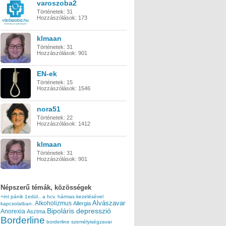
varoszoba2
Történetek:
31
Hozzászólások:
173
klmaan
Történetek:
31
Hozzászólások:
901
EN-ek
Történetek:
15
Hozzászólások:
1546
nora51
Történetek:
22
Hozzászólások:
1412
klmaan
Történetek:
31
Hozzászólások:
901
Népszerű témák, közösségek
+int pánik
1edül..
a hcv. hármas kezelésével
Alvászavar
Alkoholizmus
Allergia
kapcsolatban.
Bipoláris depresszió
Anorexia
Asztma
Borderline
borderline személyiségzavar