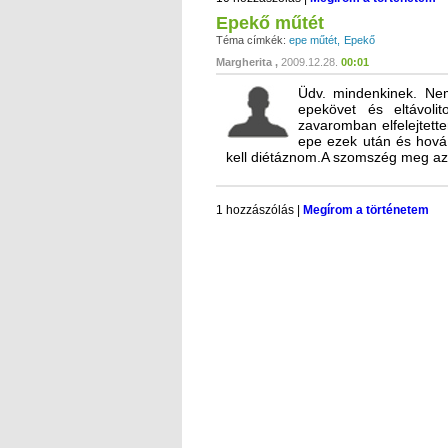
Epekő műtét
Téma címkék:
epe műtét
Epekő
Margherita
2009.12.28.
00:01
Üdv. mindenkinek. Nemr
epekövet és eltávolit
zavaromban elfelejtett
epe ezek után és hová
kell diétáznom.A szomszég meg azt
1 hozzászólás
|
Megírom a történetem