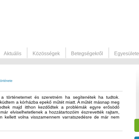
Aktuális
Közösségek
Betegségekről
Egyesülete
örténete
 a történetemet és szeretném ha segítenétek ha tudtok.
küdtem a kórházba epekő műtét miatt. A műtét másnap meg
gedtek majd itthon kezdődtek a problémák egyre erősödő
 már elviselhetetlenek a hozzátartozóim észrevették rajtam,
ön kellett volna visszamennem varratszedésre de már nem