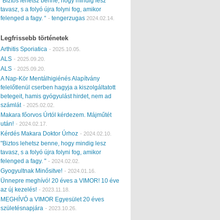
“Biztos lehetsz benne, hogy mindig lesz
tavasz, s a folyó újra folyni fog, amikor
felenged a fagy. “
tengerzugas
-
2024.02.14.
Legfrissebb történetek
Arthitis Sporiatica
-
2025.10.05.
ALS
-
2025.09.20.
ALS
-
2025.09.20.
A Nap-Kör Mentálhigiénés Alapítvány
felelőtlenül cserben hagyja a kiszolgáltatott
betegeit, hamis gyógyulást hirdet, nem ad
számlát
-
2025.02.02.
Makara főorvos Úrtól kérdezem. Májműtét
után!
-
2024.02.17.
Kérdés Makara Doktor Úrhoz
-
2024.02.10.
"Biztos lehetsz benne, hogy mindig lesz
tavasz, s a folyó újra folyni fog, amikor
felenged a fagy. "
-
2024.02.02.
Gyogyultnak Minősitve!
-
2024.01.16.
Ünnepre meghívó! 20 éves a VIMOR! 10 éve
az új kezelés!
-
2023.11.18.
MEGHÍVÓ a VIMOR Egyesület 20 éves
születésnapjára
-
2023.10.26.