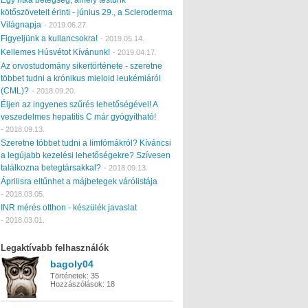
kötőszöveteit érinti - június 29., a Scleroderma
Világnapja
-
2019.06.27.
Figyeljünk a kullancsokra!
-
2019.05.14.
Kellemes Húsvétot Kívánunk!
-
2019.04.17.
Az orvostudomány sikertörténete - szeretne
többet tudni a krónikus mieloid leukémiáról
(CML)?
-
2018.09.20.
Éljen az ingyenes szűrés lehetőségével! A
veszedelmes hepatitis C már gyógyítható!
-
2018.09.13.
Szeretne többet tudni a limfómákról? Kíváncsi
a legújabb kezelési lehetőségekre? Szívesen
találkozna betegtársakkal?
-
2018.09.13.
Áprilisra eltűnhet a májbetegek várólistája
-
2018.03.05.
INR mérés otthon - készülék javaslat
-
2018.03.01.
Legaktívabb felhasználók
bagoly04
Történetek:
35
Hozzászólások:
18