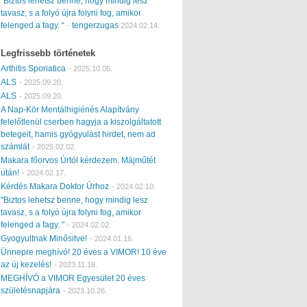
“Biztos lehetsz benne, hogy mindig lesz
tavasz, s a folyó újra folyni fog, amikor
felenged a fagy. “
tengerzugas
-
2024.02.14.
Legfrissebb történetek
Arthitis Sporiatica
-
2025.10.05.
ALS
-
2025.09.20.
ALS
-
2025.09.20.
A Nap-Kör Mentálhigiénés Alapítvány
felelőtlenül cserben hagyja a kiszolgáltatott
betegeit, hamis gyógyulást hirdet, nem ad
számlát
-
2025.02.02.
Makara főorvos Úrtól kérdezem. Májműtét
után!
-
2024.02.17.
Kérdés Makara Doktor Úrhoz
-
2024.02.10.
"Biztos lehetsz benne, hogy mindig lesz
tavasz, s a folyó újra folyni fog, amikor
felenged a fagy. "
-
2024.02.02.
Gyogyultnak Minősitve!
-
2024.01.16.
Ünnepre meghívó! 20 éves a VIMOR! 10 éve
az új kezelés!
-
2023.11.18.
MEGHÍVÓ a VIMOR Egyesület 20 éves
születésnapjára
-
2023.10.26.