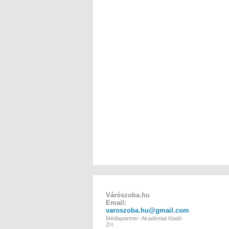
Várószoba.hu
Email:
varoszoba.hu@gmail.com
Médiapartner: Akadémiai Kiadó
Zrt.