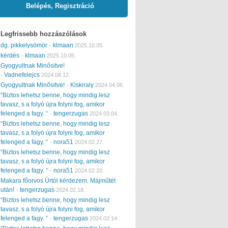
Belépés, Regisztráció
Legfrissebb hozzászólások
dg. pikkelysömör
klmaan
-
2025.10.05.
kérdés
klmaan
-
2025.10.05.
Gyogyultnak Minősitve!
Vadnefelejcs
-
2024.08.12.
Gyogyultnak Minősitve!
Kiskiraly
-
2024.04.06.
“Biztos lehetsz benne, hogy mindig lesz
tavasz, s a folyó újra folyni fog, amikor
felenged a fagy. “
tengerzugas
-
2024.03.04.
“Biztos lehetsz benne, hogy mindig lesz
tavasz, s a folyó újra folyni fog, amikor
felenged a fagy. “
nora51
-
2024.02.27.
“Biztos lehetsz benne, hogy mindig lesz
tavasz, s a folyó újra folyni fog, amikor
felenged a fagy. “
nora51
-
2024.02.20.
Makara főorvos Úrtól kérdezem. Májműtét
után!
tengerzugas
-
2024.02.18.
“Biztos lehetsz benne, hogy mindig lesz
tavasz, s a folyó újra folyni fog, amikor
felenged a fagy. “
tengerzugas
-
2024.02.14.