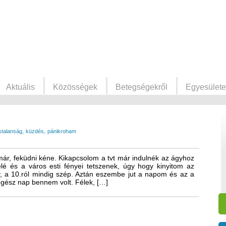
Aktuális
Közösségek
Betegségekről
Egyesülete
ástalanság
küzdés
pánikroham
már, feküdni kéne. Kikapcsolom a tvt már indulnék az ágyhoz
lé és a város esti fényei tetszenek, úgy hogy kinyitom az
y, a 10.ról mindig szép. Aztán eszembe jut a napom és az a
egész nap bennem volt. Félek, […]