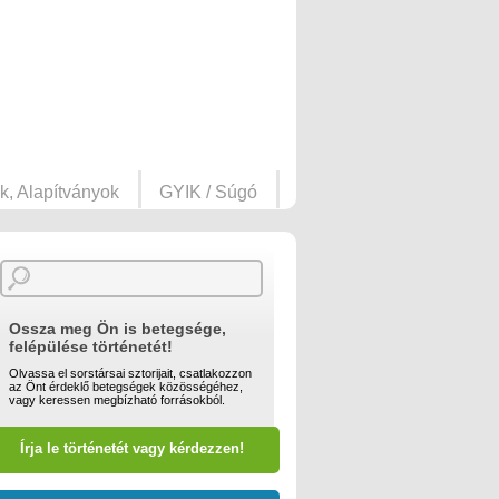
k, Alapítványok
GYIK / Súgó
Ossza meg Ön is betegsége,
felépülése történetét!
Olvassa el sorstársai sztorijait, csatlakozzon
az Önt érdeklő betegségek közösségéhez,
vagy keressen megbízható forrásokból.
Írja le történetét vagy kérdezzen!