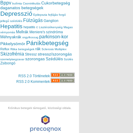
Bppv
Cukorbetegség
bulímia
Csontritkulás
daganatos betegségek
Depresszió
Epilepszia
fejfájás
forgó
Fülzúgás
Ganglion
jellegű szédülés
Hepatitis
hepatitis c
Lisztérzékenység
Magas
Mellrák
Meniere's szindróma
vérnyomás
parkinson-kor
Méhnyakrák
ongyilkossag
Pánikbetegség
Pikkelysömör
rák
Reflux
Ritka betegségek
Sclerosis Multiplex
Skizofrénia
stressz/szorongás
Stressz
szorongas
Szédülés
szemelyisegzavar
Szülés
Zsibongó
RSS 2.0 Történetek
RSS 2.0 Kommentek
Krónikus betegek támogató, közösségi oldala.