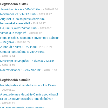
Legfrissebb cikkek
Januárban is vár a VIMOR Klub!
-
2020.01.20.
November 29. VIMOR Klub!
-
2019.11.27.
Augusztus utolsó péntekén várunk
benneteket szeretettel!
-
2019.08.27.
Ha június, akkor Vimor Klub!
-
2019.06.11.
Vimor klub meghívó
-
2019.04.02.
Hepa B-s és C-s betegek figyelmébe ajánljuk
– Meghívó
-
2019.03.05.
A február a VIMORRAl indul
-
2019.01.24.
Ünnepi hangolódás a VIMORRAL
-
2018.12.04.
Most kaptuk! Meghívó: 15 éves a VIMOR!
-
2018.11.15.
Ráérsz október 19-én? Várunk!
-
2018.10.10.
Legfrissebb aktuális
Ne felejtsetek el rendelkezni adótok 1%-ról!
-
2020.05.11.
A veszedelmes Hepatitis-C már gyógyítható!
Éljen az ingyenes szűrés lehetőségével!
-
2019.09.25.
Egy ritka betegség, amely testünk