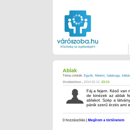
Ablak
Téma címkék:
Egyéb
félelem
halalvagy
kilát
OrokkeUton
2014.02.12.
23:13
Fáj a fejem. Késő van 
de kinézek az ablak fe
ablakot. Szép a látván
pánik szerű érzés ami 
0 hozzászólás
|
Megírom a történetem