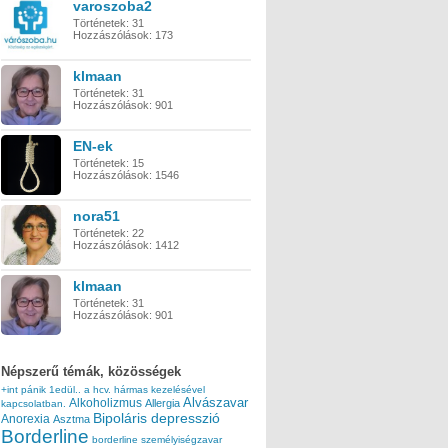
varoszoba2
Történetek:
31
Hozzászólások:
173
klmaan
Történetek:
31
Hozzászólások:
901
EN-ek
Történetek:
15
Hozzászólások:
1546
nora51
Történetek:
22
Hozzászólások:
1412
klmaan
Történetek:
31
Hozzászólások:
901
Népszerű témák, közösségek
+int pánik
1edül..
a hcv. hármas kezelésével
Alvászavar
Alkoholizmus
Allergia
kapcsolatban.
Bipoláris depresszió
Anorexia
Asztma
Borderline
borderline személyiségzavar