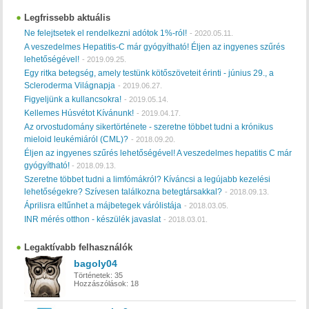
Legfrissebb aktuális
Ne felejtsetek el rendelkezni adótok 1%-ról!
-
2020.05.11.
A veszedelmes Hepatitis-C már gyógyítható! Éljen az ingyenes szűrés
lehetőségével!
-
2019.09.25.
Egy ritka betegség, amely testünk kötőszöveteit érinti - június 29., a
Scleroderma Világnapja
-
2019.06.27.
Figyeljünk a kullancsokra!
-
2019.05.14.
Kellemes Húsvétot Kívánunk!
-
2019.04.17.
Az orvostudomány sikertörténete - szeretne többet tudni a krónikus
mieloid leukémiáról (CML)?
-
2018.09.20.
Éljen az ingyenes szűrés lehetőségével! A veszedelmes hepatitis C már
gyógyítható!
-
2018.09.13.
Szeretne többet tudni a limfómákról? Kíváncsi a legújabb kezelési
lehetőségekre? Szívesen találkozna betegtársakkal?
-
2018.09.13.
Áprilisra eltűnhet a májbetegek várólistája
-
2018.03.05.
INR mérés otthon - készülék javaslat
-
2018.03.01.
Legaktívabb felhasználók
bagoly04
Történetek:
35
Hozzászólások:
18