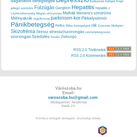
Depresszió
daganatos betegségek
Epilepszia
fejfájás
forgó
Hepatitis
Fülzúgás
Ganglion
hepatitis c
jellegű szédülés
Mellrák
Meniere's szindróma
Lisztérzékenység
Magas vérnyomás
parkinson-kor
Méhnyakrák
Pikkelysömör
ongyilkossag
Pánikbetegség
rák
Reflux
Ritka betegségek
Sclerosis Multiplex
Skizofrénia
stressz/szorongás
Stressz
szemelyisegzavar
szorongas
Szédülés
Zsibongó
Szülés
RSS 2.0 Történetek
RSS 2.0 Kommentek
Várószoba.hu
Email:
varoszoba.hu@gmail.com
Médiapartner: Akadémiai
Kiadó Zrt.
Krónikus betegek támogató, közösségi oldala.