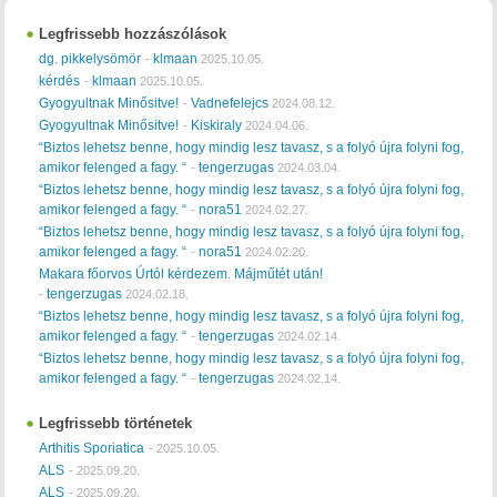
Legfrissebb hozzászólások
dg. pikkelysömör
klmaan
-
2025.10.05.
kérdés
klmaan
-
2025.10.05.
Gyogyultnak Minősitve!
Vadnefelejcs
-
2024.08.12.
Gyogyultnak Minősitve!
Kiskiraly
-
2024.04.06.
“Biztos lehetsz benne, hogy mindig lesz tavasz, s a folyó újra folyni fog,
amikor felenged a fagy. “
tengerzugas
-
2024.03.04.
“Biztos lehetsz benne, hogy mindig lesz tavasz, s a folyó újra folyni fog,
amikor felenged a fagy. “
nora51
-
2024.02.27.
“Biztos lehetsz benne, hogy mindig lesz tavasz, s a folyó újra folyni fog,
amikor felenged a fagy. “
nora51
-
2024.02.20.
Makara főorvos Úrtól kérdezem. Májműtét után!
tengerzugas
-
2024.02.18.
“Biztos lehetsz benne, hogy mindig lesz tavasz, s a folyó újra folyni fog,
amikor felenged a fagy. “
tengerzugas
-
2024.02.14.
“Biztos lehetsz benne, hogy mindig lesz tavasz, s a folyó újra folyni fog,
amikor felenged a fagy. “
tengerzugas
-
2024.02.14.
Legfrissebb történetek
Arthitis Sporiatica
-
2025.10.05.
ALS
-
2025.09.20.
ALS
-
2025.09.20.