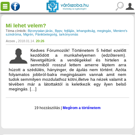
Mi lehet velem?
Téma címkék:
Bizonytalan járás
Bppv
fejfájás
lehangoltság
megingás
Meniere's
szindróma
Migrén
Pánikbetegség
tarkónyomás
Arzen
2018.01.14.
20:26
Kedves Fórumozók! Történetem 5 héttel ezelőtt
kezdődött a munkahelyemen (edzőterem).
Nevetgéltünk a vendégekkel és hirtelen a
semmiből rosszul lettem amerre léptem arra
húzott a szédülés, hányinger, de ájulás nem történt. Azóta
folyamatos jobbról-balra megingásaim vannak amit nem
tudok semmilyen mozdulathoz kötni,illetve ha nézek valamit a
tévében már a látottaktól is keletkezik egy ilyen belső
megingás. […]
19 hozzászólás
|
Megírom a történetem