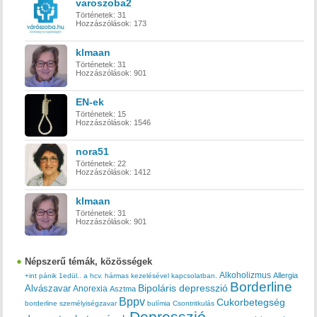
varoszoba2
Történetek:
31
Hozzászólások:
173
klmaan
Történetek:
31
Hozzászólások:
901
EN-ek
Történetek:
15
Hozzászólások:
1546
nora51
Történetek:
22
Hozzászólások:
1412
klmaan
Történetek:
31
Hozzászólások:
901
Népszerű témák, közösségek
Alkoholizmus
Allergia
+int pánik
1edül..
a hcv. hármas kezelésével kapcsolatban.
Borderline
Bipoláris depresszió
Alvászavar
Anorexia
Asztma
Bppv
Cukorbetegség
borderline személyiségzavar
bulímia
Csontritkulás