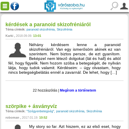
kérdések a paranoid skizofréniáról
Téma címkék:
paranoid skizofrénia
Skizofrénia
Karki
2018.09.09.
13:01
Néhány kérdésem lenne a paranoid
skizofréniáról. Van egy ismerősöm akinek ez van
szerintem. Nem biztos persze, de ezt gyanítom.
Beképzel nem létező dolgokat (lát és hall) és attól
fél, hogy figyelik. Nem hozom szóba a betegségét, de nyilván
látja, hogy tudok valamit. Kérdéseim: – úgy olvastam, hogy
nincs betegségbelátás ennél a zavarnál. De lehet, hogy […]
22 hozzászólás
|
Megírom a történetem
szörpike + ásványvíz
Téma címkék:
"Szégyenbetegség"
paranoid skizofrénia
Skizofrénia
roboman
2017.01.19.
10:52
My story so far. Azt hiszem, ez az első eset, hogy