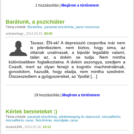
1 hozzászólás
|
Megírom a történetem
Barátunk, a pszichiáter
Téma címkék:
Borderline
paranoid skizofrénia
pavor nocturnus
schatology
2014.03.23.
08:56
Tavasz, ÉN-ek! A depresszió csoportba már nem
is jelentkeztem, nem biztos, hogy sima, az
ottanak unalmasak, a bipolár legalább valami,
talán az, a dokim se tudja. Nem mintha
különösebben foglalkoztatna. A dokim aszongya, szedjem a
Coaxilt, mert az olyan fenejó a kognitív machinériáknak,
gonodolom, hazudik, hogy eladja, nem mintha szedném.
Összeszedtem a gyógyszereket, az Ypsilát […]
19 hozzászólás
|
Megírom a történetem
Kérlek benneteket :)
Téma címkék:
paranoid skizofrénia
pánikbetegség és depreszió
skizoaffektív
skizoaffektív zavar
Skizofrénia
skizotipiás zavar
dorka1204
2014.02.18.
14:13