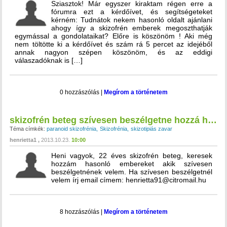
Sziasztok! Már egyszer kiraktam régen erre a
fórumra ezt a kérdőívet, és segítségeteket
kérném: Tudnátok nekem hasonló oldalt ajánlani
ahogy így a skizofrén emberek megoszthatják
egymással a gondolataikat? Előre is köszönöm ! Aki még
nem töltötte ki a kérdőívet és szám rá 5 percet az idejéből
annak nagyon szépen köszönöm, és az eddigi
válaszadóknak is […]
0 hozzászólás
|
Megírom a történetem
skizofrén beteg szívesen beszélgetne hozzá hasonló betegekkel :)
Téma címkék:
paranoid skizofrénia
Skizofrénia
skizotipiás zavar
henrietta1
2013.10.23.
10:00
Heni vagyok, 22 éves skizofrén beteg, keresek
hozzám hasonló embereket akik szívesen
beszélgetnének velem. Ha szívesen beszélgetnél
velem írj email címem: henrietta91@citromail.hu
8 hozzászólás
|
Megírom a történetem