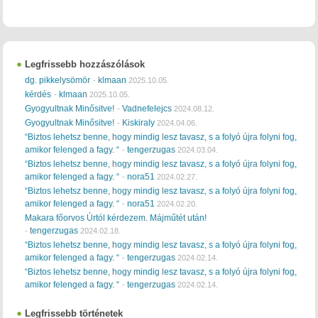
Legfrissebb hozzászólások
dg. pikkelysömör
klmaan
-
2025.10.05.
kérdés
klmaan
-
2025.10.05.
Gyogyultnak Minősitve!
Vadnefelejcs
-
2024.08.12.
Gyogyultnak Minősitve!
Kiskiraly
-
2024.04.06.
“Biztos lehetsz benne, hogy mindig lesz tavasz, s a folyó újra folyni fog,
amikor felenged a fagy. “
tengerzugas
-
2024.03.04.
“Biztos lehetsz benne, hogy mindig lesz tavasz, s a folyó újra folyni fog,
amikor felenged a fagy. “
nora51
-
2024.02.27.
“Biztos lehetsz benne, hogy mindig lesz tavasz, s a folyó újra folyni fog,
amikor felenged a fagy. “
nora51
-
2024.02.20.
Makara főorvos Úrtól kérdezem. Májműtét után!
tengerzugas
-
2024.02.18.
“Biztos lehetsz benne, hogy mindig lesz tavasz, s a folyó újra folyni fog,
amikor felenged a fagy. “
tengerzugas
-
2024.02.14.
“Biztos lehetsz benne, hogy mindig lesz tavasz, s a folyó újra folyni fog,
amikor felenged a fagy. “
tengerzugas
-
2024.02.14.
Legfrissebb történetek