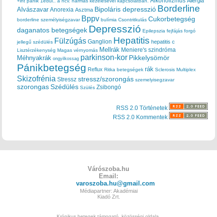
Alkoholizmus
Allergia
+int pánik
1edül..
a hcv. hármas kezelésével kapcsolatban.
Borderline
Bipoláris depresszió
Alvászavar
Anorexia
Asztma
Bppv
Cukorbetegség
borderline személyiségzavar
bulímia
Csontritkulás
Depresszió
daganatos betegségek
Epilepszia
fejfájás
forgó
Hepatitis
Fülzúgás
Ganglion
hepatitis c
jellegű szédülés
Mellrák
Meniere's szindróma
Lisztérzékenység
Magas vérnyomás
parkinson-kor
Méhnyakrák
Pikkelysömör
ongyilkossag
Pánikbetegség
rák
Reflux
Ritka betegségek
Sclerosis Multiplex
Skizofrénia
stressz/szorongás
Stressz
szemelyisegzavar
szorongas
Szédülés
Zsibongó
Szülés
RSS 2.0 Történetek
RSS 2.0 Kommentek
Várószoba.hu
Email:
varoszoba.hu@gmail.com
Médiapartner: Akadémiai
Kiadó Zrt.
Krónikus betegek támogató, közösségi oldala.