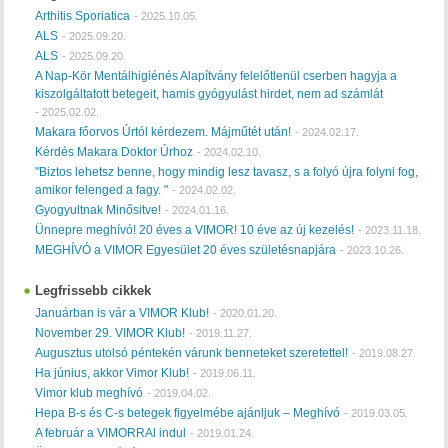
Arthitis Sporiatica
-
2025.10.05.
ALS
-
2025.09.20.
ALS
-
2025.09.20.
A Nap-Kör Mentálhigiénés Alapítvány felelőtlenül cserben hagyja a
kiszolgáltatott betegeit, hamis gyógyulást hirdet, nem ad számlát
-
2025.02.02.
Makara főorvos Úrtól kérdezem. Májműtét után!
-
2024.02.17.
Kérdés Makara Doktor Úrhoz
-
2024.02.10.
"Biztos lehetsz benne, hogy mindig lesz tavasz, s a folyó újra folyni fog,
amikor felenged a fagy. "
-
2024.02.02.
Gyogyultnak Minősitve!
-
2024.01.16.
Ünnepre meghívó! 20 éves a VIMOR! 10 éve az új kezelés!
-
2023.11.18.
MEGHÍVÓ a VIMOR Egyesület 20 éves születésnapjára
-
2023.10.26.
Legfrissebb cikkek
Januárban is vár a VIMOR Klub!
-
2020.01.20.
November 29. VIMOR Klub!
-
2019.11.27.
Augusztus utolsó péntekén várunk benneteket szeretettel!
-
2019.08.27.
Ha június, akkor Vimor Klub!
-
2019.06.11.
Vimor klub meghívó
-
2019.04.02.
Hepa B-s és C-s betegek figyelmébe ajánljuk – Meghívó
-
2019.03.05.
A február a VIMORRAl indul
-
2019.01.24.