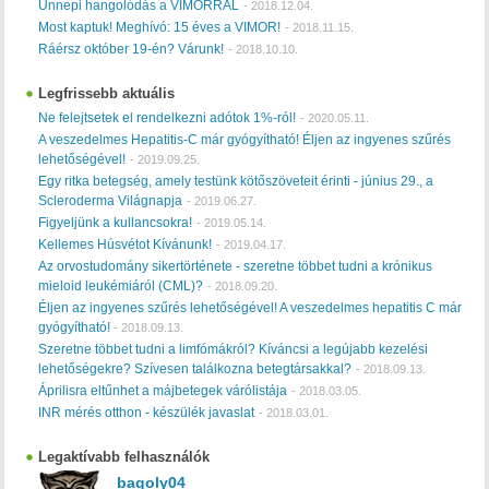
Ünnepi hangolódás a VIMORRAL
-
2018.12.04.
Most kaptuk! Meghívó: 15 éves a VIMOR!
-
2018.11.15.
Ráérsz október 19-én? Várunk!
-
2018.10.10.
Legfrissebb aktuális
Ne felejtsetek el rendelkezni adótok 1%-ról!
-
2020.05.11.
A veszedelmes Hepatitis-C már gyógyítható! Éljen az ingyenes szűrés
lehetőségével!
-
2019.09.25.
Egy ritka betegség, amely testünk kötőszöveteit érinti - június 29., a
Scleroderma Világnapja
-
2019.06.27.
Figyeljünk a kullancsokra!
-
2019.05.14.
Kellemes Húsvétot Kívánunk!
-
2019.04.17.
Az orvostudomány sikertörténete - szeretne többet tudni a krónikus
mieloid leukémiáról (CML)?
-
2018.09.20.
Éljen az ingyenes szűrés lehetőségével! A veszedelmes hepatitis C már
gyógyítható!
-
2018.09.13.
Szeretne többet tudni a limfómákról? Kíváncsi a legújabb kezelési
lehetőségekre? Szívesen találkozna betegtársakkal?
-
2018.09.13.
Áprilisra eltűnhet a májbetegek várólistája
-
2018.03.05.
INR mérés otthon - készülék javaslat
-
2018.03.01.
Legaktívabb felhasználók
bagoly04