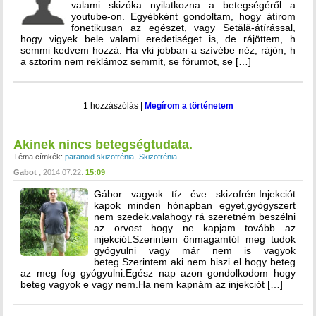
valami skizóka nyilatkozna a betegségéről a
youtube-on. Egyébként gondoltam, hogy átírom
fonetikusan az egészet, vagy Setälä-átírással,
hogy vigyek bele valami eredetiséget is, de rájöttem, h
semmi kedvem hozzá. Ha vki jobban a szívébe néz, rájön, h
a sztorim nem reklámoz semmit, se fórumot, se […]
1 hozzászólás
|
Megírom a történetem
Akinek nincs betegségtudata.
Téma címkék:
paranoid skizofrénia
Skizofrénia
Gabot
2014.07.22.
15:09
Gábor vagyok tíz éve skizofrén.Injekciót
kapok minden hónapban egyet,gyógyszert
nem szedek.valahogy rá szeretném beszélni
az orvost hogy ne kapjam tovább az
injekciót.Szerintem önmagamtól meg tudok
gyógyulni vagy már nem is vagyok
beteg.Szerintem aki nem hiszi el hogy beteg
az meg fog gyógyulni.Egész nap azon gondolkodom hogy
beteg vagyok e vagy nem.Ha nem kapnám az injekciót […]