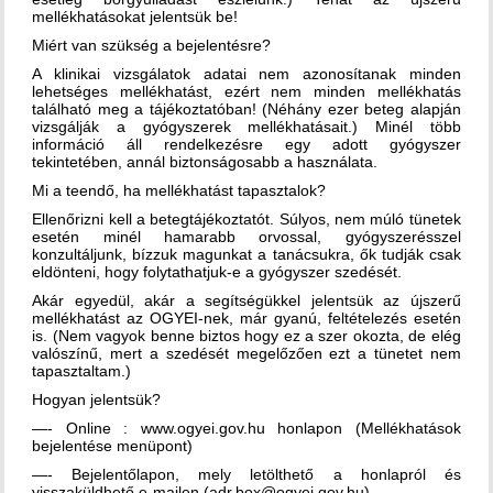
mellékhatásokat jelentsük be!
Miért van szükség a bejelentésre?
A klinikai vizsgálatok adatai nem azonosítanak minden
lehetséges mellékhatást, ezért nem minden mellékhatás
található meg a tájékoztatóban! (Néhány ezer beteg alapján
vizsgálják a gyógyszerek mellékhatásait.) Minél több
információ áll rendelkezésre egy adott gyógyszer
tekintetében, annál biztonságosabb a használata.
Mi a teendő, ha mellékhatást tapasztalok?
Ellenőrizni kell a betegtájékoztatót. Súlyos, nem múló tünetek
esetén minél hamarabb orvossal, gyógyszerésszel
konzultáljunk, bízzuk magunkat a tanácsukra, ők tudják csak
eldönteni, hogy folytathatjuk-e a gyógyszer szedését.
Akár egyedül, akár a segítségükkel jelentsük az újszerű
mellékhatást az OGYEI-nek, már gyanú, feltételezés esetén
is. (Nem vagyok benne biztos hogy ez a szer okozta, de elég
valószínű, mert a szedését megelőzően ezt a tünetet nem
tapasztaltam.)
Hogyan jelentsük?
—- Online : www.ogyei.gov.hu honlapon (Mellékhatások
bejelentése menüpont)
—- Bejelentőlapon, mely letölthető a honlapról és
visszaküldhető e-mailen (adr.box@ogyei.gov.hu)