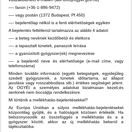
—- faxon (+36-1-886-9472)
—- vagy postán (1372 Budapest, Pf.450)
—- bejelentőlap nélkül is a fenti elérhetőségek egyikén
A bejelentés feltétlenül tartalmazza az alábbi 4 adatot:
—- a beteg nevének kezdőbetűi és életkora
—- a tapasztalt tünetek, panaszok leírása
—- a gyanúsított gyógyszer(ek) megnevezése
—- a bejelentő neve és elérhetősége (e-mail címe, vagy
telefonszáma)
Minden további információ (egyéb betegségek, egyidejűleg
szedett gyógyszerek, a tünetek időtartama, az állapot
javulása vagy rosszabbodása stb.) értékes segítséget jelent.
Az OGYÉI a személyes adatokat bizalmasan kezeli,és
senkinek nem bocsájtja rendelkezésre.
Mi történik a mellékhatás-bejelentésekkel?
Az Európa Unióban a súlyos mellékhatás-bejelentéseket
központilag gyűjtik, és a hatóságok közösen értékelik. Ha
bebizonyosodik az összefüggés a mellékhatás és a a
gyógyszer között, akkor az új mellékhatás bekerül a
tájékoztatóba.