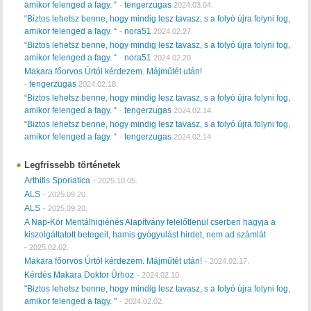
amikor felenged a fagy. “
tengerzugas
-
2024.03.04.
“Biztos lehetsz benne, hogy mindig lesz tavasz, s a folyó újra folyni fog,
amikor felenged a fagy. “
nora51
-
2024.02.27.
“Biztos lehetsz benne, hogy mindig lesz tavasz, s a folyó újra folyni fog,
amikor felenged a fagy. “
nora51
-
2024.02.20.
Makara főorvos Úrtól kérdezem. Májműtét után!
tengerzugas
-
2024.02.18.
“Biztos lehetsz benne, hogy mindig lesz tavasz, s a folyó újra folyni fog,
amikor felenged a fagy. “
tengerzugas
-
2024.02.14.
“Biztos lehetsz benne, hogy mindig lesz tavasz, s a folyó újra folyni fog,
amikor felenged a fagy. “
tengerzugas
-
2024.02.14.
Legfrissebb történetek
Arthitis Sporiatica
-
2025.10.05.
ALS
-
2025.09.20.
ALS
-
2025.09.20.
A Nap-Kör Mentálhigiénés Alapítvány felelőtlenül cserben hagyja a
kiszolgáltatott betegeit, hamis gyógyulást hirdet, nem ad számlát
-
2025.02.02.
Makara főorvos Úrtól kérdezem. Májműtét után!
-
2024.02.17.
Kérdés Makara Doktor Úrhoz
-
2024.02.10.
"Biztos lehetsz benne, hogy mindig lesz tavasz, s a folyó újra folyni fog,
amikor felenged a fagy. "
-
2024.02.02.