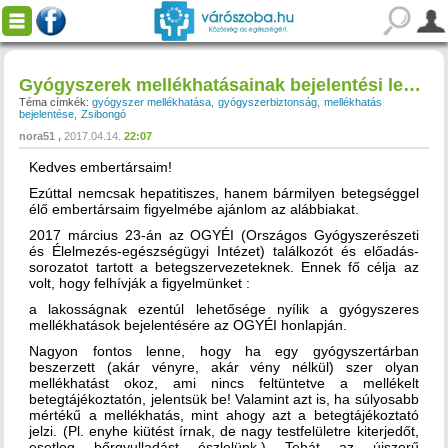
Gyógyszerek mellékhatásainak bejelentési lehetősége!
Téma címkék:
gyógyszer mellékhatása
gyógyszerbiztonság
mellékhatás
bejelentése
Zsibongó
nora51
2017.04.14.
22:07
Kedves embertársaim!
Ezúttal nemcsak hepatitiszes, hanem bármilyen betegséggel
élő embertársaim figyelmébe ajánlom az alábbiakat.
2017 március 23-án az OGYÉI (Országos Gyógyszerészeti
és Élelmezés-egészségügyi Intézet) találkozót és előadás-
sorozatot tartott a betegszervezeteknek. Ennek fő célja az
volt, hogy felhívják a figyelmünket :
a lakosságnak ezentúl lehetősége nyílik a gyógyszeres
mellékhatások bejelentésére az OGYÉI honlapján.
Nagyon fontos lenne, hogy ha egy gyógyszertárban
beszerzett (akár vényre, akár vény nélkül) szer olyan
mellékhatást okoz, ami nincs feltüntetve a mellékelt
betegtájékoztatón, jelentsük be! Valamint azt is, ha súlyosabb
mértékű a mellékhatás, mint ahogy azt a betegtájékoztató
jelzi. (Pl. enyhe kiütést írnak, de nagy testfelületre kiterjedőt,
esetleg bőrgyulladást észlelünk.) Tehát az újszerű