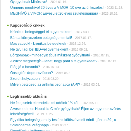
Gyogyultnak Minősitve!
-
2024.01.16.
Ünnepre meghívó! 20 éves a VIMOR! 10 éve az új kezelés!
-
2023.11.18.
MEGHÍVÓ a VIMOR Egyesület 20 éves születésnapjára
-
2023.10.26.
Kapcsolódó cikkek
Krónikus betegséggel él a gyermekem!
-
2017.04.11.
Bánt a környezetem betegségem miatt!
-
2017.01.17.
Más vagyok! - krónikus betegeknek
-
2016.12.24.
Ne gyulladj be! IBD-vel gyermekként
-
2016.09.02.
Bőrgombák - mindegyik típus másként gyógyítható
-
2016.07.15.
A cukor megbetegít – lehet, hogy pont a te gyerekedet?
-
2016.07.13.
Elég jó a hasonló?
-
2016.07.13.
Önsegítés depresszióban?
-
2016.06.21.
Szorult helyzetben
-
2016.03.29.
Milyen betegség az arthritis psoriatica (AP)?
-
2016.03.03.
Legfrissebb aktuális
Ne felejtsetek el rendelkezni adótok 1%-ról!
-
2020.05.11.
A veszedelmes Hepatitis-C már gyógyítható! Éljen az ingyenes szűrés
lehetőségével!
-
2019.09.25.
Egy ritka betegség, amely testünk kötőszöveteit érinti - június 29., a
Scleroderma Világnapja
-
2019.06.27.