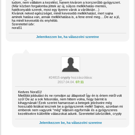
tudom, nem vállalom a kezelést, hanem kivárom a korszerűbb gyógyszert.
(Már közben forgalomba jöttek az új, súlyos mellékhatás-mentes,
hatékonyabb szerek, most egy ilyenre várok a várólistán…)
Kívánok neked egészséget, minél kevesebb mellékhatást, mert sajna
aminek hatása van, annak mellékhatása is, a fene enné meg….De az a jó,
ha minél kevesebb és enyhébb.
Szeretettel üdv:
nora51
Jelentkezzen be, ha válaszolni szeretne
#24815
cryply
hozzászólása:
2017.04.04.
07:11
Kedves Nora51!
Mielőbbi jobbulást és ne romoljon az állapotod! Így én is értem miről volt
szó! De az a sok felsorolás, nem hittem volna, hogy bármit is
kihagynának! Ezek szerint hamarosan a betegek jelzéseire még
hosszabb listákat tesznek be a gyógyszerek mellé! Sajnos, azonban mi
emberek nem vagyunk “még” teljesen egyformák és a gyógyszeres
kezelésekre különféle válaszokat adunk. Szeretettel üdvözöllek, cryply
Jelentkezzen be, ha válaszolni szeretne