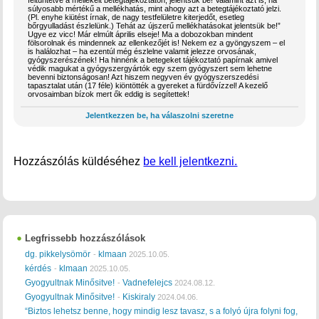
feltüntetve a mellékelt betegtájékoztatón, jelentsük be! Valamint azt is, ha
súlyosabb mértékű a mellékhatás, mint ahogy azt a betegtájékoztató jelzi.
(Pl. enyhe kiütést írnak, de nagy testfelületre kiterjedőt, esetleg
bőrgyulladást észlelünk.) Tehát az újszerű mellékhatásokat jelentsük be!”
Ugye ez vicc! Már elmúlt április elseje! Ma a dobozokban mindent
fölsorolnak és mindennek az ellenkezőjét is! Nekem ez a gyöngyszem – el
is halálozhat – ha ezentúl még észlelne valamit jelezze orvosának,
gyógyszerészének! Ha hinnénk a betegeket tájékoztató papírnak amivel
védik magukat a gyógyszergyártók egy szem gyógyszert sem lehetne
bevenni biztonságosan! Azt hiszem negyven év gyógyszerszedési
tapasztalat után (17 féle) kiöntötték a gyereket a fürdővízzel! A kezelő
orvosaimban bízok mert ők eddig is segítettek!
Jelentkezzen be, ha válaszolni szeretne
Hozzászólás küldéséhez
be kell jelentkezni.
Legfrissebb hozzászólások
dg. pikkelysömör
klmaan
-
2025.10.05.
kérdés
klmaan
-
2025.10.05.
Gyogyultnak Minősitve!
Vadnefelejcs
-
2024.08.12.
Gyogyultnak Minősitve!
Kiskiraly
-
2024.04.06.
“Biztos lehetsz benne, hogy mindig lesz tavasz, s a folyó újra folyni fog,