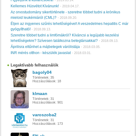
Figyeljünk a kullancsokra!
-
2019.05.14.
Kellemes Húsvétot Kívánunk!
-
2019.04.17.
Az orvostudomány sikertörténete - szeretne többet tudni a krónikus
mieloid leukémiáról (CML)?
-
2018.09.20.
Éljen az ingyenes szűrés lehetőségével! A veszedelmes hepatitis C már
gyógyítható!
-
2018.09.13.
Szeretne többet tudni a limfómákról? Kíváncsi a legújabb kezelési
lehetőségekre? Szívesen találkozna betegtársakkal?
-
2018.09.13.
Áprilisra eltűnhet a májbetegek várólistája
-
2018.03.05.
INR mérés otthon - készülék javaslat
-
2018.03.01.
Legaktívabb felhasználók
bagoly04
Történetek:
35
Hozzászólások:
18
klmaan
Történetek:
31
Hozzászólások:
901
varoszoba2
Történetek:
31
Hozzászólások:
173