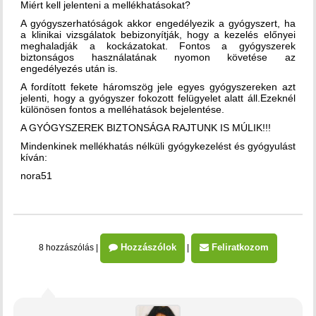
Miért kell jelenteni a mellékhatásokat?
A gyógyszerhatóságok akkor engedélyezik a gyógyszert, ha
a klinikai vizsgálatok bebizonyítják, hogy a kezelés előnyei
meghaladják a kockázatokat. Fontos a gyógyszerek
biztonságos használatának nyomon követése az
engedélyezés után is.
A fordított fekete háromszög jele egyes gyógyszereken azt
jelenti, hogy a gyógyszer fokozott felügyelet alatt áll.Ezeknél
különösen fontos a melléhatások bejelentése.
A GYÓGYSZEREK BIZTONSÁGA RAJTUNK IS MÚLIK!!!
Mindenkinek mellékhatás nélküli gyógykezelést és gyógyulást
kíván:
nora51
Hozzászólok
Feliratkozom
8 hozzászólás
|
|