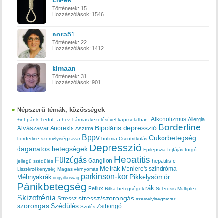
EN-ek
Történetek:
15
Hozzászólások:
1546
nora51
Történetek:
22
Hozzászólások:
1412
klmaan
Történetek:
31
Hozzászólások:
901
Népszerű témák, közösségek
Alkoholizmus
Allergia
+int pánik
1edül..
a hcv. hármas kezelésével kapcsolatban.
Borderline
Bipoláris depresszió
Alvászavar
Anorexia
Asztma
Bppv
Cukorbetegség
borderline személyiségzavar
bulímia
Csontritkulás
Depresszió
daganatos betegségek
Epilepszia
fejfájás
forgó
Hepatitis
Fülzúgás
Ganglion
hepatitis c
jellegű szédülés
Mellrák
Meniere's szindróma
Lisztérzékenység
Magas vérnyomás
parkinson-kor
Méhnyakrák
Pikkelysömör
ongyilkossag
Pánikbetegség
rák
Reflux
Ritka betegségek
Sclerosis Multiplex
Skizofrénia
stressz/szorongás
Stressz
szemelyisegzavar
szorongas
Szédülés
Zsibongó
Szülés