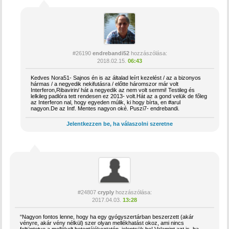
#26190
endrebandi52
hozzászólása:
2018.02.15.
06:43
Kedves Nora51- Sajnos én is az általad leírt kezelést / az a bizonyos
hármas / a negyedik nekifutásra / előtte háromszor már volt
Interferon,Ribavirin/ hát a negyedik az nem volt semmi! Testileg és
lelkileg padlóra tett rendesen ez 2013- volt.Hát az a gond velük de főleg
az Interferon nal, hogy egyeden múlik, ki hogy bírta, en #arul
nagyon.De az Intf. Mentes nagyon oké. Puszi7- endrebandi.
Jelentkezzen be, ha válaszolni szeretne
#24807
cryply
hozzászólása:
2017.04.03.
13:28
“Nagyon fontos lenne, hogy ha egy gyógyszertárban beszerzett (akár
vényre, akár vény nélkül) szer olyan mellékhatást okoz, ami nincs