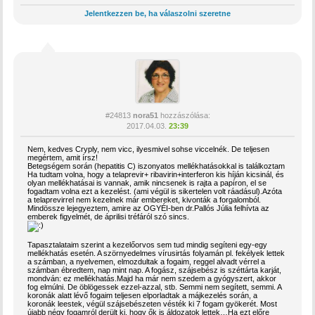
Jelentkezzen be, ha válaszolni szeretne
#24813
nora51
hozzászólása:
2017.04.03.
23:39
Nem, kedves Cryply, nem vicc, ilyesmivel sohse viccelnék. De teljesen
megértem, amit írsz!
Betegségem során (hepatitis C) iszonyatos mellékhatásokkal is találkoztam
Ha tudtam volna, hogy a telaprevir+ ribavirin+interferon kis híján kicsinál, és
olyan mellékhatásai is vannak, amik nincsenek is rajta a papíron, el se
fogadtam volna ezt a kezelést. (ami végül is sikertelen volt ráadásul).Azóta
a telaprevirrel nem kezelnek már embereket, kivonták a forgalomból.
Mindössze lejegyeztem, amire az OGYÉI-ben dr.Pallós Júlia felhívta az
emberek figyelmét, de áprilisi tréfáról szó sincs.
Tapasztalataim szerint a kezelőorvos sem tud mindig segíteni egy-egy
mellékhatás esetén. A szörnyedelmes vírusirtás folyamán pl. fekélyek lettek
a számban, a nyelvemen, elmozdultak a fogaim, reggel alvadt vérrel a
számban ébredtem, nap mint nap. A fogász, szájsebész is széttárta karját,
mondván: ez mellékhatás.Majd ha már nem szedem a gyógyszert, akkor
fog elmúlni. De öblögessek ezzel-azzal, stb. Semmi nem segített, semmi. A
koronák alatt lévő fogaim teljesen elporladtak a májkezelés során, a
koronák leestek, végül szájsebészeten vésték ki 7 fogam gyökerét. Most
újabb négy fogamról derült ki, hogy ők is áldozatok lettek…Ha ezt előre