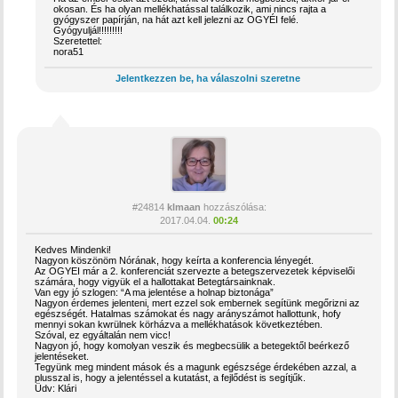
okosan. És ha olyan mellékhatással találkozik, ami nincs rajta a
gyógyszer papírján, na hát azt kell jelezni az OGYÉI felé.
Gyógyuljál!!!!!!!!!
Szeretettel:
nora51
Jelentkezzen be, ha válaszolni szeretne
#24814
klmaan
hozzászólása:
2017.04.04.
00:24
Kedves Mindenki!
Nagyon köszönöm Nórának, hogy keírta a konferencia lényegét.
Az OGYEI már a 2. konferenciát szervezte a betegszervezetek képviselői
számára, hogy vigyük el a hallottakat Betegtársainknak.
Van egy jó szlogen: “A ma jelentése a holnap biztonága”
Nagyon érdemes jelenteni, mert ezzel sok embernek segítünk megőrizni az
egészségét. Hatalmas számokat és nagy arányszámot hallottunk, hofy
mennyi sokan kwrülnek körházva a mellékhatások következtében.
Szóval, ez egyáltalán nem vicc!
Nagyon jó, hogy komolyan veszik és megbecsülik a betegektől beérkező
jelentéseket.
Tegyünk meg mindent mások és a magunk egészsége érdekében azzal, a
plusszal is, hogy a jelentéssel a kutatást, a fejlődést is segítjűk.
Üdv: Klári