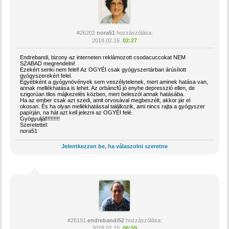
#26202
nora51
hozzászólása:
2018.02.16.
02:27
Endrebandi, bizony az interneten reklámozott csodacuccokat NEM
SZABAD megrendelni!
Ezekért senki nem felel! Az OGYÉI csak gyógyszertárban árúsított
gyógyszerekért felel.
Egyébként a gyógynövények sem veszélytelenek, mert aminek hatása van,
annak mellékhatása is lehet. Az orbáncfű jó enyhe depresszió ellen, de
szigorúan tilos májkezelés közben, mert beleszól annak hatásába.
Ha az ember csak azt szedi, amit orvosával megbeszélt, akkor jár el
okosan. És ha olyan mellékhatással találkozik, ami nincs rajta a gyógyszer
papírján, na hát azt kell jelezni az OGYÉI felé.
Gyógyuljál!!!!!!!!!
Szeretettel:
nora51
Jelentkezzen be, ha válaszolni szeretne
#26191
endrebandi52
hozzászólása:
2018.02.15.
06:59