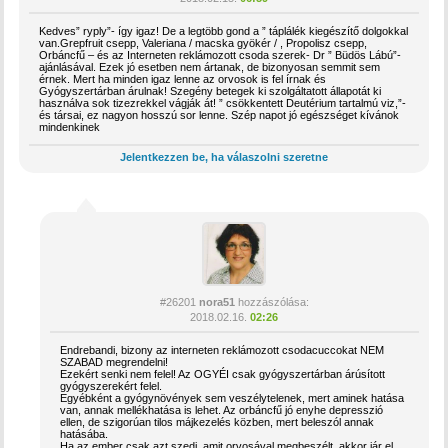
Kedves” ryply”- így igaz! De a legtöbb gond a ” táplálék kiegészítő dolgokkal
van.Grepfruit csepp, Valeriana / macska gyökér / , Propolisz csepp,
Orbáncfű – és az Interneten reklámozott csoda szerek- Dr ” Büdös Lábú”-
ajánlásával. Ezek jó esetben nem ártanak, de bizonyosan semmit sem
érnek. Mert ha minden igaz lenne az orvosok is fel írnak és
Gyógyszertárban árulnak! Szegény betegek ki szolgáltatott állapotát ki
használva sok tizezrekkel vágják át! ” csökkentett Deutérium tartalmú viz,”-
és társai, ez nagyon hosszú sor lenne. Szép napot jó egészséget kívánok
mindenkinek
Jelentkezzen be, ha válaszolni szeretne
#26201
nora51
hozzászólása:
2018.02.16.
02:26
Endrebandi, bizony az interneten reklámozott csodacuccokat NEM
SZABAD megrendelni!
Ezekért senki nem felel! Az OGYÉI csak gyógyszertárban árúsított
gyógyszerekért felel.
Egyébként a gyógynövények sem veszélytelenek, mert aminek hatása
van, annak mellékhatása is lehet. Az orbáncfű jó enyhe depresszió
ellen, de szigorúan tilos májkezelés közben, mert beleszól annak
hatásába.
Ha az ember csak azt szedi, amit orvosával megbeszélt, akkor jár el