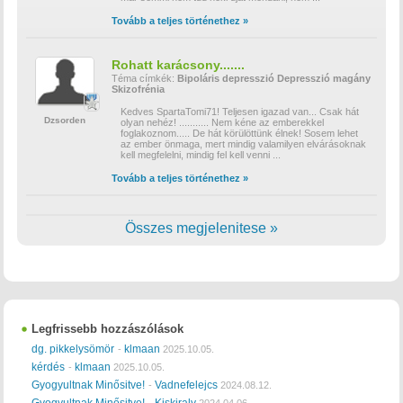
Tovább a teljes történethez »
Rohatt karácsony.......
Téma címkék:
Bipoláris depresszió
Depresszió
magány
Skizofrénia
Kedves SpartaTomi71! Teljesen igazad van... Csak hát
Dzsorden
olyan nehéz! ........... Nem kéne az emberekkel
foglakoznom..... De hát körülöttünk élnek! Sosem lehet
az ember önmaga, mert mindig valamilyen elvárásoknak
kell megfelelni, mindig fel kell venni
...
Tovább a teljes történethez »
Összes megjelenitese »
Legfrissebb hozzászólások
dg. pikkelysömör
klmaan
-
2025.10.05.
kérdés
klmaan
-
2025.10.05.
Gyogyultnak Minősitve!
Vadnefelejcs
-
2024.08.12.
Gyogyultnak Minősitve!
Kiskiraly
-
2024.04.06.