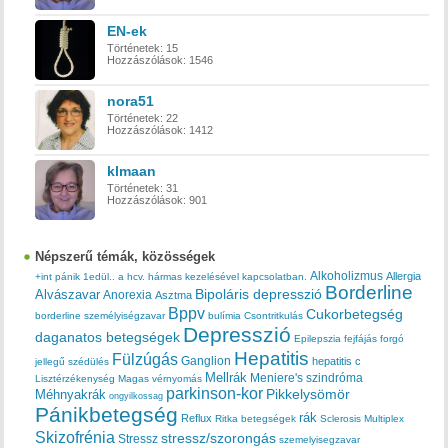
EN-ek
Történetek:
15
Hozzászólások:
1546
nora51
Történetek:
22
Hozzászólások:
1412
klmaan
Történetek:
31
Hozzászólások:
901
Népszerű témák, közösségek
Alkoholizmus
Allergia
+int pánik
1edül..
a hcv. hármas kezelésével kapcsolatban.
Borderline
Bipoláris depresszió
Alvászavar
Anorexia
Asztma
Bppv
Cukorbetegség
borderline személyiségzavar
bulímia
Csontritkulás
Depresszió
daganatos betegségek
Epilepszia
fejfájás
forgó
Hepatitis
Fülzúgás
Ganglion
hepatitis c
jellegű szédülés
Mellrák
Meniere's szindróma
Lisztérzékenység
Magas vérnyomás
parkinson-kor
Méhnyakrák
Pikkelysömör
ongyilkossag
Pánikbetegség
rák
Reflux
Ritka betegségek
Sclerosis Multiplex
Skizofrénia
stressz/szorongás
Stressz
szemelyisegzavar