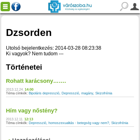
Dzsorden
Utolsó bejelentkezés: 2014-03-28 08:23:38
Ki vagyok? Nem tudom ---
Történetei
Rohatt karácsony…….
2013.12.24.
14:00
Téma címkék:
Bipoláris depresszió
Depresszió
magány
Skizofrénia
Hím vagy nőstény?
2013.12.11.
12:13
Téma címkék:
Depresszió
homoszexualitás - betegség vagy nem?
Skizofrénia