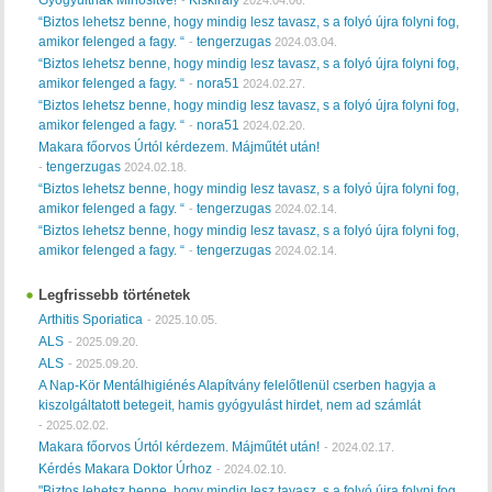
“Biztos lehetsz benne, hogy mindig lesz tavasz, s a folyó újra folyni fog,
amikor felenged a fagy. “
tengerzugas
-
2024.03.04.
“Biztos lehetsz benne, hogy mindig lesz tavasz, s a folyó újra folyni fog,
amikor felenged a fagy. “
nora51
-
2024.02.27.
“Biztos lehetsz benne, hogy mindig lesz tavasz, s a folyó újra folyni fog,
amikor felenged a fagy. “
nora51
-
2024.02.20.
Makara főorvos Úrtól kérdezem. Májműtét után!
tengerzugas
-
2024.02.18.
“Biztos lehetsz benne, hogy mindig lesz tavasz, s a folyó újra folyni fog,
amikor felenged a fagy. “
tengerzugas
-
2024.02.14.
“Biztos lehetsz benne, hogy mindig lesz tavasz, s a folyó újra folyni fog,
amikor felenged a fagy. “
tengerzugas
-
2024.02.14.
Legfrissebb történetek
Arthitis Sporiatica
-
2025.10.05.
ALS
-
2025.09.20.
ALS
-
2025.09.20.
A Nap-Kör Mentálhigiénés Alapítvány felelőtlenül cserben hagyja a
kiszolgáltatott betegeit, hamis gyógyulást hirdet, nem ad számlát
-
2025.02.02.
Makara főorvos Úrtól kérdezem. Májműtét után!
-
2024.02.17.
Kérdés Makara Doktor Úrhoz
-
2024.02.10.
"Biztos lehetsz benne, hogy mindig lesz tavasz, s a folyó újra folyni fog,