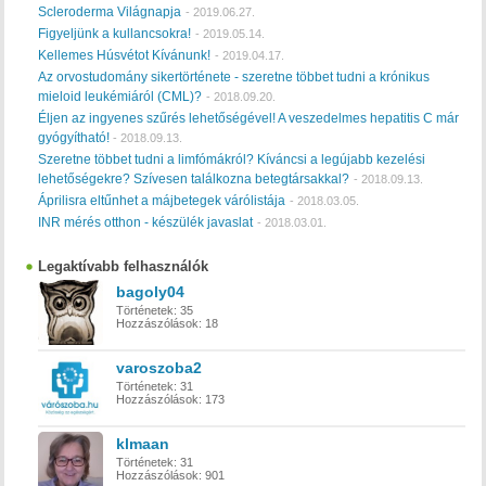
Scleroderma Világnapja
-
2019.06.27.
Figyeljünk a kullancsokra!
-
2019.05.14.
Kellemes Húsvétot Kívánunk!
-
2019.04.17.
Az orvostudomány sikertörténete - szeretne többet tudni a krónikus
mieloid leukémiáról (CML)?
-
2018.09.20.
Éljen az ingyenes szűrés lehetőségével! A veszedelmes hepatitis C már
gyógyítható!
-
2018.09.13.
Szeretne többet tudni a limfómákról? Kíváncsi a legújabb kezelési
lehetőségekre? Szívesen találkozna betegtársakkal?
-
2018.09.13.
Áprilisra eltűnhet a májbetegek várólistája
-
2018.03.05.
INR mérés otthon - készülék javaslat
-
2018.03.01.
Legaktívabb felhasználók
bagoly04
Történetek:
35
Hozzászólások:
18
varoszoba2
Történetek:
31
Hozzászólások:
173
klmaan
Történetek:
31
Hozzászólások:
901