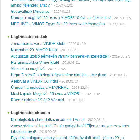
amikor felenged a fagy. "
-
2024.02.02.
Gyogyultnak Minősitve!
-
2024.01.16.
Ünnepre meghívó! 20 éves a VIMOR! 10 éve az új kezelés!
-
2023.11.18.
MEGHÍVÓ a VIMOR Egyesület 20 éves születésnapjára
-
2023.10.26.
Legfrissebb cikkek
Januárban is vár a VIMOR Klub!
-
2020.01.20.
November 29. VIMOR Klub!
-
2019.11.27.
Augusztus utolsó péntekén várunk benneteket szeretettel!
-
2019.08.27.
Ha június, akkor Vimor Klub!
-
2019.06.11.
Vimor klub meghívó
-
2019.04.02.
Hepa B-s és C-s betegek figyelmébe ajánljuk – Meghívó
-
2019.03.05.
A február a VIMORRAl indul
-
2019.01.24.
Ünnepi hangolódás a VIMORRAL
-
2018.12.04.
Most kaptuk! Meghívó: 15 éves a VIMOR!
-
2018.11.15.
Ráérsz október 19-én? Várunk!
-
2018.10.10.
Legfrissebb aktuális
Ne felejtsetek el rendelkezni adótok 1%-ról!
-
2020.05.11.
A veszedelmes Hepatitis-C már gyógyítható! Éljen az ingyenes szűrés
lehetőségével!
-
2019.09.25.
Egy ritka betegség, amely testünk kötőszöveteit érinti - június 29., a