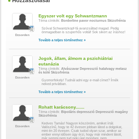
Hozzászólásai
Egyszer volt egy Schwantzmann
Téma címkék:
Borderline
pavor nocturnus
Skizofrénia
Szóval Schwantzkopf-fá avanzsáltad magad. Pedig
önmagadban is szuperhős voltál! Sok sikert az íráshoz!
Dzsorden
Tovább a teljes történethez »
Jogok, állam, álmom a pszichiátriai
eutanázia
Téma címkék:
Alvászavar
Depresszió
halalvagy
melasz
és kólé
Skizofrénia
Dzsorden
Gyomorfekely! Tudnál adni egy e-mail címet? Írnék
neked privátban.
Tovább a teljes történethez »
Rohatt karácsony.......
Téma címkék:
Bipoláris depresszió
Depresszió
magány
Skizofrénia
Kedves Tamás! Nagyon köszönöm, amiket írtál.
Dzsorden
Valószínű, hogy te 42 évesen jobban látod a dolgokat,
mint én 20 évesen. Csak tudod olyan szar, amikor az
ember ennyi idősen úgy érzi, hogy már mindent làtott,
már semmi nem tud neki újat mondani, nem
...