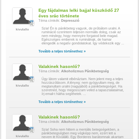
Egy fájdalmas lelki bajjal küszködő 27
éves srác története
Téma címkék:
Depresszió
Szia! Én is pánikbeteg vagyok, de próbálom uralni. A
kivulallo
rumináció szerintem teljesen normális dolog, csak az
nem mindegy, hogy mennyire forgatod bele magad.
Egészséges emberek is ruminálnak, de hamar
elengedik a negatív gondolatokat. Így védekezik egy
...
Tovább a teljes történethez »
Valakinek hasonló?
Téma címkék:
Alkoholizmus
Pánikbetegség
Úgy látom valamit elbénáztam. Nem jelent meg a teljes
hozzászólásom. A lényeg: nem gyógyultam meg, de
kivulallo
megtanultam uralni (nagyjából) a pánikbetegséget. Ha
szeretnéd, hogy megosszam veled a tapasztalataimat,
írj email-t hátha segíthetek.
...
Tovább a teljes történethez »
Valakinek hasonló?
Téma címkék:
Alkoholizmus
Pánikbetegség
Szia! Soha nem hittem a mentális betegségekben, a
pánikbetegségben meg végképp nem, ezért lett a
kivulallo
nevem itt Kívülálló. Egy Borderes barátomnak akartam