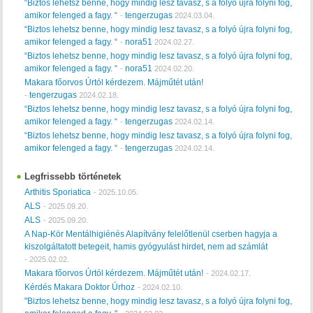
“Biztos lehetsz benne, hogy mindig lesz tavasz, s a folyó újra folyni fog,
amikor felenged a fagy. “
tengerzugas
-
2024.03.04.
“Biztos lehetsz benne, hogy mindig lesz tavasz, s a folyó újra folyni fog,
amikor felenged a fagy. “
nora51
-
2024.02.27.
“Biztos lehetsz benne, hogy mindig lesz tavasz, s a folyó újra folyni fog,
amikor felenged a fagy. “
nora51
-
2024.02.20.
Makara főorvos Úrtól kérdezem. Májműtét után!
tengerzugas
-
2024.02.18.
“Biztos lehetsz benne, hogy mindig lesz tavasz, s a folyó újra folyni fog,
amikor felenged a fagy. “
tengerzugas
-
2024.02.14.
“Biztos lehetsz benne, hogy mindig lesz tavasz, s a folyó újra folyni fog,
amikor felenged a fagy. “
tengerzugas
-
2024.02.14.
Legfrissebb történetek
Arthitis Sporiatica
-
2025.10.05.
ALS
-
2025.09.20.
ALS
-
2025.09.20.
A Nap-Kör Mentálhigiénés Alapítvány felelőtlenül cserben hagyja a
kiszolgáltatott betegeit, hamis gyógyulást hirdet, nem ad számlát
-
2025.02.02.
Makara főorvos Úrtól kérdezem. Májműtét után!
-
2024.02.17.
Kérdés Makara Doktor Úrhoz
-
2024.02.10.
"Biztos lehetsz benne, hogy mindig lesz tavasz, s a folyó újra folyni fog,