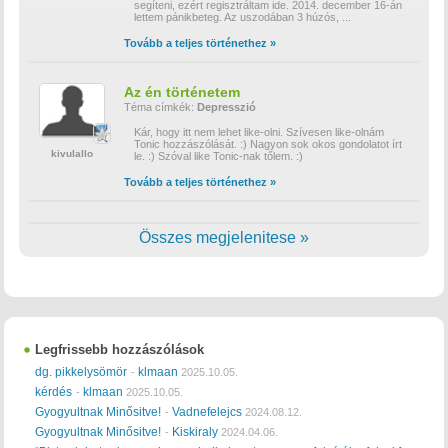
segíteni, ezért regisztráltam ide. 2014. december 16-án
lettem pánikbeteg. Az uszodában 3 húzós,
...
Tovább a teljes történethez »
Az én történetem
Téma címkék:
Depresszió
Kár, hogy itt nem lehet like-olni. Szívesen like-olnám
Tonic hozzászólását. :) Nagyon sok okos gondolatot írt
kivulallo
le. :) Szóval like Tonic-nak tőlem. :)
Tovább a teljes történethez »
Összes megjelenitese »
Legfrissebb hozzászólások
dg. pikkelysömör
klmaan
-
2025.10.05.
kérdés
klmaan
-
2025.10.05.
Gyogyultnak Minősitve!
Vadnefelejcs
-
2024.08.12.
Gyogyultnak Minősitve!
Kiskiraly
-
2024.04.06.