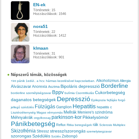
EN-ek
Történetek:
15
Hozzászólások:
1546
nora51
Történetek:
22
Hozzászólások:
1412
klmaan
Történetek:
31
Hozzászólások:
901
Népszerű témák, közösségek
Alkoholizmus
Allergia
+int pánik
1edül..
a hcv. hármas kezelésével kapcsolatban.
Borderline
Bipoláris depresszió
Alvászavar
Anorexia
Asztma
Bppv
Cukorbetegség
borderline személyiségzavar
bulímia
Csontritkulás
Depresszió
daganatos betegségek
Epilepszia
fejfájás
forgó
Hepatitis
Fülzúgás
Ganglion
hepatitis c
jellegű szédülés
Mellrák
Meniere's szindróma
Lisztérzékenység
Magas vérnyomás
parkinson-kor
Méhnyakrák
Pikkelysömör
ongyilkossag
Pánikbetegség
rák
Reflux
Ritka betegségek
Sclerosis Multiplex
Skizofrénia
stressz/szorongás
Stressz
szemelyisegzavar
szorongas
Szédülés
Zsibongó
Szülés