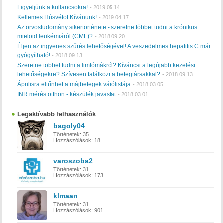
Figyeljünk a kullancsokra!
-
2019.05.14.
Kellemes Húsvétot Kívánunk!
-
2019.04.17.
Az orvostudomány sikertörténete - szeretne többet tudni a krónikus
mieloid leukémiáról (CML)?
-
2018.09.20.
Éljen az ingyenes szűrés lehetőségével! A veszedelmes hepatitis C már
gyógyítható!
-
2018.09.13.
Szeretne többet tudni a limfómákról? Kíváncsi a legújabb kezelési
lehetőségekre? Szívesen találkozna betegtársakkal?
-
2018.09.13.
Áprilisra eltűnhet a májbetegek várólistája
-
2018.03.05.
INR mérés otthon - készülék javaslat
-
2018.03.01.
Legaktívabb felhasználók
bagoly04
Történetek:
35
Hozzászólások:
18
varoszoba2
Történetek:
31
Hozzászólások:
173
klmaan
Történetek:
31
Hozzászólások:
901