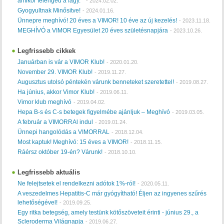
amikor felenged a fagy. "
-
2024.02.02.
Gyogyultnak Minősitve!
-
2024.01.16.
Ünnepre meghívó! 20 éves a VIMOR! 10 éve az új kezelés!
-
2023.11.18.
MEGHÍVÓ a VIMOR Egyesület 20 éves születésnapjára
-
2023.10.26.
Legfrissebb cikkek
Januárban is vár a VIMOR Klub!
-
2020.01.20.
November 29. VIMOR Klub!
-
2019.11.27.
Augusztus utolsó péntekén várunk benneteket szeretettel!
-
2019.08.27.
Ha június, akkor Vimor Klub!
-
2019.06.11.
Vimor klub meghívó
-
2019.04.02.
Hepa B-s és C-s betegek figyelmébe ajánljuk – Meghívó
-
2019.03.05.
A február a VIMORRAl indul
-
2019.01.24.
Ünnepi hangolódás a VIMORRAL
-
2018.12.04.
Most kaptuk! Meghívó: 15 éves a VIMOR!
-
2018.11.15.
Ráérsz október 19-én? Várunk!
-
2018.10.10.
Legfrissebb aktuális
Ne felejtsetek el rendelkezni adótok 1%-ról!
-
2020.05.11.
A veszedelmes Hepatitis-C már gyógyítható! Éljen az ingyenes szűrés
lehetőségével!
-
2019.09.25.
Egy ritka betegség, amely testünk kötőszöveteit érinti - június 29., a
Scleroderma Világnapja
-
2019.06.27.