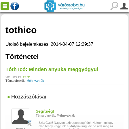
tothico
Utolsó bejelentkezés: 2014-04-07 12:29:37
Történetei
Tóth Icó: Minden anyuka meggyógyul
2013.03.13.
13:31
Téma címkék:
Méhnyakrák
Hozzászólásai
Segítség!
Téma címkék:
Méhnyakrák
Szia Gabi! Nagyon szívesen segítünk Nektek, mi egy
alapítvány vagyunk a MÁlyvavirág, de ne ijedj meg az
tothico