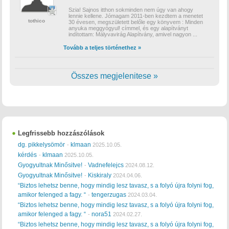
Szia! Sajnos itthon sokminden nem úgy van ahogy
lennie kellene. Jómagam 2011-ben kezdtem a menetet
tothico
30 évesen, megszületett belőle egy könyvem : Minden
anyuka meggyógyul! címmel, és egy alapítványt
indítottam: Mályvavirág Alapítvány, amivel nagyon
...
Tovább a teljes történethez »
Összes megjelenitese »
Legfrissebb hozzászólások
dg. pikkelysömör
klmaan
-
2025.10.05.
kérdés
klmaan
-
2025.10.05.
Gyogyultnak Minősitve!
Vadnefelejcs
-
2024.08.12.
Gyogyultnak Minősitve!
Kiskiraly
-
2024.04.06.
“Biztos lehetsz benne, hogy mindig lesz tavasz, s a folyó újra folyni fog,
amikor felenged a fagy. “
tengerzugas
-
2024.03.04.
“Biztos lehetsz benne, hogy mindig lesz tavasz, s a folyó újra folyni fog,
amikor felenged a fagy. “
nora51
-
2024.02.27.
“Biztos lehetsz benne, hogy mindig lesz tavasz, s a folyó újra folyni fog,