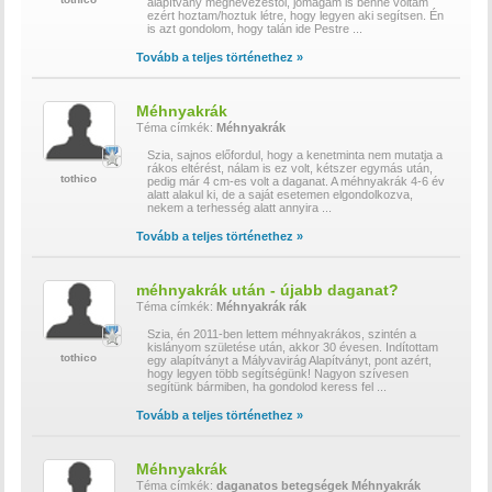
alapítvány megnevezéstől, jómagam is benne voltam
ezért hoztam/hoztuk létre, hogy legyen aki segítsen. Én
is azt gondolom, hogy talán ide Pestre
...
Tovább a teljes történethez »
Méhnyakrák
Téma címkék:
Méhnyakrák
Szia, sajnos előfordul, hogy a kenetminta nem mutatja a
rákos eltérést, nálam is ez volt, kétszer egymás után,
tothico
pedig már 4 cm-es volt a daganat. A méhnyakrák 4-6 év
alatt alakul ki, de a saját esetemen elgondolkozva,
nekem a terhesség alatt annyira
...
Tovább a teljes történethez »
méhnyakrák után - újabb daganat?
Téma címkék:
Méhnyakrák
rák
Szia, én 2011-ben lettem méhnyakrákos, szintén a
kislányom születése után, akkor 30 évesen. Indítottam
tothico
egy alapítványt a Mályvavirág Alapítványt, pont azért,
hogy legyen több segítségünk! Nagyon szívesen
segítünk bármiben, ha gondolod keress fel
...
Tovább a teljes történethez »
Méhnyakrák
Téma címkék:
daganatos betegségek
Méhnyakrák