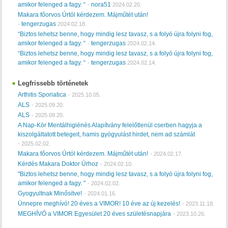
amikor felenged a fagy. “
nora51
-
2024.02.20.
Makara főorvos Úrtól kérdezem. Májműtét után!
tengerzugas
-
2024.02.18.
“Biztos lehetsz benne, hogy mindig lesz tavasz, s a folyó újra folyni fog,
amikor felenged a fagy. “
tengerzugas
-
2024.02.14.
“Biztos lehetsz benne, hogy mindig lesz tavasz, s a folyó újra folyni fog,
amikor felenged a fagy. “
tengerzugas
-
2024.02.14.
Legfrissebb történetek
Arthitis Sporiatica
-
2025.10.05.
ALS
-
2025.09.20.
ALS
-
2025.09.20.
A Nap-Kör Mentálhigiénés Alapítvány felelőtlenül cserben hagyja a
kiszolgáltatott betegeit, hamis gyógyulást hirdet, nem ad számlát
-
2025.02.02.
Makara főorvos Úrtól kérdezem. Májműtét után!
-
2024.02.17.
Kérdés Makara Doktor Úrhoz
-
2024.02.10.
"Biztos lehetsz benne, hogy mindig lesz tavasz, s a folyó újra folyni fog,
amikor felenged a fagy. "
-
2024.02.02.
Gyogyultnak Minősitve!
-
2024.01.16.
Ünnepre meghívó! 20 éves a VIMOR! 10 éve az új kezelés!
-
2023.11.18.
MEGHÍVÓ a VIMOR Egyesület 20 éves születésnapjára
-
2023.10.26.