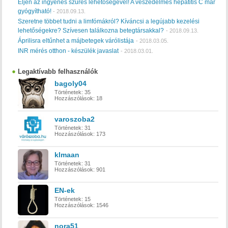
Éljen az ingyenes szűrés lehetőségével! A veszedelmes hepatitis C már
gyógyítható!
-
2018.09.13.
Szeretne többet tudni a limfómákról? Kíváncsi a legújabb kezelési
lehetőségekre? Szívesen találkozna betegtársakkal?
-
2018.09.13.
Áprilisra eltűnhet a májbetegek várólistája
-
2018.03.05.
INR mérés otthon - készülék javaslat
-
2018.03.01.
Legaktívabb felhasználók
bagoly04
Történetek:
35
Hozzászólások:
18
varoszoba2
Történetek:
31
Hozzászólások:
173
klmaan
Történetek:
31
Hozzászólások:
901
EN-ek
Történetek:
15
Hozzászólások:
1546
nora51