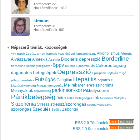
Történetek:
22
Hozzászólások:
1412
klmaan
Történetek:
31
Hozzászólások:
901
Népszerű témák, közösségek
Alkoholizmus
Allergia
+int pánik
1edül..
a hcv. hármas kezelésével kapcsolatban.
Borderline
Bipoláris depresszió
Alvászavar
Anorexia
Asztma
Bppv
Cukorbetegség
borderline személyiségzavar
bulímia
Csontritkulás
Depresszió
daganatos betegségek
Epilepszia
fejfájás
forgó
Hepatitis
Fülzúgás
Ganglion
hepatitis c
jellegű szédülés
Mellrák
Meniere's szindróma
Lisztérzékenység
Magas vérnyomás
parkinson-kor
Méhnyakrák
Pikkelysömör
ongyilkossag
Pánikbetegség
rák
Reflux
Ritka betegségek
Sclerosis Multiplex
Skizofrénia
stressz/szorongás
Stressz
szemelyisegzavar
szorongas
Szédülés
Zsibongó
Szülés
RSS 2.0 Történetek
RSS 2.0 Kommentek