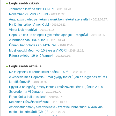
Legfrissebb cikkek
Januárban is vár a VIMOR Klub!
-
2020.01.20.
November 29. VIMOR Klub!
-
2019.11.27.
Augusztus utolsó péntekén várunk benneteket szeretettel!
-
2019.08.27.
Ha június, akkor Vimor Klub!
-
2019.06.11.
Vimor klub meghívó
-
2019.04.02.
Hepa B-s és C-s betegek figyelmébe ajánljuk – Meghívó
-
2019.03.05.
A február a VIMORRAl indul
-
2019.01.24.
Ünnepi hangolódás a VIMORRAL
-
2018.12.04.
Most kaptuk! Meghívó: 15 éves a VIMOR!
-
2018.11.15.
Ráérsz október 19-én? Várunk!
-
2018.10.10.
Legfrissebb aktuális
Ne felejtsetek el rendelkezni adótok 1%-ról!
-
2020.05.11.
A veszedelmes Hepatitis-C már gyógyítható! Éljen az ingyenes szűrés
lehetőségével!
-
2019.09.25.
Egy ritka betegség, amely testünk kötőszöveteit érinti - június 29., a
Scleroderma Világnapja
-
2019.06.27.
Figyeljünk a kullancsokra!
-
2019.05.14.
Kellemes Húsvétot Kívánunk!
-
2019.04.17.
Az orvostudomány sikertörténete - szeretne többet tudni a krónikus
mieloid leukémiáról (CML)?
-
2018.09.20.