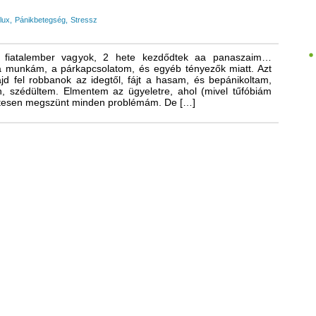
lux
Pánikbetegség
Stressz
 fiatalember vagyok, 2 hete kezdődtek aa panaszaim…
 a munkám, a párkapcsolatom, és egyéb tényezők miatt. Azt
d fel robbanok az idegtől, fájt a hasam, és bepánikoltam,
, szédültem. Elmentem az ügyeletre, ahol (mivel tűfóbiám
életesen megszünt minden problémám. De […]