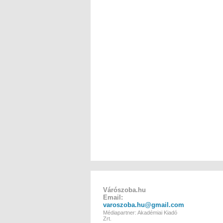
Várószoba.hu
Email:
varoszoba.hu@gmail.com
Médiapartner: Akadémiai Kiadó
Zrt.