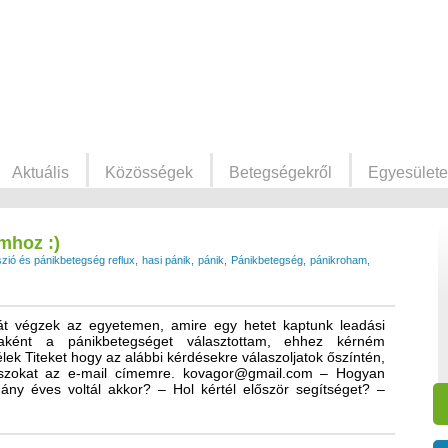
Aktuális
Közösségek
Betegségekről
Egyesülete
mhoz :)
zió és pánikbetegség reflux
hasi pánik
pánik
Pánikbetegség
pánikroham
át végzek az egyetemen, amire egy hetet kaptunk leadási
aként a pánikbetegséget választottam, ehhez kérném
ek Titeket hogy az alábbi kérdésekre válaszoljatok őszíntén,
laszokat az e-mail címemre. kovagor@gmail.com – Hogyan
ány éves voltál akkor? – Hol kértél először segítséget? –