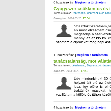
0 hozzászólás
|
Megírom a történetem
Gyogyszer csökkentés és tü
Téma címkék:
Depresszió
depresszió és páni
Georgina
2014.03.26.
17:04
Sziasztok!Szeretném,ha 
én most elkezdtem csö
megszokja a szervezet
mennyi az az idö kb. és
szedtem a cipralexet meg napi 4s
11 hozzászólás
|
Megírom a történetem
tanácstalanság, motiválatl
Téma címkék:
céltalanság
Depresszió
depres
gooboy
2013.08.26.
17:41
Üdv mindenkinek! 30 é
helyzet állt elő az él
lesz, így előre is el
traktálnék másokat, h
vacilláltam a külföld és itthon közöt
4 hozzászólás
|
Megírom a történetem