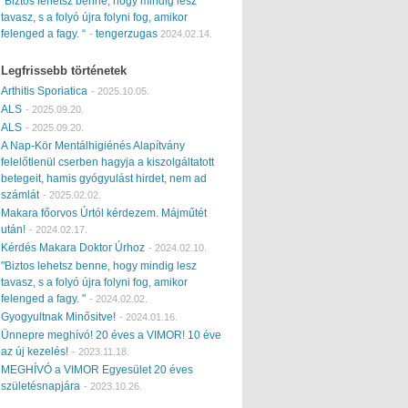
“Biztos lehetsz benne, hogy mindig lesz
tavasz, s a folyó újra folyni fog, amikor
felenged a fagy. “
tengerzugas
-
2024.02.14.
Legfrissebb történetek
Arthitis Sporiatica
-
2025.10.05.
ALS
-
2025.09.20.
ALS
-
2025.09.20.
A Nap-Kör Mentálhigiénés Alapítvány
felelőtlenül cserben hagyja a kiszolgáltatott
betegeit, hamis gyógyulást hirdet, nem ad
számlát
-
2025.02.02.
Makara főorvos Úrtól kérdezem. Májműtét
után!
-
2024.02.17.
Kérdés Makara Doktor Úrhoz
-
2024.02.10.
"Biztos lehetsz benne, hogy mindig lesz
tavasz, s a folyó újra folyni fog, amikor
felenged a fagy. "
-
2024.02.02.
Gyogyultnak Minősitve!
-
2024.01.16.
Ünnepre meghívó! 20 éves a VIMOR! 10 éve
az új kezelés!
-
2023.11.18.
MEGHÍVÓ a VIMOR Egyesület 20 éves
születésnapjára
-
2023.10.26.