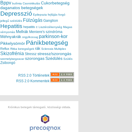
Bppv
Cukorbetegség
bulímia
Csontritkulás
daganatos betegségek
Depresszió
Epilepszia
fejfájás
forgó
Fülzúgás
Ganglion
jellegű szédülés
Hepatitis
hepatitis c
Lisztérzékenység
Magas
Mellrák
Meniere's szindróma
vérnyomás
parkinson-kor
Méhnyakrák
ongyilkossag
Pánikbetegség
Pikkelysömör
rák
Reflux
Ritka betegségek
Sclerosis Multiplex
Skizofrénia
stressz/szorongás
Stressz
szorongas
Szédülés
szemelyisegzavar
Szülés
Zsibongó
RSS 2.0 Történetek
RSS 2.0 Kommentek
Krónikus betegek támogató, közösségi oldala.