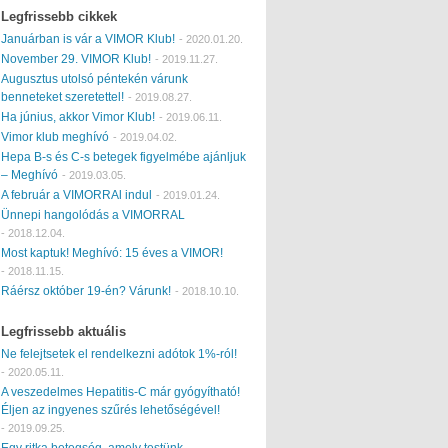
Legfrissebb cikkek
Januárban is vár a VIMOR Klub!
-
2020.01.20.
November 29. VIMOR Klub!
-
2019.11.27.
Augusztus utolsó péntekén várunk
benneteket szeretettel!
-
2019.08.27.
Ha június, akkor Vimor Klub!
-
2019.06.11.
Vimor klub meghívó
-
2019.04.02.
Hepa B-s és C-s betegek figyelmébe ajánljuk
– Meghívó
-
2019.03.05.
A február a VIMORRAl indul
-
2019.01.24.
Ünnepi hangolódás a VIMORRAL
-
2018.12.04.
Most kaptuk! Meghívó: 15 éves a VIMOR!
-
2018.11.15.
Ráérsz október 19-én? Várunk!
-
2018.10.10.
Legfrissebb aktuális
Ne felejtsetek el rendelkezni adótok 1%-ról!
-
2020.05.11.
A veszedelmes Hepatitis-C már gyógyítható!
Éljen az ingyenes szűrés lehetőségével!
-
2019.09.25.
Egy ritka betegség, amely testünk