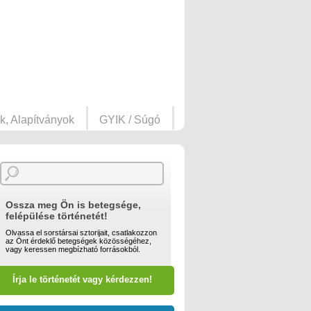
k, Alapítványok
GYIK / Súgó
Ossza meg Ön is betegsége,
felépülése történetét!
Olvassa el sorstársai sztorijait, csatlakozzon
az Önt érdeklő betegségek közösségéhez,
vagy keressen megbízható forrásokból.
Írja le történetét vagy kérdezzen!