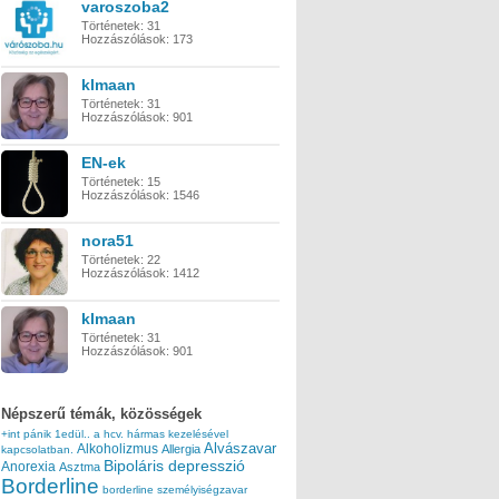
varoszoba2
Történetek:
31
Hozzászólások:
173
klmaan
Történetek:
31
Hozzászólások:
901
EN-ek
Történetek:
15
Hozzászólások:
1546
nora51
Történetek:
22
Hozzászólások:
1412
klmaan
Történetek:
31
Hozzászólások:
901
Népszerű témák, közösségek
+int pánik
1edül..
a hcv. hármas kezelésével
Alvászavar
Alkoholizmus
Allergia
kapcsolatban.
Bipoláris depresszió
Anorexia
Asztma
Borderline
borderline személyiségzavar