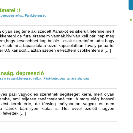
netei :/
kbetegség reflux
Pánikbetegség
olyan segítene aki szedett Xanaxot és sikerült letennie,mert
kkenteni de fura érzéseim vannak.Nyílván kell pár nap még
em,hogy kevesebbet kap belöle…csak szeretném tudni hogy
 kinek mi a tapasztalata ezzel kapcsolatban.Tavaly januártol
zer 0,5 xanaxot…aztán szépen elkezdtem csökkenteni a […]
anság, depresszió
szió és pánikbetegség reflux
Pánikbetegség
tanácstalanság
ves pasi vagyok és szeretnék segítséget kérni, mert olyan
etembe, ami teljesen tanácstalanná tett. A story elég hosszú
nézést kérek érte, de tényleg mélyponton vagyok és nem
a látnék bármilyen kiutat is. Hét évvel ezelőtt nagyon
t, felvettek […]