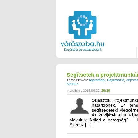
Segítsetek a projektmunká
Téma címkék:
Agorafóbia
Depresszió
depress
Stressz
Invisible
2015.04.27.
20:16
Sziasztok Projektmunk
határidőnek. Én tém
segítségetek! Megkérnél
és küldjétek el a vá
alakult ki Nálad a betegség? – H
Szedsz […]