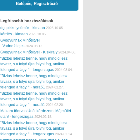
Belépés, Regisztráció
Legfrissebb hozzászólások
dg. pikkelysömör
klmaan
-
2025.10.05.
kérdés
klmaan
-
2025.10.05.
Gyogyultnak Minősitve!
Vadnefelejcs
-
2024.08.12.
Gyogyultnak Minősitve!
Kiskiraly
-
2024.04.06.
“Biztos lehetsz benne, hogy mindig lesz
tavasz, s a folyó újra folyni fog, amikor
felenged a fagy. “
tengerzugas
-
2024.03.04.
“Biztos lehetsz benne, hogy mindig lesz
tavasz, s a folyó újra folyni fog, amikor
felenged a fagy. “
nora51
-
2024.02.27.
“Biztos lehetsz benne, hogy mindig lesz
tavasz, s a folyó újra folyni fog, amikor
felenged a fagy. “
nora51
-
2024.02.20.
Makara főorvos Úrtól kérdezem. Májműtét
után!
tengerzugas
-
2024.02.18.
“Biztos lehetsz benne, hogy mindig lesz
tavasz, s a folyó újra folyni fog, amikor
felenged a fagy. “
tengerzugas
-
2024.02.14.