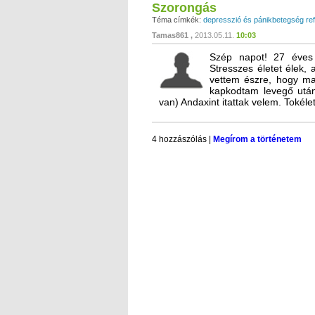
Szorongás
Téma címkék:
depresszió és pánikbetegség ref
Tamas861
2013.05.11.
10:03
Szép napot! 27 éves
Stresszes életet élek,
vettem észre, hogy maj
kapkodtam levegő után
van) Andaxint itattak velem. Tok
4 hozzászólás
|
Megírom a történetem