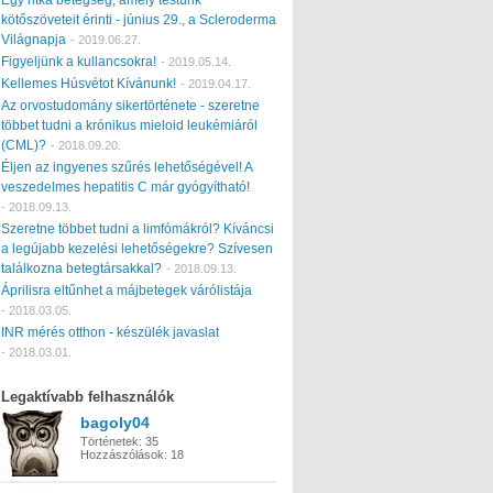
kötőszöveteit érinti - június 29., a Scleroderma
Világnapja
-
2019.06.27.
Figyeljünk a kullancsokra!
-
2019.05.14.
Kellemes Húsvétot Kívánunk!
-
2019.04.17.
Az orvostudomány sikertörténete - szeretne
többet tudni a krónikus mieloid leukémiáról
(CML)?
-
2018.09.20.
Éljen az ingyenes szűrés lehetőségével! A
veszedelmes hepatitis C már gyógyítható!
-
2018.09.13.
Szeretne többet tudni a limfómákról? Kíváncsi
a legújabb kezelési lehetőségekre? Szívesen
találkozna betegtársakkal?
-
2018.09.13.
Áprilisra eltűnhet a májbetegek várólistája
-
2018.03.05.
INR mérés otthon - készülék javaslat
-
2018.03.01.
Legaktívabb felhasználók
bagoly04
Történetek:
35
Hozzászólások:
18