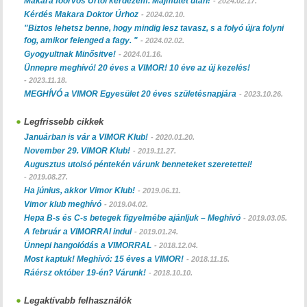
Makara főorvos Úrtól kérdezem. Májműtét után!
-
2024.02.17.
Kérdés Makara Doktor Úrhoz
-
2024.02.10.
"Biztos lehetsz benne, hogy mindig lesz tavasz, s a folyó újra folyni
fog, amikor felenged a fagy. "
-
2024.02.02.
Gyogyultnak Minősitve!
-
2024.01.16.
Ünnepre meghívó! 20 éves a VIMOR! 10 éve az új kezelés!
-
2023.11.18.
MEGHÍVÓ a VIMOR Egyesület 20 éves születésnapjára
-
2023.10.26.
Legfrissebb cikkek
Januárban is vár a VIMOR Klub!
-
2020.01.20.
November 29. VIMOR Klub!
-
2019.11.27.
Augusztus utolsó péntekén várunk benneteket szeretettel!
-
2019.08.27.
Ha június, akkor Vimor Klub!
-
2019.06.11.
Vimor klub meghívó
-
2019.04.02.
Hepa B-s és C-s betegek figyelmébe ajánljuk – Meghívó
-
2019.03.05.
A február a VIMORRAl indul
-
2019.01.24.
Ünnepi hangolódás a VIMORRAL
-
2018.12.04.
Most kaptuk! Meghívó: 15 éves a VIMOR!
-
2018.11.15.
Ráérsz október 19-én? Várunk!
-
2018.10.10.
Legaktívabb felhasználók