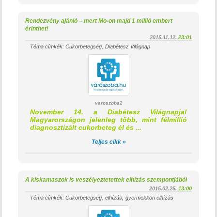
Rendezvény ajánló – mert Mo-on majd 1 millió embert
érinthet!
2015.11.12.
23:01
Téma címkék:
Cukorbetegség
Diabétesz Világnap
varoszoba2
November 14. a Diabétesz Világnapja!
Magyarországon jelenleg több, mint félmillió
diagnosztizált cukorbeteg él és ...
Teljes cikk »
A kiskamaszok is veszélyeztetettek elhízás szempontjából
2015.02.25.
13:00
Téma címkék:
Cukorbetegség
elhízás
gyermekkori elhízás