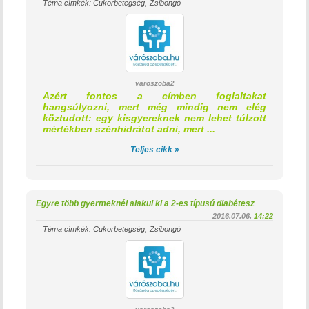
Téma címkék:
Cukorbetegség
Zsibongó
varoszoba2
Azért fontos a címben foglaltakat
hangsúlyozni, mert még mindig nem elég
köztudott: egy kisgyereknek nem lehet túlzott
mértékben szénhidrátot adni, mert ...
Teljes cikk »
Egyre több gyermeknél alakul ki a 2-es típusú diabétesz
2016.07.06.
14:22
Téma címkék:
Cukorbetegség
Zsibongó