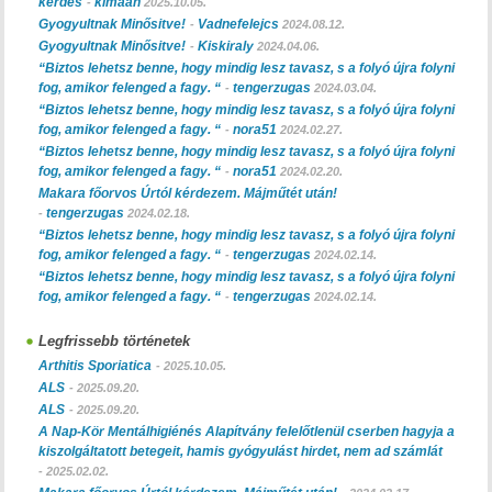
kérdés
klmaan
-
2025.10.05.
Gyogyultnak Minősitve!
Vadnefelejcs
-
2024.08.12.
Gyogyultnak Minősitve!
Kiskiraly
-
2024.04.06.
“Biztos lehetsz benne, hogy mindig lesz tavasz, s a folyó újra folyni
fog, amikor felenged a fagy. “
tengerzugas
-
2024.03.04.
“Biztos lehetsz benne, hogy mindig lesz tavasz, s a folyó újra folyni
fog, amikor felenged a fagy. “
nora51
-
2024.02.27.
“Biztos lehetsz benne, hogy mindig lesz tavasz, s a folyó újra folyni
fog, amikor felenged a fagy. “
nora51
-
2024.02.20.
Makara főorvos Úrtól kérdezem. Májműtét után!
tengerzugas
-
2024.02.18.
“Biztos lehetsz benne, hogy mindig lesz tavasz, s a folyó újra folyni
fog, amikor felenged a fagy. “
tengerzugas
-
2024.02.14.
“Biztos lehetsz benne, hogy mindig lesz tavasz, s a folyó újra folyni
fog, amikor felenged a fagy. “
tengerzugas
-
2024.02.14.
Legfrissebb történetek
Arthitis Sporiatica
-
2025.10.05.
ALS
-
2025.09.20.
ALS
-
2025.09.20.
A Nap-Kör Mentálhigiénés Alapítvány felelőtlenül cserben hagyja a
kiszolgáltatott betegeit, hamis gyógyulást hirdet, nem ad számlát
-
2025.02.02.