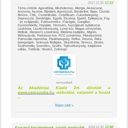
2017.12.30.
17:12
Téma címkék:
Agorafóbia
Alkoholizmus
Allergia
Alvászavar
Anorexia
Asztma
Bipoláris depresszió
Borderline
Bppv
Cisztás
fibrózis
CML
Csontritkulás
Csípőficam
Cukorbetegség
Depresszió
Derékfájás
Egyéb
Ekcéma
Epekő
Epilepszia
Fog
- és szájápolás
Futószemölcs
Fülzúgás
Ganglion
Gyomorfekély
Hepatitis
Heresérv
hozzájáruló nyilatkozat
Leukémia
Lisztérzékenység
Lyme-kór
Magas vérnyomás
Mellrák
Meniere's szindróma
Mielóma multiplex
Migrén
Méhnyakrák
Parkinson-kór
PCO szindróma
Pikkelysömör
Pulmonális hipertónia
Pánikbetegség
Reflux
Reuma
Ritka
betegségek
Sclerosis Multiplex
Skizofrénia
Stressz
Stroke
Szalmonella
Szemölcs
Szülés
Tejérzékenység
tulajdonos
váltás
Tüdőrák
Vesekő
Zsibongó
varoszoba2
Az Akadémiai Kiadó Zrt. döntött a
www.varoszoba.hu
weboldal, valamint a hozzá
...
Teljes cikk »
2016.11.30.
17:58
Korszerű készítmények, sürgős tennivalók