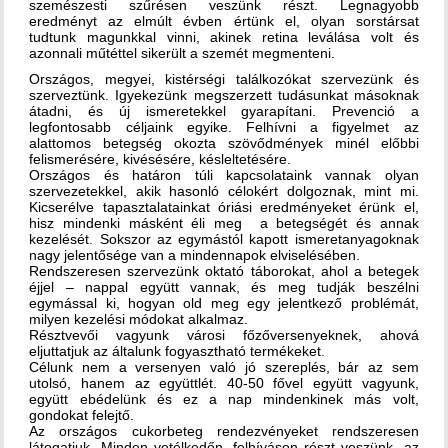
szemészesti szűrésen veszünk részt. Legnagyobb
eredményt az elmúlt évben értünk el, olyan sorstársat
tudtunk magunkkal vinni, akinek retina leválása volt és
azonnali műtéttel sikerült a szemét megmenteni.
Országos, megyei, kistérségi találkozókat szervezünk és
szerveztünk. Igyekezünk megszerzett tudásunkat másoknak
átadni, és új ismeretekkel gyarapítani. Prevenció a
legfontosabb céljaink egyike. Felhívni a figyelmet az
alattomos betegség okozta szövődmények minél előbbi
felismerésére, kivésésére, késleltetésére.
Országos és határon túli kapcsolataink vannak olyan
szervezetekkel, akik hasonló célokért dolgoznak, mint mi.
Kicserélve tapasztalatainkat óriási eredményeket érünk el,
hisz mindenki másként éli meg a betegségét és annak
kezelését. Sokszor az egymástól kapott ismeretanyagoknak
nagy jelentősége van a mindennapok elviselésében.
Rendszeresen szervezünk oktató táborokat, ahol a betegek
éjjel – nappal együtt vannak, és meg tudják beszélni
egymással ki, hogyan old meg egy jelentkező problémát,
milyen kezelési módokat alkalmaz.
Résztvevői vagyunk városi főzőversenyeknek, ahová
eljuttatjuk az általunk fogyasztható termékeket.
Célunk nem a versenyen való jó szereplés, bár az sem
utolsó, hanem az együttlét. 40-50 fővel együtt vagyunk,
együtt ebédelünk és ez a nap mindenkinek más volt,
gondokat felejtő.
Az országos cukorbeteg rendezvényeket rendszeresen
látogatjuk. Minden vetélkedőn, felhíváson részt veszünk, az