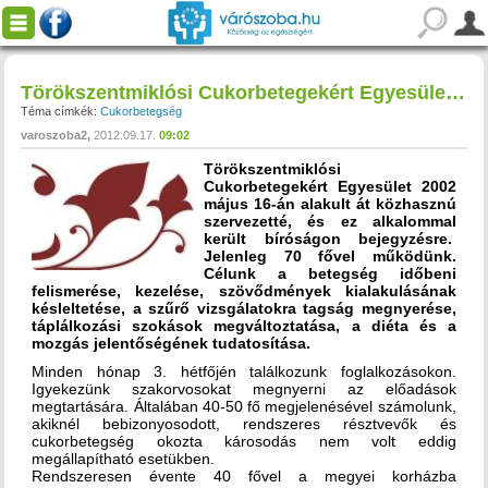
Törökszentmiklósi Cukorbetegekért Egyesület egyesület / alapítvány
Téma címkék:
Cukorbetegség
varoszoba2
2012.09.17.
09:02
Törökszentmiklósi
Cukorbetegekért Egyesület 2002
május 16-án alakult át közhasznú
szervezetté, és ez alkalommal
került bíróságon bejegyzésre.
Jelenleg 70 fővel működünk.
Célunk a betegség időbeni
felismerése, kezelése, szövődmények kialakulásának
késleltetése, a szűrő vizsgálatokra tagság megnyerése,
táplálkozási szokások megváltoztatása, a diéta és a
mozgás jelentőségének tudatosítása.
Minden hónap 3. hétfőjén találkozunk foglalkozásokon.
Igyekezünk szakorvosokat megnyerni az előadások
megtartására. Általában 40-50 fő megjelenésével számolunk,
akiknél bebizonyosodott, rendszeres résztvevők és
cukorbetegség okozta károsodás nem volt eddig
megállapítható esetükben.
Rendszeresen évente 40 fővel a megyei korházba