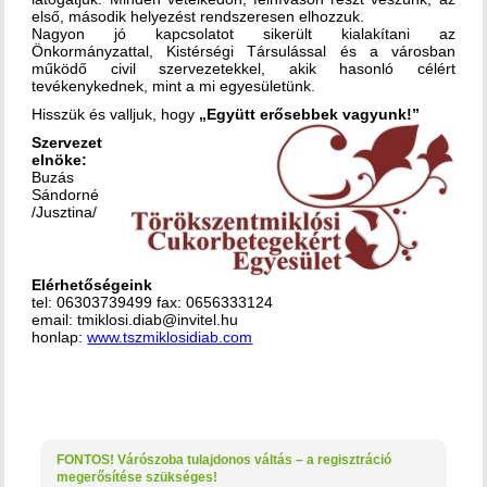
első, második helyezést rendszeresen elhozzuk.
Nagyon jó kapcsolatot sikerült kialakítani az
Önkormányzattal, Kistérségi Társulással és a városban
működő civil szervezetekkel, akik hasonló célért
tevékenykednek, mint a mi egyesületünk.
Hisszük és valljuk, hogy
„Együtt erősebbek vagyunk!”
Szervezet
elnöke:
Buzás
Sándorné
/Jusztina/
Elérhetőségeink
tel: 06303739499 fax: 0656333124
email: tmiklosi.diab@invitel.hu
honlap:
www.tszmiklosidiab.com
FONTOS! Várószoba tulajdonos váltás – a regisztráció
megerősítése szükséges!