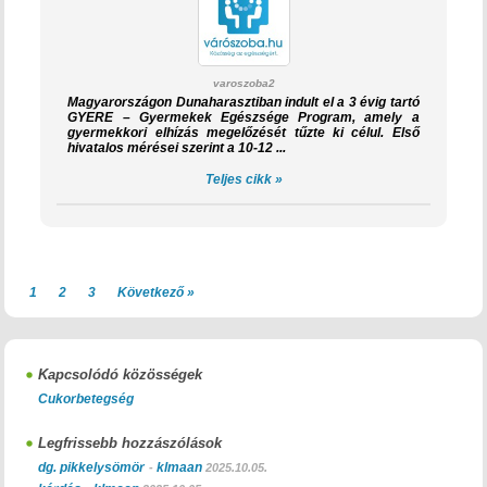
varoszoba2
Magyarországon Dunaharasztiban indult el a 3 évig tartó
GYERE – Gyermekek Egészsége Program, amely a
gyermekkori elhízás megelőzését tűzte ki célul. Első
hivatalos mérései szerint a 10-12 ...
Teljes cikk »
1
2
3
Következő »
Kapcsolódó közösségek
Cukorbetegség
Legfrissebb hozzászólások
dg. pikkelysömör
klmaan
-
2025.10.05.