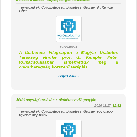
Téma címkék:
Cukorbetegség
Diabétesz Világnap
dr. Kempler
Péter
varoszoba2
A Diabétesz Világnapon a Magyar Diabetes
Társaság elnöke, prof. dr. Kempler Péter
tolmácsolásában ismerhettük meg a
cukorbetegség korszerű terápiás ...
Teljes cikk »
Jótékonysági tortázás a diabétesz világnapján
2016.11.17.
12:52
Téma címkék:
Cukorbetegség
Diabétesz Világnap
egy csepp
figyelem alapítvány