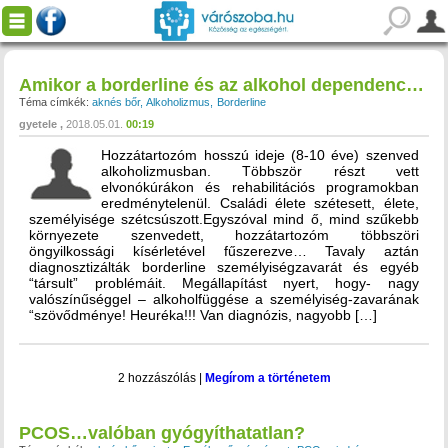
Amikor a borderline és az alkohol dependencia “társul”.
Téma címkék:
aknés bőr
Alkoholizmus
Borderline
gyetele
2018.05.01.
00:19
Hozzátartozóm hosszú ideje (8-10 éve) szenved
alkoholizmusban. Többször részt vett
elvonókúrákon és rehabilitációs programokban
eredménytelenül. Családi élete szétesett, élete,
személyisége szétcsúszott.Egyszóval mind ő, mind szűkebb
környezete szenvedett, hozzátartozóm többszöri
öngyilkossági kísérletével fűszerezve… Tavaly aztán
diagnosztizálták borderline személyiségzavarát és egyéb
“társult” problémáit. Megállapítást nyert, hogy- nagy
valószínűséggel – alkoholfüggése a személyiség-zavarának
“szövődménye! Heuréka!!! Van diagnózis, nagyobb […]
2 hozzászólás
|
Megírom a történetem
PCOS…valóban gyógyíthatatlan?