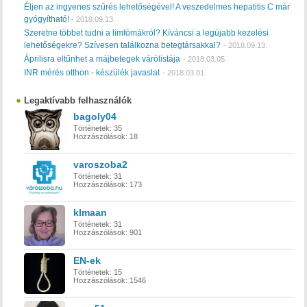
Éljen az ingyenes szűrés lehetőségével! A veszedelmes hepatitis C már
gyógyítható!
-
2018.09.13.
Szeretne többet tudni a limfómákról? Kíváncsi a legújabb kezelési
lehetőségekre? Szívesen találkozna betegtársakkal?
-
2018.09.13.
Áprilisra eltűnhet a májbetegek várólistája
-
2018.03.05.
INR mérés otthon - készülék javaslat
-
2018.03.01.
Legaktívabb felhasználók
bagoly04
Történetek:
35
Hozzászólások:
18
varoszoba2
Történetek:
31
Hozzászólások:
173
klmaan
Történetek:
31
Hozzászólások:
901
EN-ek
Történetek:
15
Hozzászólások:
1546