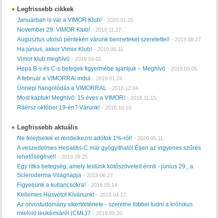
Legfrissebb cikkek
Januárban is vár a VIMOR Klub!
-
2020.01.20.
November 29. VIMOR Klub!
-
2019.11.27.
Augusztus utolsó péntekén várunk benneteket szeretettel!
-
2019.08.27.
Ha június, akkor Vimor Klub!
-
2019.06.11.
Vimor klub meghívó
-
2019.04.02.
Hepa B-s és C-s betegek figyelmébe ajánljuk – Meghívó
-
2019.03.05.
A február a VIMORRAl indul
-
2019.01.24.
Ünnepi hangolódás a VIMORRAL
-
2018.12.04.
Most kaptuk! Meghívó: 15 éves a VIMOR!
-
2018.11.15.
Ráérsz október 19-én? Várunk!
-
2018.10.10.
Legfrissebb aktuális
Ne felejtsetek el rendelkezni adótok 1%-ról!
-
2020.05.11.
A veszedelmes Hepatitis-C már gyógyítható! Éljen az ingyenes szűrés
lehetőségével!
-
2019.09.25.
Egy ritka betegség, amely testünk kötőszöveteit érinti - június 29., a
Scleroderma Világnapja
-
2019.06.27.
Figyeljünk a kullancsokra!
-
2019.05.14.
Kellemes Húsvétot Kívánunk!
-
2019.04.17.
Az orvostudomány sikertörténete - szeretne többet tudni a krónikus
mieloid leukémiáról (CML)?
-
2018.09.20.