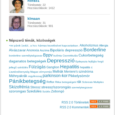
nora51
Történetek:
22
Hozzászólások:
1412
klmaan
Történetek:
31
Hozzászólások:
901
Népszerű témák, közösségek
Alkoholizmus
Allergia
+int pánik
1edül..
a hcv. hármas kezelésével kapcsolatban.
Borderline
Bipoláris depresszió
Alvászavar
Anorexia
Asztma
Bppv
Cukorbetegség
borderline személyiségzavar
bulímia
Csontritkulás
Depresszió
daganatos betegségek
Epilepszia
fejfájás
forgó
Hepatitis
Fülzúgás
Ganglion
hepatitis c
jellegű szédülés
Mellrák
Meniere's szindróma
Lisztérzékenység
Magas vérnyomás
parkinson-kor
Méhnyakrák
Pikkelysömör
ongyilkossag
Pánikbetegség
rák
Reflux
Ritka betegségek
Sclerosis Multiplex
Skizofrénia
stressz/szorongás
Stressz
szemelyisegzavar
szorongas
Szédülés
Zsibongó
Szülés
RSS 2.0 Történetek
RSS 2.0 Kommentek