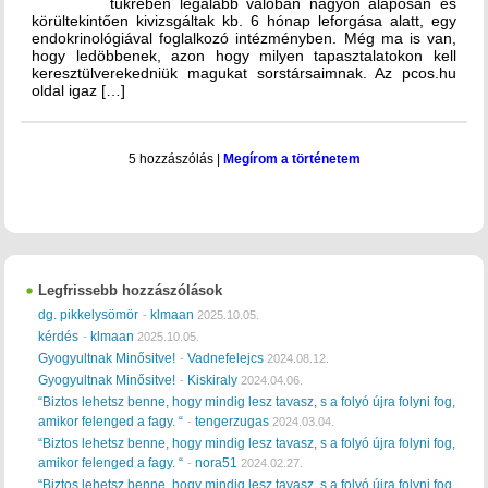
tükrében legalább valóban nagyon alaposan és
körültekintően kivizsgáltak kb. 6 hónap leforgása alatt, egy
endokrinológiával foglalkozó intézményben. Még ma is van,
hogy ledöbbenek, azon hogy milyen tapasztalatokon kell
keresztülverekedniük magukat sorstársaimnak. Az pcos.hu
oldal igaz […]
5 hozzászólás
|
Megírom a történetem
Legfrissebb hozzászólások
dg. pikkelysömör
klmaan
-
2025.10.05.
kérdés
klmaan
-
2025.10.05.
Gyogyultnak Minősitve!
Vadnefelejcs
-
2024.08.12.
Gyogyultnak Minősitve!
Kiskiraly
-
2024.04.06.
“Biztos lehetsz benne, hogy mindig lesz tavasz, s a folyó újra folyni fog,
amikor felenged a fagy. “
tengerzugas
-
2024.03.04.
“Biztos lehetsz benne, hogy mindig lesz tavasz, s a folyó újra folyni fog,
amikor felenged a fagy. “
nora51
-
2024.02.27.
“Biztos lehetsz benne, hogy mindig lesz tavasz, s a folyó újra folyni fog,