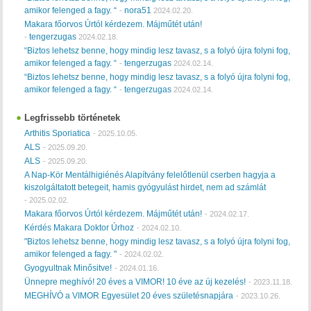
amikor felenged a fagy. “
nora51
-
2024.02.20.
Makara főorvos Úrtól kérdezem. Májműtét után!
tengerzugas
-
2024.02.18.
“Biztos lehetsz benne, hogy mindig lesz tavasz, s a folyó újra folyni fog,
amikor felenged a fagy. “
tengerzugas
-
2024.02.14.
“Biztos lehetsz benne, hogy mindig lesz tavasz, s a folyó újra folyni fog,
amikor felenged a fagy. “
tengerzugas
-
2024.02.14.
Legfrissebb történetek
Arthitis Sporiatica
-
2025.10.05.
ALS
-
2025.09.20.
ALS
-
2025.09.20.
A Nap-Kör Mentálhigiénés Alapítvány felelőtlenül cserben hagyja a
kiszolgáltatott betegeit, hamis gyógyulást hirdet, nem ad számlát
-
2025.02.02.
Makara főorvos Úrtól kérdezem. Májműtét után!
-
2024.02.17.
Kérdés Makara Doktor Úrhoz
-
2024.02.10.
"Biztos lehetsz benne, hogy mindig lesz tavasz, s a folyó újra folyni fog,
amikor felenged a fagy. "
-
2024.02.02.
Gyogyultnak Minősitve!
-
2024.01.16.
Ünnepre meghívó! 20 éves a VIMOR! 10 éve az új kezelés!
-
2023.11.18.
MEGHÍVÓ a VIMOR Egyesület 20 éves születésnapjára
-
2023.10.26.