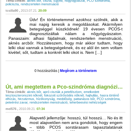
Téma címkék:
aknés bőr
ciszta
Egyéb
nőgyógyászat
PCO szindróma
policiszta
rendszertelen menstruáció
tcsilla90
2013.07.21.
20:09
Üdv! Én történetemmel azokhoz szólnék, akik a
mai napig keresik a megoldásokat. Akármilyen
betegséggel küszködnek! 19 évesen PCOS-t
diagnosztizáltak nálam a nőgyógyászaton.
Panaszaim: alhasi fájdalmak, rendszertelen menstruáció,
aknés arcbőr. Hozzáteszem, hogy már akkor tudtam, hogy
lelki okai vannak a betegségeknek, és ez alól én sem voltam
kivétel, sőt, tudtam a konkrét lelki okot is. Nem […]
0 hozzászólás
|
Megírom a történetem
Út, ami megtettem a Pco-szindróma diagnózisáig
Téma címkék:
aknés bőr
apró ciszták a petefészken
emelkedett
tesztoszteronszint nőknél
fokozott szőrősödés nőknél
hajhullás
hasra történő
elhízás
hirzutizmus
hízékonyság
meddőség
pattanásos bőr
PCO szindróma
peteérési zavar
rendszertelen menstruáció
teherbeesési nehézségek
mel576
2010.09.21.
07:34
Alapvető jellemzője: hosszú, túl hosszú… No és itt
most alapvetően nem arra gondolok, hogy engem
– több PCOS sorstárasam tapasztalatának