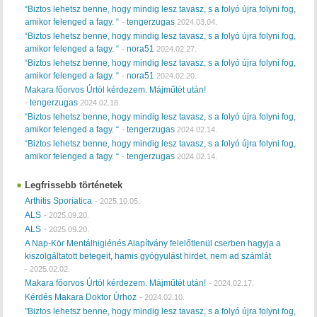
“Biztos lehetsz benne, hogy mindig lesz tavasz, s a folyó újra folyni fog,
amikor felenged a fagy. “
tengerzugas
-
2024.03.04.
“Biztos lehetsz benne, hogy mindig lesz tavasz, s a folyó újra folyni fog,
amikor felenged a fagy. “
nora51
-
2024.02.27.
“Biztos lehetsz benne, hogy mindig lesz tavasz, s a folyó újra folyni fog,
amikor felenged a fagy. “
nora51
-
2024.02.20.
Makara főorvos Úrtól kérdezem. Májműtét után!
tengerzugas
-
2024.02.18.
“Biztos lehetsz benne, hogy mindig lesz tavasz, s a folyó újra folyni fog,
amikor felenged a fagy. “
tengerzugas
-
2024.02.14.
“Biztos lehetsz benne, hogy mindig lesz tavasz, s a folyó újra folyni fog,
amikor felenged a fagy. “
tengerzugas
-
2024.02.14.
Legfrissebb történetek
Arthitis Sporiatica
-
2025.10.05.
ALS
-
2025.09.20.
ALS
-
2025.09.20.
A Nap-Kör Mentálhigiénés Alapítvány felelőtlenül cserben hagyja a
kiszolgáltatott betegeit, hamis gyógyulást hirdet, nem ad számlát
-
2025.02.02.
Makara főorvos Úrtól kérdezem. Májműtét után!
-
2024.02.17.
Kérdés Makara Doktor Úrhoz
-
2024.02.10.
"Biztos lehetsz benne, hogy mindig lesz tavasz, s a folyó újra folyni fog,