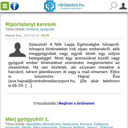
Riportalanyt keresek
Téma címkék:
Anorexia
gyógyulás
Hajnal Eva
2019.02.18.
19:19
Sziasztok! A Nők Lapja Egészségbe hónapról-
hónapra történeteket írok olyan emberekről, akik
meggyógyultak vagy együtt élnek egy súlyos
betegséggel. Most egy anorexiával küzdő vagy
gyógyult ember történetével szeretném megismertetni az
olvasóinkat. Ha van köztetek, aki szívesen mesélne a
harcáról, kérem jelentkezzen itt vagy a mail címemen. Előre
is köszönöm: Hajnal Éva
(eva.hajnal@centralmediacsoport.hu, )De akár telefonon
is:06-20- […]
0 hozzászólás
|
Megírom a történetem
Merj gyógyulni! 1.
Téma címkék:
Agorafóbia
Alkoholizmus
Alvászavar
Anorexia
Epilepszia
gyógyulás
Migrén
Ritka betegségek
Sclerosis Multiplex
Stressz
Zsibongó