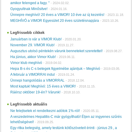
amikor felenged a fagy. "
-
2024.02.02.
Gyogyultnak Minősitve!
-
2024.01.16.
Ünnepre meghívó! 20 éves a VIMOR! 10 éve az új kezelés!
-
2023.11.18.
MEGHÍVÓ a VIMOR Egyesület 20 éves születésnapjára
-
2023.10.26.
Legfrissebb cikkek
Januárban is vár a VIMOR Klub!
-
2020.01.20.
November 29. VIMOR Klub!
-
2019.11.27.
Augusztus utolsó péntekén várunk benneteket szeretettel!
-
2019.08.27.
Ha június, akkor Vimor Klub!
-
2019.06.11.
Vimor klub meghívó
-
2019.04.02.
Hepa B-s és C-s betegek figyelmébe ajánljuk – Meghívó
-
2019.03.05.
A február a VIMORRAl indul
-
2019.01.24.
Ünnepi hangolódás a VIMORRAL
-
2018.12.04.
Most kaptuk! Meghívó: 15 éves a VIMOR!
-
2018.11.15.
Ráérsz október 19-én? Várunk!
-
2018.10.10.
Legfrissebb aktuális
Ne felejtsetek el rendelkezni adótok 1%-ról!
-
2020.05.11.
A veszedelmes Hepatitis-C már gyógyítható! Éljen az ingyenes szűrés
lehetőségével!
-
2019.09.25.
Egy ritka betegség, amely testünk kötőszöveteit érinti - június 29., a