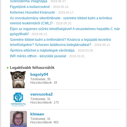
Scleroderma Világnapja
-
2019.06.27.
Figyeljünk a kullancsokra!
-
2019.05.14.
Kellemes Húsvétot Kívánunk!
-
2019.04.17.
Az orvostudomány sikertörténete - szeretne többet tudni a krónikus
mieloid leukémiáról (CML)?
-
2018.09.20.
Éljen az ingyenes szűrés lehetőségével! A veszedelmes hepatitis C már
gyógyítható!
-
2018.09.13.
Szeretne többet tudni a limfómákról? Kíváncsi a legújabb kezelési
lehetőségekre? Szívesen találkozna betegtársakkal?
-
2018.09.13.
Áprilisra eltűnhet a májbetegek várólistája
-
2018.03.05.
INR mérés otthon - készülék javaslat
-
2018.03.01.
Legaktívabb felhasználók
bagoly04
Történetek:
35
Hozzászólások:
18
varoszoba2
Történetek:
31
Hozzászólások:
173
klmaan
Történetek:
31
Hozzászólások:
901