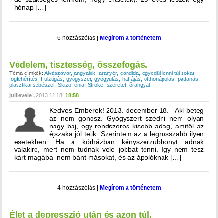
hónap […]
6 hozzászólás
|
Megírom a történetem
Védelem, tisztesség, összefogás.
Téma címkék:
Alvászavar
angyalok
aranyér
candida
egyedül lenni túl sokat
fogfehérítés
Fülzúgás
gyógyszer
gyógyulás
hátfájás
otthonápolás
pattanás
plasztikai sebészet
Skizofrénia
Stroke
szeretet
őrangyal
julilevele
2013.12.18.
18:58
Kedves Emberek! 2013. december 18. Aki beteg
az nem gonosz. Gyógyszert szedni nem olyan
nagy baj, egy rendszeres kisebb adag, amitől az
éjszaka jól telik. Szerintem az a legrosszabb ilyen
esetekben. Ha a kórházban kényszerzubbonyt adnak
valakire, mert nem tudnak vele jobbat tenni. Így nem tesz
kárt magába, nem bánt másokat, és az ápolóknak […]
4 hozzászólás
|
Megírom a történetem
Élet a depresszió után és azon túl.