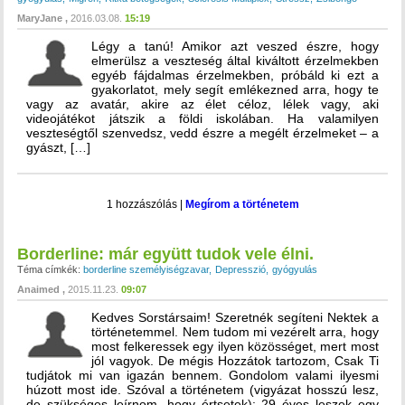
MaryJane
2016.03.08.
15:19
Légy a tanú! Amikor azt veszed észre, hogy
elmerülsz a veszteség által kiváltott érzelmekben
egyéb fájdalmas érzelmekben, próbáld ki ezt a
gyakorlatot, mely segít emlékezned arra, hogy te
vagy az avatár, akire az élet céloz, lélek vagy, aki
videojátékot játszik a földi iskolában. Ha valamilyen
veszteségtől szenvedsz, vedd észre a megélt érzelmeket – a
gyászt, […]
1 hozzászólás
|
Megírom a történetem
Borderline: már együtt tudok vele élni.
Téma címkék:
borderline személyiségzavar
Depresszió
gyógyulás
Anaimed
2015.11.23.
09:07
Kedves Sorstársaim! Szeretnék segíteni Nektek a
történetemmel. Nem tudom mi vezérelt arra, hogy
most felkeressek egy ilyen közösséget, mert most
jól vagyok. De mégis Hozzátok tartozom, Csak Ti
tudjátok mi van igazán bennem. Gondolom valami ilyesmi
húzott most ide. Szóval a történetem (vigyázat hosszú lesz,
de szükséges leírnom, hogy értsetek): 29 éves leszek egy