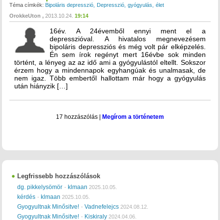
Téma címkék:
Bipoláris depresszió
Depresszió
gyógyulás
élet
OrokkeUton
2013.10.24.
19:14
16év. A 24évemből ennyi ment el a
depresszióval. A hivatalos megnevezésem
bipoláris depressziós és még volt pár elképzelés.
Én sem írok regényt mert 16évbe sok minden
történt, a lényeg az az idő ami a gyógyulástól eltellt. Sokszor
érzem hogy a mindennapok egyhangúak és unalmasak, de
nem igaz. Több embertől hallottam már hogy a gyógyulás
után hiányzik […]
17 hozzászólás
|
Megírom a történetem
Legfrissebb hozzászólások
dg. pikkelysömör
klmaan
-
2025.10.05.
kérdés
klmaan
-
2025.10.05.
Gyogyultnak Minősitve!
Vadnefelejcs
-
2024.08.12.
Gyogyultnak Minősitve!
Kiskiraly
-
2024.04.06.