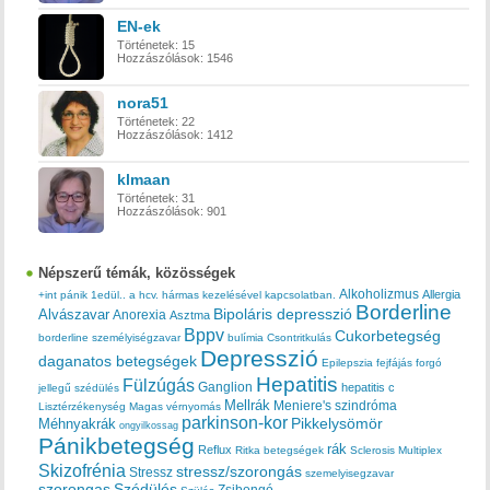
EN-ek
Történetek:
15
Hozzászólások:
1546
nora51
Történetek:
22
Hozzászólások:
1412
klmaan
Történetek:
31
Hozzászólások:
901
Népszerű témák, közösségek
Alkoholizmus
Allergia
+int pánik
1edül..
a hcv. hármas kezelésével kapcsolatban.
Borderline
Bipoláris depresszió
Alvászavar
Anorexia
Asztma
Bppv
Cukorbetegség
borderline személyiségzavar
bulímia
Csontritkulás
Depresszió
daganatos betegségek
Epilepszia
fejfájás
forgó
Hepatitis
Fülzúgás
Ganglion
hepatitis c
jellegű szédülés
Mellrák
Meniere's szindróma
Lisztérzékenység
Magas vérnyomás
parkinson-kor
Méhnyakrák
Pikkelysömör
ongyilkossag
Pánikbetegség
rák
Reflux
Ritka betegségek
Sclerosis Multiplex
Skizofrénia
stressz/szorongás
Stressz
szemelyisegzavar
szorongas
Szédülés