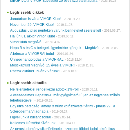
MEGHÍVÓ a VIMOR Egyesület 20 éves születésnapjára
-
2023.10.26.
Legfrissebb cikkek
Januárban is vár a VIMOR Klub!
-
2020.01.20.
November 29. VIMOR Klub!
-
2019.11.27.
Augusztus utolsó péntekén várunk benneteket szeretettel!
-
2019.08.27.
Ha június, akkor Vimor Klub!
-
2019.06.11.
Vimor klub meghívó
-
2019.04.02.
Hepa B-s és C-s betegek figyelmébe ajánljuk – Meghívó
-
2019.03.05.
A február a VIMORRAl indul
-
2019.01.24.
Ünnepi hangolódás a VIMORRAL
-
2018.12.04.
Most kaptuk! Meghívó: 15 éves a VIMOR!
-
2018.11.15.
Ráérsz október 19-én? Várunk!
-
2018.10.10.
Legfrissebb aktuális
Ne felejtsetek el rendelkezni adótok 1%-ról!
-
2020.05.11.
A veszedelmes Hepatitis-C már gyógyítható! Éljen az ingyenes szűrés
lehetőségével!
-
2019.09.25.
Egy ritka betegség, amely testünk kötőszöveteit érinti - június 29., a
Scleroderma Világnapja
-
2019.06.27.
Figyeljünk a kullancsokra!
-
2019.05.14.
Kellemes Húsvétot Kívánunk!
-
2019.04.17.
Az orvostudomány sikertörténete - szeretne többet tudni a krónikus