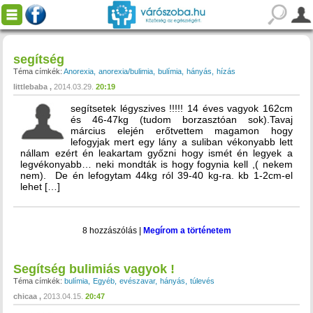
segítség
Téma címkék:
Anorexia
anorexia/bulimia
bulímia
hányás
hízás
littlebaba
2014.03.29.
20:19
segítsetek légyszives !!!!! 14 éves vagyok 162cm
és 46-47kg (tudom borzasztóan sok).Tavaj
március elején erőtvettem magamon hogy
lefogyjak mert egy lány a suliban vékonyabb lett
nállam ezért én leakartam győzni hogy ismét én legyek a
legvékonyabb… neki mondták is hogy fogynia kell ,( nekem
nem). De én lefogytam 44kg ról 39-40 kg-ra. kb 1-2cm-el
lehet […]
8 hozzászólás
|
Megírom a történetem
Segítség bulimiás vagyok !
Téma címkék:
bulímia
Egyéb
evészavar
hányás
túlevés
chicaa
2013.04.15.
20:47