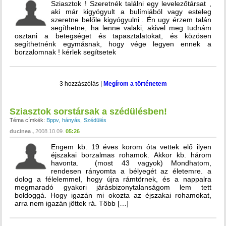
Sziasztok ! Szeretnék találni egy levelezőtársat ,
aki már kigyógyult a bulímiából vagy esteleg
szeretne belőle kigyógyulni . Én ugy érzem talán
segíthetne, ha lenne valaki, akivel meg tudnám
osztani a betegséget és tapasztalatokat, és közösen
segíthetnénk egymásnak, hogy vége legyen ennek a
borzalomnak ! kérlek segítsetek
3 hozzászólás
|
Megírom a történetem
Sziasztok sorstársak a szédülésben!
Téma címkék:
Bppv
hányás
Szédülés
ducinea
2008.10.09.
05:26
Engem kb. 19 éves korom óta vettek elő ilyen
éjszakai borzalmas rohamok. Akkor kb. három
havonta. (most 43 vagyok) Mondhatom,
rendesen rányomta a bélyegét az életemre. a
dolog a félelemmel, hogy újra rámtörnek, és a nappalra
megmaradó gyakori járásbizonytalanságom lem tett
boldoggá. Hogy igazán mi okozta az éjszakai rohamokat,
arra nem igazán jöttek rá. Több […]