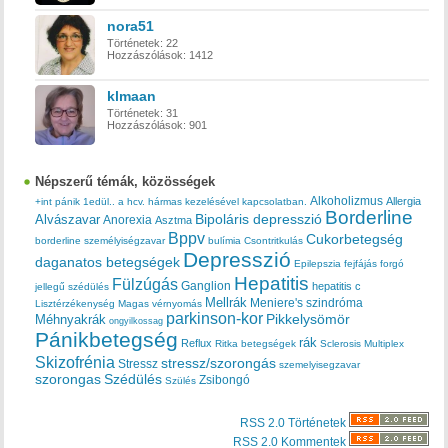
nora51
Történetek:
22
Hozzászólások:
1412
klmaan
Történetek:
31
Hozzászólások:
901
Népszerű témák, közösségek
Alkoholizmus
Allergia
+int pánik
1edül..
a hcv. hármas kezelésével kapcsolatban.
Borderline
Bipoláris depresszió
Alvászavar
Anorexia
Asztma
Bppv
Cukorbetegség
borderline személyiségzavar
bulímia
Csontritkulás
Depresszió
daganatos betegségek
Epilepszia
fejfájás
forgó
Hepatitis
Fülzúgás
Ganglion
hepatitis c
jellegű szédülés
Mellrák
Meniere's szindróma
Lisztérzékenység
Magas vérnyomás
parkinson-kor
Méhnyakrák
Pikkelysömör
ongyilkossag
Pánikbetegség
rák
Reflux
Ritka betegségek
Sclerosis Multiplex
Skizofrénia
stressz/szorongás
Stressz
szemelyisegzavar
szorongas
Szédülés
Zsibongó
Szülés
RSS 2.0 Történetek
RSS 2.0 Kommentek