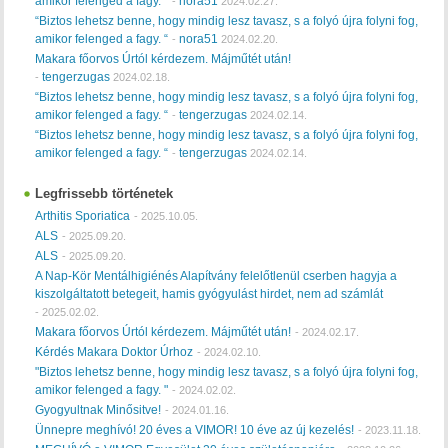
amikor felenged a fagy. “
nora51
-
2024.02.27.
“Biztos lehetsz benne, hogy mindig lesz tavasz, s a folyó újra folyni fog,
amikor felenged a fagy. “
nora51
-
2024.02.20.
Makara főorvos Úrtól kérdezem. Májműtét után!
tengerzugas
-
2024.02.18.
“Biztos lehetsz benne, hogy mindig lesz tavasz, s a folyó újra folyni fog,
amikor felenged a fagy. “
tengerzugas
-
2024.02.14.
“Biztos lehetsz benne, hogy mindig lesz tavasz, s a folyó újra folyni fog,
amikor felenged a fagy. “
tengerzugas
-
2024.02.14.
Legfrissebb történetek
Arthitis Sporiatica
-
2025.10.05.
ALS
-
2025.09.20.
ALS
-
2025.09.20.
A Nap-Kör Mentálhigiénés Alapítvány felelőtlenül cserben hagyja a
kiszolgáltatott betegeit, hamis gyógyulást hirdet, nem ad számlát
-
2025.02.02.
Makara főorvos Úrtól kérdezem. Májműtét után!
-
2024.02.17.
Kérdés Makara Doktor Úrhoz
-
2024.02.10.
"Biztos lehetsz benne, hogy mindig lesz tavasz, s a folyó újra folyni fog,
amikor felenged a fagy. "
-
2024.02.02.
Gyogyultnak Minősitve!
-
2024.01.16.
Ünnepre meghívó! 20 éves a VIMOR! 10 éve az új kezelés!
-
2023.11.18.