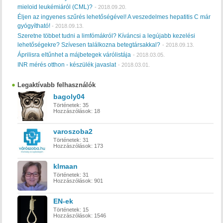
mieloid leukémiáról (CML)?
-
2018.09.20.
Éljen az ingyenes szűrés lehetőségével! A veszedelmes hepatitis C már
gyógyítható!
-
2018.09.13.
Szeretne többet tudni a limfómákról? Kíváncsi a legújabb kezelési
lehetőségekre? Szívesen találkozna betegtársakkal?
-
2018.09.13.
Áprilisra eltűnhet a májbetegek várólistája
-
2018.03.05.
INR mérés otthon - készülék javaslat
-
2018.03.01.
Legaktívabb felhasználók
bagoly04
Történetek:
35
Hozzászólások:
18
varoszoba2
Történetek:
31
Hozzászólások:
173
klmaan
Történetek:
31
Hozzászólások:
901
EN-ek
Történetek:
15
Hozzászólások:
1546