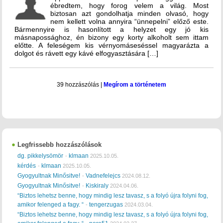
ébredtem, hogy forog velem a világ. Most
biztosan azt gondolhatja minden olvasó, hogy
nem kellett volna annyira “ünnepelni” előző este.
Bármennyire is hasonlított a helyzet egy jó kis
másnapossághoz, én bizony egy korty alkoholt sem ittam
előtte. A feleségem kis vérnyomáseséssel magyarázta a
dolgot és rávett egy kávé elfogyasztására […]
39 hozzászólás
|
Megírom a történetem
Legfrissebb hozzászólások
dg. pikkelysömör
klmaan
-
2025.10.05.
kérdés
klmaan
-
2025.10.05.
Gyogyultnak Minősitve!
Vadnefelejcs
-
2024.08.12.
Gyogyultnak Minősitve!
Kiskiraly
-
2024.04.06.
“Biztos lehetsz benne, hogy mindig lesz tavasz, s a folyó újra folyni fog,
amikor felenged a fagy. “
tengerzugas
-
2024.03.04.
“Biztos lehetsz benne, hogy mindig lesz tavasz, s a folyó újra folyni fog,