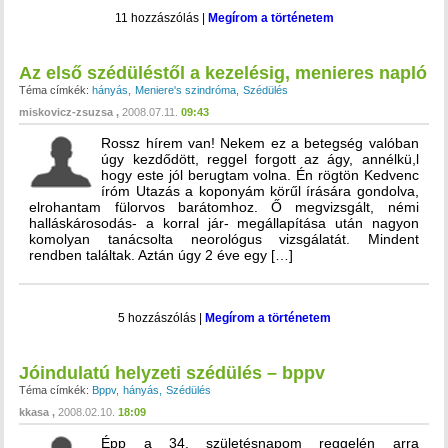
11 hozzászólás
|
Megírom a történetem
Az első szédüléstől a kezelésig, menieres napló
Téma címkék:
hányás
Meniere's szindróma
Szédülés
miskovicz-zsuzsa
2008.07.11.
09:43
Rossz hírem van! Nekem ez a betegség valóban
úgy kezdődött, reggel forgott az ágy, annélkü,l
hogy este jól berugtam volna. Én rögtön Kedvenc
íróm Utazás a koponyám körűl írására gondolva,
elrohantam fülorvos barátomhoz. Ő megvizsgált, némi
halláskárosodás- a korral jár- megállapítása után nagyon
komolyan tanácsolta neorológus vizsgálatát. Mindent
rendben találtak. Aztán úgy 2 éve egy […]
5 hozzászólás
|
Megírom a történetem
Jóindulatú helyzeti szédülés – bppv
Téma címkék:
Bppv
hányás
Szédülés
kkasa
2008.02.10.
18:09
Épp a 34. születésnapom reggelén arra