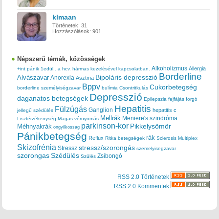
klmaan
Történetek:
31
Hozzászólások:
901
Népszerű témák, közösségek
Alkoholizmus
Allergia
+int pánik
1edül..
a hcv. hármas kezelésével kapcsolatban.
Borderline
Bipoláris depresszió
Alvászavar
Anorexia
Asztma
Bppv
Cukorbetegség
borderline személyiségzavar
bulímia
Csontritkulás
Depresszió
daganatos betegségek
Epilepszia
fejfájás
forgó
Hepatitis
Fülzúgás
Ganglion
hepatitis c
jellegű szédülés
Mellrák
Meniere's szindróma
Lisztérzékenység
Magas vérnyomás
parkinson-kor
Méhnyakrák
Pikkelysömör
ongyilkossag
Pánikbetegség
rák
Reflux
Ritka betegségek
Sclerosis Multiplex
Skizofrénia
stressz/szorongás
Stressz
szemelyisegzavar
szorongas
Szédülés
Zsibongó
Szülés
RSS 2.0 Történetek
RSS 2.0 Kommentek