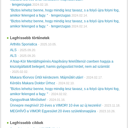
tengerzugas
-
2024.02.18.
“Biztos lehetsz benne, hogy mindig lesz tavasz, s a folyó újra folyni fog,
amikor felenged a fagy. “
tengerzugas
-
2024.02.14.
“Biztos lehetsz benne, hogy mindig lesz tavasz, s a folyó újra folyni fog,
amikor felenged a fagy. “
tengerzugas
-
2024.02.14.
Legfrissebb történetek
Arthitis Sporiatica
-
2025.10.05.
ALS
-
2025.09.20.
ALS
-
2025.09.20.
A Nap-Kör Mentálhigiénés Alapítvány felelőtlenül cserben hagyja a
kiszolgáltatott betegeit, hamis gyógyulást hirdet, nem ad számlát
-
2025.02.02.
Makara főorvos Úrtól kérdezem. Májműtét után!
-
2024.02.17.
Kérdés Makara Doktor Úrhoz
-
2024.02.10.
"Biztos lehetsz benne, hogy mindig lesz tavasz, s a folyó újra folyni fog,
amikor felenged a fagy. "
-
2024.02.02.
Gyogyultnak Minősitve!
-
2024.01.16.
Ünnepre meghívó! 20 éves a VIMOR! 10 éve az új kezelés!
-
2023.11.18.
MEGHÍVÓ a VIMOR Egyesület 20 éves születésnapjára
-
2023.10.26.
Legfrissebb cikkek