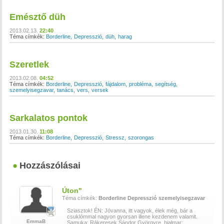
Emésztő düh
2013.02.13.
22:40
Téma címkék:
Borderline
Depresszió
düh
harag
Szeretlek
2013.02.08.
04:52
Téma címkék:
Borderline
Depresszió
fájdalom
probléma
segítség
szemelyisegzavar
tanács
vers
versek
Sarkalatos pontok
2013.01.30.
11:08
Téma címkék:
Borderline
Depresszió
Stressz
szorongas
Hozzászólásai
Úton"
Téma címkék:
Borderline
Depresszió
szemelyisegzavar
Sziasztok! ÉN: Jóvanna, itt vagyok, élek még, bár a
csuklómmal nagyon gyorsan illene kezdenem valamit.
EmmaB
Samuka: Rákeresek Sándor Györgyre. hjalmar: