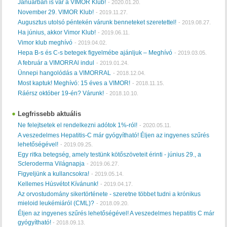
Januárban is vár a VIMOR Klub!
-
2020.01.20.
November 29. VIMOR Klub!
-
2019.11.27.
Augusztus utolsó péntekén várunk benneteket szeretettel!
-
2019.08.27.
Ha június, akkor Vimor Klub!
-
2019.06.11.
Vimor klub meghívó
-
2019.04.02.
Hepa B-s és C-s betegek figyelmébe ajánljuk – Meghívó
-
2019.03.05.
A február a VIMORRAl indul
-
2019.01.24.
Ünnepi hangolódás a VIMORRAL
-
2018.12.04.
Most kaptuk! Meghívó: 15 éves a VIMOR!
-
2018.11.15.
Ráérsz október 19-én? Várunk!
-
2018.10.10.
Legfrissebb aktuális
Ne felejtsetek el rendelkezni adótok 1%-ról!
-
2020.05.11.
A veszedelmes Hepatitis-C már gyógyítható! Éljen az ingyenes szűrés
lehetőségével!
-
2019.09.25.
Egy ritka betegség, amely testünk kötőszöveteit érinti - június 29., a
Scleroderma Világnapja
-
2019.06.27.
Figyeljünk a kullancsokra!
-
2019.05.14.
Kellemes Húsvétot Kívánunk!
-
2019.04.17.
Az orvostudomány sikertörténete - szeretne többet tudni a krónikus
mieloid leukémiáról (CML)?
-
2018.09.20.
Éljen az ingyenes szűrés lehetőségével! A veszedelmes hepatitis C már
gyógyítható!
-
2018.09.13.