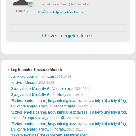
vérbeli november : ) te? Samuka?
EmmaB
Tovább a teljes történethez »
Összes megjelenitese »
Legfrissebb hozzászólások
dg. pikkelysömör
klmaan
-
2025.10.05.
kérdés
klmaan
-
2025.10.05.
Gyogyultnak Minősitve!
Vadnefelejcs
-
2024.08.12.
Gyogyultnak Minősitve!
Kiskiraly
-
2024.04.06.
“Biztos lehetsz benne, hogy mindig lesz tavasz, s a folyó újra folyni fog,
amikor felenged a fagy. “
tengerzugas
-
2024.03.04.
“Biztos lehetsz benne, hogy mindig lesz tavasz, s a folyó újra folyni fog,
amikor felenged a fagy. “
nora51
-
2024.02.27.
“Biztos lehetsz benne, hogy mindig lesz tavasz, s a folyó újra folyni fog,
amikor felenged a fagy. “
nora51
-
2024.02.20.
Makara főorvos Úrtól kérdezem. Májműtét után!