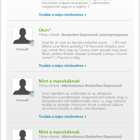
köszönöm a tippet olvasáshoz: ) rákerestem,
megtetszett nagyon a regény: )
Tovább a teljes történethez »
Úton"
Téma címkék:
Borderline
Depresszió
szemelyisegzavar
Szia! Az út csak az éjszaka mélyébe vezet... : ) ÉN-nek:
MIlyen szar filmre gondolsz? A Harcosok klubjára (ami
EmmaB
egy remek film) vagy az Útonra (nem néznék meg olyan
filmet, amiben Kristan Stewart szerepel) a könyv viszont
remek?: ) Pusztul a világ.
...
Tovább a teljes történethez »
Mint a macskáknak
Téma címkék:
Alkoholizmus
Borderline
Depresszió
Szia! Sajnállom az emlékeidet és az elfojtásod.
Megértem a problémádat, magamnál nem tudom, hogy a
EmmaB
társadalomba való beilleszkedés teszi -e, vagy sokszor
inkább az önutálat. Kényszert érzek a mássá válásra,
de erősen küzdők is ellene, mert tisztelem
...
Tovább a teljes történethez »
Mint a macskáknak
Téma címkék:
Alkoholizmus
Borderline
Depresszió