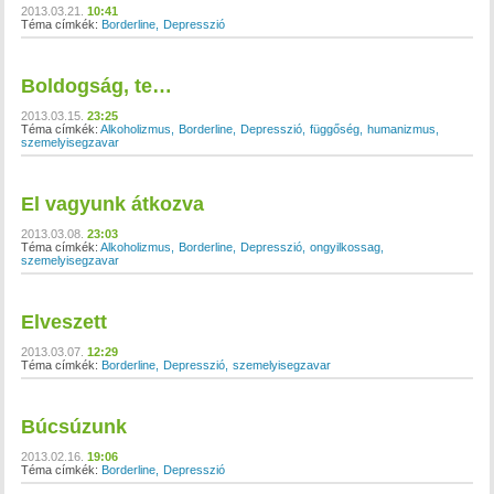
2013.03.21.
10:41
Téma címkék:
Borderline
Depresszió
Boldogság, te…
2013.03.15.
23:25
Téma címkék:
Alkoholizmus
Borderline
Depresszió
függőség
humanizmus
szemelyisegzavar
El vagyunk átkozva
2013.03.08.
23:03
Téma címkék:
Alkoholizmus
Borderline
Depresszió
ongyilkossag
szemelyisegzavar
Elveszett
2013.03.07.
12:29
Téma címkék:
Borderline
Depresszió
szemelyisegzavar
Búcsúzunk
2013.02.16.
19:06
Téma címkék:
Borderline
Depresszió