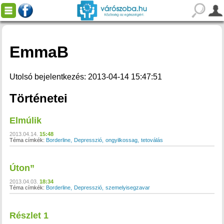
EmmaB
Utolsó bejelentkezés: 2013-04-14 15:47:51
Történetei
Elmúlik
2013.04.14.
15:48
Téma címkék:
Borderline
Depresszió
ongyilkossag
tetoválás
Úton”
2013.04.03.
18:34
Téma címkék:
Borderline
Depresszió
szemelyisegzavar
Részlet 1