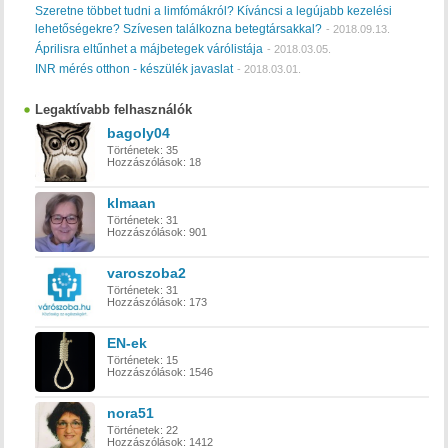
Szeretne többet tudni a limfómákról? Kíváncsi a legújabb kezelési
lehetőségekre? Szívesen találkozna betegtársakkal?
-
2018.09.13.
Áprilisra eltűnhet a májbetegek várólistája
-
2018.03.05.
INR mérés otthon - készülék javaslat
-
2018.03.01.
Legaktívabb felhasználók
bagoly04
Történetek:
35
Hozzászólások:
18
klmaan
Történetek:
31
Hozzászólások:
901
varoszoba2
Történetek:
31
Hozzászólások:
173
EN-ek
Történetek:
15
Hozzászólások:
1546
nora51
Történetek:
22
Hozzászólások:
1412