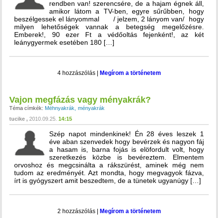
rendben van! szerencsére, de a hajam égnek áll,
amikor látom a TV-ben, egyre sűrűbben, hogy
beszélgessek el lányommal / jelzem, 2 lányom van/ hogy
milyen lehetőségek vannak a betegség megelőzésre.
Emberek!, 90 ezer Ft a védőoltás fejenként!, az két
leánygyermek esetében 180 […]
4 hozzászólás
|
Megírom a történetem
Vajon megfázás vagy ményakrák?
Téma címkék:
Méhnyakrák
ményakrák
tucike
2010.09.25.
14:15
Szép napot mindenkinek! Én 28 éves leszek 1
éve aban szenvedek hogy bevérzek és nagyon fáj
a hasam is, barna fojás is elöfordult volt, hogy
szeretkezés közbe is bevéreztem. Elmentem
orvoshoz és megcsinálta a rákszürést, aminek még nem
tudom az eredményét. Azt mondta, hogy megvagyok fázva,
írt is gyógyszert amit beszedtem, de a tünetek ugyanúgy […]
2 hozzászólás
|
Megírom a történetem