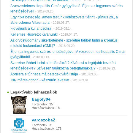
Ne felejtsetek el rendelkezni adótok 1%-ról!
-
2020.05.11.
A veszedelmes Hepatitis-C már gyógyítható! Éljen az ingyenes szűrés
lehetőségével!
-
2019.09.25.
Egy ritka betegség, amely testünk kötőszöveteit érinti - június 29., a
Scleroderma Világnapja
-
2019.06.27.
Figyeljünk a kullancsokra!
-
2019.05.14.
Kellemes Húsvétot Kívánunk!
-
2019.04.17.
Az orvostudomány sikertörténete - szeretne többet tudni a krónikus
mieloid leukémiáról (CML)?
-
2018.09.20.
Éljen az ingyenes szűrés lehetőségével! A veszedelmes hepatitis C már
gyógyítható!
-
2018.09.13.
Szeretne többet tudni a limfómákról? Kíváncsi a legújabb kezelési
lehetőségekre? Szívesen találkozna betegtársakkal?
-
2018.09.13.
Áprilisra eltűnhet a májbetegek várólistája
-
2018.03.05.
INR mérés otthon - készülék javaslat
-
2018.03.01.
Legaktívabb felhasználók
bagoly04
Történetek:
35
Hozzászólások:
18
varoszoba2
Történetek:
31
Hozzászólások:
173