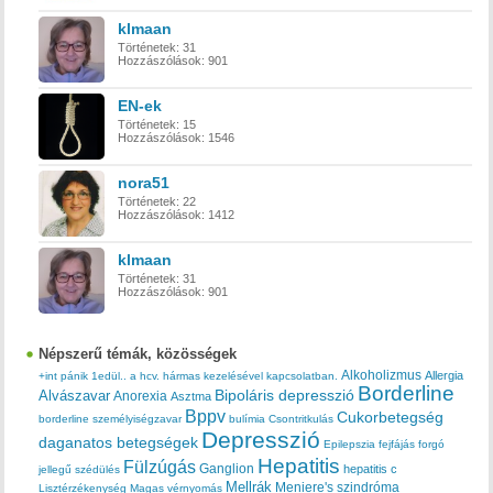
klmaan
Történetek:
31
Hozzászólások:
901
EN-ek
Történetek:
15
Hozzászólások:
1546
nora51
Történetek:
22
Hozzászólások:
1412
klmaan
Történetek:
31
Hozzászólások:
901
Népszerű témák, közösségek
Alkoholizmus
Allergia
+int pánik
1edül..
a hcv. hármas kezelésével kapcsolatban.
Borderline
Bipoláris depresszió
Alvászavar
Anorexia
Asztma
Bppv
Cukorbetegség
borderline személyiségzavar
bulímia
Csontritkulás
Depresszió
daganatos betegségek
Epilepszia
fejfájás
forgó
Hepatitis
Fülzúgás
Ganglion
hepatitis c
jellegű szédülés
Mellrák
Meniere's szindróma
Lisztérzékenység
Magas vérnyomás