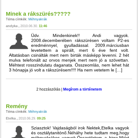
Minek a rákszürés?????
Téma címkék:
Méhnyakrák
andyka
2010.06.30.
11:46
Üdv. Mindenkinek!! Andi vagyok.
2008.decemberében rákszürésen voltam P2-es
eredménnyel, gyulladással. 2009.márciusban
levetettem a spirált, mert 6 éve fent volt.
Altatásban csinálták mert nem birták másképp levenni. 2 hét
mulva telefonált az orvos menjek mert nem jó a szövettan.
Méhtest rosszindulatu daganata. Összeomlás, nem lehet hát
3 hónapja jó volt a rákszürésem!!!! Ha nem vetetem le […]
2 hozzászólás
|
Megírom a történetem
Remény
Téma címkék:
Méhnyakrák
Etelka
2010.06.29.
09:25
Sziasztok! Vajdaságból irok Nektek,Etelka vagyok
és osztálytanitónő.Néháhy hete tudtam meg,hogy
méhnyakrákos vagyok.Összetörtem a hirre.Miért