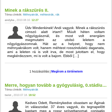
Minek a rákszürés II.
Téma címkék:
Méhnyakrák
méhtestrák
rák
andyka
2010.08.10.
12:27
Üdv Mindenkinek! Andi vagyok. Minek a rákszürés
cimszó alatt irtam!! Múult héten voltam
nőgyógyásznál, és most volt energiám
megmutatni az utolsó leletem a
nőgyógyászomnak. Hát az a helyzet, hogy nem
méhnyakrákom volt, hanem méhtest rosszindulatú daganata,
ami a leleten rá is volt irva, de most jutottam el, hogy
megkérdezzem, mi is volt a bajom. Ebből […]
1 hozzászólás
|
Megírom a történetem
Merre, hogyan tovább a gyógyulásig, 0.stádium esetén?
Téma címkék:
Méhnyakrák
twist
2010.07.18.
18:52
Kedves Odett, Reménykedve olvastam az Áginak
írt válaszodat. 37 éves vagyok, és tegnapelőtt
kaptam meg a rossz szövettanomat, conisatio