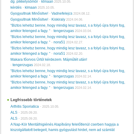
dg. pikkelysömör
klmaan
-
2025.10.05.
kérdés
klmaan
-
2025.10.05.
Gyogyultnak Minősitve!
Vadnefelejcs
-
2024.08.12.
Gyogyultnak Minősitve!
Kiskiraly
-
2024.04.06.
“Biztos lehetsz benne, hogy mindig lesz tavasz, s a folyó újra folyni fog,
amikor felenged a fagy. “
tengerzugas
-
2024.03.04.
“Biztos lehetsz benne, hogy mindig lesz tavasz, s a folyó újra folyni fog,
amikor felenged a fagy. “
nora51
-
2024.02.27.
“Biztos lehetsz benne, hogy mindig lesz tavasz, s a folyó újra folyni fog,
amikor felenged a fagy. “
nora51
-
2024.02.20.
Makara főorvos Úrtól kérdezem. Májműtét után!
tengerzugas
-
2024.02.18.
“Biztos lehetsz benne, hogy mindig lesz tavasz, s a folyó újra folyni fog,
amikor felenged a fagy. “
tengerzugas
-
2024.02.14.
“Biztos lehetsz benne, hogy mindig lesz tavasz, s a folyó újra folyni fog,
amikor felenged a fagy. “
tengerzugas
-
2024.02.14.
Legfrissebb történetek
Arthitis Sporiatica
-
2025.10.05.
ALS
-
2025.09.20.
ALS
-
2025.09.20.
A Nap-Kör Mentálhigiénés Alapítvány felelőtlenül cserben hagyja a
kiszolgáltatott betegeit, hamis gyógyulást hirdet, nem ad számlát