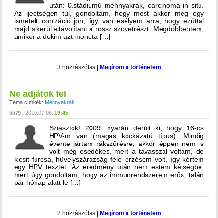
után: 0.stádiumú méhnyakrák, carcinoma in situ.
Az ijedtségen túl, gondoltam, hogy most akkor még egy
ismételt conizáció jön, így van esélyem arra, hogy ezúttal
majd sikerül eltávolítani a rossz szövetrészt. Megdöbbentem,
amikor a dokim azt mondta […]
3 hozzászólás
|
Megírom a történetem
Ne adjátok fel
Téma címkék:
Méhnyakrák
lili79
2010.07.06.
19:45
Sziasztok! 2009. nyarán derült ki, hogy 16-os
HPV-m van (magas kockázatú típus). Mindig
évente jártam rákszűrésre, akkor éppen nem is
volt még esedékes, mert a tavasszal voltam, de
kicsit furcsa, hüvelyszárazság féle érzésem volt, így kértem
egy HPV tesztet. Az eredmény után nem estem kétségbe,
mert úgy gondoltam, hogy az immunrendszerem erős, talán
pár hónap alatt le […]
2 hozzászólás
|
Megírom a történetem