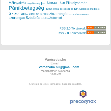
parkinson-kor
Méhnyakrák
Pikkelysömör
ongyilkossag
Pánikbetegség
rák
Reflux
Ritka betegségek
Sclerosis Multiplex
Skizofrénia
stressz/szorongás
Stressz
szemelyisegzavar
szorongas
Szédülés
Zsibongó
Szülés
RSS 2.0 Történetek
RSS 2.0 Kommentek
Várószoba.hu
Email:
varoszoba.hu@gmail.com
Médiapartner: Akadémiai
Kiadó Zrt.
Krónikus betegek támogató, közösségi oldala.