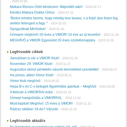
-
2025.02.02.
Makara főorvos Úrtól kérdezem. Májműtét után!
-
2024.02.17.
Kérdés Makara Doktor Úrhoz
-
2024.02.10.
"Biztos lehetsz benne, hogy mindig lesz tavasz, s a folyó újra folyni fog,
amikor felenged a fagy. "
-
2024.02.02.
Gyogyultnak Minősitve!
-
2024.01.16.
Ünnepre meghívó! 20 éves a VIMOR! 10 éve az új kezelés!
-
2023.11.18.
MEGHÍVÓ a VIMOR Egyesület 20 éves születésnapjára
-
2023.10.26.
Legfrissebb cikkek
Januárban is vár a VIMOR Klub!
-
2020.01.20.
November 29. VIMOR Klub!
-
2019.11.27.
Augusztus utolsó péntekén várunk benneteket szeretettel!
-
2019.08.27.
Ha június, akkor Vimor Klub!
-
2019.06.11.
Vimor klub meghívó
-
2019.04.02.
Hepa B-s és C-s betegek figyelmébe ajánljuk – Meghívó
-
2019.03.05.
A február a VIMORRAl indul
-
2019.01.24.
Ünnepi hangolódás a VIMORRAL
-
2018.12.04.
Most kaptuk! Meghívó: 15 éves a VIMOR!
-
2018.11.15.
Ráérsz október 19-én? Várunk!
-
2018.10.10.
Legfrissebb aktuális