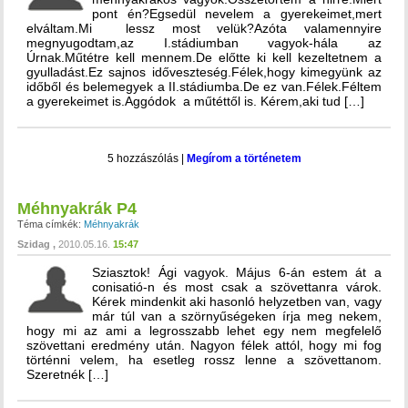
pont én?Egsedül nevelem a gyerekeimet,mert
elváltam.Mi lessz most velük?Azóta valamennyire
megnyugodtam,az I.stádiumban vagyok-hála az
Úrnak.Műtétre kell mennem.De előtte ki kell kezeltetnem a
gyulladást.Ez sajnos időveszteség.Félek,hogy kimegyünk az
időből és belemegyek a II.stádiumba.De ez van.Félek.Féltem
a gyerekeimet is.Aggódok a műtéttől is. Kérem,aki tud […]
5 hozzászólás
|
Megírom a történetem
Méhnyakrák P4
Téma címkék:
Méhnyakrák
Szidag
2010.05.16.
15:47
Sziasztok! Ági vagyok. Május 6-án estem át a
conisatió-n és most csak a szövettanra várok.
Kérek mindenkit aki hasonló helyzetben van, vagy
már túl van a szörnyűségeken írja meg nekem,
hogy mi az ami a legrosszabb lehet egy nem megfelelő
szövettani eredmény után. Nagyon félek attól, hogy mi fog
történni velem, ha esetleg rossz lenne a szövettanom.
Szeretnék […]