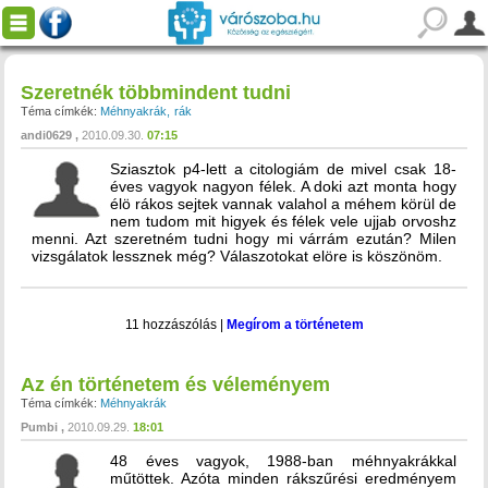
Szeretnék többmindent tudni
Téma címkék:
Méhnyakrák
rák
andi0629
2010.09.30.
07:15
Sziasztok p4-lett a citologiám de mivel csak 18-
éves vagyok nagyon félek. A doki azt monta hogy
élö rákos sejtek vannak valahol a méhem körül de
nem tudom mit higyek és félek vele ujjab orvoshz
menni. Azt szeretném tudni hogy mi várrám ezután? Milen
vizsgálatok lessznek még? Válaszotokat elöre is köszönöm.
11 hozzászólás
|
Megírom a történetem
Az én történetem és véleményem
Téma címkék:
Méhnyakrák
Pumbi
2010.09.29.
18:01
48 éves vagyok, 1988-ban méhnyakrákkal
műtöttek. Azóta minden rákszűrési eredményem