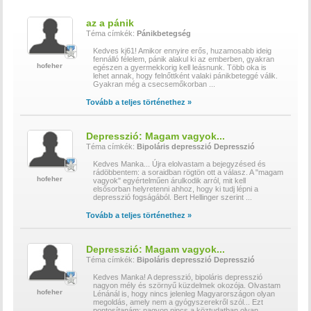
az a pánik
Téma címkék:
Pánikbetegség
Kedves kj61! Amikor ennyire erős, huzamosabb ideig
fennálló félelem, pánik alakul ki az emberben, gyakran
hofeher
egészen a gyermekkorig kell leásnunk. Több oka is
lehet annak, hogy felnőttként valaki pánikbeteggé válik.
Gyakran még a csecsemőkorban
...
Tovább a teljes történethez »
Depresszió: Magam vagyok...
Téma címkék:
Bipoláris depresszió
Depresszió
Kedves Manka... Újra elolvastam a bejegyzésed és
rádöbbentem: a soraidban rögtön ott a válasz. A "magam
hofeher
vagyok" egyértelműen árulkodik arról, mit kell
elsősorban helyretenni ahhoz, hogy ki tudj lépni a
depresszió fogságából. Bert Hellinger szerint
...
Tovább a teljes történethez »
Depresszió: Magam vagyok...
Téma címkék:
Bipoláris depresszió
Depresszió
Kedves Manka! A depresszió, bipoláris depresszió
nagyon mély és szörnyű küzdelmek okozója. Olvastam
hofeher
Lénánál is, hogy nincs jelenleg Magyarországon olyan
megoldás, amely nem a gyógyszerekről szól... Ezt
pontosítanám: nagyon nincs a köztudatban olyan
...