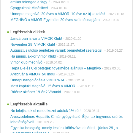
amikor felenged a fagy. "
-
2024.02.02.
Gyogyultnak Minősitve!
-
2024.01.16.
Ünnepre meghívó! 20 éves a VIMOR! 10 éve az új kezelés!
-
2023.11.18.
MEGHÍVÓ a VIMOR Egyesület 20 éves születésnapjára
-
2023.10.26.
Legfrissebb cikkek
Januárban is vár a VIMOR Klub!
-
2020.01.20.
November 29. VIMOR Klub!
-
2019.11.27.
Augusztus utolsó péntekén várunk benneteket szeretettel!
-
2019.08.27.
Ha június, akkor Vimor Klub!
-
2019.06.11.
Vimor klub meghívó
-
2019.04.02.
Hepa B-s és C-s betegek figyelmébe ajánljuk – Meghívó
-
2019.03.05.
A február a VIMORRAl indul
-
2019.01.24.
Ünnepi hangolódás a VIMORRAL
-
2018.12.04.
Most kaptuk! Meghívó: 15 éves a VIMOR!
-
2018.11.15.
Ráérsz október 19-én? Várunk!
-
2018.10.10.
Legfrissebb aktuális
Ne felejtsetek el rendelkezni adótok 1%-ról!
-
2020.05.11.
A veszedelmes Hepatitis-C már gyógyítható! Éljen az ingyenes szűrés
lehetőségével!
-
2019.09.25.
Egy ritka betegség, amely testünk kötőszöveteit érinti - június 29., a