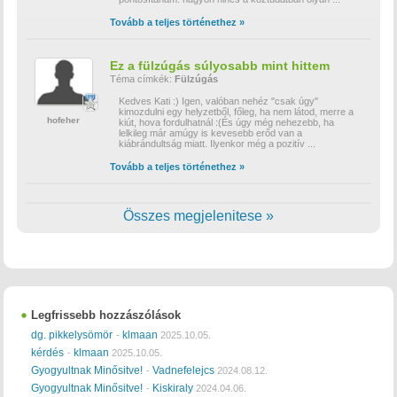
Tovább a teljes történethez »
Ez a fülzúgás súlyosabb mint hittem
Téma címkék:
Fülzúgás
Kedves Kati :) Igen, valóban nehéz "csak úgy"
kimozdulni egy helyzetből, főleg, ha nem látod, merre a
hofeher
kiút, hova fordulhatnál :(És úgy még nehezebb, ha
lelkileg már amúgy is kevesebb erőd van a
kiábrándultság miatt. Ilyenkor még a pozitív
...
Tovább a teljes történethez »
Összes megjelenitese »
Legfrissebb hozzászólások
dg. pikkelysömör
klmaan
-
2025.10.05.
kérdés
klmaan
-
2025.10.05.
Gyogyultnak Minősitve!
Vadnefelejcs
-
2024.08.12.
Gyogyultnak Minősitve!
Kiskiraly
-
2024.04.06.