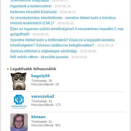
Scleroderma Világnapja
-
2019.06.27.
Figyeljünk a kullancsokra!
-
2019.05.14.
Kellemes Húsvétot Kívánunk!
-
2019.04.17.
Az orvostudomány sikertörténete - szeretne többet tudni a krónikus
mieloid leukémiáról (CML)?
-
2018.09.20.
Éljen az ingyenes szűrés lehetőségével! A veszedelmes hepatitis C már
gyógyítható!
-
2018.09.13.
Szeretne többet tudni a limfómákról? Kíváncsi a legújabb kezelési
lehetőségekre? Szívesen találkozna betegtársakkal?
-
2018.09.13.
Áprilisra eltűnhet a májbetegek várólistája
-
2018.03.05.
INR mérés otthon - készülék javaslat
-
2018.03.01.
Legaktívabb felhasználók
bagoly04
Történetek:
35
Hozzászólások:
18
varoszoba2
Történetek:
31
Hozzászólások:
173
klmaan
Történetek:
31
Hozzászólások:
901