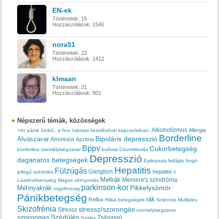
EN-ek
Történetek:
15
Hozzászólások:
1546
nora51
Történetek:
22
Hozzászólások:
1412
klmaan
Történetek:
31
Hozzászólások:
901
Népszerű témák, közösségek
Alkoholizmus
Allergia
+int pánik
1edül..
a hcv. hármas kezelésével kapcsolatban.
Borderline
Bipoláris depresszió
Alvászavar
Anorexia
Asztma
Bppv
Cukorbetegség
borderline személyiségzavar
bulímia
Csontritkulás
Depresszió
daganatos betegségek
Epilepszia
fejfájás
forgó
Hepatitis
Fülzúgás
Ganglion
hepatitis c
jellegű szédülés
Mellrák
Meniere's szindróma
Lisztérzékenység
Magas vérnyomás
parkinson-kor
Méhnyakrák
Pikkelysömör
ongyilkossag
Pánikbetegség
rák
Reflux
Ritka betegségek
Sclerosis Multiplex
Skizofrénia
stressz/szorongás
Stressz
szemelyisegzavar
szorongas
Szédülés
Zsibongó
Szülés