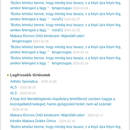
“Biztos lehetsz benne, hogy mindig lesz tavasz, s a folyó újra folyni fog,
amikor felenged a fagy. “
tengerzugas
-
2024.03.04.
“Biztos lehetsz benne, hogy mindig lesz tavasz, s a folyó újra folyni fog,
amikor felenged a fagy. “
nora51
-
2024.02.27.
“Biztos lehetsz benne, hogy mindig lesz tavasz, s a folyó újra folyni fog,
amikor felenged a fagy. “
nora51
-
2024.02.20.
Makara főorvos Úrtól kérdezem. Májműtét után!
tengerzugas
-
2024.02.18.
“Biztos lehetsz benne, hogy mindig lesz tavasz, s a folyó újra folyni fog,
amikor felenged a fagy. “
tengerzugas
-
2024.02.14.
“Biztos lehetsz benne, hogy mindig lesz tavasz, s a folyó újra folyni fog,
amikor felenged a fagy. “
tengerzugas
-
2024.02.14.
Legfrissebb történetek
Arthitis Sporiatica
-
2025.10.05.
ALS
-
2025.09.20.
ALS
-
2025.09.20.
A Nap-Kör Mentálhigiénés Alapítvány felelőtlenül cserben hagyja a
kiszolgáltatott betegeit, hamis gyógyulást hirdet, nem ad számlát
-
2025.02.02.
Makara főorvos Úrtól kérdezem. Májműtét után!
-
2024.02.17.
Kérdés Makara Doktor Úrhoz
-
2024.02.10.
"Biztos lehetsz benne, hogy mindig lesz tavasz, s a folyó újra folyni fog,