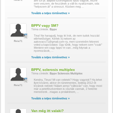
ám! Én pl. alapból szorongásos típus vagyok, észre
sem veszem, de feszülnek a váll és nyakizmaim, oda
"helyezem át" a stresszt. Közben meg
...
Tovább a teljes történethez »
BPPV vagy SM?
Téma címkék:
Bppv
Tina! Ne haragudj, hogy itt írok, de nem tudok hozzád
elérhetőséget. Kérlek írj nekem az
Reia71
aakovacs71@gmail.com-ra, mert szeretném felvenni
veled a kapcsolatot. Úgy tűnik, hogy nekem sem "csak"
Meniere-em vagy bppv-m van...még folynak a
nyomozások,
...
Tovább a teljes történethez »
BPPV, sclerosis multiplex
Téma címkék:
Bppv
Sclerosis Multiplex
Kendra, Tinus! Mi van veletek? Hogy vagytok? Ha lehet
ilyet kívánni, akkor én tünetmentes, boldog 2012-őt
Reia71
kívánok nektek! Nálam annyi "változás" van, hogy most
már a petefészkemben is ciszták vannak, 2 hetente
menstrizek...magas a prolaktinom,
...
Tovább a teljes történethez »
Van még itt valaki?