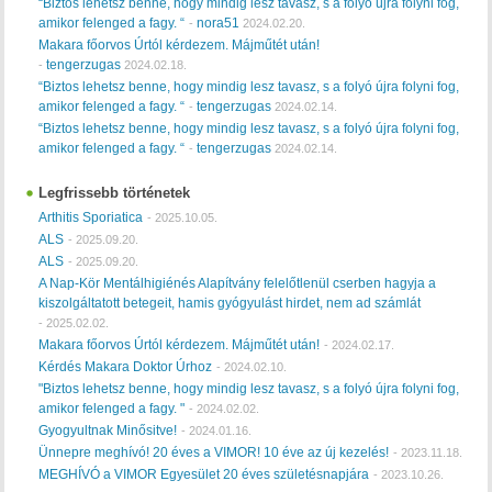
“Biztos lehetsz benne, hogy mindig lesz tavasz, s a folyó újra folyni fog,
amikor felenged a fagy. “
nora51
-
2024.02.20.
Makara főorvos Úrtól kérdezem. Májműtét után!
tengerzugas
-
2024.02.18.
“Biztos lehetsz benne, hogy mindig lesz tavasz, s a folyó újra folyni fog,
amikor felenged a fagy. “
tengerzugas
-
2024.02.14.
“Biztos lehetsz benne, hogy mindig lesz tavasz, s a folyó újra folyni fog,
amikor felenged a fagy. “
tengerzugas
-
2024.02.14.
Legfrissebb történetek
Arthitis Sporiatica
-
2025.10.05.
ALS
-
2025.09.20.
ALS
-
2025.09.20.
A Nap-Kör Mentálhigiénés Alapítvány felelőtlenül cserben hagyja a
kiszolgáltatott betegeit, hamis gyógyulást hirdet, nem ad számlát
-
2025.02.02.
Makara főorvos Úrtól kérdezem. Májműtét után!
-
2024.02.17.
Kérdés Makara Doktor Úrhoz
-
2024.02.10.
"Biztos lehetsz benne, hogy mindig lesz tavasz, s a folyó újra folyni fog,
amikor felenged a fagy. "
-
2024.02.02.
Gyogyultnak Minősitve!
-
2024.01.16.
Ünnepre meghívó! 20 éves a VIMOR! 10 éve az új kezelés!
-
2023.11.18.
MEGHÍVÓ a VIMOR Egyesület 20 éves születésnapjára
-
2023.10.26.