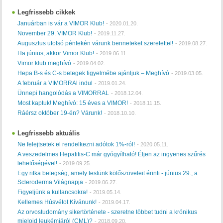
Legfrissebb cikkek
Januárban is vár a VIMOR Klub!
-
2020.01.20.
November 29. VIMOR Klub!
-
2019.11.27.
Augusztus utolsó péntekén várunk benneteket szeretettel!
-
2019.08.27.
Ha június, akkor Vimor Klub!
-
2019.06.11.
Vimor klub meghívó
-
2019.04.02.
Hepa B-s és C-s betegek figyelmébe ajánljuk – Meghívó
-
2019.03.05.
A február a VIMORRAl indul
-
2019.01.24.
Ünnepi hangolódás a VIMORRAL
-
2018.12.04.
Most kaptuk! Meghívó: 15 éves a VIMOR!
-
2018.11.15.
Ráérsz október 19-én? Várunk!
-
2018.10.10.
Legfrissebb aktuális
Ne felejtsetek el rendelkezni adótok 1%-ról!
-
2020.05.11.
A veszedelmes Hepatitis-C már gyógyítható! Éljen az ingyenes szűrés
lehetőségével!
-
2019.09.25.
Egy ritka betegség, amely testünk kötőszöveteit érinti - június 29., a
Scleroderma Világnapja
-
2019.06.27.
Figyeljünk a kullancsokra!
-
2019.05.14.
Kellemes Húsvétot Kívánunk!
-
2019.04.17.
Az orvostudomány sikertörténete - szeretne többet tudni a krónikus
mieloid leukémiáról (CML)?
-
2018.09.20.