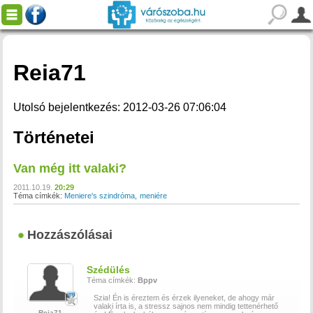
Reia71
Utolsó bejelentkezés: 2012-03-26 07:06:04
Történetei
Van még itt valaki?
2011.10.19.
20:29
Téma címkék:
Meniere's szindróma
meniére
Hozzászólásai
Szédülés
Téma címkék:
Bppv
Szia! Én is éreztem és érzek ilyeneket, de ahogy már
valaki írta is, a stressz sajnos nem mindig tettenérhető
Reia71