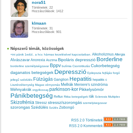
nora51
Történetek:
22
Hozzászólások:
1412
klmaan
Történetek:
31
Hozzászólások:
901
Népszerű témák, közösségek
Alkoholizmus
Allergia
+int pánik
1edül..
a hcv. hármas kezelésével kapcsolatban.
Borderline
Bipoláris depresszió
Alvászavar
Anorexia
Asztma
Bppv
Cukorbetegség
borderline személyiségzavar
bulímia
Csontritkulás
Depresszió
daganatos betegségek
Epilepszia
fejfájás
forgó
Hepatitis
Fülzúgás
Ganglion
hepatitis c
jellegű szédülés
Mellrák
Meniere's szindróma
Lisztérzékenység
Magas vérnyomás
parkinson-kor
Méhnyakrák
Pikkelysömör
ongyilkossag
Pánikbetegség
rák
Reflux
Ritka betegségek
Sclerosis Multiplex
Skizofrénia
stressz/szorongás
Stressz
szemelyisegzavar
szorongas
Szédülés
Zsibongó
Szülés
RSS 2.0 Történetek
RSS 2.0 Kommentek