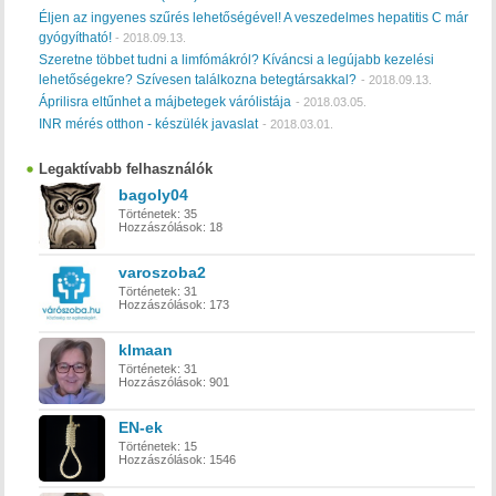
Éljen az ingyenes szűrés lehetőségével! A veszedelmes hepatitis C már
gyógyítható!
-
2018.09.13.
Szeretne többet tudni a limfómákról? Kíváncsi a legújabb kezelési
lehetőségekre? Szívesen találkozna betegtársakkal?
-
2018.09.13.
Áprilisra eltűnhet a májbetegek várólistája
-
2018.03.05.
INR mérés otthon - készülék javaslat
-
2018.03.01.
Legaktívabb felhasználók
bagoly04
Történetek:
35
Hozzászólások:
18
varoszoba2
Történetek:
31
Hozzászólások:
173
klmaan
Történetek:
31
Hozzászólások:
901
EN-ek
Történetek:
15
Hozzászólások:
1546