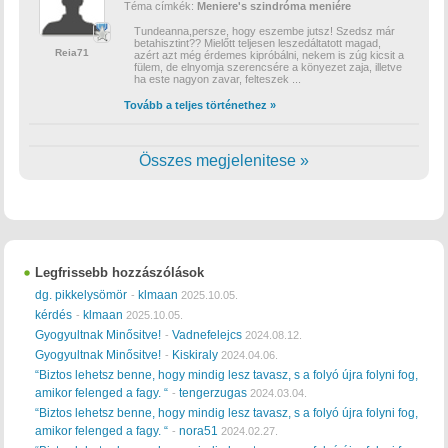
Téma címkék:
Meniere's szindróma
meniére
Tundeanna,persze, hogy eszembe jutsz! Szedsz már
betahisztint?? Mielőtt teljesen leszedáltatott magad,
Reia71
azért azt még érdemes kipróbálni, nekem is zúg kicsit a
fülem, de elnyomja szerencsére a könyezet zaja, illetve
ha este nagyon zavar, felteszek
...
Tovább a teljes történethez »
Összes megjelenitese »
Legfrissebb hozzászólások
dg. pikkelysömör
klmaan
-
2025.10.05.
kérdés
klmaan
-
2025.10.05.
Gyogyultnak Minősitve!
Vadnefelejcs
-
2024.08.12.
Gyogyultnak Minősitve!
Kiskiraly
-
2024.04.06.
“Biztos lehetsz benne, hogy mindig lesz tavasz, s a folyó újra folyni fog,
amikor felenged a fagy. “
tengerzugas
-
2024.03.04.
“Biztos lehetsz benne, hogy mindig lesz tavasz, s a folyó újra folyni fog,
amikor felenged a fagy. “
nora51
-
2024.02.27.