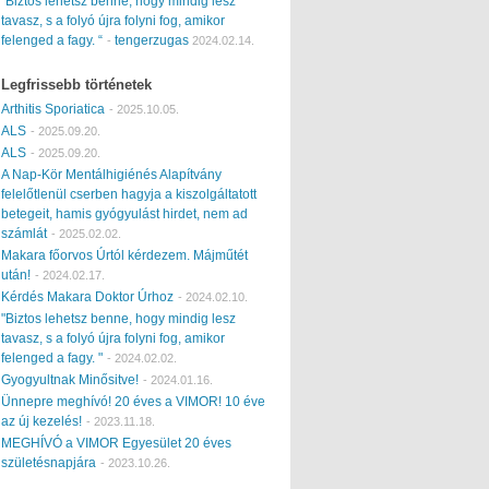
“Biztos lehetsz benne, hogy mindig lesz
tavasz, s a folyó újra folyni fog, amikor
felenged a fagy. “
tengerzugas
-
2024.02.14.
Legfrissebb történetek
Arthitis Sporiatica
-
2025.10.05.
ALS
-
2025.09.20.
ALS
-
2025.09.20.
A Nap-Kör Mentálhigiénés Alapítvány
felelőtlenül cserben hagyja a kiszolgáltatott
betegeit, hamis gyógyulást hirdet, nem ad
számlát
-
2025.02.02.
Makara főorvos Úrtól kérdezem. Májműtét
után!
-
2024.02.17.
Kérdés Makara Doktor Úrhoz
-
2024.02.10.
"Biztos lehetsz benne, hogy mindig lesz
tavasz, s a folyó újra folyni fog, amikor
felenged a fagy. "
-
2024.02.02.
Gyogyultnak Minősitve!
-
2024.01.16.
Ünnepre meghívó! 20 éves a VIMOR! 10 éve
az új kezelés!
-
2023.11.18.
MEGHÍVÓ a VIMOR Egyesület 20 éves
születésnapjára
-
2023.10.26.