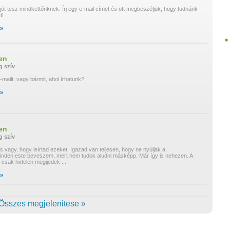
jót tesz mindkettőnknek. Írj egy e-mail címet és ott megbeszéljük, hogy tudnánk
t!
 »
en
g
szív
mailt, vagy bármit, ahol írhatunk?
 »
en
g
szív
s vagy, hogy leírtad ezeket. Igazad van teljesen, hogy ne nyúljak a
nden este beveszem, mert nem tudok aludni másképp. Már így is nehezen. A
i, csak hirtelen megijedek
...
 »
Összes megjelenitese »