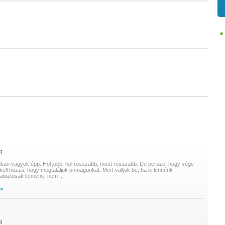
g
ban vagyok épp. Hol jobb, hol rosszabb, most rosszabb. De persze, hogy vége
kell hozzá, hogy megtaláljuk önmagunkat. Mert valljuk be, ha ki lennénk
abiztosak lennénk, nem
...
 »
g