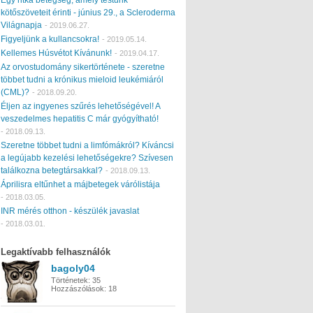
kötőszöveteit érinti - június 29., a Scleroderma
Világnapja
-
2019.06.27.
Figyeljünk a kullancsokra!
-
2019.05.14.
Kellemes Húsvétot Kívánunk!
-
2019.04.17.
Az orvostudomány sikertörténete - szeretne
többet tudni a krónikus mieloid leukémiáról
(CML)?
-
2018.09.20.
Éljen az ingyenes szűrés lehetőségével! A
veszedelmes hepatitis C már gyógyítható!
-
2018.09.13.
Szeretne többet tudni a limfómákról? Kíváncsi
a legújabb kezelési lehetőségekre? Szívesen
találkozna betegtársakkal?
-
2018.09.13.
Áprilisra eltűnhet a májbetegek várólistája
-
2018.03.05.
INR mérés otthon - készülék javaslat
-
2018.03.01.
Legaktívabb felhasználók
bagoly04
Történetek:
35
Hozzászólások:
18