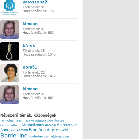
varoszoba2
Történetek:
31
Hozzászólások:
173
klmaan
Történetek:
31
Hozzászólások:
901
EN-ek
Történetek:
15
Hozzászólások:
1546
nora51
Történetek:
22
Hozzászólások:
1412
klmaan
Történetek:
31
Hozzászólások:
901
Népszerű témák, közösségek
+int pánik
1edül..
a hcv. hármas kezelésével
Alvászavar
Alkoholizmus
Allergia
kapcsolatban.
Bipoláris depresszió
Anorexia
Asztma
Borderline
borderline személyiségzavar