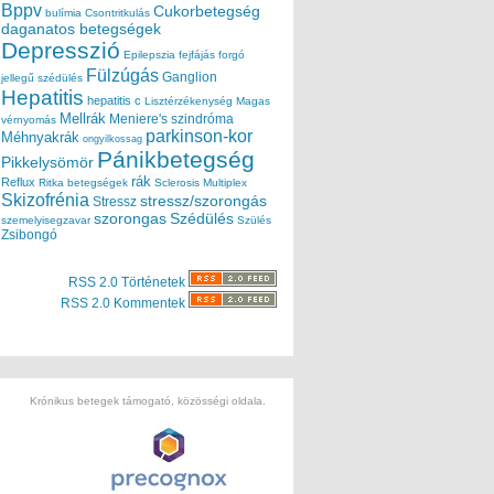
Bppv
Cukorbetegség
bulímia
Csontritkulás
daganatos betegségek
Depresszió
Epilepszia
fejfájás
forgó
Fülzúgás
Ganglion
jellegű szédülés
Hepatitis
hepatitis c
Lisztérzékenység
Magas
Mellrák
Meniere's szindróma
vérnyomás
parkinson-kor
Méhnyakrák
ongyilkossag
Pánikbetegség
Pikkelysömör
rák
Reflux
Ritka betegségek
Sclerosis Multiplex
Skizofrénia
stressz/szorongás
Stressz
szorongas
Szédülés
szemelyisegzavar
Szülés
Zsibongó
RSS 2.0 Történetek
RSS 2.0 Kommentek
Krónikus betegek támogató, közösségi oldala.