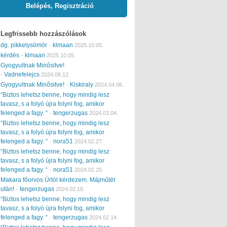
Belépés, Regisztráció
Legfrissebb hozzászólások
dg. pikkelysömör
klmaan
-
2025.10.05.
kérdés
klmaan
-
2025.10.05.
Gyogyultnak Minősitve!
Vadnefelejcs
-
2024.08.12.
Gyogyultnak Minősitve!
Kiskiraly
-
2024.04.06.
“Biztos lehetsz benne, hogy mindig lesz
tavasz, s a folyó újra folyni fog, amikor
felenged a fagy. “
tengerzugas
-
2024.03.04.
“Biztos lehetsz benne, hogy mindig lesz
tavasz, s a folyó újra folyni fog, amikor
felenged a fagy. “
nora51
-
2024.02.27.
“Biztos lehetsz benne, hogy mindig lesz
tavasz, s a folyó újra folyni fog, amikor
felenged a fagy. “
nora51
-
2024.02.20.
Makara főorvos Úrtól kérdezem. Májműtét
után!
tengerzugas
-
2024.02.18.
“Biztos lehetsz benne, hogy mindig lesz
tavasz, s a folyó újra folyni fog, amikor
felenged a fagy. “
tengerzugas
-
2024.02.14.