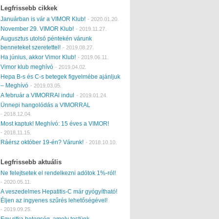
Legfrissebb cikkek
Januárban is vár a VIMOR Klub!
-
2020.01.20.
November 29. VIMOR Klub!
-
2019.11.27.
Augusztus utolsó péntekén várunk
benneteket szeretettel!
-
2019.08.27.
Ha június, akkor Vimor Klub!
-
2019.06.11.
Vimor klub meghívó
-
2019.04.02.
Hepa B-s és C-s betegek figyelmébe ajánljuk
– Meghívó
-
2019.03.05.
A február a VIMORRAl indul
-
2019.01.24.
Ünnepi hangolódás a VIMORRAL
-
2018.12.04.
Most kaptuk! Meghívó: 15 éves a VIMOR!
-
2018.11.15.
Ráérsz október 19-én? Várunk!
-
2018.10.10.
Legfrissebb aktuális
Ne felejtsetek el rendelkezni adótok 1%-ról!
-
2020.05.11.
A veszedelmes Hepatitis-C már gyógyítható!
Éljen az ingyenes szűrés lehetőségével!
-
2019.09.25.
Egy ritka betegség, amely testünk