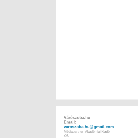
Várószoba.hu
Email:
varoszoba.hu@gmail.com
Médiapartner: Akadémiai Kiadó
Zrt.