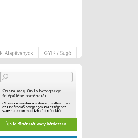
k, Alapítványok
GYIK / Súgó
Ossza meg Ön is betegsége,
felépülése történetét!
Olvassa el sorstársai sztorijait, csatlakozzon
az Önt érdeklő betegségek közösségéhez,
vagy keressen megbízható forrásokból.
Írja le történetét vagy kérdezzen!