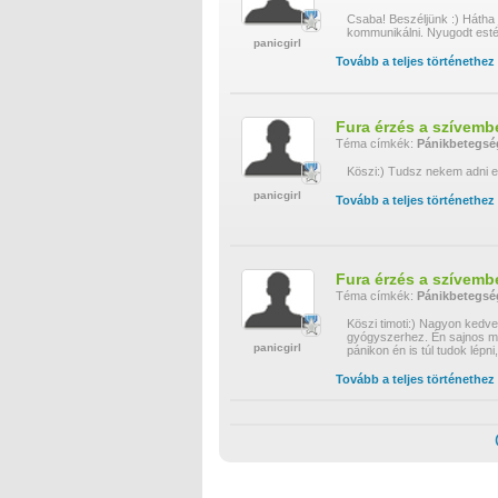
Csaba! Beszéljünk :) Hátha 
kommunikálni. Nyugodt esté
panicgirl
Tovább a teljes történethez
Fura érzés a szívemb
Téma címkék:
Pánikbetegsé
Köszi:) Tudsz nekem adni e-
panicgirl
Tovább a teljes történethez
Fura érzés a szívemb
Téma címkék:
Pánikbetegsé
Köszi timoti:) Nagyon kedve
gyógyszerhez. Én sajnos mi
panicgirl
pánikon én is túl tudok lépn
Tovább a teljes történethez