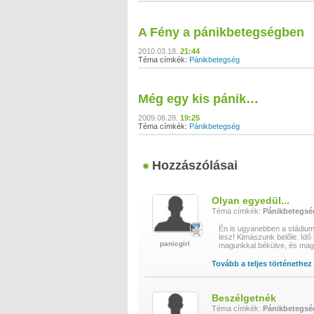
A Fény a pánikbetegségben
2010.03.18.
21:44
Téma címkék:
Pánikbetegség
Még egy kis pánik…
2009.08.28.
19:25
Téma címkék:
Pánikbetegség
Hozzászólásai
Olyan egyedül...
Téma címkék:
Pánikbetegsé
Én is ugyanebben a stádium
lesz! Kimászunk belőle. Idő 
panicgirl
magunkkal békülve, és mag
Tovább a teljes történethez
Beszélgetnék
Téma címkék:
Pánikbetegsé