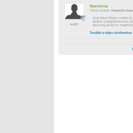
Harvónia
Téma címkék:
Hepatitis
hepa
Szia Nóra! Régen voltam it
amikor a peginterferonos,reb
lez53
alacsony,azóta ez megfordu
Tovább a teljes történethez