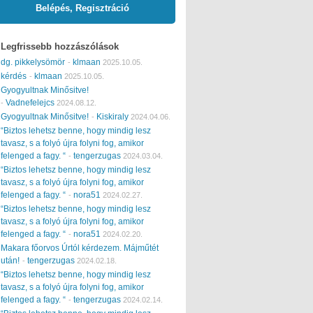
Belépés, Regisztráció
Legfrissebb hozzászólások
dg. pikkelysömör
klmaan
-
2025.10.05.
kérdés
klmaan
-
2025.10.05.
Gyogyultnak Minősitve!
Vadnefelejcs
-
2024.08.12.
Gyogyultnak Minősitve!
Kiskiraly
-
2024.04.06.
“Biztos lehetsz benne, hogy mindig lesz
tavasz, s a folyó újra folyni fog, amikor
felenged a fagy. “
tengerzugas
-
2024.03.04.
“Biztos lehetsz benne, hogy mindig lesz
tavasz, s a folyó újra folyni fog, amikor
felenged a fagy. “
nora51
-
2024.02.27.
“Biztos lehetsz benne, hogy mindig lesz
tavasz, s a folyó újra folyni fog, amikor
felenged a fagy. “
nora51
-
2024.02.20.
Makara főorvos Úrtól kérdezem. Májműtét
után!
tengerzugas
-
2024.02.18.
“Biztos lehetsz benne, hogy mindig lesz
tavasz, s a folyó újra folyni fog, amikor
felenged a fagy. “
tengerzugas
-
2024.02.14.