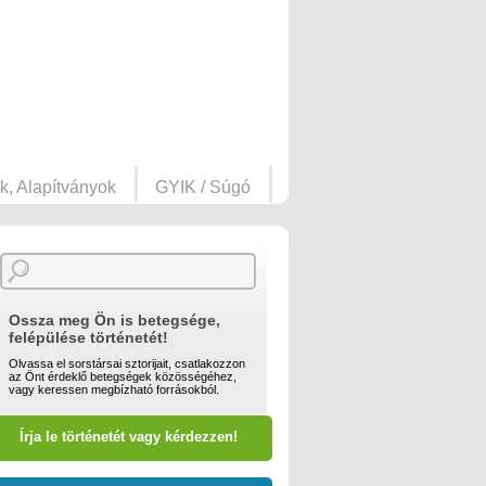
k, Alapítványok
GYIK / Súgó
Ossza meg Ön is betegsége,
felépülése történetét!
Olvassa el sorstársai sztorijait, csatlakozzon
az Önt érdeklő betegségek közösségéhez,
vagy keressen megbízható forrásokból.
Írja le történetét vagy kérdezzen!