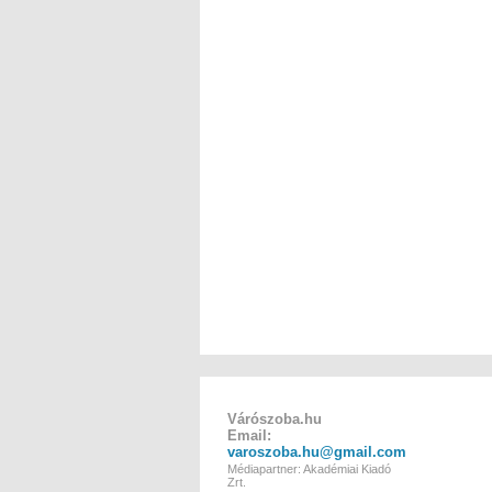
Várószoba.hu
Email:
varoszoba.hu@gmail.com
Médiapartner: Akadémiai Kiadó
Zrt.