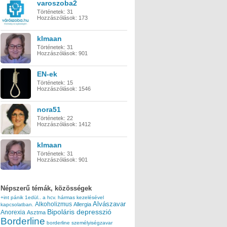
varoszoba2
Történetek:
31
Hozzászólások:
173
klmaan
Történetek:
31
Hozzászólások:
901
EN-ek
Történetek:
15
Hozzászólások:
1546
nora51
Történetek:
22
Hozzászólások:
1412
klmaan
Történetek:
31
Hozzászólások:
901
Népszerű témák, közösségek
+int pánik
1edül..
a hcv. hármas kezelésével
Alvászavar
Alkoholizmus
Allergia
kapcsolatban.
Bipoláris depresszió
Anorexia
Asztma
Borderline
borderline személyiségzavar