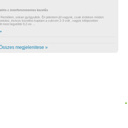
titis c
interferonmentes kezelés
t. Remélem, sokan gyógyultok. Én jelentem jól vagyok, csak érdekes módon
etolos, incivos kezelést kaptam a cukrom 2-3 volt , vagyis kifejezetten
lt most legutóbb 9,2-es
...
 »
Összes megjelenitese »