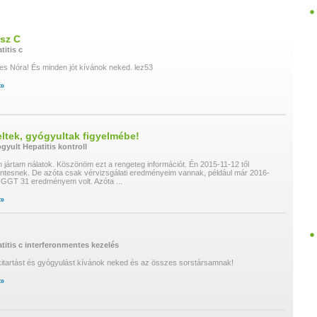
sz C
titis c
s Nóra! És minden jót kívánok neked. lez53
 »
eltek, gyógyultak figyelmébe!
gyult
Hepatitis
kontroll
jártam nálatok. Köszönöm ezt a rengeteg információt. Én 2015-11-12 től
tesnek. De azóta csak vérvizsgálati eredményeim vannak, például már 2016-
GGT 31 eredményem volt. Azóta
...
 »
titis c
interferonmentes kezelés
itartást és gyógyulást kívánok neked és az összes sorstársamnak!
 »