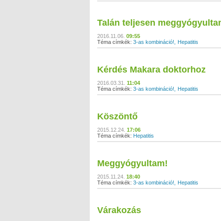
Talán teljesen meggyógyult
2016.11.06.
09:55
Téma címkék:
3-as kombináció!
Hepatitis
Kérdés Makara doktorhoz
2016.03.31.
11:04
Téma címkék:
3-as kombináció!
Hepatitis
Köszöntő
2015.12.24.
17:06
Téma címkék:
Hepatitis
Meggyógyultam!
2015.11.24.
18:40
Téma címkék:
3-as kombináció!
Hepatitis
Várakozás