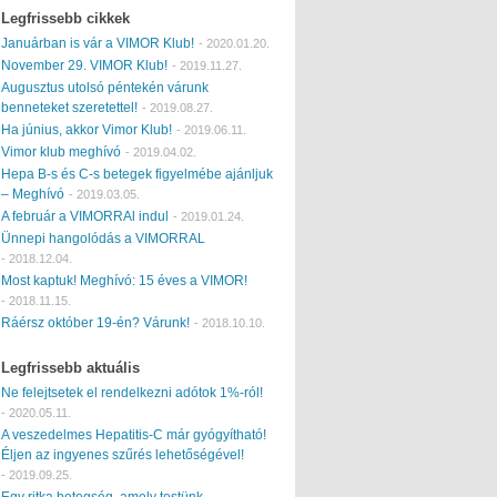
Legfrissebb cikkek
Januárban is vár a VIMOR Klub!
-
2020.01.20.
November 29. VIMOR Klub!
-
2019.11.27.
Augusztus utolsó péntekén várunk
benneteket szeretettel!
-
2019.08.27.
Ha június, akkor Vimor Klub!
-
2019.06.11.
Vimor klub meghívó
-
2019.04.02.
Hepa B-s és C-s betegek figyelmébe ajánljuk
– Meghívó
-
2019.03.05.
A február a VIMORRAl indul
-
2019.01.24.
Ünnepi hangolódás a VIMORRAL
-
2018.12.04.
Most kaptuk! Meghívó: 15 éves a VIMOR!
-
2018.11.15.
Ráérsz október 19-én? Várunk!
-
2018.10.10.
Legfrissebb aktuális
Ne felejtsetek el rendelkezni adótok 1%-ról!
-
2020.05.11.
A veszedelmes Hepatitis-C már gyógyítható!
Éljen az ingyenes szűrés lehetőségével!
-
2019.09.25.
Egy ritka betegség, amely testünk