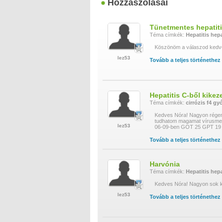
Hozzászólásai
Tünetmentes hepatiti
Téma címkék:
Hepatitis
hepa
Köszönöm a válaszod kedve
lez53
Tovább a teljes történethez
Hepatitis C-ből kikez
Téma címkék:
cirrózis
f4
gyó
Kedves Nóra! Nagyon régen 
tudhatom magamat vírusmen
lez53
06-09-ben GOT 25 GPT 19 
Tovább a teljes történethez
Harvónia
Téma címkék:
Hepatitis
hepa
Kedves Nóra! Nagyon sok k
lez53
Tovább a teljes történethez