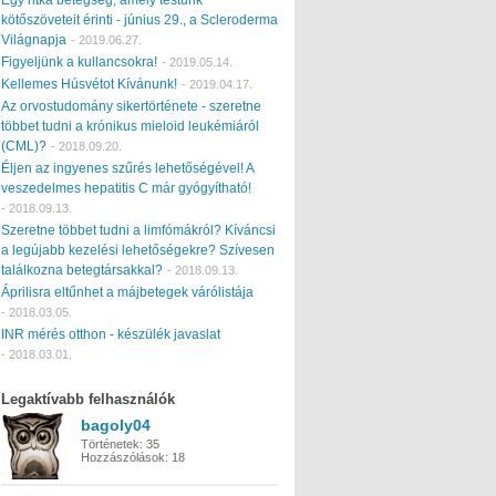
kötőszöveteit érinti - június 29., a Scleroderma
Világnapja
-
2019.06.27.
Figyeljünk a kullancsokra!
-
2019.05.14.
Kellemes Húsvétot Kívánunk!
-
2019.04.17.
Az orvostudomány sikertörténete - szeretne
többet tudni a krónikus mieloid leukémiáról
(CML)?
-
2018.09.20.
Éljen az ingyenes szűrés lehetőségével! A
veszedelmes hepatitis C már gyógyítható!
-
2018.09.13.
Szeretne többet tudni a limfómákról? Kíváncsi
a legújabb kezelési lehetőségekre? Szívesen
találkozna betegtársakkal?
-
2018.09.13.
Áprilisra eltűnhet a májbetegek várólistája
-
2018.03.05.
INR mérés otthon - készülék javaslat
-
2018.03.01.
Legaktívabb felhasználók
bagoly04
Történetek:
35
Hozzászólások:
18