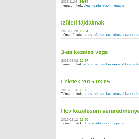
2015.11.08.
16:55
Téma címkék:
3-as kombináció!
Hepatitis
Ízületi fájdalmak
2015.06.28.
18:51
Téma címkék:
a hcv. hármas kezelésével kapcsola
3-as kezelés vége
2015.05.02.
10:57
Téma címkék:
a hcv. hármas kezelésével kapcsola
Leletek 2015.03.05
2015.03.16.
16:15
Téma címkék:
a hcv. hármas kezelésével kapcsola
Hcv kezelésem véreredményei
2015.02.12.
16:58
Téma címkék:
3-as kombináció!
Hepatitis