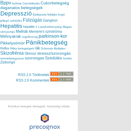
Bppv
Cukorbetegség
bulímia
Csontritkulás
daganatos betegségek
Depresszió
Epilepszia
fejfájás
forgó
Fülzúgás
Ganglion
jellegű szédülés
Hepatitis
hepatitis c
Lisztérzékenység
Magas
Mellrák
Meniere's szindróma
vérnyomás
parkinson-kor
Méhnyakrák
ongyilkossag
Pánikbetegség
Pikkelysömör
rák
Reflux
Ritka betegségek
Sclerosis Multiplex
Skizofrénia
stressz/szorongás
Stressz
szorongas
Szédülés
szemelyisegzavar
Szülés
Zsibongó
RSS 2.0 Történetek
RSS 2.0 Kommentek
Krónikus betegek támogató, közösségi oldala.