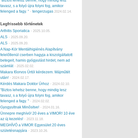
“Biztos lehetsz benne, hogy mindig lesz
tavasz, s a folyó újra folyni fog, amikor
felenged a fagy. “
tengerzugas
-
2024.02.14.
Legfrissebb történetek
Arthitis Sporiatica
-
2025.10.05.
ALS
-
2025.09.20.
ALS
-
2025.09.20.
A Nap-Kör Mentálhigiénés Alapítvány
felelőtlenül cserben hagyja a kiszolgáltatott
betegeit, hamis gyógyulást hirdet, nem ad
számlát
-
2025.02.02.
Makara főorvos Úrtól kérdezem. Májműtét
után!
-
2024.02.17.
Kérdés Makara Doktor Úrhoz
-
2024.02.10.
"Biztos lehetsz benne, hogy mindig lesz
tavasz, s a folyó újra folyni fog, amikor
felenged a fagy. "
-
2024.02.02.
Gyogyultnak Minősitve!
-
2024.01.16.
Ünnepre meghívó! 20 éves a VIMOR! 10 éve
az új kezelés!
-
2023.11.18.
MEGHÍVÓ a VIMOR Egyesület 20 éves
születésnapjára
-
2023.10.26.