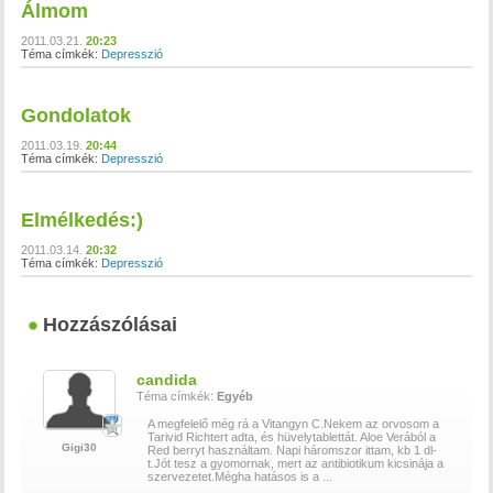
Álmom
2011.03.21.
20:23
Téma címkék:
Depresszió
Gondolatok
2011.03.19.
20:44
Téma címkék:
Depresszió
Elmélkedés:)
2011.03.14.
20:32
Téma címkék:
Depresszió
Hozzászólásai
candida
Téma címkék:
Egyéb
A megfelelő még rá a Vitangyn C.Nekem az orvosom a
Tarivid Richtert adta, és hüvelytablettát. Aloe Verából a
Gigi30
Red berryt használtam. Napi háromszor ittam, kb 1 dl-
t.Jót tesz a gyomornak, mert az antibiotikum kicsinája a
szervezetet.Mégha hatásos is a
...