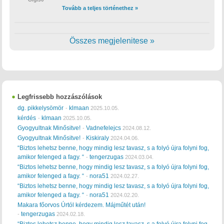
Tovább a teljes történethez »
Összes megjelenitese »
Legfrissebb hozzászólások
dg. pikkelysömör
klmaan
-
2025.10.05.
kérdés
klmaan
-
2025.10.05.
Gyogyultnak Minősitve!
Vadnefelejcs
-
2024.08.12.
Gyogyultnak Minősitve!
Kiskiraly
-
2024.04.06.
“Biztos lehetsz benne, hogy mindig lesz tavasz, s a folyó újra folyni fog,
amikor felenged a fagy. “
tengerzugas
-
2024.03.04.
“Biztos lehetsz benne, hogy mindig lesz tavasz, s a folyó újra folyni fog,
amikor felenged a fagy. “
nora51
-
2024.02.27.
“Biztos lehetsz benne, hogy mindig lesz tavasz, s a folyó újra folyni fog,
amikor felenged a fagy. “
nora51
-
2024.02.20.
Makara főorvos Úrtól kérdezem. Májműtét után!
tengerzugas
-
2024.02.18.
“Biztos lehetsz benne, hogy mindig lesz tavasz, s a folyó újra folyni fog,