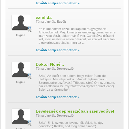
Tovább a teljes történethez »
candida
Téma címkék:
Egyéb
Én is küzdöttem ezzel, de kaptam rá gyógyszert.
Antibiotikumot..Majd kimarja az ember gyomrát, és erre
Gigi30
ittam Aloe Verát, akkor már jó volt. Candidával diétázni
kell, mert néztem a neten. Viszont, vissza kell szorítani
a cukorfogyasztást is, mert az
...
Tovább a teljes történethez »
Doktor Nőnél..
Téma címkék:
Depresszió
Szia:) Az idejét sem tudom, hogy mikor írtam ide
utotoljára. Már ideje volna...Vannak fejlemények:)
Gigi30
Szerencsére pozítivak:) Többesszám? Oh, szerintem,
bár esetlenül a Dr. folytatott "beszélgetés" akart lenni:)
Beleírva a történetbe:)
Tovább a teljes történethez »
Leveleznék depresszióban szenvedővel
Téma címkék:
Depresszió
Szia:) Én is szivesen leveleznék Veled, ha úgy
gondolod:) Kérlek, add meg email cimed:)
Gigi30