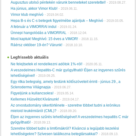
Augusztus utolsó péntekén várunk benneteket szeretettel!
-
2019.08.27.
Ha június, akkor Vimor Klub!
-
2019.06.11.
Vimor klub meghívó
-
2019.04.02.
Hepa B-s és C-s betegek figyelmébe ajánljuk – Meghívó
-
2019.03.05.
A február a VIMORRAl indul
-
2019.01.24.
Ünnepi hangolódás a VIMORRAL
-
2018.12.04.
Most kaptuk! Meghívó: 15 éves a VIMOR!
-
2018.11.15.
Ráérsz október 19-én? Várunk!
-
2018.10.10.
Legfrissebb aktuális
Ne felejtsetek el rendelkezni adótok 1%-ról!
-
2020.05.11.
A veszedelmes Hepatitis-C már gyógyítható! Éljen az ingyenes szűrés
lehetőségével!
-
2019.09.25.
Egy ritka betegség, amely testünk kötőszöveteit érinti - június 29., a
Scleroderma Világnapja
-
2019.06.27.
Figyeljünk a kullancsokra!
-
2019.05.14.
Kellemes Húsvétot Kívánunk!
-
2019.04.17.
Az orvostudomány sikertörténete - szeretne többet tudni a krónikus
mieloid leukémiáról (CML)?
-
2018.09.20.
Éljen az ingyenes szűrés lehetőségével! A veszedelmes hepatitis C már
gyógyítható!
-
2018.09.13.
Szeretne többet tudni a limfómákról? Kíváncsi a legújabb kezelési
lehetőségekre? Szívesen találkozna betegtársakkal?
-
2018.09.13.