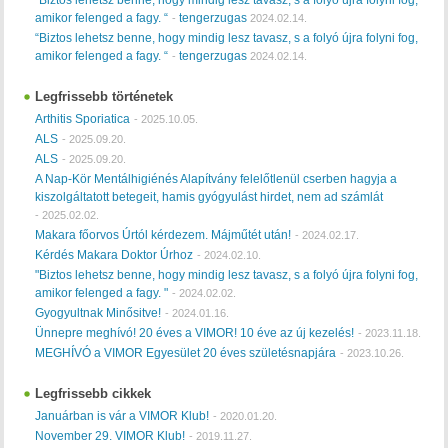
amikor felenged a fagy. “
tengerzugas
-
2024.02.14.
“Biztos lehetsz benne, hogy mindig lesz tavasz, s a folyó újra folyni fog,
amikor felenged a fagy. “
tengerzugas
-
2024.02.14.
Legfrissebb történetek
Arthitis Sporiatica
-
2025.10.05.
ALS
-
2025.09.20.
ALS
-
2025.09.20.
A Nap-Kör Mentálhigiénés Alapítvány felelőtlenül cserben hagyja a
kiszolgáltatott betegeit, hamis gyógyulást hirdet, nem ad számlát
-
2025.02.02.
Makara főorvos Úrtól kérdezem. Májműtét után!
-
2024.02.17.
Kérdés Makara Doktor Úrhoz
-
2024.02.10.
"Biztos lehetsz benne, hogy mindig lesz tavasz, s a folyó újra folyni fog,
amikor felenged a fagy. "
-
2024.02.02.
Gyogyultnak Minősitve!
-
2024.01.16.
Ünnepre meghívó! 20 éves a VIMOR! 10 éve az új kezelés!
-
2023.11.18.
MEGHÍVÓ a VIMOR Egyesület 20 éves születésnapjára
-
2023.10.26.
Legfrissebb cikkek
Januárban is vár a VIMOR Klub!
-
2020.01.20.
November 29. VIMOR Klub!
-
2019.11.27.