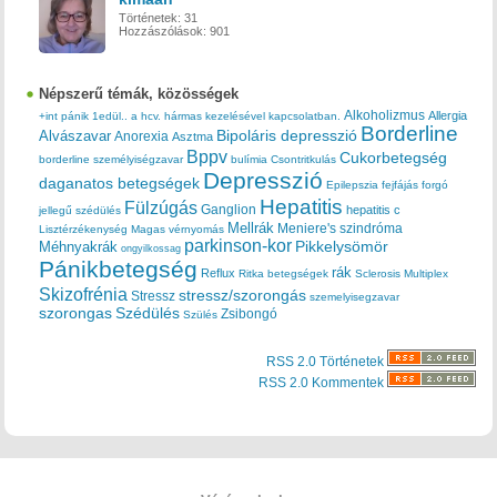
Történetek:
31
Hozzászólások:
901
Népszerű témák, közösségek
Alkoholizmus
Allergia
+int pánik
1edül..
a hcv. hármas kezelésével kapcsolatban.
Borderline
Bipoláris depresszió
Alvászavar
Anorexia
Asztma
Bppv
Cukorbetegség
borderline személyiségzavar
bulímia
Csontritkulás
Depresszió
daganatos betegségek
Epilepszia
fejfájás
forgó
Hepatitis
Fülzúgás
Ganglion
hepatitis c
jellegű szédülés
Mellrák
Meniere's szindróma
Lisztérzékenység
Magas vérnyomás
parkinson-kor
Méhnyakrák
Pikkelysömör
ongyilkossag
Pánikbetegség
rák
Reflux
Ritka betegségek
Sclerosis Multiplex
Skizofrénia
stressz/szorongás
Stressz
szemelyisegzavar
szorongas
Szédülés
Zsibongó
Szülés
RSS 2.0 Történetek
RSS 2.0 Kommentek