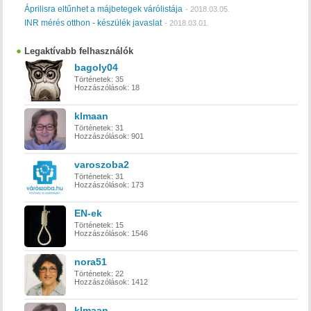
Áprilisra eltűnhet a májbetegek várólistája
-
2018.03.05.
INR mérés otthon - készülék javaslat
-
2018.03.01.
Legaktívabb felhasználók
bagoly04
Történetek:
35
Hozzászólások:
18
klmaan
Történetek:
31
Hozzászólások:
901
varoszoba2
Történetek:
31
Hozzászólások:
173
EN-ek
Történetek:
15
Hozzászólások:
1546
nora51
Történetek:
22
Hozzászólások:
1412
klmaan